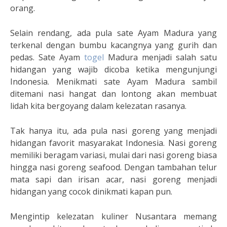
orang.
Selain rendang, ada pula sate Ayam Madura yang
terkenal dengan bumbu kacangnya yang gurih dan
pedas. Sate Ayam
togel
Madura menjadi salah satu
hidangan yang wajib dicoba ketika mengunjungi
Indonesia. Menikmati sate Ayam Madura sambil
ditemani nasi hangat dan lontong akan membuat
lidah kita bergoyang dalam kelezatan rasanya.
Tak hanya itu, ada pula nasi goreng yang menjadi
hidangan favorit masyarakat Indonesia. Nasi goreng
memiliki beragam variasi, mulai dari nasi goreng biasa
hingga nasi goreng seafood. Dengan tambahan telur
mata sapi dan irisan acar, nasi goreng menjadi
hidangan yang cocok dinikmati kapan pun.
Mengintip kelezatan kuliner Nusantara memang