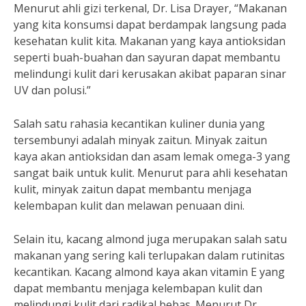
Menurut ahli gizi terkenal, Dr. Lisa Drayer, “Makanan
yang kita konsumsi dapat berdampak langsung pada
kesehatan kulit kita. Makanan yang kaya antioksidan
seperti buah-buahan dan sayuran dapat membantu
melindungi kulit dari kerusakan akibat paparan sinar
UV dan polusi.”
Salah satu rahasia kecantikan kuliner dunia yang
tersembunyi adalah minyak zaitun. Minyak zaitun
kaya akan antioksidan dan asam lemak omega-3 yang
sangat baik untuk kulit. Menurut para ahli kesehatan
kulit, minyak zaitun dapat membantu menjaga
kelembapan kulit dan melawan penuaan dini.
Selain itu, kacang almond juga merupakan salah satu
makanan yang sering kali terlupakan dalam rutinitas
kecantikan. Kacang almond kaya akan vitamin E yang
dapat membantu menjaga kelembapan kulit dan
melindungi kulit dari radikal bebas. Menurut Dr.