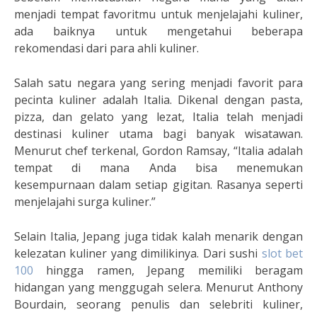
menjadi tempat favoritmu untuk menjelajahi kuliner,
ada baiknya untuk mengetahui beberapa
rekomendasi dari para ahli kuliner.
Salah satu negara yang sering menjadi favorit para
pecinta kuliner adalah Italia. Dikenal dengan pasta,
pizza, dan gelato yang lezat, Italia telah menjadi
destinasi kuliner utama bagi banyak wisatawan.
Menurut chef terkenal, Gordon Ramsay, “Italia adalah
tempat di mana Anda bisa menemukan
kesempurnaan dalam setiap gigitan. Rasanya seperti
menjelajahi surga kuliner.”
Selain Italia, Jepang juga tidak kalah menarik dengan
kelezatan kuliner yang dimilikinya. Dari sushi
slot bet
100
hingga ramen, Jepang memiliki beragam
hidangan yang menggugah selera. Menurut Anthony
Bourdain, seorang penulis dan selebriti kuliner,