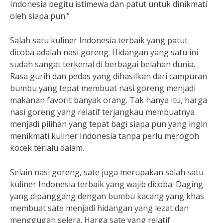
Indonesia begitu istimewa dan patut untuk dinikmati
oleh siapa pun.”
Salah satu kuliner Indonesia terbaik yang patut
dicoba adalah nasi goreng. Hidangan yang satu ini
sudah sangat terkenal di berbagai belahan dunia.
Rasa gurih dan pedas yang dihasilkan dari campuran
bumbu yang tepat membuat nasi goreng menjadi
makanan favorit banyak orang. Tak hanya itu, harga
nasi goreng yang relatif terjangkau membuatnya
menjadi pilihan yang tepat bagi siapa pun yang ingin
menikmati kuliner Indonesia tanpa perlu merogoh
kocek terlalu dalam.
Selain nasi goreng, sate juga merupakan salah satu
kuliner Indonesia terbaik yang wajib dicoba. Daging
yang dipanggang dengan bumbu kacang yang khas
membuat sate menjadi hidangan yang lezat dan
menggugah selera. Harga sate yang relatif