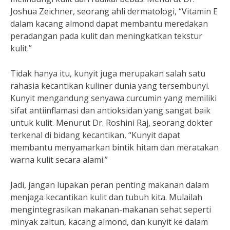
Joshua Zeichner, seorang ahli dermatologi, “Vitamin E
dalam kacang almond dapat membantu meredakan
peradangan pada kulit dan meningkatkan tekstur
kulit.”
Tidak hanya itu, kunyit juga merupakan salah satu
rahasia kecantikan kuliner dunia yang tersembunyi.
Kunyit mengandung senyawa curcumin yang memiliki
sifat antiinflamasi dan antioksidan yang sangat baik
untuk kulit. Menurut Dr. Roshini Raj, seorang dokter
terkenal di bidang kecantikan, “Kunyit dapat
membantu menyamarkan bintik hitam dan meratakan
warna kulit secara alami.”
Jadi, jangan lupakan peran penting makanan dalam
menjaga kecantikan kulit dan tubuh kita. Mulailah
mengintegrasikan makanan-makanan sehat seperti
minyak zaitun, kacang almond, dan kunyit ke dalam