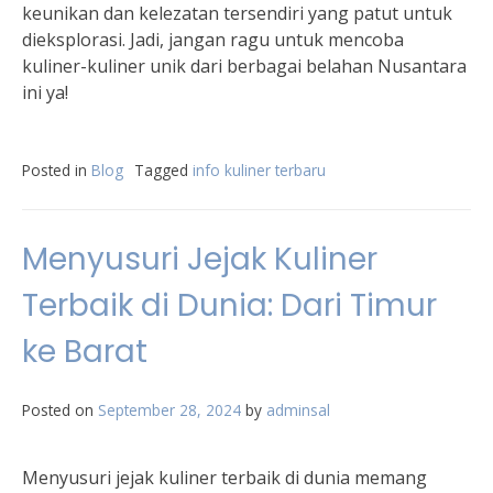
keunikan dan kelezatan tersendiri yang patut untuk
dieksplorasi. Jadi, jangan ragu untuk mencoba
kuliner-kuliner unik dari berbagai belahan Nusantara
ini ya!
Posted in
Blog
Tagged
info kuliner terbaru
Menyusuri Jejak Kuliner
Terbaik di Dunia: Dari Timur
ke Barat
Posted on
September 28, 2024
by
adminsal
Menyusuri jejak kuliner terbaik di dunia memang