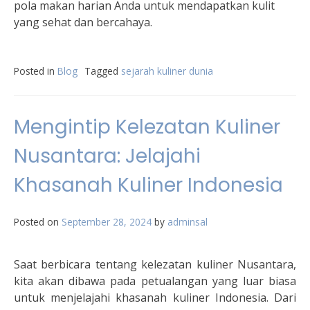
pola makan harian Anda untuk mendapatkan kulit
yang sehat dan bercahaya.
Posted in
Blog
Tagged
sejarah kuliner dunia
Mengintip Kelezatan Kuliner
Nusantara: Jelajahi
Khasanah Kuliner Indonesia
Posted on
September 28, 2024
by
adminsal
Saat berbicara tentang kelezatan kuliner Nusantara,
kita akan dibawa pada petualangan yang luar biasa
untuk menjelajahi khasanah kuliner Indonesia. Dari