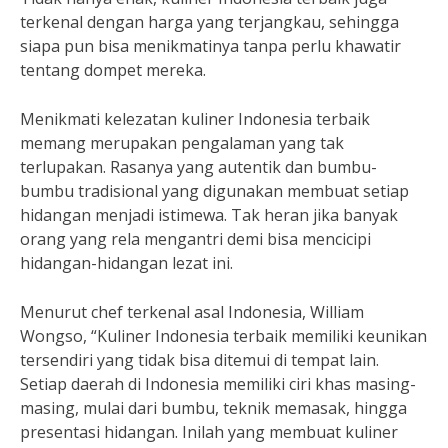
terkenal dengan harga yang terjangkau, sehingga
siapa pun bisa menikmatinya tanpa perlu khawatir
tentang dompet mereka.
Menikmati kelezatan kuliner Indonesia terbaik
memang merupakan pengalaman yang tak
terlupakan. Rasanya yang autentik dan bumbu-
bumbu tradisional yang digunakan membuat setiap
hidangan menjadi istimewa. Tak heran jika banyak
orang yang rela mengantri demi bisa mencicipi
hidangan-hidangan lezat ini.
Menurut chef terkenal asal Indonesia, William
Wongso, “Kuliner Indonesia terbaik memiliki keunikan
tersendiri yang tidak bisa ditemui di tempat lain.
Setiap daerah di Indonesia memiliki ciri khas masing-
masing, mulai dari bumbu, teknik memasak, hingga
presentasi hidangan. Inilah yang membuat kuliner