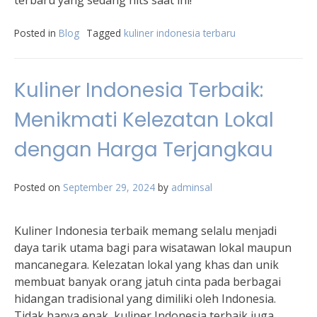
terbaru yang sedang hits saat ini!
Posted in
Blog
Tagged
kuliner indonesia terbaru
Kuliner Indonesia Terbaik:
Menikmati Kelezatan Lokal
dengan Harga Terjangkau
Posted on
September 29, 2024
by
adminsal
Kuliner Indonesia terbaik memang selalu menjadi
daya tarik utama bagi para wisatawan lokal maupun
mancanegara. Kelezatan lokal yang khas dan unik
membuat banyak orang jatuh cinta pada berbagai
hidangan tradisional yang dimiliki oleh Indonesia.
Tidak hanya enak, kuliner Indonesia terbaik juga