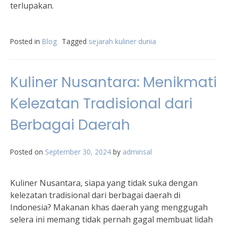
terlupakan.
Posted in
Blog
Tagged
sejarah kuliner dunia
Kuliner Nusantara: Menikmati
Kelezatan Tradisional dari
Berbagai Daerah
Posted on
September 30, 2024
by
adminsal
Kuliner Nusantara, siapa yang tidak suka dengan
kelezatan tradisional dari berbagai daerah di
Indonesia? Makanan khas daerah yang menggugah
selera ini memang tidak pernah gagal membuat lidah