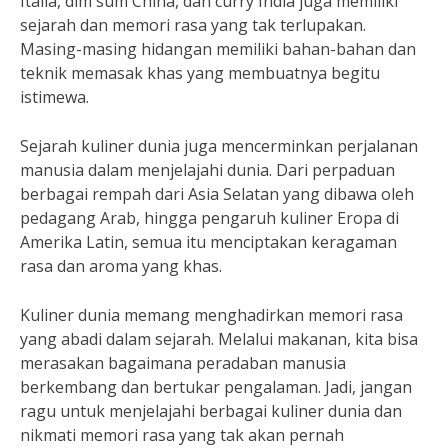
Italia, dim sum China, dan curry India juga memiliki
sejarah dan memori rasa yang tak terlupakan.
Masing-masing hidangan memiliki bahan-bahan dan
teknik memasak khas yang membuatnya begitu
istimewa.
Sejarah kuliner dunia juga mencerminkan perjalanan
manusia dalam menjelajahi dunia. Dari perpaduan
berbagai rempah dari Asia Selatan yang dibawa oleh
pedagang Arab, hingga pengaruh kuliner Eropa di
Amerika Latin, semua itu menciptakan keragaman
rasa dan aroma yang khas.
Kuliner dunia memang menghadirkan memori rasa
yang abadi dalam sejarah. Melalui makanan, kita bisa
merasakan bagaimana peradaban manusia
berkembang dan bertukar pengalaman. Jadi, jangan
ragu untuk menjelajahi berbagai kuliner dunia dan
nikmati memori rasa yang tak akan pernah