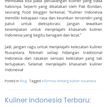
membawa kita pada petualangan kuliner yang tiada
habisnya. Seperti yang dikatakan oleh Pak Bondan,
seorang food blogger terkenal, “Kuliner Indonesia
memiliki kekayaan rasa dan keunikan tersendiri yang
patut untuk dieksplorasi. Jangan lewatkan
kesempatan untuk menjelajahi khasanah kuliner
Indonesia yang begitu beragam dan lezat.”
Jadi, jangan ragu untuk menjelajahi kelezatan kuliner
Nusantara. Nikmati setiap hidangan tradisional
Indonesia dan rasakan sensasi kelezatan yang tak
terlupakan. Selamat menjelajahi khasanah kuliner
Indonesia!
Posted in
Blog
Tagged
informasi tentang kuliner nusantara
Kuliner Indonesia Terbaru: