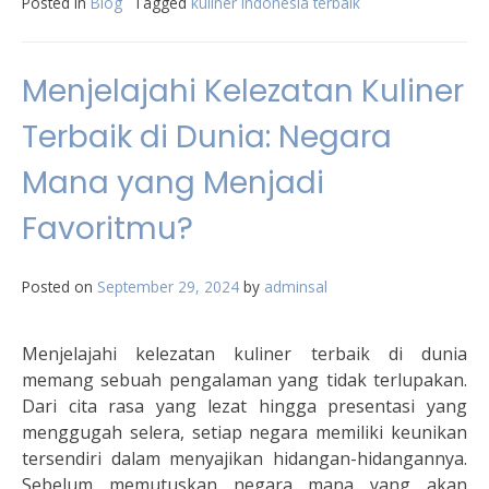
Posted in
Blog
Tagged
kuliner indonesia terbaik
Menjelajahi Kelezatan Kuliner
Terbaik di Dunia: Negara
Mana yang Menjadi
Favoritmu?
Posted on
September 29, 2024
by
adminsal
Menjelajahi kelezatan kuliner terbaik di dunia
memang sebuah pengalaman yang tidak terlupakan.
Dari cita rasa yang lezat hingga presentasi yang
menggugah selera, setiap negara memiliki keunikan
tersendiri dalam menyajikan hidangan-hidangannya.
Sebelum memutuskan negara mana yang akan