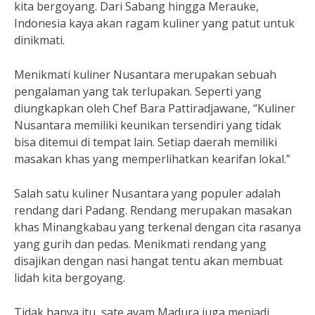
kita bergoyang. Dari Sabang hingga Merauke,
Indonesia kaya akan ragam kuliner yang patut untuk
dinikmati.
Menikmati kuliner Nusantara merupakan sebuah
pengalaman yang tak terlupakan. Seperti yang
diungkapkan oleh Chef Bara Pattiradjawane, “Kuliner
Nusantara memiliki keunikan tersendiri yang tidak
bisa ditemui di tempat lain. Setiap daerah memiliki
masakan khas yang memperlihatkan kearifan lokal.”
Salah satu kuliner Nusantara yang populer adalah
rendang dari Padang. Rendang merupakan masakan
khas Minangkabau yang terkenal dengan cita rasanya
yang gurih dan pedas. Menikmati rendang yang
disajikan dengan nasi hangat tentu akan membuat
lidah kita bergoyang.
Tidak hanya itu, sate ayam Madura juga menjadi