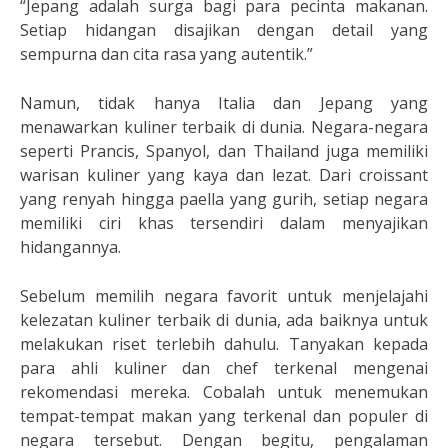
“Jepang adalah surga bagi para pecinta makanan.
Setiap hidangan disajikan dengan detail yang
sempurna dan cita rasa yang autentik.”
Namun, tidak hanya Italia dan Jepang yang
menawarkan kuliner terbaik di dunia. Negara-negara
seperti Prancis, Spanyol, dan Thailand juga memiliki
warisan kuliner yang kaya dan lezat. Dari croissant
yang renyah hingga paella yang gurih, setiap negara
memiliki ciri khas tersendiri dalam menyajikan
hidangannya.
Sebelum memilih negara favorit untuk menjelajahi
kelezatan kuliner terbaik di dunia, ada baiknya untuk
melakukan riset terlebih dahulu. Tanyakan kepada
para ahli kuliner dan chef terkenal mengenai
rekomendasi mereka. Cobalah untuk menemukan
tempat-tempat makan yang terkenal dan populer di
negara tersebut. Dengan begitu, pengalaman