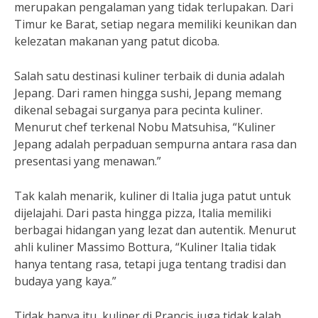
merupakan pengalaman yang tidak terlupakan. Dari
Timur ke Barat, setiap negara memiliki keunikan dan
kelezatan makanan yang patut dicoba.
Salah satu destinasi kuliner terbaik di dunia adalah
Jepang. Dari ramen hingga sushi, Jepang memang
dikenal sebagai surganya para pecinta kuliner.
Menurut chef terkenal Nobu Matsuhisa, “Kuliner
Jepang adalah perpaduan sempurna antara rasa dan
presentasi yang menawan.”
Tak kalah menarik, kuliner di Italia juga patut untuk
dijelajahi. Dari pasta hingga pizza, Italia memiliki
berbagai hidangan yang lezat dan autentik. Menurut
ahli kuliner Massimo Bottura, “Kuliner Italia tidak
hanya tentang rasa, tetapi juga tentang tradisi dan
budaya yang kaya.”
Tidak hanya itu, kuliner di Prancis juga tidak kalah