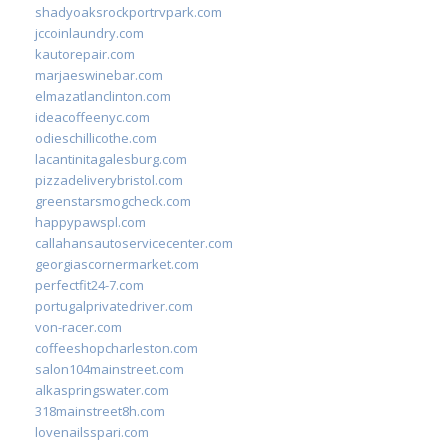
shadyoaksrockportrvpark.com
jccoinlaundry.com
kautorepair.com
marjaeswinebar.com
elmazatlanclinton.com
ideacoffeenyc.com
odieschillicothe.com
lacantinitagalesburg.com
pizzadeliverybristol.com
greenstarsmogcheck.com
happypawspl.com
callahansautoservicecenter.com
georgiascornermarket.com
perfectfit24-7.com
portugalprivatedriver.com
von-racer.com
coffeeshopcharleston.com
salon104mainstreet.com
alkaspringswater.com
318mainstreet8h.com
lovenailsspari.com