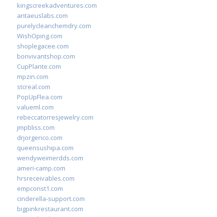
kingscreekadventures.com
antaeuslabs.com
purelycleanchemdry.com
WishOping.com
shoplegacee.com
bonvivantshop.com
CupPlante.com
mpzin.com
stcreal.com
PopUpFlea.com
valueml.com
rebeccatorresjewelry.com
jmpbliss.com
drjorgerico.com
queensushipa.com
wendyweimerdds.com
ameri-camp.com
hrsreceivables.com
empconst1.com
cinderella-support.com
bigpinkrestaurant.com