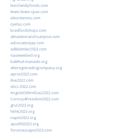
leesfamilyfoods.com
lewis-lewis-cpas.com
eleontennis.com
cyetus.com
bradfordshops.com
almadenranchsanjose.com
advocatevijay.com
adlibilimler2023.com
naswwebed.org
balithut-manado.org
alteregotradingcompany.org
aprce2022.com
ibie2022.com
sbcc-2022.com
AngolaOilAndGas2022.com
Convoy4Freedom2022.com
grur2023.org
hkhk2023.org
napm2023.org
apsdfd2023.org
forumausape2023.com