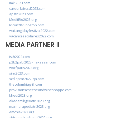
imkl2023.com
careerfaircsd2023.com
apsth2023.com
MedItRio2023.org
lcicon2023boston.com
waitangidayfestival2022.com
vacancesscolaires2022.com
MEDIA PARTNER II
isth2022.com
p2b2pabi2023-makassar.com
wocfparis2023.org
sinc2023.com
scdlqatar2022-qa.com
thecolumbiagrill.com
provisionscheeseandwineshoppe.com
khedi2023.org
akademikgeriatri2023.org
marmarapediatri2023.org
emchie2023.org
girisimselradyoloji2022.org