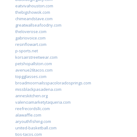
eatvivahouston.com
thebigshowok.com
chimeandstave.com
greatwallseafoodny.com
theloverose.com
gabriovoice.com
resinflowart.com
p-sports.net
korsairstreetwear.com
petshopallston.com
avenue26tacos.com
topgglasses.com
broadmoornailsspacoloradosprings.com
missblackpasadena.com
anneskitchen.org
valenciamarketytaqueria.com
reefrecordsllc.com
alawaffle.com
aryouthfishing.com
united-basketball.com
tios-tacos.com