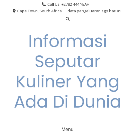
Skip
Call Us: +2782 444 YEAH
to
Cape Town, South Africa
data pengeluaran sgp hari ini
content
Informasi
Seputar
Kuliner Yang
Ada Di Dunia
Menu