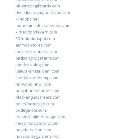
bluemoongiftcards.com
rivercitysteampunkexpo.com
kchoops.net
mountainsideskateshop.com
kirtlandcitytavern.com
301nutritionspot.com
ammos-stores.com
loceanecreations.com
birdsongridgefarm.com
joiedevivblog.com
valera-amsterdam.com
libertybrandhemp.com
norwoodinnwi.com
neighboursmarket.com
blackanguscareers.com
bolesfororegon.com
bodega-ole.com
thestreamlinerlounge.com
mestrinorubanofc.com
novelatherton.com
nassvalleygardens.net