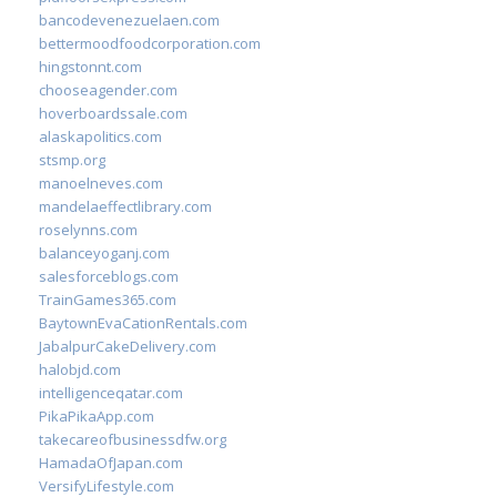
bancodevenezuelaen.com
bettermoodfoodcorporation.com
hingstonnt.com
chooseagender.com
hoverboardssale.com
alaskapolitics.com
stsmp.org
manoelneves.com
mandelaeffectlibrary.com
roselynns.com
balanceyoganj.com
salesforceblogs.com
TrainGames365.com
BaytownEvaCationRentals.com
JabalpurCakeDelivery.com
halobjd.com
intelligenceqatar.com
PikaPikaApp.com
takecareofbusinessdfw.org
HamadaOfJapan.com
VersifyLifestyle.com