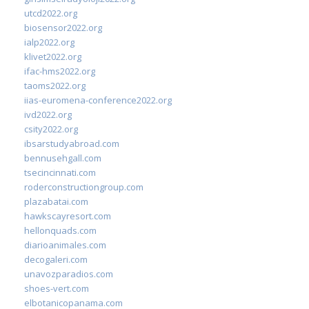
utcd2022.org
biosensor2022.org
ialp2022.org
klivet2022.org
ifac-hms2022.org
taoms2022.org
iias-euromena-conference2022.org
ivd2022.org
csity2022.org
ibsarstudyabroad.com
bennusehgall.com
tsecincinnati.com
roderconstructiongroup.com
plazabatai.com
hawkscayresort.com
hellonquads.com
diarioanimales.com
decogaleri.com
unavozparadios.com
shoes-vert.com
elbotanicopanama.com