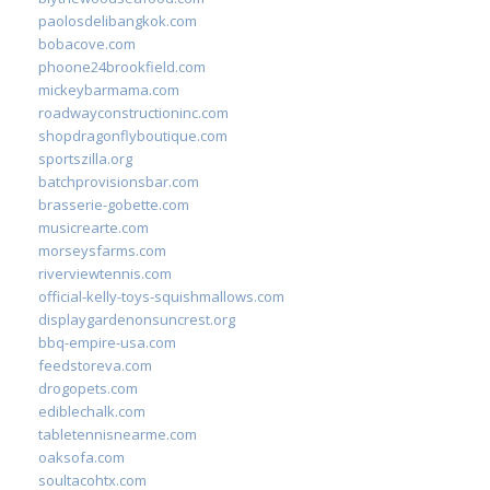
paolosdelibangkok.com
bobacove.com
phoone24brookfield.com
mickeybarmama.com
roadwayconstructioninc.com
shopdragonflyboutique.com
sportszilla.org
batchprovisionsbar.com
brasserie-gobette.com
musicrearte.com
morseysfarms.com
riverviewtennis.com
official-kelly-toys-squishmallows.com
displaygardenonsuncrest.org
bbq-empire-usa.com
feedstoreva.com
drogopets.com
ediblechalk.com
tabletennisnearme.com
oaksofa.com
soultacohtx.com