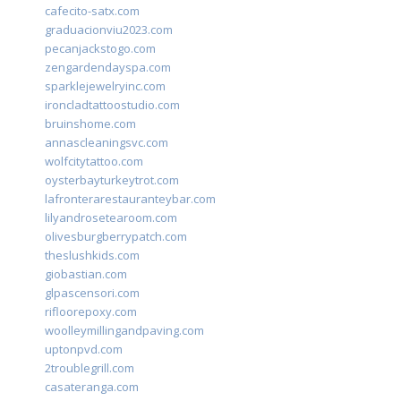
cafecito-satx.com
graduacionviu2023.com
pecanjackstogo.com
zengardendayspa.com
sparklejewelryinc.com
ironcladtattoostudio.com
bruinshome.com
annascleaningsvc.com
wolfcitytattoo.com
oysterbayturkeytrot.com
lafronterarestauranteybar.com
lilyandrosetearoom.com
olivesburgberrypatch.com
theslushkids.com
giobastian.com
glpascensori.com
rifloorepoxy.com
woolleymillingandpaving.com
uptonpvd.com
2troublegrill.com
casateranga.com