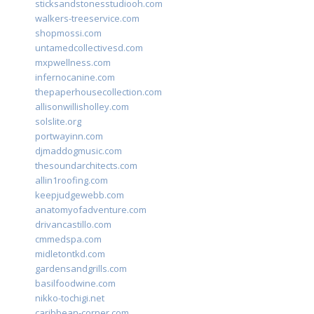
sticksandstonesstudiooh.com
walkers-treeservice.com
shopmossi.com
untamedcollectivesd.com
mxpwellness.com
infernocanine.com
thepaperhousecollection.com
allisonwillisholley.com
solslite.org
portwayinn.com
djmaddogmusic.com
thesoundarchitects.com
allin1roofing.com
keepjudgewebb.com
anatomyofadventure.com
drivancastillo.com
cmmedspa.com
midletontkd.com
gardensandgrills.com
basilfoodwine.com
nikko-tochigi.net
caribbean-corner.com