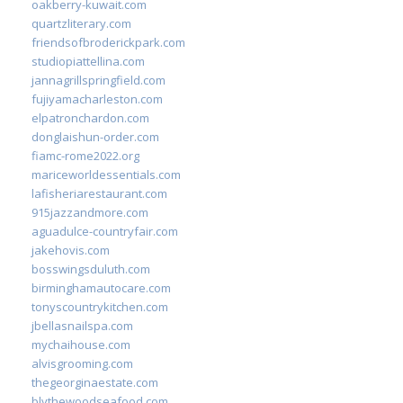
oakberry-kuwait.com
quartzliterary.com
friendsofbroderickpark.com
studiopiattellina.com
jannagrillspringfield.com
fujiyamacharleston.com
elpatronchardon.com
donglaishun-order.com
fiamc-rome2022.org
mariceworldessentials.com
lafisheriarestaurant.com
915jazzandmore.com
aguadulce-countryfair.com
jakehovis.com
bosswingsduluth.com
birminghamautocare.com
tonyscountrykitchen.com
jbellasnailspa.com
mychaihouse.com
alvisgrooming.com
thegeorginaestate.com
blythewoodseafood.com