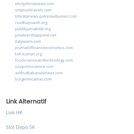
electjohnstewart.com
omptourtravels.com
tribratanews-polreskebumen.com
rsudbayuasih.org
publikjurnalistik.org
juneteenthapparel.net
italywarm.com
journaloffinanceeconomics.com
kvk-kumari.org
foodscienceandtechnology.com
scisportsscience.com
addisababacuisineaz.com
burgerimcamas.com
Link Alternatif
Live HK
Slot Depo 5K