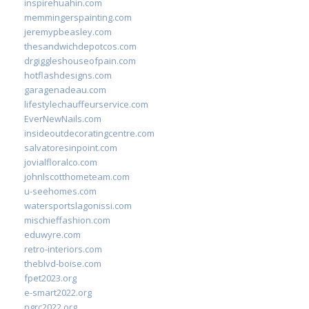
inspirehuahin.com
memmingerspainting.com
jeremypbeasley.com
thesandwichdepotcos.com
drgiggleshouseofpain.com
hotflashdesigns.com
garagenadeau.com
lifestylechauffeurservice.com
EverNewNails.com
insideoutdecoratingcentre.com
salvatoresinpoint.com
jovialfloralco.com
johnlscotthometeam.com
u-seehomes.com
watersportslagonissi.com
mischieffashion.com
eduwyre.com
retro-interiors.com
theblvd-boise.com
fpet2023.org
e-smart2022.org
ngrc2022.org