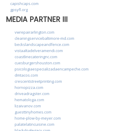
capishcaps.com
gpsyfl.org
MEDIA PARTNER III
vwrepairarlington.com
cleaningservicebaltimore-md.com
beckslandscapeandfence.com
vistaaltadelveramendi.com
coastlinecateringnc.com
cuesburgershouston.com
psicologiaespecializadaencampeche.com
dmtacos.com
crescentstreetprinting.com
hornopizza.com
driveadragster.com
hematologa.com
lizaivanov.com
guesttinyhomes.com
home-plow-by-meyer.com
palatelatincuisine.com
blackdoglegacy.com