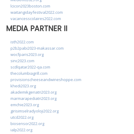
lcicon2023boston.com
waitangidayfestival2022.com
vacancesscolaires2022.com
MEDIA PARTNER II
isth2022.com
p2b2pabi2023-makassar.com
wocfparis2023.org
sinc2023.com
scdlqatar2022-qa.com
thecolumbiagrill.com
provisionscheeseandwineshoppe.com
khedi2023.org
akademikgeriatri2023.org
marmarapediatri2023.org
emchie2023.org
girisimselradyoloji2022.org
utcd2022.org
biosensor2022.org
ialp2022.org