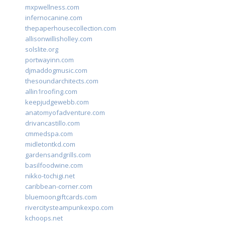
mxpwellness.com
infernocanine.com
thepaperhousecollection.com
allisonwillisholley.com
solslite.org
portwayinn.com
djmaddogmusic.com
thesoundarchitects.com
allin1roofing.com
keepjudgewebb.com
anatomyofadventure.com
drivancastillo.com
cmmedspa.com
midletontkd.com
gardensandgrills.com
basilfoodwine.com
nikko-tochigi.net
caribbean-corner.com
bluemoongiftcards.com
rivercitysteampunkexpo.com
kchoops.net