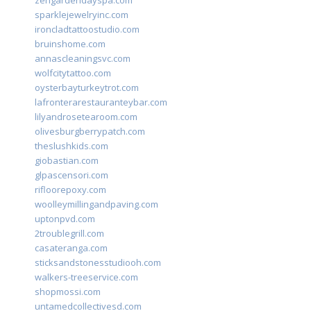
zengardendayspa.com
sparklejewelryinc.com
ironcladtattoostudio.com
bruinshome.com
annascleaningsvc.com
wolfcitytattoo.com
oysterbayturkeytrot.com
lafronterarestauranteybar.com
lilyandrosetearoom.com
olivesburgberrypatch.com
theslushkids.com
giobastian.com
glpascensori.com
rifloorepoxy.com
woolleymillingandpaving.com
uptonpvd.com
2troublegrill.com
casateranga.com
sticksandstonesstudiooh.com
walkers-treeservice.com
shopmossi.com
untamedcollectivesd.com