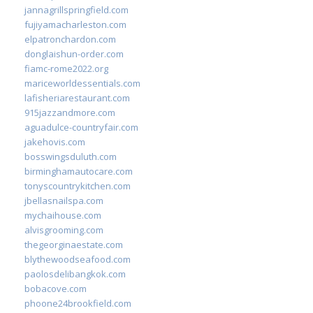
jannagrillspringfield.com
fujiyamacharleston.com
elpatronchardon.com
donglaishun-order.com
fiamc-rome2022.org
mariceworldessentials.com
lafisheriarestaurant.com
915jazzandmore.com
aguadulce-countryfair.com
jakehovis.com
bosswingsduluth.com
birminghamautocare.com
tonyscountrykitchen.com
jbellasnailspa.com
mychaihouse.com
alvisgrooming.com
thegeorginaestate.com
blythewoodseafood.com
paolosdelibangkok.com
bobacove.com
phoone24brookfield.com