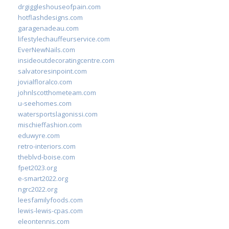
drgiggleshouseofpain.com
hotflashdesigns.com
garagenadeau.com
lifestylechauffeurservice.com
EverNewNails.com
insideoutdecoratingcentre.com
salvatoresinpoint.com
jovialfloralco.com
johnlscotthometeam.com
u-seehomes.com
watersportslagonissi.com
mischieffashion.com
eduwyre.com
retro-interiors.com
theblvd-boise.com
fpet2023.org
e-smart2022.org
ngrc2022.org
leesfamilyfoods.com
lewis-lewis-cpas.com
eleontennis.com