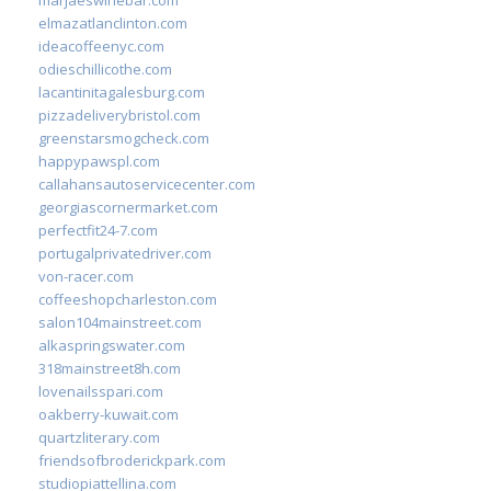
elmazatlanclinton.com
ideacoffeenyc.com
odieschillicothe.com
lacantinitagalesburg.com
pizzadeliverybristol.com
greenstarsmogcheck.com
happypawspl.com
callahansautoservicecenter.com
georgiascornermarket.com
perfectfit24-7.com
portugalprivatedriver.com
von-racer.com
coffeeshopcharleston.com
salon104mainstreet.com
alkaspringswater.com
318mainstreet8h.com
lovenailsspari.com
oakberry-kuwait.com
quartzliterary.com
friendsofbroderickpark.com
studiopiattellina.com