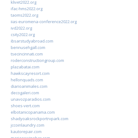
klivet2022.org
ifac-hms2022.org
taoms2022.org
iias-euromena-conference2022.org
ivd2022.org
csity2022.org
ibsarstudyabroad.com
bennusehgall.com
tsecincinnati.com
roderconstructiongroup.com
plazabatai.com
hawkscayresort.com
hellonquads.com
diarioanimales.com
decogaleri.com
unavozparadios.com
shoes-vert.com
elbotanicopanama.com
shadyoaksrockportrvpark.com
jccoinlaundry.com
kautorepair.com
marjaeswinebar.com