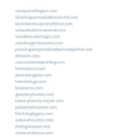
vwrepairarlington.com
cleaningservicebaltimore-md.com
beckslandscapeandfence.com
vistaaltadelveramendi.com
coastlinecateringnc.com
cuesburgershouston.com
psicologiaespecializadaencampeche.com
dmtacos.com
crescentstreetprinting.com
hornopizza.com
driveadragster.com
hematologa.com
lizaivanov.com
guesttinyhomes.com
home-plow-by-meyer.com
palatelatincuisine.com
blackdoglegacy.com
eatvivahouston.com
thebigshowok.com
chimeandstave.com