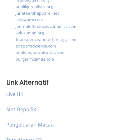
rsudbayuasih.org
publikjurnalistik.org
juneteenthapparel.net
italywarm.com
journaloffinanceeconomics.com
kvk-kumari.org
foodscienceandtechnology.com
scisportsscience.com
addisababacuisineaz.com
burgerimcamas.com
Link Alternatif
Live HK
Slot Depo 5K
Pengeluaran Macau