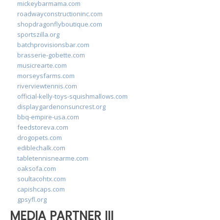
mickeybarmama.com
roadwayconstructioninc.com
shopdragonflyboutique.com
sportszilla.org
batchprovisionsbar.com
brasserie-gobette.com
musicrearte.com
morseysfarms.com
riverviewtennis.com
official-kelly-toys-squishmallows.com
displaygardenonsuncrest.org
bbq-empire-usa.com
feedstoreva.com
drogopets.com
ediblechalk.com
tabletennisnearme.com
oaksofa.com
soultacohtx.com
capishcaps.com
gpsyfl.org
MEDIA PARTNER III