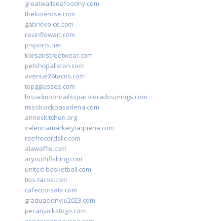
greatwallseafoodny.com
theloverose.com
gabriovoice.com
resinflowart.com
p-sports.net
korsairstreetwear.com
petshopallston.com
avenue26tacos.com
topgglasses.com
broadmoornailsspacoloradosprings.com
missblackpasadena.com
anneskitchen.org
valenciamarketytaqueria.com
reefrecordsllc.com
alawaffle.com
aryouthfishing.com
united-basketball.com
tios-tacos.com
cafecito-satx.com
graduacionviu2023.com
pecanjackstogo.com