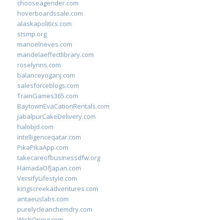
chooseagender.com
hoverboardssale.com
alaskapolitics.com
stsmp.org
manoelneves.com
mandelaeffectlibrary.com
roselynns.com
balanceyoganj.com
salesforceblogs.com
TrainGames365.com
BaytownEvaCationRentals.com
JabalpurCakeDelivery.com
halobjd.com
intelligenceqatar.com
PikaPikaApp.com
takecareofbusinessdfw.org
HamadaOfJapan.com
VersifyLifestyle.com
kingscreekadventures.com
antaeuslabs.com
purelycleanchemdry.com
WishOping.com