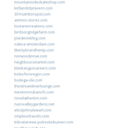
mountainsideskateshop.com
kirtlandcitytavern.com
301nutritionspot.com
ammos-stores.com
loceanecreations.com
birdsongridgefarm.com
joiedevivblog.com
valera-amsterdam.com
libertybrandhemp.com
norwoodinnwi.com
neighboursmarket.com
blackanguscareers.com
bolesfororegon.com
bodega-ole.com
thestreamlinerlounge.com
mestrinorubanofc.com
novelatherton.com
nassvalleygardens.net
electjohnstewart.com
omptourtravels.com
tribratanews-polreskebumen.com