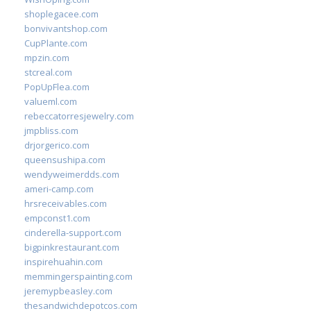
shoplegacee.com
bonvivantshop.com
CupPlante.com
mpzin.com
stcreal.com
PopUpFlea.com
valueml.com
rebeccatorresjewelry.com
jmpbliss.com
drjorgerico.com
queensushipa.com
wendyweimerdds.com
ameri-camp.com
hrsreceivables.com
empconst1.com
cinderella-support.com
bigpinkrestaurant.com
inspirehuahin.com
memmingerspainting.com
jeremypbeasley.com
thesandwichdepotcos.com