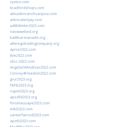
cyetus.com
bradfordshops.com
almadenranchsanjose.com
advocatevijay.com
adlibilimler2023.com
naswwebed.org
balithut-manado.org
alteregotradingcompany.org
aprce2022.com
ibie2022.com
sbcc-2022.com
AngolaOilAndGas2022.com
Convoy4Freedom2022.com
grur2023.org
hkhk2023.org
napm2023.org
apsdfd2023.org
forumausape2023.com
imkl2023.com
careerfaircsd2023.com
apsth2023.com
MedItRio2023.org