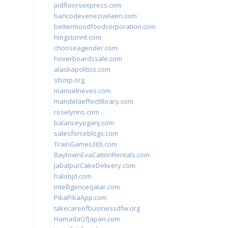
pidfloorsexpress.com
bancodevenezuelaen.com
bettermoodfoodcorporation.com
hingstonnt.com
chooseagender.com
hoverboardssale.com
alaskapolitics.com
stsmp.org
manoelneves.com
mandelaeffectlibrary.com
roselynns.com
balanceyoganj.com
salesforceblogs.com
TrainGames365.com
BaytownEvaCationRentals.com
JabalpurCakeDelivery.com
halobjd.com
intelligenceqatar.com
PikaPikaApp.com
takecareofbusinessdfw.org
HamadaOfJapan.com