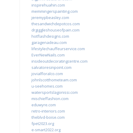
inspirehuahin.com
memmingerspainting.com
jeremypbeasley.com
thesandwichdepotcos.com
drgiggleshouseofpain.com
hotflashdesigns.com
garagenadeau.com
lifestylechauffeurservice.com
EverNewNails.com
insideoutdecoratingcentre.com
salvatoresinpoint.com
jovialfloralco.com
johnlscotthometeam.com
u-seehomes.com
watersportslagonissi.com
mischieffashion.com
eduwyre.com
retro-interiors.com
theblvd-boise.com
fpet2023.org
e-smart2022.org