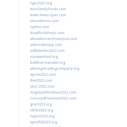
ngrc2022.org
leesfamilyfoods.com
lewis-lewis-cpas.com
eleontennis.com
cyetus.com
bradfordshops.com
almadenranchsanjose.com
advocatevijay.com
adlibilimler2023.com
naswwebed.org
balithut-manado.org
alteregotradingcompany.org
aprce2022.com
ibie2022.com
sbcc-2022.com
AngolaOilAndGas2022.com
Convoy4Freedom2022.com
grur2023.org
hkhk2023.org
napm2023.org
apsdfd2023.org