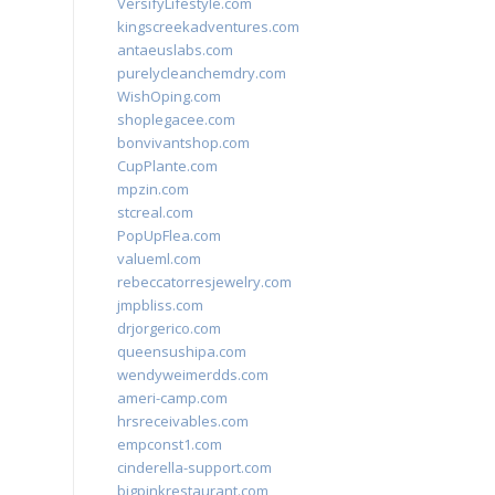
VersifyLifestyle.com
kingscreekadventures.com
antaeuslabs.com
purelycleanchemdry.com
WishOping.com
shoplegacee.com
bonvivantshop.com
CupPlante.com
mpzin.com
stcreal.com
PopUpFlea.com
valueml.com
rebeccatorresjewelry.com
jmpbliss.com
drjorgerico.com
queensushipa.com
wendyweimerdds.com
ameri-camp.com
hrsreceivables.com
empconst1.com
cinderella-support.com
bigpinkrestaurant.com