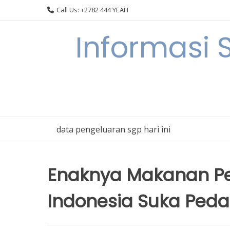
Skip
Call Us: +2782 444 YEAH
to
content
Informasi 
data pengeluaran sgp hari ini
Enaknya Makanan P
Indonesia Suka Peda