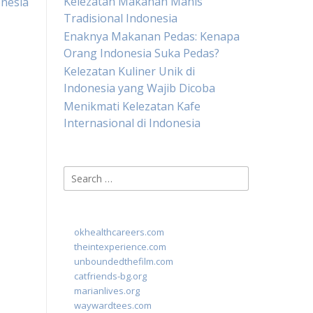
Kelezatan Makanan Manis
onesia
Tradisional Indonesia
Enaknya Makanan Pedas: Kenapa
Orang Indonesia Suka Pedas?
Kelezatan Kuliner Unik di
Indonesia yang Wajib Dicoba
Menikmati Kelezatan Kafe
Internasional di Indonesia
Search
for:
okhealthcareers.com
theintexperience.com
unboundedthefilm.com
catfriends-bg.org
marianlives.org
waywardtees.com