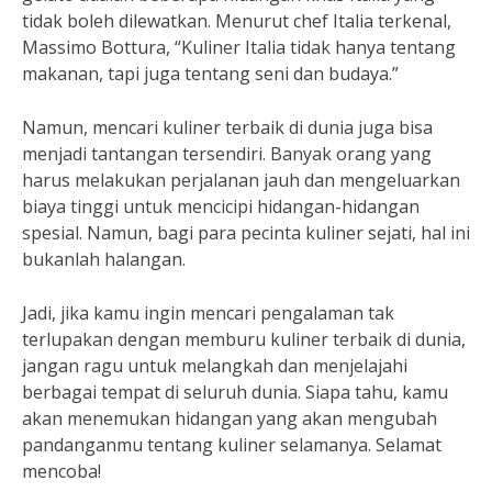
tidak boleh dilewatkan. Menurut chef Italia terkenal,
Massimo Bottura, “Kuliner Italia tidak hanya tentang
makanan, tapi juga tentang seni dan budaya.”
Namun, mencari kuliner terbaik di dunia juga bisa
menjadi tantangan tersendiri. Banyak orang yang
harus melakukan perjalanan jauh dan mengeluarkan
biaya tinggi untuk mencicipi hidangan-hidangan
spesial. Namun, bagi para pecinta kuliner sejati, hal ini
bukanlah halangan.
Jadi, jika kamu ingin mencari pengalaman tak
terlupakan dengan memburu kuliner terbaik di dunia,
jangan ragu untuk melangkah dan menjelajahi
berbagai tempat di seluruh dunia. Siapa tahu, kamu
akan menemukan hidangan yang akan mengubah
pandanganmu tentang kuliner selamanya. Selamat
mencoba!