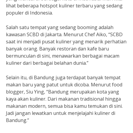
lihat beberapa hotspot kuliner terbaru yang sedang
populer di Indonesia.
Salah satu tempat yang sedang booming adalah
kawasan SCBD di Jakarta. Menurut Chef Aiko, “SCBD
saat ini menjadi pusat kuliner yang menarik perhatian
banyak orang. Banyak restoran dan kafe baru
bermunculan di sini, menawarkan berbagai macam
kuliner dari berbagai belahan dunia.”
Selain itu, di Bandung juga terdapat banyak tempat
makan baru yang patut untuk dicoba. Menurut food
blogger, Siu Ying, “Bandung merupakan kota yang
kaya akan kuliner. Dari makanan tradisional hingga
makanan modern, semua bisa kamu temukan di sini.
Jadi jangan lewatkan untuk menjelajahi kuliner di
Bandung.”