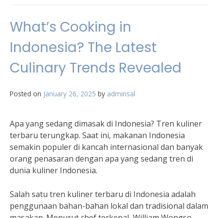
What’s Cooking in
Indonesia? The Latest
Culinary Trends Revealed
Posted on
January 26, 2025
by
adminsal
Apa yang sedang dimasak di Indonesia? Tren kuliner
terbaru terungkap. Saat ini, makanan Indonesia
semakin populer di kancah internasional dan banyak
orang penasaran dengan apa yang sedang tren di
dunia kuliner Indonesia.
Salah satu tren kuliner terbaru di Indonesia adalah
penggunaan bahan-bahan lokal dan tradisional dalam
masakan. Menurut chef terkenal, William Wongso,