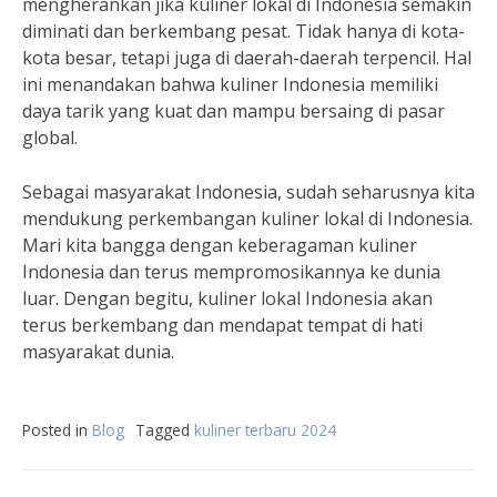
mengherankan jika kuliner lokal di Indonesia semakin
diminati dan berkembang pesat. Tidak hanya di kota-
kota besar, tetapi juga di daerah-daerah terpencil. Hal
ini menandakan bahwa kuliner Indonesia memiliki
daya tarik yang kuat dan mampu bersaing di pasar
global.
Sebagai masyarakat Indonesia, sudah seharusnya kita
mendukung perkembangan kuliner lokal di Indonesia.
Mari kita bangga dengan keberagaman kuliner
Indonesia dan terus mempromosikannya ke dunia
luar. Dengan begitu, kuliner lokal Indonesia akan
terus berkembang dan mendapat tempat di hati
masyarakat dunia.
Posted in
Blog
Tagged
kuliner terbaru 2024