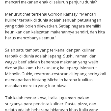
mencari makanan enak di seluruh penjuru dunia?
Menurut chef terkenal Gordon Ramsay, “Mencari
kuliner terbaik di dunia adalah sebuah petualangan
yang tidak boleh dilewatkan. Setiap negara memiliki
keunikan dan kelezatan makanannya sendiri, dan kita
harus mencobanya semua.”
Salah satu tempat yang terkenal dengan kuliner
terbaik di dunia adalah Jepang. Sushi, ramen, dan
wagyu beef adalah beberapa makanan yang wajib
dicoba jika kamu berkunjung ke Jepang. Menurut
Michelin Guide, restoran-restoran di Jepang seringkali
mendapatkan bintang Michelin karena kualitas
masakan mereka yang luar biasa.
Tak kalah menariknya, Italia juga merupakan
surganya para pencinta kuliner. Pasta, pizza, dan
gelato adalah beberapa hidangan khas Italia yang