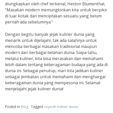
diungkapkan oleh chef terkenal, Heston Blumenthal,
“Masakan modern memungkinkan kita untuk berpikir
di luar kotak dan menciptakan sesuatu yang belum
pernah ada sebelumnya.”
Dengan begitu banyak jejak kuliner dunia yang
menarik untuk dijelajahi, tak ada salahnya untuk
mencoba berbagai masakan tradisional maupun
modern dari berbagai belahan dunia. Siapa tahu,
melalui kuliner, kita bisa merasakan dan memahami
lebih dalam tentang keberagaman budaya yang ada di
dunia ini. Sebagai penutup, mari kita jadikan kuliner
sebagai jembatan untuk memahami dan menghargai
keberagaman dunia yang mempesona ini. Selamat
menjelajahi jejak kuliner dunia!
Posted in
Blog
Tagged
sejarah kuliner dunia