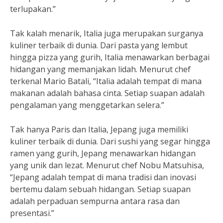
terlupakan.”
Tak kalah menarik, Italia juga merupakan surganya
kuliner terbaik di dunia. Dari pasta yang lembut
hingga pizza yang gurih, Italia menawarkan berbagai
hidangan yang memanjakan lidah. Menurut chef
terkenal Mario Batali, “Italia adalah tempat di mana
makanan adalah bahasa cinta. Setiap suapan adalah
pengalaman yang menggetarkan selera.”
Tak hanya Paris dan Italia, Jepang juga memiliki
kuliner terbaik di dunia. Dari sushi yang segar hingga
ramen yang gurih, Jepang menawarkan hidangan
yang unik dan lezat. Menurut chef Nobu Matsuhisa,
“Jepang adalah tempat di mana tradisi dan inovasi
bertemu dalam sebuah hidangan. Setiap suapan
adalah perpaduan sempurna antara rasa dan
presentasi.”