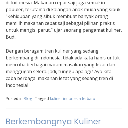
di Indonesia. Makanan cepat saji juga semakin
populer, terutama di kalangan anak muda yang sibuk.
“Kehidupan yang sibuk membuat banyak orang
memilih makanan cepat saji sebagai pilihan praktis
untuk mengisi perut,” ujar seorang pengamat kuliner,
Budi.
Dengan beragam tren kuliner yang sedang
berkembang di Indonesia, tidak ada kata habis untuk
mencoba berbagai macam masakan yang lezat dan
menggugah selera. Jadi, tunggu apalagi? Ayo kita
coba berbagai makanan lezat yang sedang tren di
Indonesia!
Posted in
Blog
Tagged
kuliner indonesia terbaru
Berkembangnya Kuliner