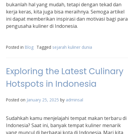
bukanlah hal yang mudah, tetapi dengan tekad dan
kerja keras, kita juga bisa meraihnya. Semoga artikel
ini dapat memberikan inspirasi dan motivasi bagi para
pengusaha kuliner di Indonesia.
Posted in
Blog
Tagged
sejarah kuliner dunia
Exploring the Latest Culinary
Hotspots in Indonesia
Posted on
January 25, 2025
by
adminsal
Sudahkah kamu menjelajahi tempat makan terbaru di
Indonesia? Saat ini, banyak tempat kuliner menarik
yang muncul di berbagai kota di Indonesia. Mari kita