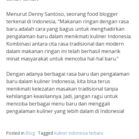
Menurut Denny Santoso, seorang food blogger
terkenal di Indonesia, “Makanan ringan dengan rasa
baru adalah cara yang bagus untuk menghadirkan
pengalaman baru dalam menikmati kuliner Indonesia.
Kombinasi antara cita rasa tradisional dan modern
dalam makanan ringan ini telah berhasil menarik
minat masyarakat untuk mencoba hal-hal baru.”
Dengan adanya berbagai rasa baru dan pengalaman
baru dalam kuliner Indonesia, kita bisa terus
menikmati kelezatan masakan tradisional tanpa
kehilangan keasliannya. Jadi, jangan ragu untuk
mencoba berbagai menu baru dan menggali
pengalaman kuliner yang lebih dalam di Indonesia!
Posted in
Blog
Tagged
kuliner indonesia terbaru