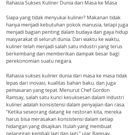
Rahasia Sukses Kuliner Dunia dari Masa ke Masa
Siapa yang tidak menyukai kuliner? Makanan tidak
hanya menjadi kebutuhan pokok manusia, tetapi juga
menjadi bagian penting dalam budaya dan gaya hidup
masyarakat di seluruh dunia. Dari waktu ke waktu,
kuliner telah menjadi salah satu industri yang terus
berkembang dan memberikan dampak besar bagi
perekonomian suatu negara.
Rahasia sukses kuliner dunia dari masa ke masa tidak
lepas dari inovasi, kualitas bahan baku, dan juga
pemasaran yang tepat. Menurut Chef Gordon
Ramsay, salah satu kunci kesuksesan dalam industri
kuliner adalah konsistensi dalam penyajian dan rasa.
“Ketika seseorang datang ke restoran kita, mereka
harus bisa merasakan konsistensi dalam setiap
hidangan yang disajikan. Itulah yang membuat
pelanggan kembali lagi dan lagi,” ujar Ramsay.