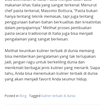
makanan khas Italia yang sangat terkenal. Menurut
chef pasta terkenal, Massimo Bottura, “Pasta bukan
hanya tentang teknik memasak, tapi juga tentang
penggunaan bahan-bahan berkualitas dan kreativitas
dalam penyajiannya.” Melihat proses pembuatan
pasta secara tradisional di Italia juga bisa menjadi
pengalaman yang sangat berkesan.
Melihat keunikan kuliner terbaik di dunia memang
bisa memberikan pengalaman yang tak terlupakan.
Jadi, jangan ragu untuk berkeliling dunia dan
menikmati berbagai jenis kuliner yang menarik. Siapa
tahu, Anda bisa menemukan kuliner terbaik di dunia
yang akan menjadi favorit Anda seumur hidup.
Posted in
Blog
Tagged
kuliner terbaik di dunia