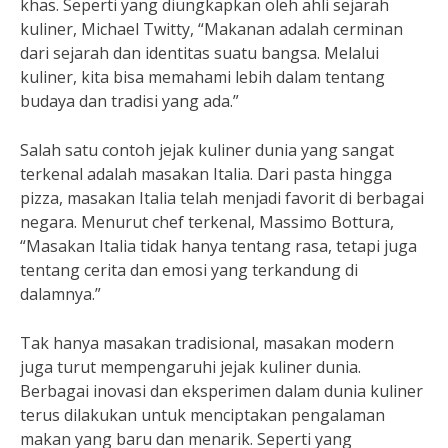
khas. Seperti yang diungkapkan oleh ahli sejarah
kuliner, Michael Twitty, “Makanan adalah cerminan
dari sejarah dan identitas suatu bangsa. Melalui
kuliner, kita bisa memahami lebih dalam tentang
budaya dan tradisi yang ada.”
Salah satu contoh jejak kuliner dunia yang sangat
terkenal adalah masakan Italia. Dari pasta hingga
pizza, masakan Italia telah menjadi favorit di berbagai
negara. Menurut chef terkenal, Massimo Bottura,
“Masakan Italia tidak hanya tentang rasa, tetapi juga
tentang cerita dan emosi yang terkandung di
dalamnya.”
Tak hanya masakan tradisional, masakan modern
juga turut mempengaruhi jejak kuliner dunia.
Berbagai inovasi dan eksperimen dalam dunia kuliner
terus dilakukan untuk menciptakan pengalaman
makan yang baru dan menarik. Seperti yang