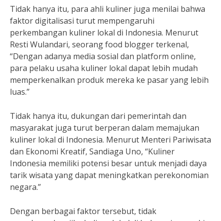
Tidak hanya itu, para ahli kuliner juga menilai bahwa
faktor digitalisasi turut mempengaruhi
perkembangan kuliner lokal di Indonesia. Menurut
Resti Wulandari, seorang food blogger terkenal,
“Dengan adanya media sosial dan platform online,
para pelaku usaha kuliner lokal dapat lebih mudah
memperkenalkan produk mereka ke pasar yang lebih
luas.”
Tidak hanya itu, dukungan dari pemerintah dan
masyarakat juga turut berperan dalam memajukan
kuliner lokal di Indonesia. Menurut Menteri Pariwisata
dan Ekonomi Kreatif, Sandiaga Uno, “Kuliner
Indonesia memiliki potensi besar untuk menjadi daya
tarik wisata yang dapat meningkatkan perekonomian
negara.”
Dengan berbagai faktor tersebut, tidak