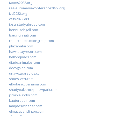
taoms2022.org
iias-euromena-conference2022.org
ivd2022.org
csity2022.org
ibsarstudyabroad.com
bennusehgall.com
tsecincinnati.com
roderconstructiongroup.com
plazabatai.com
hawkscayresort.com
hellonquads.com
diarioanimales.com
decogaleri.com
unavozparadios.com
shoes-vert.com
elbotanicopanama.com
shadyoaksrockportrvpark.com
jccoinlaundry.com
kautorepair.com
marjaeswinebar.com
elmazatlanclinton.com