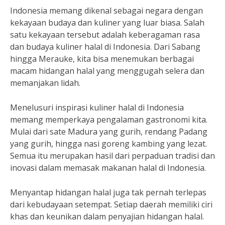
Indonesia memang dikenal sebagai negara dengan
kekayaan budaya dan kuliner yang luar biasa. Salah
satu kekayaan tersebut adalah keberagaman rasa
dan budaya kuliner halal di Indonesia. Dari Sabang
hingga Merauke, kita bisa menemukan berbagai
macam hidangan halal yang menggugah selera dan
memanjakan lidah.
Menelusuri inspirasi kuliner halal di Indonesia
memang memperkaya pengalaman gastronomi kita.
Mulai dari sate Madura yang gurih, rendang Padang
yang gurih, hingga nasi goreng kambing yang lezat.
Semua itu merupakan hasil dari perpaduan tradisi dan
inovasi dalam memasak makanan halal di Indonesia.
Menyantap hidangan halal juga tak pernah terlepas
dari kebudayaan setempat. Setiap daerah memiliki ciri
khas dan keunikan dalam penyajian hidangan halal.