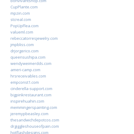
bonvivantshop.com
CupPlante.com
mpzin.com
stcreal.com
PopUpFlea.com
valueml.com
rebeccatorresjewelry.com
jmpbliss.com
drjorgerico.com
queensushipa.com
wendyweimerdds.com
ameri-camp.com
hrsreceivables.com
empconst1.com
cinderella-support.com
bigpinkrestaurant.com
inspirehuahin.com
memmingerspainting.com
jeremypbeasley.com
thesandwichdepotcos.com
drgiggleshouseofpain.com
hotflashdesigns.com