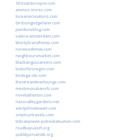
301nutritionspot.com
ammos-stores.com
loceanecreations.com
birdsongridgefarm.com
joiedevivblog.com
valera-amsterdam.com
libertybrandhemp.com
norwoodinnwi.com
neighboursmarket.com
blackanguscareers.com
bolesfororegon.com
bodega-ole.com
thestreamlinerlounge.com
mestrinorubanofc.com
novelatherton.com
nassvalleygardens.net
electjohnstewart.com
omptourtravels.com
tribratanews-polreskebumen.com
rsudbayuasih.org
publikjurnalistik.org