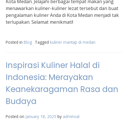
Kota Medan. Jelajahi berbagai tempat makan yang
menawarkan kuliner-kuliner lezat tersebut dan buat
pengalaman kuliner Anda di Kota Medan menjadi tak
terlupakan. Selamat menikmati!
Posted in
Blog
Tagged
kuliner mantap di medan
Inspirasi Kuliner Halal di
Indonesia: Merayakan
Keanekaragaman Rasa dan
Budaya
Posted on
January 18, 2025
by
adminsal