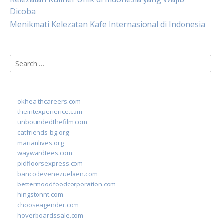
Dicoba
Menikmati Kelezatan Kafe Internasional di Indonesia
Search
for:
okhealthcareers.com
theintexperience.com
unboundedthefilm.com
catfriends-bg.org
marianlives.org
waywardtees.com
pidfloorsexpress.com
bancodevenezuelaen.com
bettermoodfoodcorporation.com
hingstonnt.com
chooseagender.com
hoverboardssale.com