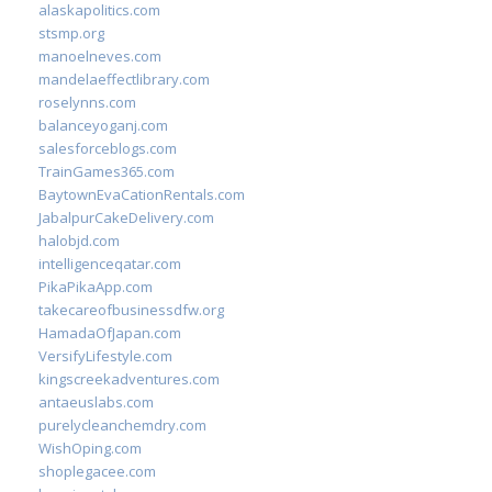
alaskapolitics.com
stsmp.org
manoelneves.com
mandelaeffectlibrary.com
roselynns.com
balanceyoganj.com
salesforceblogs.com
TrainGames365.com
BaytownEvaCationRentals.com
JabalpurCakeDelivery.com
halobjd.com
intelligenceqatar.com
PikaPikaApp.com
takecareofbusinessdfw.org
HamadaOfJapan.com
VersifyLifestyle.com
kingscreekadventures.com
antaeuslabs.com
purelycleanchemdry.com
WishOping.com
shoplegacee.com