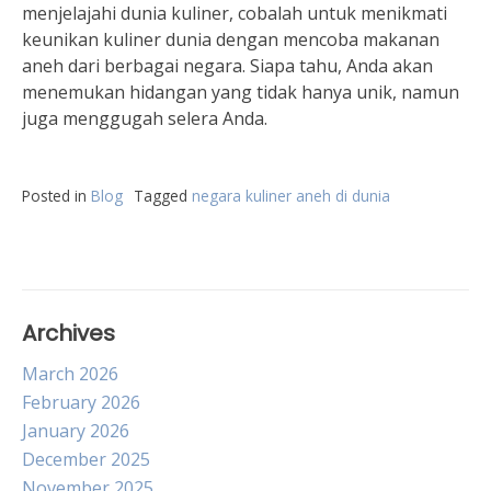
menjelajahi dunia kuliner, cobalah untuk menikmati
keunikan kuliner dunia dengan mencoba makanan
aneh dari berbagai negara. Siapa tahu, Anda akan
menemukan hidangan yang tidak hanya unik, namun
juga menggugah selera Anda.
Posted in
Blog
Tagged
negara kuliner aneh di dunia
Archives
March 2026
February 2026
January 2026
December 2025
November 2025