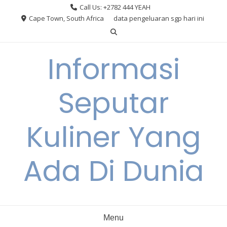
Skip
Call Us: +2782 444 YEAH
to
Cape Town, South Africa
data pengeluaran sgp hari ini
content
Informasi
Seputar
Kuliner Yang
Ada Di Dunia
Menu