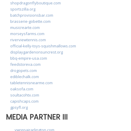
shopdragonflyboutique.com
sportszilla.org
batchprovisionsbar.com
brasserie-gobette.com
musicrearte.com
morseysfarms.com
riverviewtennis.com
official-kelly-toys-squishmallows.com
displaygardenonsuncrest.org
bbq-empire-usa.com
feedstoreva.com
drogopets.com
ediblechalk.com
tabletennisnearme.com
oaksofa.com
soultacohtx.com
capishcaps.com
gpsyfl.org
MEDIA PARTNER III
vwrepairarlington.com