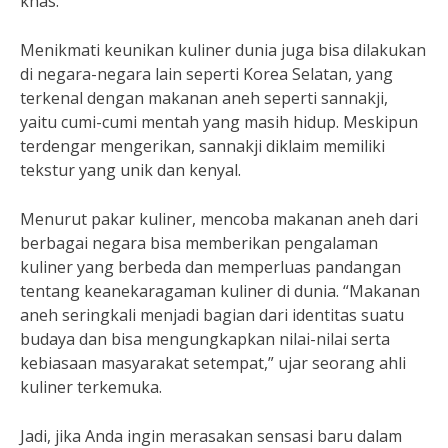
khas.
Menikmati keunikan kuliner dunia juga bisa dilakukan
di negara-negara lain seperti Korea Selatan, yang
terkenal dengan makanan aneh seperti sannakji,
yaitu cumi-cumi mentah yang masih hidup. Meskipun
terdengar mengerikan, sannakji diklaim memiliki
tekstur yang unik dan kenyal.
Menurut pakar kuliner, mencoba makanan aneh dari
berbagai negara bisa memberikan pengalaman
kuliner yang berbeda dan memperluas pandangan
tentang keanekaragaman kuliner di dunia. “Makanan
aneh seringkali menjadi bagian dari identitas suatu
budaya dan bisa mengungkapkan nilai-nilai serta
kebiasaan masyarakat setempat,” ujar seorang ahli
kuliner terkemuka.
Jadi, jika Anda ingin merasakan sensasi baru dalam