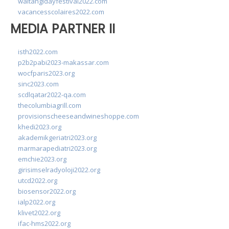
waitangidayfestival2022.com
vacancesscolaires2022.com
MEDIA PARTNER II
isth2022.com
p2b2pabi2023-makassar.com
wocfparis2023.org
sinc2023.com
scdlqatar2022-qa.com
thecolumbiagrill.com
provisionscheeseandwineshoppe.com
khedi2023.org
akademikgeriatri2023.org
marmarapediatri2023.org
emchie2023.org
girisimselradyoloji2022.org
utcd2022.org
biosensor2022.org
ialp2022.org
klivet2022.org
ifac-hms2022.org