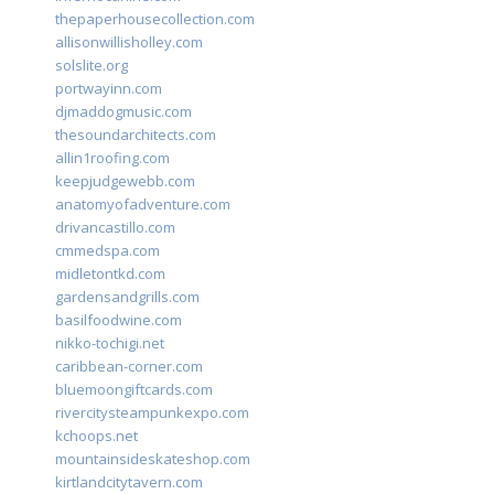
thepaperhousecollection.com
allisonwillisholley.com
solslite.org
portwayinn.com
djmaddogmusic.com
thesoundarchitects.com
allin1roofing.com
keepjudgewebb.com
anatomyofadventure.com
drivancastillo.com
cmmedspa.com
midletontkd.com
gardensandgrills.com
basilfoodwine.com
nikko-tochigi.net
caribbean-corner.com
bluemoongiftcards.com
rivercitysteampunkexpo.com
kchoops.net
mountainsideskateshop.com
kirtlandcitytavern.com