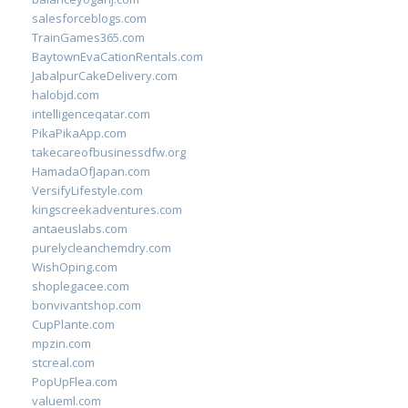
salesforceblogs.com
TrainGames365.com
BaytownEvaCationRentals.com
JabalpurCakeDelivery.com
halobjd.com
intelligenceqatar.com
PikaPikaApp.com
takecareofbusinessdfw.org
HamadaOfJapan.com
VersifyLifestyle.com
kingscreekadventures.com
antaeuslabs.com
purelycleanchemdry.com
WishOping.com
shoplegacee.com
bonvivantshop.com
CupPlante.com
mpzin.com
stcreal.com
PopUpFlea.com
valueml.com