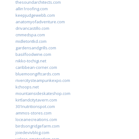
thesoundarchitects.com
allin1roofing.com
keepjudgewebb.com
anatomyofadventure.com
drivancastillo.com
cmmedspa.com
midletontkd.com
gardensandgrills.com
basilfoodwine.com
nikko-tochigi.net
caribbean-corner.com
bluemoongiftcards.com
rivercitysteampunkexpo.com
kchoops.net
mountainsideskateshop.com
kirtlandcitytavern.com
301nutritionspot.com
ammos-stores.com
loceanecreations.com
birdsongridgefarm.com
joiedevivblog.com