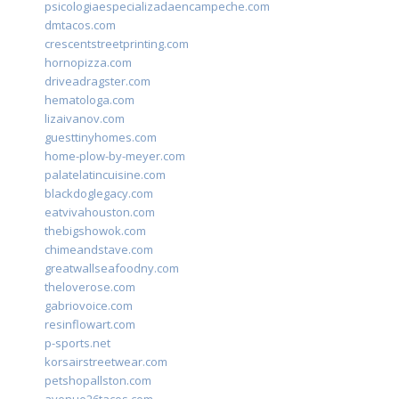
psicologiaespecializadaencampeche.com
dmtacos.com
crescentstreetprinting.com
hornopizza.com
driveadragster.com
hematologa.com
lizaivanov.com
guesttinyhomes.com
home-plow-by-meyer.com
palatelatincuisine.com
blackdoglegacy.com
eatvivahouston.com
thebigshowok.com
chimeandstave.com
greatwallseafoodny.com
theloverose.com
gabriovoice.com
resinflowart.com
p-sports.net
korsairstreetwear.com
petshopallston.com