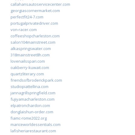
callahansautoservicecenter.com
georgiascornermarket.com
perfectfit24-7.com
portugalprivatedriver.com
von-racer.com
coffeeshopcharleston.com
salon104mainstreet.com
alkaspringswater.com
318mainstreet8h.com
lovenailsspari.com
oakberry-kuwait.com
quartzliterary.com
friendsofbroderickpark.com
studiopiattellina.com
jannagrillspringfield.com
fujiyamacharleston.com
elpatronchardon.com
donglaishun-order.com
fiamc-rome2022.org
mariceworldessentials.com
lafisheriarestaurant.com