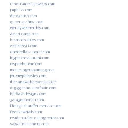
rebeccatorresjewelry.com
jmpbliss.com
drjorgerico.com
queensushipa.com
wendyweimerdds.com
ameri-camp.com
hrsreceivables.com
empconst1.com
cinderella-support.com
bigpinkrestaurant.com
inspirehuahin.com
memmingerspainting.com
jeremypbeasley.com
thesandwichdepotcos.com
drgiggleshouseofpain.com
hotflashdesigns.com
garagenadeau.com
lifestylechauffeurservice.com
EverNewNails.com
insideoutdecoratingcentre.com
salvatoresinpoint.com