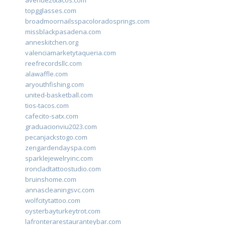
avenue26tacos.com
topgglasses.com
broadmoornailsspacoloradosprings.com
missblackpasadena.com
anneskitchen.org
valenciamarketytaqueria.com
reefrecordsllc.com
alawaffle.com
aryouthfishing.com
united-basketball.com
tios-tacos.com
cafecito-satx.com
graduacionviu2023.com
pecanjackstogo.com
zengardendayspa.com
sparklejewelryinc.com
ironcladtattoostudio.com
bruinshome.com
annascleaningsvc.com
wolfcitytattoo.com
oysterbayturkeytrot.com
lafronterarestauranteybar.com