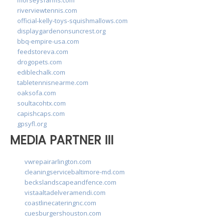
riverviewtennis.com
official-kelly-toys-squishmallows.com
displaygardenonsuncrest.org
bbq-empire-usa.com
feedstoreva.com
drogopets.com
ediblechalk.com
tabletennisnearme.com
oaksofa.com
soultacohtx.com
capishcaps.com
gpsyfl.org
MEDIA PARTNER III
vwrepairarlington.com
cleaningservicebaltimore-md.com
beckslandscapeandfence.com
vistaaltadelveramendi.com
coastlinecateringnc.com
cuesburgershouston.com