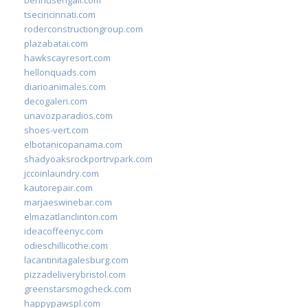
tsecincinnati.com
roderconstructiongroup.com
plazabatai.com
hawkscayresort.com
hellonquads.com
diarioanimales.com
decogaleri.com
unavozparadios.com
shoes-vert.com
elbotanicopanama.com
shadyoaksrockportrvpark.com
jccoinlaundry.com
kautorepair.com
marjaeswinebar.com
elmazatlanclinton.com
ideacoffeenyc.com
odieschillicothe.com
lacantinitagalesburg.com
pizzadeliverybristol.com
greenstarsmogcheck.com
happypawspl.com