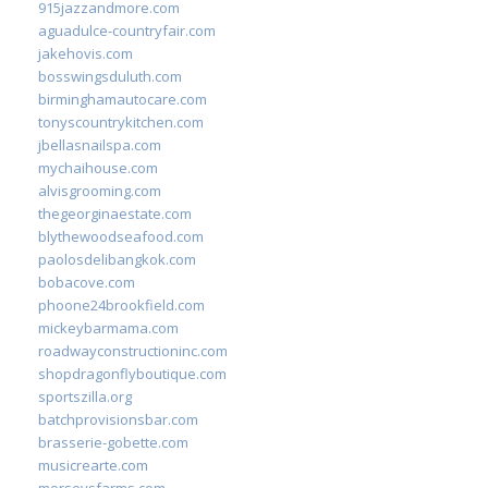
915jazzandmore.com
aguadulce-countryfair.com
jakehovis.com
bosswingsduluth.com
birminghamautocare.com
tonyscountrykitchen.com
jbellasnailspa.com
mychaihouse.com
alvisgrooming.com
thegeorginaestate.com
blythewoodseafood.com
paolosdelibangkok.com
bobacove.com
phoone24brookfield.com
mickeybarmama.com
roadwayconstructioninc.com
shopdragonflyboutique.com
sportszilla.org
batchprovisionsbar.com
brasserie-gobette.com
musicrearte.com
morseysfarms.com