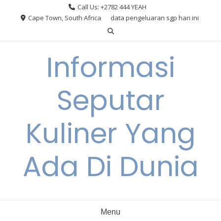
Skip
Call Us: +2782 444 YEAH
to
Cape Town, South Africa
data pengeluaran sgp hari ini
content
Informasi
Seputar
Kuliner Yang
Ada Di Dunia
Menu