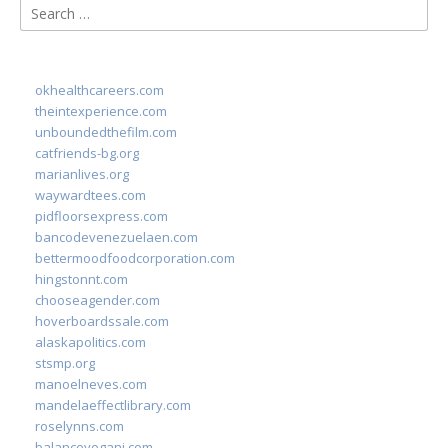
Search
for:
okhealthcareers.com
theintexperience.com
unboundedthefilm.com
catfriends-bg.org
marianlives.org
waywardtees.com
pidfloorsexpress.com
bancodevenezuelaen.com
bettermoodfoodcorporation.com
hingstonnt.com
chooseagender.com
hoverboardssale.com
alaskapolitics.com
stsmp.org
manoelneves.com
mandelaeffectlibrary.com
roselynns.com
balanceyoganj.com