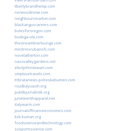
valera-amsterdam.com
libertybrandhemp.com
norwoodinnwi.com
neighboursmarket.com
blackanguscareers.com
bolesfororegon.com
bodega-ole.com
thestreamlinerlounge.com
mestrinorubanofc.com
novelatherton.com
nassvalleygardens.net
electjohnstewart.com
omptourtravels.com
tribratanews-polreskebumen.com
rsudbayuasih.org
publikjurnalistik.org
juneteenthapparel.net
italywarm.com
journaloffinanceeconomics.com
kvk-kumari.org
foodscienceandtechnology.com
scisportsscience.com