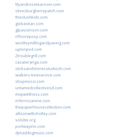
lilyandrosetearoom.com
olivesburgberrypatch.com
theslushkids.com
giobastian.com
glpascensori.com
rifloorepoxy.com
woolleymillingandpaving.com
uptonpvd.com
2troublegrill.com
casateranga.com
sticksandstonesstudiooh.com
walkers-treeservice.com
shopmossi.com
untamedcollectivesd.com
mxpwellness.com
infernocanine.com
thepaperhousecollection.com
allisonwillisholley.com
solslite.org
portwayinn.com
djmaddogmusic.com