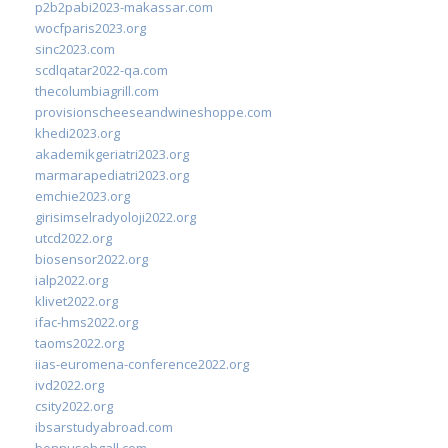
p2b2pabi2023-makassar.com
wocfparis2023.org
sinc2023.com
scdlqatar2022-qa.com
thecolumbiagrill.com
provisionscheeseandwineshoppe.com
khedi2023.org
akademikgeriatri2023.org
marmarapediatri2023.org
emchie2023.org
girisimselradyoloji2022.org
utcd2022.org
biosensor2022.org
ialp2022.org
klivet2022.org
ifac-hms2022.org
taoms2022.org
iias-euromena-conference2022.org
ivd2022.org
csity2022.org
ibsarstudyabroad.com
bennusehgall.com