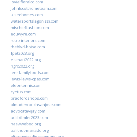
jovialfloralco.com
johnlscotthometeam.com
u-seehomes.com
watersportslagonissi.com
mischieffashion.com
eduwyre.com
retro-interiors.com
theblvd-boise.com
fpet2023.org
e-smart2022.org
ngrc2022.org
leesfamilyfoods.com
lewis-lewis-cpas.com
eleontennis.com
cyetus.com
bradfordshops.com
almadenranchsanjose.com
advocatevijay.com
adlibilimler2023.com
naswwebed.org
balithut-manado.org
alteregotradingcompany.org