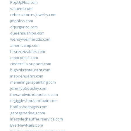
PopUpFlea.com
valueml.com
rebeccatorresjewelry.com
jmpbliss.com
drjorgerico.com
queensushipa.com
wendyweimerdds.com
ameri-camp.com
hrsreceivables.com
empconst1.com
cinderella-support.com
bigpinkrestaurant.com
inspirehuahin.com
memmingerspainting.com
jeremypbeasley.com
thesandwichdepotcos.com
drgiggleshouseofpain.com
hotflashdesigns.com
garagenadeau.com
lifestylechauffeurservice.com
EverNewNails.com