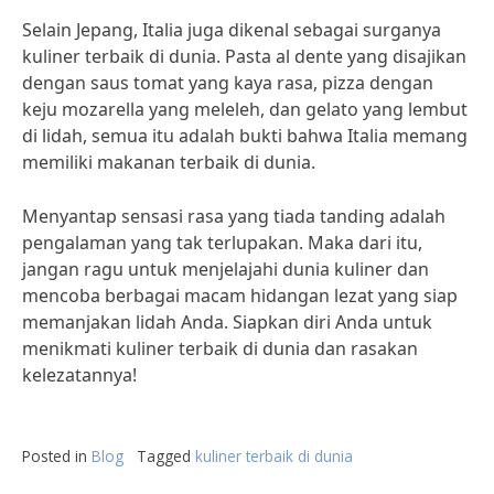
Selain Jepang, Italia juga dikenal sebagai surganya
kuliner terbaik di dunia. Pasta al dente yang disajikan
dengan saus tomat yang kaya rasa, pizza dengan
keju mozarella yang meleleh, dan gelato yang lembut
di lidah, semua itu adalah bukti bahwa Italia memang
memiliki makanan terbaik di dunia.
Menyantap sensasi rasa yang tiada tanding adalah
pengalaman yang tak terlupakan. Maka dari itu,
jangan ragu untuk menjelajahi dunia kuliner dan
mencoba berbagai macam hidangan lezat yang siap
memanjakan lidah Anda. Siapkan diri Anda untuk
menikmati kuliner terbaik di dunia dan rasakan
kelezatannya!
Posted in
Blog
Tagged
kuliner terbaik di dunia