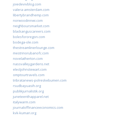
joiedevivblog.com
valera-amsterdam.com
libertybrandhemp.com
norwoodinnwi.com
neighboursmarket.com
blackanguscareers.com
bolesfororegon.com
bodega-ole.com
thestreamlinerlounge.com
mestrinorubanofc.com
novelatherton.com
nassvalleygardens.net
electjohnstewart.com
omptourtravels.com
tribratanews-polreskebumen.com
rsudbayuasih.org
publikjurnalistik.org
juneteenthapparel.net
italywarm.com
journaloffinanceeconomics.com
kvk-kumari.org