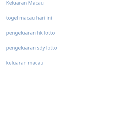
Keluaran Macau
togel macau hari ini
pengeluaran hk lotto
pengeluaran sdy lotto
keluaran macau