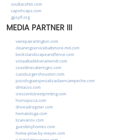
soultacohtx.com
capishcaps.com
gpsyfl.org
MEDIA PARTNER III
vwrepairarlington.com
cleaningservicebaltimore-md.com
beckslandscapeandfence.com
vistaaltadelveramendi.com
coastlinecateringnc.com
cuesburgershouston.com
psicologiaespecializadaencampeche.com
dmtacos.com
crescentstreetprinting.com
hornopizza.com
driveadragster.com
hematologa.com
lizaivanov.com
guesttinyhomes.com
home-plow-by-meyer.com
palatelatincuisine.com