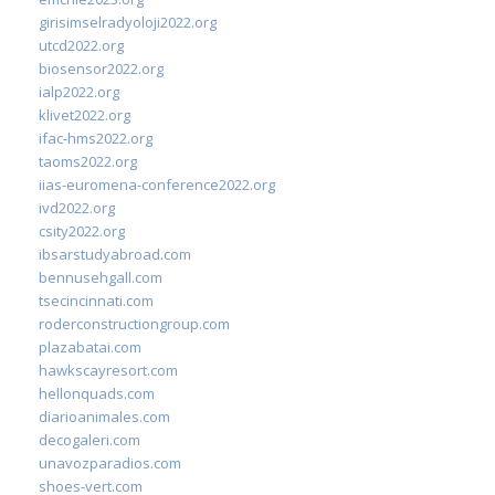
girisimselradyoloji2022.org
utcd2022.org
biosensor2022.org
ialp2022.org
klivet2022.org
ifac-hms2022.org
taoms2022.org
iias-euromena-conference2022.org
ivd2022.org
csity2022.org
ibsarstudyabroad.com
bennusehgall.com
tsecincinnati.com
roderconstructiongroup.com
plazabatai.com
hawkscayresort.com
hellonquads.com
diarioanimales.com
decogaleri.com
unavozparadios.com
shoes-vert.com