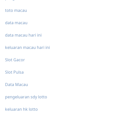
toto macau
data macau
data macau hari ini
keluaran macau hari ini
Slot Gacor
Slot Pulsa
Data Macau
pengeluaran sdy lotto
keluaran hk lotto