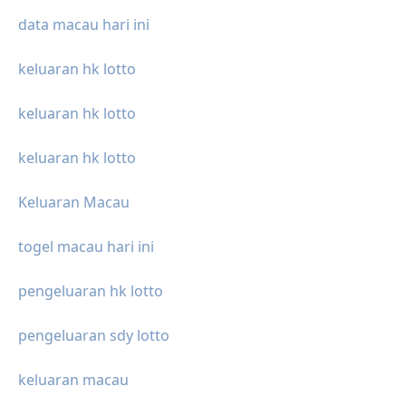
data macau hari ini
keluaran hk lotto
keluaran hk lotto
keluaran hk lotto
Keluaran Macau
togel macau hari ini
pengeluaran hk lotto
pengeluaran sdy lotto
keluaran macau