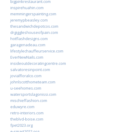
bigpinkrestaurant.com
inspirehuahin.com
memmingerspainting.com
jeremypbeasley.com
thesandwichdepotcos.com
drgiggleshouseofpain.com
hotflashdesigns.com
garagenadeau.com
lifestylechauffeurservice.com
EverNewNails.com
insideoutdecoratingcentre.com
salvatoresinpoint.com
jovialfloralco.com
johnlscotthometeam.com
u-seehomes.com
watersportslagonissi.com
mischieffashion.com
eduwyre.com
retro-interiors.com
theblvd-boise.com
fpet2023.org
e-smart2022.org