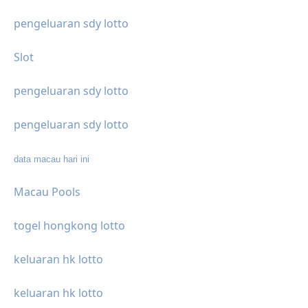
pengeluaran sdy lotto
Slot
pengeluaran sdy lotto
pengeluaran sdy lotto
data macau hari ini
Macau Pools
togel hongkong lotto
keluaran hk lotto
keluaran hk lotto