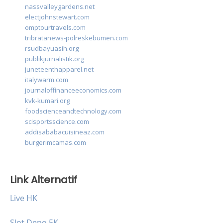
nassvalleygardens.net
electjohnstewart.com
omptourtravels.com
tribratanews-polreskebumen.com
rsudbayuasih.org
publikjurnalistik.org
juneteenthapparel.net
italywarm.com
journaloffinanceeconomics.com
kvk-kumari.org
foodscienceandtechnology.com
scisportsscience.com
addisababacuisineaz.com
burgerimcamas.com
Link Alternatif
Live HK
Slot Depo 5K