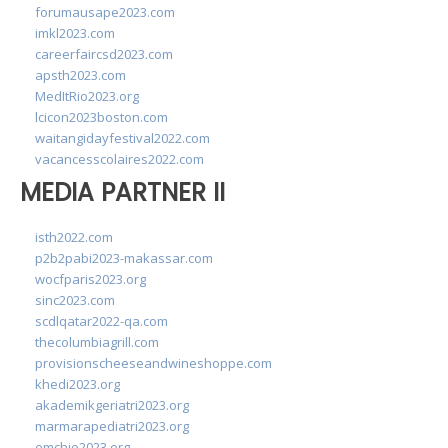
forumausape2023.com
imkl2023.com
careerfaircsd2023.com
apsth2023.com
MedItRio2023.org
lcicon2023boston.com
waitangidayfestival2022.com
vacancesscolaires2022.com
MEDIA PARTNER II
isth2022.com
p2b2pabi2023-makassar.com
wocfparis2023.org
sinc2023.com
scdlqatar2022-qa.com
thecolumbiagrill.com
provisionscheeseandwineshoppe.com
khedi2023.org
akademikgeriatri2023.org
marmarapediatri2023.org
emchie2023.org