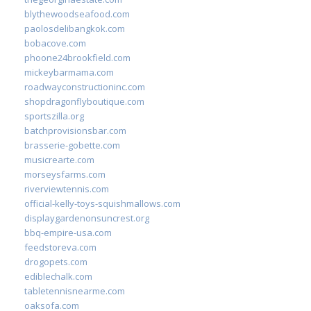
blythewoodseafood.com
paolosdelibangkok.com
bobacove.com
phoone24brookfield.com
mickeybarmama.com
roadwayconstructioninc.com
shopdragonflyboutique.com
sportszilla.org
batchprovisionsbar.com
brasserie-gobette.com
musicrearte.com
morseysfarms.com
riverviewtennis.com
official-kelly-toys-squishmallows.com
displaygardenonsuncrest.org
bbq-empire-usa.com
feedstoreva.com
drogopets.com
ediblechalk.com
tabletennisnearme.com
oaksofa.com