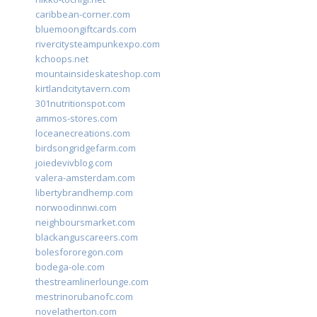
caribbean-corner.com
bluemoongiftcards.com
rivercitysteampunkexpo.com
kchoops.net
mountainsideskateshop.com
kirtlandcitytavern.com
301nutritionspot.com
ammos-stores.com
loceanecreations.com
birdsongridgefarm.com
joiedevivblog.com
valera-amsterdam.com
libertybrandhemp.com
norwoodinnwi.com
neighboursmarket.com
blackanguscareers.com
bolesfororegon.com
bodega-ole.com
thestreamlinerlounge.com
mestrinorubanofc.com
novelatherton.com