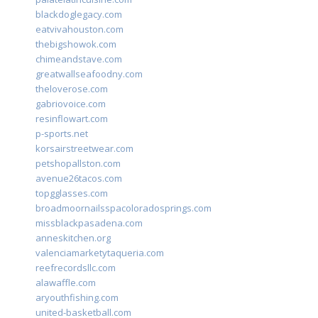
blackdoglegacy.com
eatvivahouston.com
thebigshowok.com
chimeandstave.com
greatwallseafoodny.com
theloverose.com
gabriovoice.com
resinflowart.com
p-sports.net
korsairstreetwear.com
petshopallston.com
avenue26tacos.com
topgglasses.com
broadmoornailsspacoloradosprings.com
missblackpasadena.com
anneskitchen.org
valenciamarketytaqueria.com
reefrecordsllc.com
alawaffle.com
aryouthfishing.com
united-basketball.com