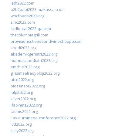
isth2022.com
p2b2pabi2023-makassar.com
wocfparis2023.org
sinc2023.com
scdlqatar2022-qa.com
thecolumbiagrill.com
provisionscheeseandwineshoppe.com
khedi2023.org
akademikgeriatri2023.org
marmarapediatri2023.org
emchie2023.org
girisimselradyoloji2022.org
utcd2022.org
biosensor2022.org
ialp2022.org
klivet2022.org
ifac-hms2022.org
taoms2022.org
iias-euromena-conference2022.org
ivd2022.org
csity2022.org