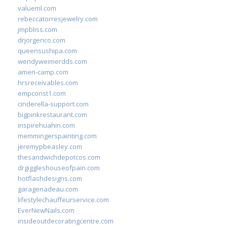
valueml.com
rebeccatorresjewelry.com
jmpbliss.com
drjorgerico.com
queensushipa.com
wendyweimerdds.com
ameri-camp.com
hrsreceivables.com
empconst1.com
cinderella-support.com
bigpinkrestaurant.com
inspirehuahin.com
memmingerspainting.com
jeremypbeasley.com
thesandwichdepotcos.com
drgiggleshouseofpain.com
hotflashdesigns.com
garagenadeau.com
lifestylechauffeurservice.com
EverNewNails.com
insideoutdecoratingcentre.com