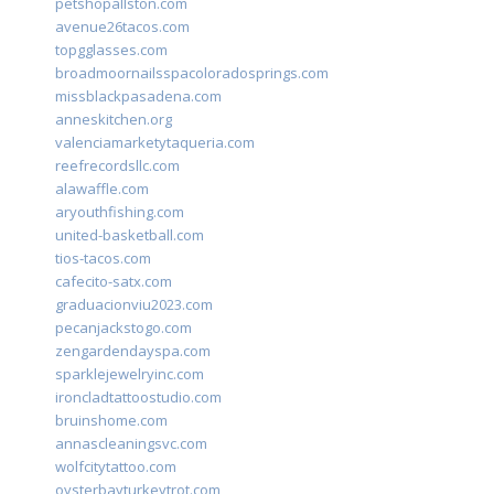
petshopallston.com
avenue26tacos.com
topgglasses.com
broadmoornailsspacoloradosprings.com
missblackpasadena.com
anneskitchen.org
valenciamarketytaqueria.com
reefrecordsllc.com
alawaffle.com
aryouthfishing.com
united-basketball.com
tios-tacos.com
cafecito-satx.com
graduacionviu2023.com
pecanjackstogo.com
zengardendayspa.com
sparklejewelryinc.com
ironcladtattoostudio.com
bruinshome.com
annascleaningsvc.com
wolfcitytattoo.com
oysterbayturkeytrot.com