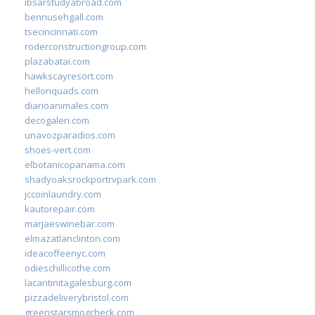
ibsarstudyabroad.com
bennusehgall.com
tsecincinnati.com
roderconstructiongroup.com
plazabatai.com
hawkscayresort.com
hellonquads.com
diarioanimales.com
decogaleri.com
unavozparadios.com
shoes-vert.com
elbotanicopanama.com
shadyoaksrockportrvpark.com
jccoinlaundry.com
kautorepair.com
marjaeswinebar.com
elmazatlanclinton.com
ideacoffeenyc.com
odieschillicothe.com
lacantinitagalesburg.com
pizzadeliverybristol.com
greenstarsmogcheck.com