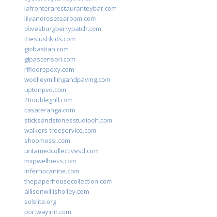
lafronterarestauranteybar.com
lilyandrosetearoom.com
olivesburgberrypatch.com
theslushkids.com
giobastian.com
glpascensori.com
rifloorepoxy.com
woolleymillingandpaving.com
uptonpvd.com
2troublegrill.com
casateranga.com
sticksandstonesstudiooh.com
walkers-treeservice.com
shopmossi.com
untamedcollectivesd.com
mxpwellness.com
infernocanine.com
thepaperhousecollection.com
allisonwillisholley.com
solslite.org
portwayinn.com