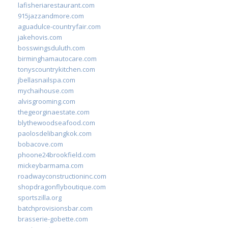
lafisheriarestaurant.com
915jazzandmore.com
aguadulce-countryfair.com
jakehovis.com
bosswingsduluth.com
birminghamautocare.com
tonyscountrykitchen.com
jbellasnailspa.com
mychaihouse.com
alvisgrooming.com
thegeorginaestate.com
blythewoodseafood.com
paolosdelibangkok.com
bobacove.com
phoone24brookfield.com
mickeybarmama.com
roadwayconstructioninc.com
shopdragonflyboutique.com
sportszilla.org
batchprovisionsbar.com
brasserie-gobette.com