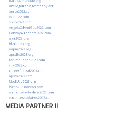
balithut-manado.org
alteregotradingcompany.org
aprce2022.com
ibie2022.com
sbcc-2022.com
AngolaOilAndGas2022.com
Convoy4Freedom2022.com
grur2023.org
hkhk2023.org
napm2023.org
apsdfd2023.org
forumausape2023.com
imkl2023.com
careerfaircsd2023.com
apsth2023.com
MedItRio2023.org
lcicon2023boston.com
waitangidayfestival2022.com
vacancesscolaires2022.com
MEDIA PARTNER II