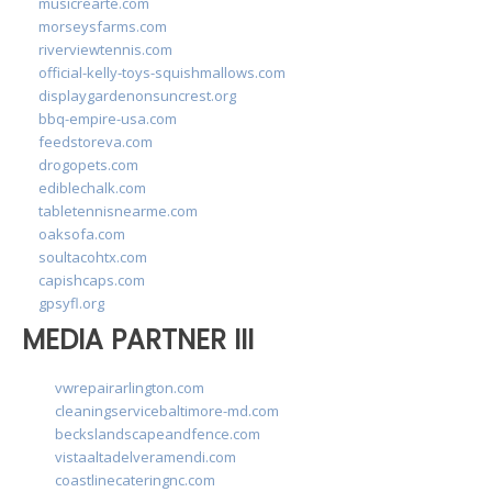
musicrearte.com
morseysfarms.com
riverviewtennis.com
official-kelly-toys-squishmallows.com
displaygardenonsuncrest.org
bbq-empire-usa.com
feedstoreva.com
drogopets.com
ediblechalk.com
tabletennisnearme.com
oaksofa.com
soultacohtx.com
capishcaps.com
gpsyfl.org
MEDIA PARTNER III
vwrepairarlington.com
cleaningservicebaltimore-md.com
beckslandscapeandfence.com
vistaaltadelveramendi.com
coastlinecateringnc.com