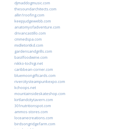
djmaddogmusic.com
thesoundarchitects.com
allin1roofing.com
keepjudgewebb.com
anatomyofadventure.com
drivancastillo.com
cmmedspa.com
midletontkd.com
gardensandgrills.com
basilfoodwine.com
nikko-tochigi.net
caribbean-corner.com
bluemoongiftcards.com
rivercitysteampunkexpo.com
kchoops.net
mountainsideskateshop.com
kirtlandcitytavern.com
301nutritionspot.com
ammos-stores.com
loceanecreations.com
birdsongridgefarm.com