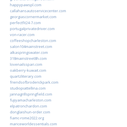
happypawspl.com
callahansautoservicecenter.com
georgiascornermarket.com
perfectfit24-7.com
portugalprivatedriver.com
von-racer.com
coffeeshopcharleston.com
salon104mainstreet.com
alkaspringswater.com
318mainstreet8h.com
lovenailsspari.com
oakberry-kuwait.com
quartzliterary.com
friendsofbroderickpark.com
studiopiattellina.com
jannagrillspringfield.com
fujiyamacharleston.com
elpatronchardon.com
donglaishun-order.com
fiamc-rome2022.org
mariceworldessentials.com