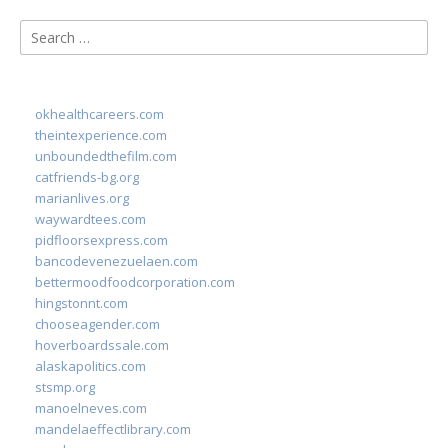
Search
for:
okhealthcareers.com
theintexperience.com
unboundedthefilm.com
catfriends-bg.org
marianlives.org
waywardtees.com
pidfloorsexpress.com
bancodevenezuelaen.com
bettermoodfoodcorporation.com
hingstonnt.com
chooseagender.com
hoverboardssale.com
alaskapolitics.com
stsmp.org
manoelneves.com
mandelaeffectlibrary.com