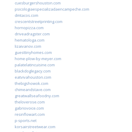
cuesburgershouston.com
psicologiaespecializadaencampeche.com
dmtacos.com
crescentstreetprinting.com
hornopizza.com
driveadragster.com
hematologa.com
lizaivanov.com
guesttinyhomes.com
home-plow-by-meyer.com
palatelatincuisine.com
blackdoglegacy.com
eatvivahouston.com
thebigshowok.com
chimeandstave.com
greatwallseafoodny.com
theloverose.com
gabriovoice.com
resinflowart.com
p-sports.net
korsairstreetwear.com