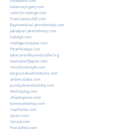
roselynns.com
balanceyoganj.com
salesforceblogs.com
TrainGames365.com
BaytownEvaCationRentals.com
JabalpurCakeDelivery.com
halobjd.com
intelligenceqatar.com
PikaPikaApp.com
takecareofbusinessdfw.org
HamadaOfJapan.com
VersifyLifestyle.com
kingscreekadventures.com
antaeuslabs.com
purelycleanchemdry.com
WishOping.com
shoplegacee.com
bonvivantshop.com
CupPlante.com
mpzin.com
stcreal.com
PopUpFlea.com