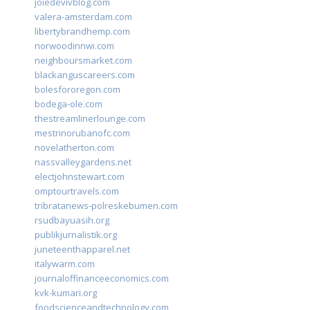
joiedevivblog.com
valera-amsterdam.com
libertybrandhemp.com
norwoodinnwi.com
neighboursmarket.com
blackanguscareers.com
bolesfororegon.com
bodega-ole.com
thestreamlinerlounge.com
mestrinorubanofc.com
novelatherton.com
nassvalleygardens.net
electjohnstewart.com
omptourtravels.com
tribratanews-polreskebumen.com
rsudbayuasih.org
publikjurnalistik.org
juneteenthapparel.net
italywarm.com
journaloffinanceeconomics.com
kvk-kumari.org
foodscienceandtechnology.com