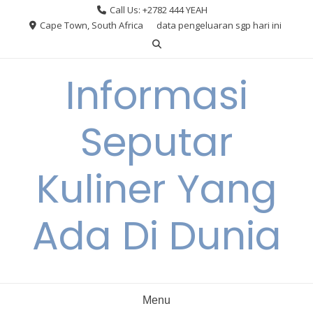
Skip
Call Us: +2782 444 YEAH
to
Cape Town, South Africa
data pengeluaran sgp hari ini
content
Informasi
Seputar
Kuliner Yang
Ada Di Dunia
Menu