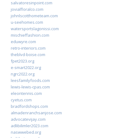
salvatoresinpoint.com
jovialfloralco.com
johnlscotthometeam.com
u-seehomes.com
watersportslagonissi.com
mischieffashion.com
eduwyre.com
retro-interiors.com
theblvd-boise.com
fpet2023.org
e-smart2022.org
ngrc2022.org
leesfamilyfoods.com
lewis-lewis-cpas.com
eleontennis.com
cyetus.com
bradfordshops.com
almadenranchsanjose.com
advocatevijay.com
adlibilimler2023.com
naswwebed.org