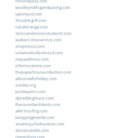
rifloorepoxy.com
woolleymillingandpaving.com
uptonpvd.com
2troublegrill.com
casateranga.com
sticksandstonesstudiooh.com
walkers-treeservice.com
shopmossi.com
untamedcollectivesd.com
mxpwellness.com
infernocanine.com
thepaperhousecollection.com
allisonwillisholley.com
solslite.org
portwayinn.com
djmaddogmusic.com
thesoundarchitects.com
allin1roofing.com
keepjudgewebb.com
anatomyofadventure.com
drivancastillo.com
cmmedspa.com