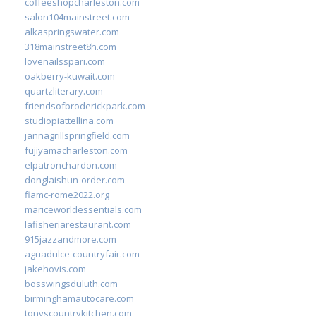
coffeeshopcharleston.com
salon104mainstreet.com
alkaspringswater.com
318mainstreet8h.com
lovenailsspari.com
oakberry-kuwait.com
quartzliterary.com
friendsofbroderickpark.com
studiopiattellina.com
jannagrillspringfield.com
fujiyamacharleston.com
elpatronchardon.com
donglaishun-order.com
fiamc-rome2022.org
mariceworldessentials.com
lafisheriarestaurant.com
915jazzandmore.com
aguadulce-countryfair.com
jakehovis.com
bosswingsduluth.com
birminghamautocare.com
tonyscountrykitchen.com