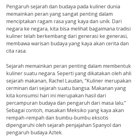
Pengaruh sejarah dan budaya pada kuliner dunia
memainkan peran yang sangat penting dalam
menciptakan ragam rasa yang kaya dan unik. Dari
negara ke negara, kita bisa melihat bagaimana tradisi
kuliner telah berkembang dari generasi ke generasi,
membawa warisan budaya yang kaya akan cerita dan
cita rasa.
Sejarah memainkan peran penting dalam membentuk
kuliner suatu negara. Seperti yang dikatakan oleh ahli
sejarah makanan, Rachel Laudan, “Kuliner merupakan
cerminan dari sejarah suatu bangsa. Makanan yang
kita konsumsi hari ini merupakan hasil dari
percampuran budaya dan pengaruh dari masa lalu.”
Sebagai contoh, masakan Meksiko yang kaya akan
rempah-rempah dan bumbu-bumbu eksotis
dipengaruhi oleh sejarah penjajahan Spanyol dan
pengaruh budaya Aztek.