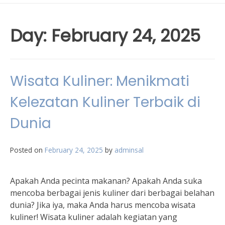
Day:
February 24, 2025
Wisata Kuliner: Menikmati
Kelezatan Kuliner Terbaik di
Dunia
Posted on
February 24, 2025
by
adminsal
Apakah Anda pecinta makanan? Apakah Anda suka
mencoba berbagai jenis kuliner dari berbagai belahan
dunia? Jika iya, maka Anda harus mencoba wisata
kuliner! Wisata kuliner adalah kegiatan yang