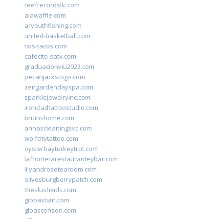
reefrecordsllc.com
alawaffle.com
aryouthfishing.com
united-basketball.com
tios-tacos.com
cafecito-satx.com
graduacionviu2023.com
pecanjackstogo.com
zengardendayspa.com
sparklejewelryinc.com
ironcladtattoostudio.com
bruinshome.com
annascleaningsvc.com
wolfcitytattoo.com
oysterbayturkeytrot.com
lafronterarestauranteybar.com
lilyandrosetearoom.com
olivesburgberrypatch.com
theslushkids.com
giobastian.com
glpascensori.com