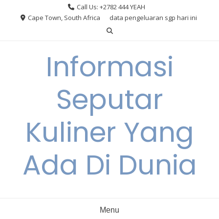
Skip
Call Us: +2782 444 YEAH
to
Cape Town, South Africa
data pengeluaran sgp hari ini
content
Informasi
Seputar
Kuliner Yang
Ada Di Dunia
Menu