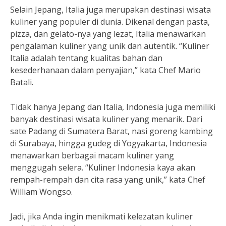
Selain Jepang, Italia juga merupakan destinasi wisata
kuliner yang populer di dunia. Dikenal dengan pasta,
pizza, dan gelato-nya yang lezat, Italia menawarkan
pengalaman kuliner yang unik dan autentik. “Kuliner
Italia adalah tentang kualitas bahan dan
kesederhanaan dalam penyajian,” kata Chef Mario
Batali.
Tidak hanya Jepang dan Italia, Indonesia juga memiliki
banyak destinasi wisata kuliner yang menarik. Dari
sate Padang di Sumatera Barat, nasi goreng kambing
di Surabaya, hingga gudeg di Yogyakarta, Indonesia
menawarkan berbagai macam kuliner yang
menggugah selera. “Kuliner Indonesia kaya akan
rempah-rempah dan cita rasa yang unik,” kata Chef
William Wongso.
Jadi, jika Anda ingin menikmati kelezatan kuliner