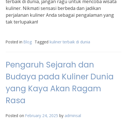
terbaik di dunia, jangan ragu untuk mencoba wisata
kuliner. Nikmati sensasi berbeda dan jadikan
perjalanan kuliner Anda sebagai pengalaman yang
tak terlupakan!
Posted in
Blog
Tagged
kuliner terbaik di dunia
Pengaruh Sejarah dan
Budaya pada Kuliner Dunia
yang Kaya Akan Ragam
Rasa
Posted on
February 24, 2025
by
adminsal