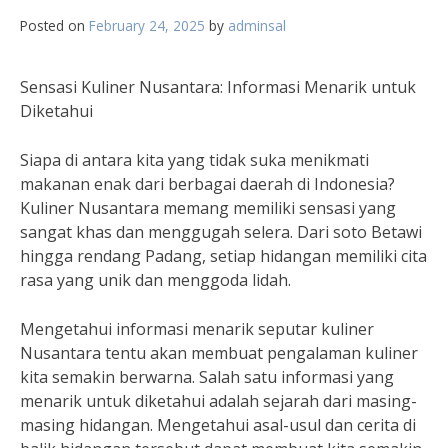
Posted on
February 24, 2025
by
adminsal
Sensasi Kuliner Nusantara: Informasi Menarik untuk
Diketahui
Siapa di antara kita yang tidak suka menikmati
makanan enak dari berbagai daerah di Indonesia?
Kuliner Nusantara memang memiliki sensasi yang
sangat khas dan menggugah selera. Dari soto Betawi
hingga rendang Padang, setiap hidangan memiliki cita
rasa yang unik dan menggoda lidah.
Mengetahui informasi menarik seputar kuliner
Nusantara tentu akan membuat pengalaman kuliner
kita semakin berwarna. Salah satu informasi yang
menarik untuk diketahui adalah sejarah dari masing-
masing hidangan. Mengetahui asal-usul dan cerita di