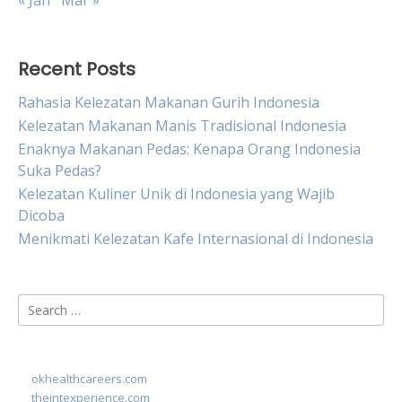
« Jan
Mar »
Recent Posts
Rahasia Kelezatan Makanan Gurih Indonesia
Kelezatan Makanan Manis Tradisional Indonesia
Enaknya Makanan Pedas: Kenapa Orang Indonesia
Suka Pedas?
Kelezatan Kuliner Unik di Indonesia yang Wajib
Dicoba
Menikmati Kelezatan Kafe Internasional di Indonesia
Search
for:
okhealthcareers.com
theintexperience.com