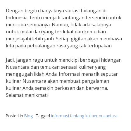
Dengan begitu banyaknya variasi hidangan di
Indonesia, tentu menjadi tantangan tersendiri untuk
mencoba semuanya. Namun, tidak ada salahnya
untuk mulai dari yang terdekat dan kemudian
menjelajahi lebih jauh. Setiap gigitan akan membawa
kita pada petualangan rasa yang tak terlupakan.
Jadi, jangan ragu untuk mencicipi berbagai hidangan
Nusantara dan temukan sensasi kuliner yang
menggugah lidah Anda. Informasi menarik seputar
kuliner Nusantara akan membuat pengalaman
kuliner Anda semakin berkesan dan berwarna.
Selamat menikmati!
Posted in
Blog
Tagged
informasi tentang kuliner nusantara