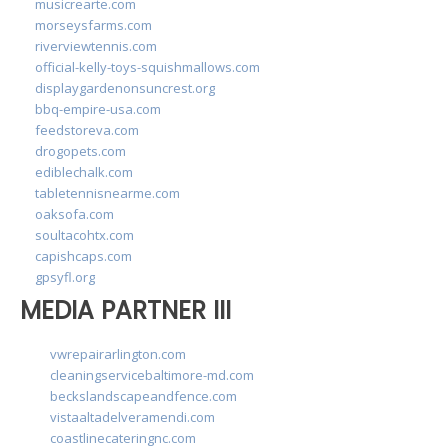
musicrearte.com
morseysfarms.com
riverviewtennis.com
official-kelly-toys-squishmallows.com
displaygardenonsuncrest.org
bbq-empire-usa.com
feedstoreva.com
drogopets.com
ediblechalk.com
tabletennisnearme.com
oaksofa.com
soultacohtx.com
capishcaps.com
gpsyfl.org
MEDIA PARTNER III
vwrepairarlington.com
cleaningservicebaltimore-md.com
beckslandscapeandfence.com
vistaaltadelveramendi.com
coastlinecateringnc.com