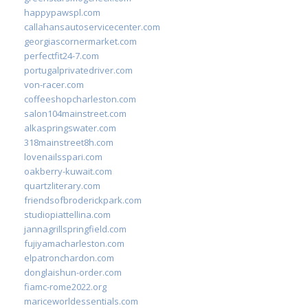
happypawspl.com
callahansautoservicecenter.com
georgiascornermarket.com
perfectfit24-7.com
portugalprivatedriver.com
von-racer.com
coffeeshopcharleston.com
salon104mainstreet.com
alkaspringswater.com
318mainstreet8h.com
lovenailsspari.com
oakberry-kuwait.com
quartzliterary.com
friendsofbroderickpark.com
studiopiattellina.com
jannagrillspringfield.com
fujiyamacharleston.com
elpatronchardon.com
donglaishun-order.com
fiamc-rome2022.org
mariceworldessentials.com