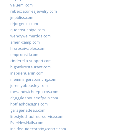
valueml.com
rebeccatorresjewelry.com
jmpbliss.com
drjorgerico.com
queensushipa.com
wendyweimerdds.com
ameri-camp.com
hrsreceivables.com
empconst1.com
cinderella-support.com
bigpinkrestaurant.com
inspirehuahin.com
memmingerspainting.com
jeremypbeasley.com
thesandwichdepotcos.com
drgiggleshouseofpain.com
hotflashdesigns.com
garagenadeau.com
lifestylechauffeurservice.com
EverNewNails.com
insideoutdecoratingcentre.com