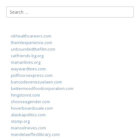
Search
for:
okhealthcareers.com
theintexperience.com
unboundedthefilm.com
catfriends-bg.org
marianlives.org
waywardtees.com
pidfloorsexpress.com
bancodevenezuelaen.com
bettermoodfoodcorporation.com
hingstonnt.com
chooseagender.com
hoverboardssale.com
alaskapolitics.com
stsmp.org
manoelneves.com
mandelaeffectlibrary.com