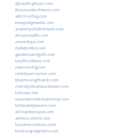
djmaddogmusic.com
thesoundarchitects.com
allin1roofing.com
keepjudgewebb.com
anatomyofadventure.com
drivancastillo.com
cmmedspa.com
midletontkd.com
gardensandgrills.com
basilfoodwine.com
nikko-tochigi.net
caribbean-corner.com
bluemoongiftcards.com
rivercitysteampunkexpo.com
kchoops.net
mountainsideskateshop.com
kirtlandcitytavern.com
301nutritionspot.com
ammos-stores.com
loceanecreations.com
birdsongridgefarm.com