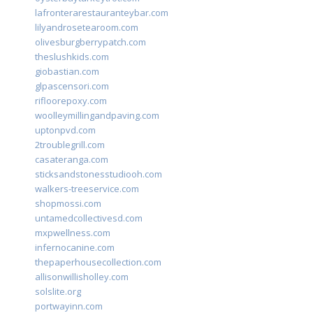
lafronterarestauranteybar.com
lilyandrosetearoom.com
olivesburgberrypatch.com
theslushkids.com
giobastian.com
glpascensori.com
rifloorepoxy.com
woolleymillingandpaving.com
uptonpvd.com
2troublegrill.com
casateranga.com
sticksandstonesstudiooh.com
walkers-treeservice.com
shopmossi.com
untamedcollectivesd.com
mxpwellness.com
infernocanine.com
thepaperhousecollection.com
allisonwillisholley.com
solslite.org
portwayinn.com