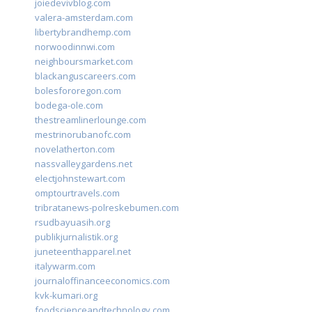
joiedevivblog.com
valera-amsterdam.com
libertybrandhemp.com
norwoodinnwi.com
neighboursmarket.com
blackanguscareers.com
bolesfororegon.com
bodega-ole.com
thestreamlinerlounge.com
mestrinorubanofc.com
novelatherton.com
nassvalleygardens.net
electjohnstewart.com
omptourtravels.com
tribratanews-polreskebumen.com
rsudbayuasih.org
publikjurnalistik.org
juneteenthapparel.net
italywarm.com
journaloffinanceeconomics.com
kvk-kumari.org
foodscienceandtechnology.com