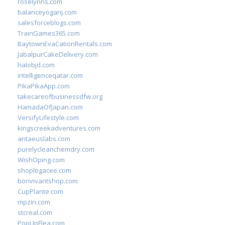
roselynns.com
balanceyoganj.com
salesforceblogs.com
TrainGames365.com
BaytownEvaCationRentals.com
JabalpurCakeDelivery.com
halobjd.com
intelligenceqatar.com
PikaPikaApp.com
takecareofbusinessdfw.org
HamadaOfJapan.com
VersifyLifestyle.com
kingscreekadventures.com
antaeuslabs.com
purelycleanchemdry.com
WishOping.com
shoplegacee.com
bonvivantshop.com
CupPlante.com
mpzin.com
stcreal.com
PopUpFlea.com