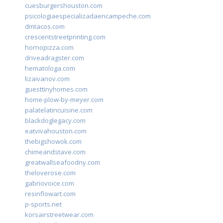
cuesburgershouston.com
psicologiaespecializadaencampeche.com
dmtacos.com
crescentstreetprinting.com
hornopizza.com
driveadragster.com
hematologa.com
lizaivanov.com
guesttinyhomes.com
home-plow-by-meyer.com
palatelatincuisine.com
blackdoglegacy.com
eatvivahouston.com
thebigshowok.com
chimeandstave.com
greatwallseafoodny.com
theloverose.com
gabriovoice.com
resinflowart.com
p-sports.net
korsairstreetwear.com