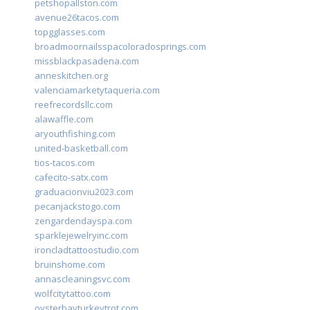
petshopallston.com
avenue26tacos.com
topgglasses.com
broadmoornailsspacoloradosprings.com
missblackpasadena.com
anneskitchen.org
valenciamarketytaqueria.com
reefrecordsllc.com
alawaffle.com
aryouthfishing.com
united-basketball.com
tios-tacos.com
cafecito-satx.com
graduacionviu2023.com
pecanjackstogo.com
zengardendayspa.com
sparklejewelryinc.com
ironcladtattoostudio.com
bruinshome.com
annascleaningsvc.com
wolfcitytattoo.com
oysterbayturkeytrot.com