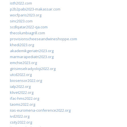
isth2022.com
p2b2pabi2023-makassar.com
wocfparis2023.org
sinc2023.com
scdlqatar2022-qa.com
thecolumbiagrill.com
provisionscheeseandwineshoppe.com
khedi2023.org
akademikgeriatri2023.org
marmarapediatri2023.org
emchie2023.org
girisimselradyoloji2022.org
utcd2022.org
biosensor2022.org
ialp2022.org
klivet2022.org
ifac-hms2022.org
taoms2022.org
iias-euromena-conference2022.org
ivd2022.org
csity2022.org