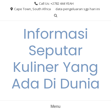
Skip
Call Us: +2782 444 YEAH
to
Cape Town, South Africa
data pengeluaran sgp hari ini
content
Informasi
Seputar
Kuliner Yang
Ada Di Dunia
Menu