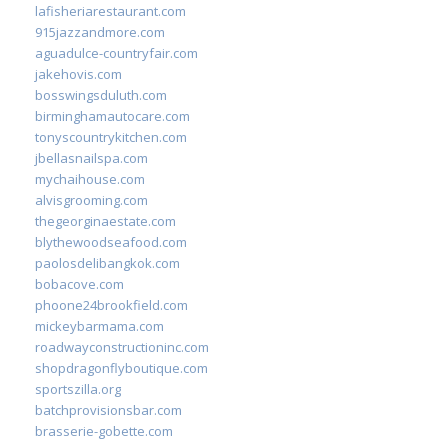
lafisheriarestaurant.com
915jazzandmore.com
aguadulce-countryfair.com
jakehovis.com
bosswingsduluth.com
birminghamautocare.com
tonyscountrykitchen.com
jbellasnailspa.com
mychaihouse.com
alvisgrooming.com
thegeorginaestate.com
blythewoodseafood.com
paolosdelibangkok.com
bobacove.com
phoone24brookfield.com
mickeybarmama.com
roadwayconstructioninc.com
shopdragonflyboutique.com
sportszilla.org
batchprovisionsbar.com
brasserie-gobette.com