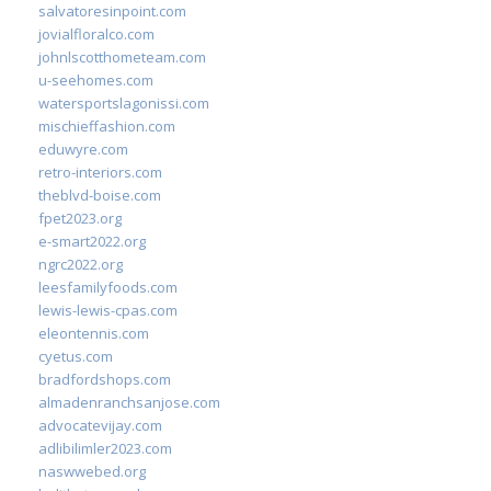
salvatoresinpoint.com
jovialfloralco.com
johnlscotthometeam.com
u-seehomes.com
watersportslagonissi.com
mischieffashion.com
eduwyre.com
retro-interiors.com
theblvd-boise.com
fpet2023.org
e-smart2022.org
ngrc2022.org
leesfamilyfoods.com
lewis-lewis-cpas.com
eleontennis.com
cyetus.com
bradfordshops.com
almadenranchsanjose.com
advocatevijay.com
adlibilimler2023.com
naswwebed.org