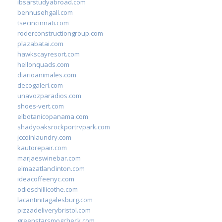
ibsarstudyabroad.com
bennusehgall.com
tsecincinnati.com
roderconstructiongroup.com
plazabatai.com
hawkscayresort.com
hellonquads.com
diarioanimales.com
decogaleri.com
unavozparadios.com
shoes-vert.com
elbotanicopanama.com
shadyoaksrockportrvpark.com
jccoinlaundry.com
kautorepair.com
marjaeswinebar.com
elmazatlanclinton.com
ideacoffeenyc.com
odieschillicothe.com
lacantinitagalesburg.com
pizzadeliverybristol.com
greenstarsmogcheck.com