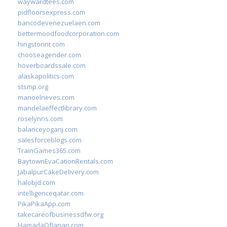
waywardtees.com
pidfloorsexpress.com
bancodevenezuelaen.com
bettermoodfoodcorporation.com
hingstonnt.com
chooseagender.com
hoverboardssale.com
alaskapolitics.com
stsmp.org
manoelneves.com
mandelaeffectlibrary.com
roselynns.com
balanceyoganj.com
salesforceblogs.com
TrainGames365.com
BaytownEvaCationRentals.com
JabalpurCakeDelivery.com
halobjd.com
intelligenceqatar.com
PikaPikaApp.com
takecareofbusinessdfw.org
HamadaOfJapan.com