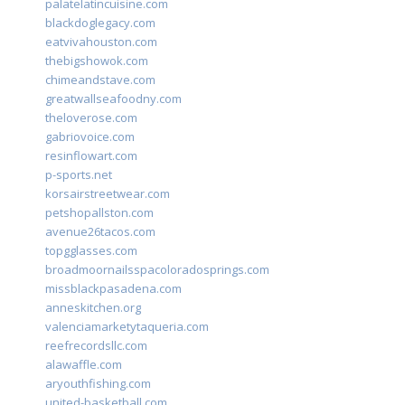
palatelatincuisine.com
blackdoglegacy.com
eatvivahouston.com
thebigshowok.com
chimeandstave.com
greatwallseafoodny.com
theloverose.com
gabriovoice.com
resinflowart.com
p-sports.net
korsairstreetwear.com
petshopallston.com
avenue26tacos.com
topgglasses.com
broadmoornailsspacoloradosprings.com
missblackpasadena.com
anneskitchen.org
valenciamarketytaqueria.com
reefrecordsllc.com
alawaffle.com
aryouthfishing.com
united-basketball.com