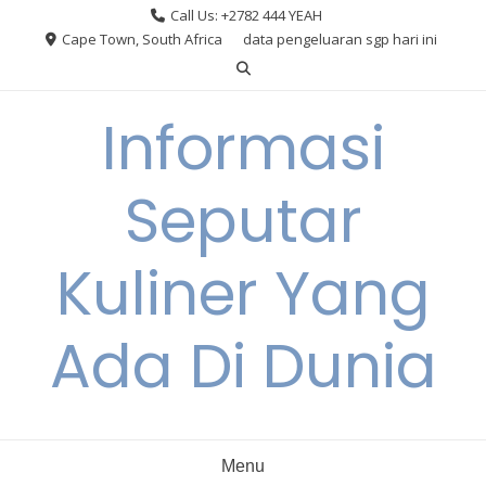
Skip
Call Us: +2782 444 YEAH
to
Cape Town, South Africa
data pengeluaran sgp hari ini
content
Informasi
Seputar
Kuliner Yang
Ada Di Dunia
Menu