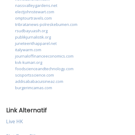
nassvalleygardens.net
electjohnstewart.com
omptourtravels.com
tribratanews-polreskebumen.com
rsudbayuasih.org
publikjurnalistik.org
juneteenthapparel.net
italywarm.com
journaloffinanceeconomics.com
kvk-kumari.org
foodscienceandtechnology.com
scisportsscience.com
addisababacuisineaz.com
burgerimcamas.com
Link Alternatif
Live HK