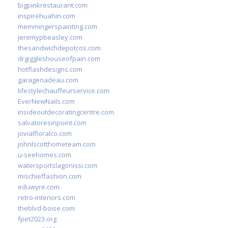
bigpinkrestaurant.com
inspirehuahin.com
memmingerspainting.com
jeremypbeasley.com
thesandwichdepotcos.com
drgiggleshouseofpain.com
hotflashdesigns.com
garagenadeau.com
lifestylechauffeurservice.com
EverNewNails.com
insideoutdecoratingcentre.com
salvatoresinpoint.com
jovialfloralco.com
johnlscotthometeam.com
u-seehomes.com
watersportslagonissi.com
mischieffashion.com
eduwyre.com
retro-interiors.com
theblvd-boise.com
fpet2023.org