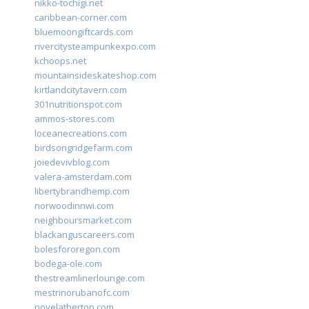
nikko-tochigi.net
caribbean-corner.com
bluemoongiftcards.com
rivercitysteampunkexpo.com
kchoops.net
mountainsideskateshop.com
kirtlandcitytavern.com
301nutritionspot.com
ammos-stores.com
loceanecreations.com
birdsongridgefarm.com
joiedevivblog.com
valera-amsterdam.com
libertybrandhemp.com
norwoodinnwi.com
neighboursmarket.com
blackanguscareers.com
bolesfororegon.com
bodega-ole.com
thestreamlinerlounge.com
mestrinorubanofc.com
novelatherton.com