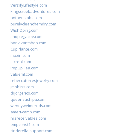
VersifyLifestyle.com
kingscreekadventures.com
antaeuslabs.com
purelycleanchemdry.com
WishOping.com
shoplegacee.com
bonvivantshop.com
CupPlante.com
mpzin.com
stcreal.com
PopUpFlea.com
valueml.com
rebeccatorresjewelry.com
jmpbliss.com
drjorgerico.com
queensushipa.com
wendyweimerdds.com
ameri-camp.com
hrsreceivables.com
empconst1.com
cinderella-support.com