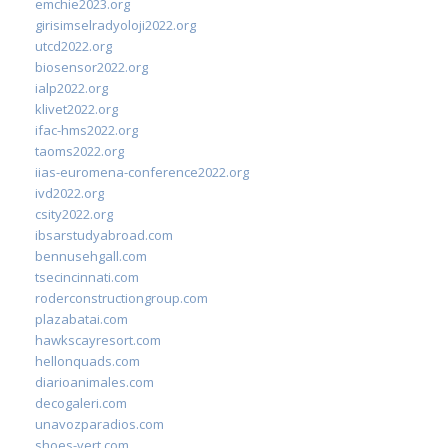
emchie2023.org
girisimselradyoloji2022.org
utcd2022.org
biosensor2022.org
ialp2022.org
klivet2022.org
ifac-hms2022.org
taoms2022.org
iias-euromena-conference2022.org
ivd2022.org
csity2022.org
ibsarstudyabroad.com
bennusehgall.com
tsecincinnati.com
roderconstructiongroup.com
plazabatai.com
hawkscayresort.com
hellonquads.com
diarioanimales.com
decogaleri.com
unavozparadios.com
shoes-vert.com