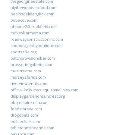
thegeorginaestate.com
blythewoodseafood.com
paolosdelibangkok.com
bobacove.com
phoone24brookfield.com
mickeybarmama.com
roadwayconstructioninc.com
shopdragonflyboutique.com
sportszilla.org
batchprovisionsbar.com
brasserie-gobette.com
musicrearte.com
morseysfarms.com
riverviewtennis.com
official-kelly-toys-squishmallows.com
displaygardenonsuncrest.org
bbq-empire-usa.com
feedstoreva.com
drogopets.com
ediblechalk.com
tabletennisnearme.com
oaksofa.com