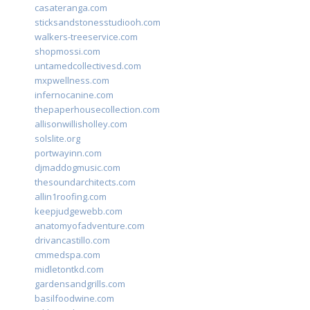
casateranga.com
sticksandstonesstudiooh.com
walkers-treeservice.com
shopmossi.com
untamedcollectivesd.com
mxpwellness.com
infernocanine.com
thepaperhousecollection.com
allisonwillisholley.com
solslite.org
portwayinn.com
djmaddogmusic.com
thesoundarchitects.com
allin1roofing.com
keepjudgewebb.com
anatomyofadventure.com
drivancastillo.com
cmmedspa.com
midletontkd.com
gardensandgrills.com
basilfoodwine.com