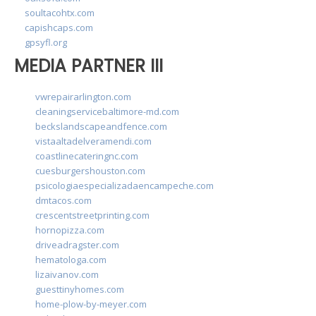
soultacohtx.com
capishcaps.com
gpsyfl.org
MEDIA PARTNER III
vwrepairarlington.com
cleaningservicebaltimore-md.com
beckslandscapeandfence.com
vistaaltadelveramendi.com
coastlinecateringnc.com
cuesburgershouston.com
psicologiaespecializadaencampeche.com
dmtacos.com
crescentstreetprinting.com
hornopizza.com
driveadragster.com
hematologa.com
lizaivanov.com
guesttinyhomes.com
home-plow-by-meyer.com