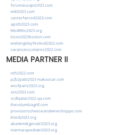
forumausape2023.com
imkl2023.com
careerfaircsd2023.com
apsth2023.com
MedItRio2023.org
lcicon2023boston.com
waitangidayfestival2022.com
vacancesscolaires2022.com
MEDIA PARTNER II
isth2022.com
p2b2pabi2023-makassar.com
wocfparis2023.org
sinc2023.com
scdlqatar2022-qa.com
thecolumbiagrill.com
provisionscheeseandwineshoppe.com
khedi2023.org
akademikgeriatri2023.org
marmarapediatri2023.org