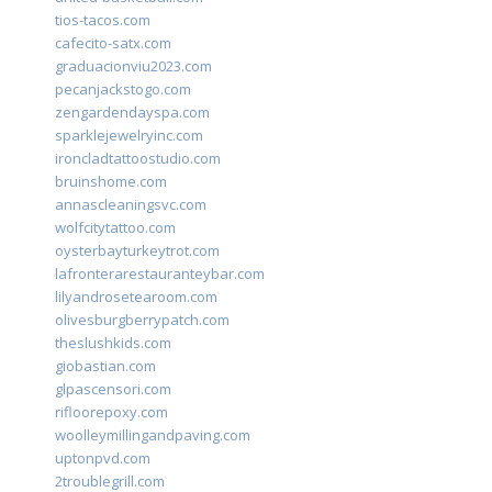
tios-tacos.com
cafecito-satx.com
graduacionviu2023.com
pecanjackstogo.com
zengardendayspa.com
sparklejewelryinc.com
ironcladtattoostudio.com
bruinshome.com
annascleaningsvc.com
wolfcitytattoo.com
oysterbayturkeytrot.com
lafronterarestauranteybar.com
lilyandrosetearoom.com
olivesburgberrypatch.com
theslushkids.com
giobastian.com
glpascensori.com
rifloorepoxy.com
woolleymillingandpaving.com
uptonpvd.com
2troublegrill.com