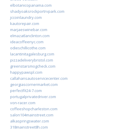
elbotanicopanama.com
shadyoaksrockportrvpark.com
jccoinlaundry.com
kautorepair.com
marjaeswinebar.com
elmazatlanclinton.com
ideacoffeenyc.com
odieschillicothe.com
lacantinitagalesburg.com
pizzadeliverybristol.com
greenstarsmogcheck.com
happypawspl.com
callahansautoservicecenter.com
georgiascornermarket.com
perfectfit24-7.com
portugalprivatedriver.com
von-racer.com
coffeeshopcharleston.com
salon104mainstreet.com
alkaspringswater.com
318mainstreet8h.com