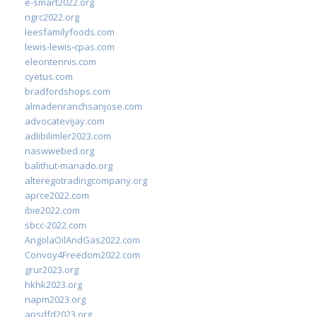
e-smart2022.org
ngrc2022.org
leesfamilyfoods.com
lewis-lewis-cpas.com
eleontennis.com
cyetus.com
bradfordshops.com
almadenranchsanjose.com
advocatevijay.com
adlibilimler2023.com
naswwebed.org
balithut-manado.org
alteregotradingcompany.org
aprce2022.com
ibie2022.com
sbcc-2022.com
AngolaOilAndGas2022.com
Convoy4Freedom2022.com
grur2023.org
hkhk2023.org
napm2023.org
apsdfd2023.org