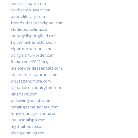
lovenailsspari.com
oakberry-kuwait.com
quartzliterary.com
friendsofbroderickpark.com
studiopiattellina.com
jannagrillspringfield.com
fujiyamacharleston.com
elpatronchardon.com
donglaishun-order.com
fiamc-rome2022.org
mariceworldessentials.com
lafisheriarestaurant.com
915jazzandmore.com
aguadulce-countryfair.com
jakehovis.com
bosswingsduluth.com
birminghamautocare.com
tonyscountrykitchen.com
jbellasnailspa.com
mychaihouse.com
alvisgrooming.com