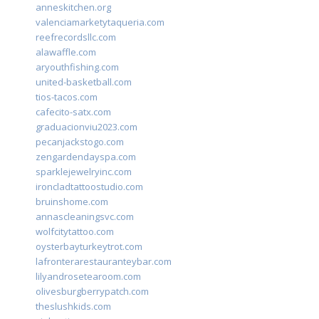
anneskitchen.org
valenciamarketytaqueria.com
reefrecordsllc.com
alawaffle.com
aryouthfishing.com
united-basketball.com
tios-tacos.com
cafecito-satx.com
graduacionviu2023.com
pecanjackstogo.com
zengardendayspa.com
sparklejewelryinc.com
ironcladtattoostudio.com
bruinshome.com
annascleaningsvc.com
wolfcitytattoo.com
oysterbayturkeytrot.com
lafronterarestauranteybar.com
lilyandrosetearoom.com
olivesburgberrypatch.com
theslushkids.com