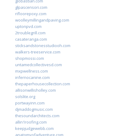
giobastian.com
glpascensori.com
rifloorepoxy.com
woolleymillingandpaving.com
uptonpvd.com
2troublegrill.com
casateranga.com
sticksandstonesstudiooh.com
walkers-treeservice.com
shopmossi.com
untamedcollectivesd.com
mxpwellness.com
infernocanine.com
thepaperhousecollection.com
allisonwillisholley.com
solslite.org
portwayinn.com
djmaddogmusic.com
thesoundarchitects.com
allin1roofing.com
keepjudgewebb.com
anatomyofadventure.com