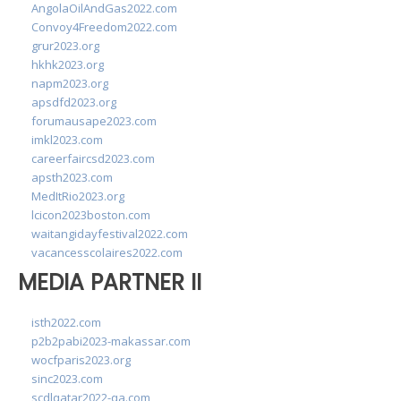
AngolaOilAndGas2022.com
Convoy4Freedom2022.com
grur2023.org
hkhk2023.org
napm2023.org
apsdfd2023.org
forumausape2023.com
imkl2023.com
careerfaircsd2023.com
apsth2023.com
MedItRio2023.org
lcicon2023boston.com
waitangidayfestival2022.com
vacancesscolaires2022.com
MEDIA PARTNER II
isth2022.com
p2b2pabi2023-makassar.com
wocfparis2023.org
sinc2023.com
scdlqatar2022-qa.com