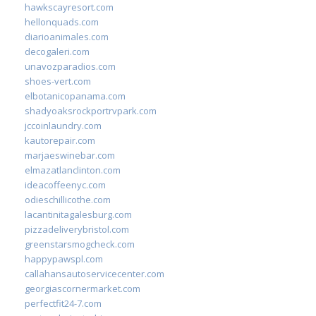
hawkscayresort.com
hellonquads.com
diarioanimales.com
decogaleri.com
unavozparadios.com
shoes-vert.com
elbotanicopanama.com
shadyoaksrockportrvpark.com
jccoinlaundry.com
kautorepair.com
marjaeswinebar.com
elmazatlanclinton.com
ideacoffeenyc.com
odieschillicothe.com
lacantinitagalesburg.com
pizzadeliverybristol.com
greenstarsmogcheck.com
happypawspl.com
callahansautoservicecenter.com
georgiascornermarket.com
perfectfit24-7.com