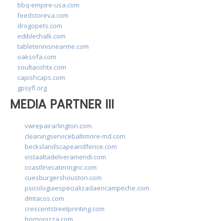
bbq-empire-usa.com
feedstoreva.com
drogopets.com
ediblechalk.com
tabletennisnearme.com
oaksofa.com
soultacohtx.com
capishcaps.com
gpsyfl.org
MEDIA PARTNER III
vwrepairarlington.com
cleaningservicebaltimore-md.com
beckslandscapeandfence.com
vistaaltadelveramendi.com
coastlinecateringnc.com
cuesburgershouston.com
psicologiaespecializadaencampeche.com
dmtacos.com
crescentstreetprinting.com
hornopizza.com