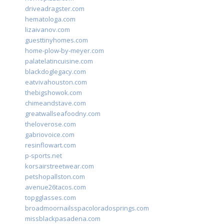
driveadragster.com
hematologa.com
lizaivanov.com
guesttinyhomes.com
home-plow-by-meyer.com
palatelatincuisine.com
blackdoglegacy.com
eatvivahouston.com
thebigshowok.com
chimeandstave.com
greatwallseafoodny.com
theloverose.com
gabriovoice.com
resinflowart.com
p-sports.net
korsairstreetwear.com
petshopallston.com
avenue26tacos.com
topgglasses.com
broadmoornailsspacoloradosprings.com
missblackpasadena.com