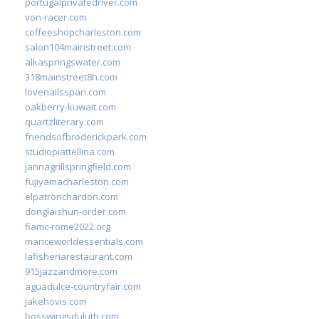
portugalprivatedriver.com
von-racer.com
coffeeshopcharleston.com
salon104mainstreet.com
alkaspringswater.com
318mainstreet8h.com
lovenailsspari.com
oakberry-kuwait.com
quartzliterary.com
friendsofbroderickpark.com
studiopiattellina.com
jannagrillspringfield.com
fujiyamacharleston.com
elpatronchardon.com
donglaishun-order.com
fiamc-rome2022.org
mariceworldessentials.com
lafisheriarestaurant.com
915jazzandmore.com
aguadulce-countryfair.com
jakehovis.com
bosswingsduluth.com