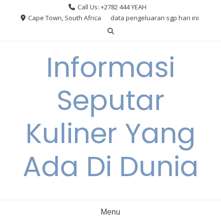
Skip
Call Us: +2782 444 YEAH
to
Cape Town, South Africa
data pengeluaran sgp hari ini
content
Informasi
Seputar
Kuliner Yang
Ada Di Dunia
Menu