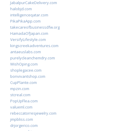
JabalpurCakeDelivery.com
halobjd.com
intelligenceqatar.com
PikaPikaApp.com
takecareofbusinessdfw.org
HamadaOfJapan.com
VersifyLifestyle.com
kingscreekadventures.com
antaeuslabs.com
purelycleanchemdry.com
WishOping.com
shoplegacee.com
bonvivantshop.com
CupPlante.com
mpzin.com
stcreal.com
PopUpFlea.com
valueml.com
rebeccatorresjewelry.com
jmpbliss.com
drjorgerico.com