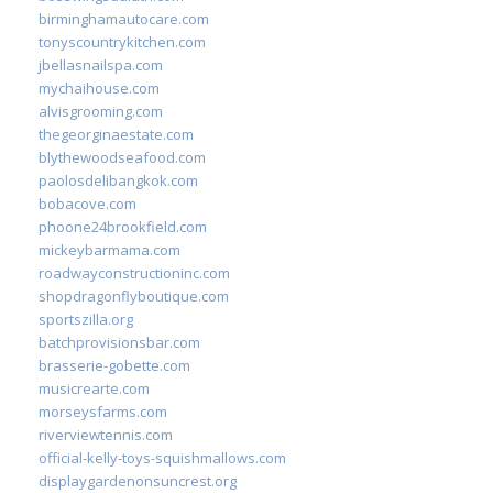
birminghamautocare.com
tonyscountrykitchen.com
jbellasnailspa.com
mychaihouse.com
alvisgrooming.com
thegeorginaestate.com
blythewoodseafood.com
paolosdelibangkok.com
bobacove.com
phoone24brookfield.com
mickeybarmama.com
roadwayconstructioninc.com
shopdragonflyboutique.com
sportszilla.org
batchprovisionsbar.com
brasserie-gobette.com
musicrearte.com
morseysfarms.com
riverviewtennis.com
official-kelly-toys-squishmallows.com
displaygardenonsuncrest.org