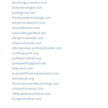
blackanguscareers.com
bolesfororegon.com
bodega-ole.com
thestreamlinerlounge.com
mestrinorubanofc.com
novelatherton.com
nassvalleygardens.net
electjohnstewart.com
omptourtravels.com
tribratanews-polreskebumen.com
rsudbayuasih.org
publikjurnalistik.org
juneteenthapparel.net
italywarm.com
journaloffinanceeconomics.com
kvk-kumari.org
foodscienceandtechnology.com
scisportsscience.com
addisababacuisineaz.com
burgerimcamas.com