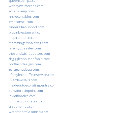
queensushipa.com
wendyweimerdds.com
ameri-camp.com
hrsreceivables.com
empconst1.com
cinderella-support.com
bigpinkrestaurant.com
inspirehuahin.com
memmingerspainting.com
jeremypbeasley.com
thesandwichdepotcos.com
drgiggleshouseofpain.com
hotflashdesigns.com
garagenadeau.com
lifestylechauffeurservice.com
EverNewNails.com
insideoutdecoratingcentre.com
salvatoresinpoint.com
jovialfloralco.com
johnlscotthometeam.com
u-seehomes.com
watersportslagonissi.com