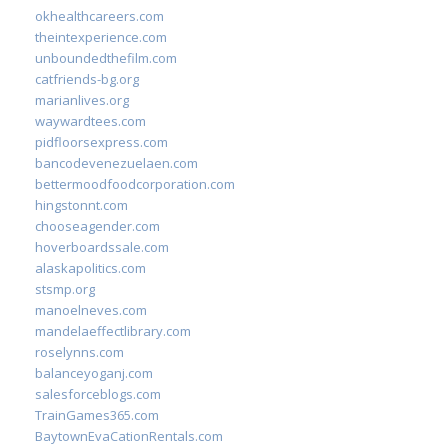
okhealthcareers.com
theintexperience.com
unboundedthefilm.com
catfriends-bg.org
marianlives.org
waywardtees.com
pidfloorsexpress.com
bancodevenezuelaen.com
bettermoodfoodcorporation.com
hingstonnt.com
chooseagender.com
hoverboardssale.com
alaskapolitics.com
stsmp.org
manoelneves.com
mandelaeffectlibrary.com
roselynns.com
balanceyoganj.com
salesforceblogs.com
TrainGames365.com
BaytownEvaCationRentals.com