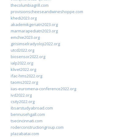
thecolumbiagrill.com
provisionscheeseandwineshoppe.com
khedi2023.org
akademikgeriatri2023.org
marmarapediatri2023.org
emchie2023.org
girisimselradyoloji2022.org
utcd2022.org
biosensor2022.org
ialp2022.org
klivet2022.org
ifac-hms2022.org
taoms2022.org
iias-euromena-conference2022.org
ivd2022.org
csity2022.org
ibsarstudyabroad.com
bennusehgall.com
tsecincinnati.com
roderconstructiongroup.com
plazabatai.com