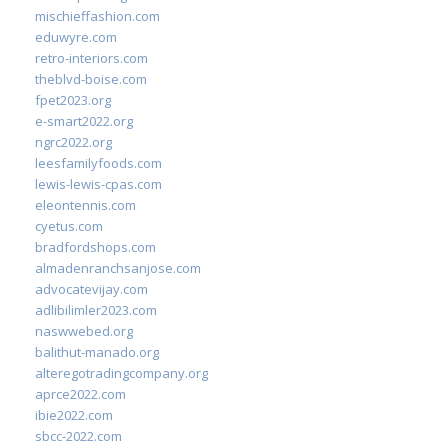
mischieffashion.com
eduwyre.com
retro-interiors.com
theblvd-boise.com
fpet2023.org
e-smart2022.org
ngrc2022.org
leesfamilyfoods.com
lewis-lewis-cpas.com
eleontennis.com
cyetus.com
bradfordshops.com
almadenranchsanjose.com
advocatevijay.com
adlibilimler2023.com
naswwebed.org
balithut-manado.org
alteregotradingcompany.org
aprce2022.com
ibie2022.com
sbcc-2022.com