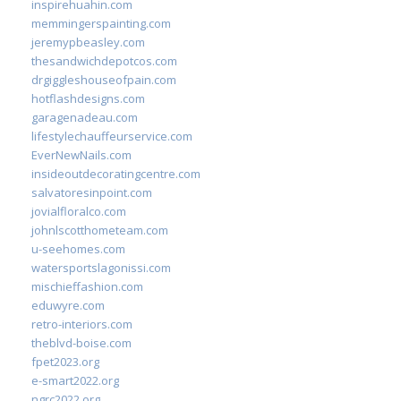
inspirehuahin.com
memmingerspainting.com
jeremypbeasley.com
thesandwichdepotcos.com
drgiggleshouseofpain.com
hotflashdesigns.com
garagenadeau.com
lifestylechauffeurservice.com
EverNewNails.com
insideoutdecoratingcentre.com
salvatoresinpoint.com
jovialfloralco.com
johnlscotthometeam.com
u-seehomes.com
watersportslagonissi.com
mischieffashion.com
eduwyre.com
retro-interiors.com
theblvd-boise.com
fpet2023.org
e-smart2022.org
ngrc2022.org