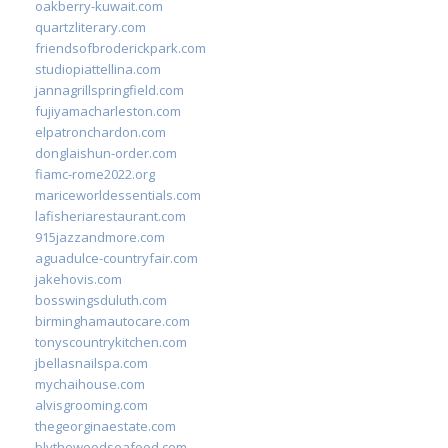
oakberry-kuwait.com
quartzliterary.com
friendsofbroderickpark.com
studiopiattellina.com
jannagrillspringfield.com
fujiyamacharleston.com
elpatronchardon.com
donglaishun-order.com
fiamc-rome2022.org
mariceworldessentials.com
lafisheriarestaurant.com
915jazzandmore.com
aguadulce-countryfair.com
jakehovis.com
bosswingsduluth.com
birminghamautocare.com
tonyscountrykitchen.com
jbellasnailspa.com
mychaihouse.com
alvisgrooming.com
thegeorginaestate.com
blythewoodseafood.com