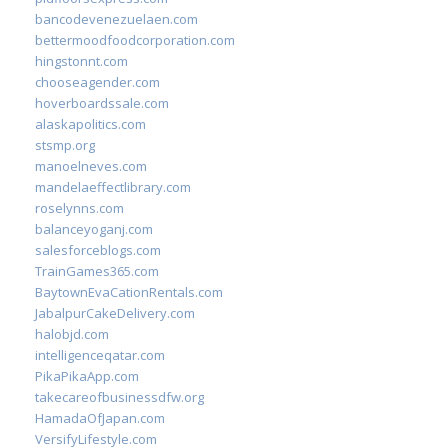
bancodevenezuelaen.com
bettermoodfoodcorporation.com
hingstonnt.com
chooseagender.com
hoverboardssale.com
alaskapolitics.com
stsmp.org
manoelneves.com
mandelaeffectlibrary.com
roselynns.com
balanceyoganj.com
salesforceblogs.com
TrainGames365.com
BaytownEvaCationRentals.com
JabalpurCakeDelivery.com
halobjd.com
intelligenceqatar.com
PikaPikaApp.com
takecareofbusinessdfw.org
HamadaOfJapan.com
VersifyLifestyle.com