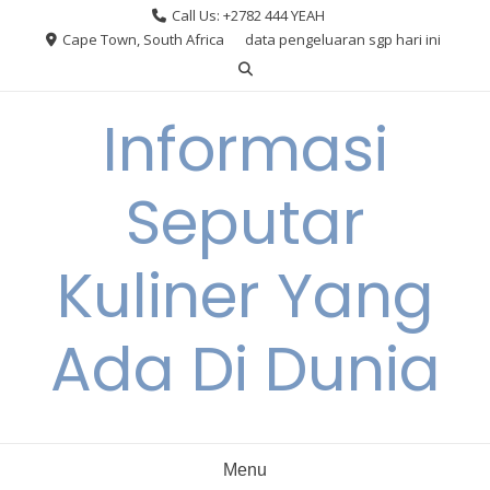
Skip
Call Us: +2782 444 YEAH
to
Cape Town, South Africa
data pengeluaran sgp hari ini
content
Informasi
Seputar
Kuliner Yang
Ada Di Dunia
Menu