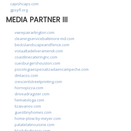
capishcaps.com
gpsyfl.org
MEDIA PARTNER III
vwrepairarlington.com
cleaningservicebaltimore-md.com
beckslandscapeandfence.com
vistaaltadelveramendi.com
coastlinecateringnc.com
cuesburgershouston.com
psicologiaespecializadaencampeche.com
dmtacos.com
crescentstreetprinting.com
hornopizza.com
driveadragster.com
hematologa.com
lizaivanov.com
guesttinyhomes.com
home-plow-by-meyer.com
palatelatincuisine.com
blackdoglegacy.com