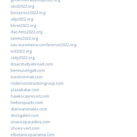
utcd2022.org
biosensor2022.org
ialp2022.org
klivet2022.org
ifac-hms2022.org
taoms2022.org
iias-euromena-conference2022.org
ivd2022.org
csity2022.org
ibsarstudyabroad.com
bennusehgall.com
tsecincinnati.com
roderconstructiongroup.com
plazabatai.com
hawkscayresort.com
hellonquads.com
diarioanimales.com
decogaleri.com
unavozparadios.com
shoes-vert.com
elbotanicopanama.com