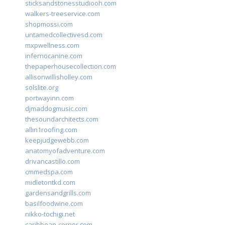
sticksandstonesstudiooh.com
walkers-treeservice.com
shopmossi.com
untamedcollectivesd.com
mxpwellness.com
infernocanine.com
thepaperhousecollection.com
allisonwillisholley.com
solslite.org
portwayinn.com
djmaddogmusic.com
thesoundarchitects.com
allin1roofing.com
keepjudgewebb.com
anatomyofadventure.com
drivancastillo.com
cmmedspa.com
midletontkd.com
gardensandgrills.com
basilfoodwine.com
nikko-tochigi.net
caribbean-corner.com