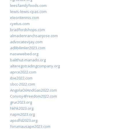
leesfamilyfoods.com
lewis-lewis-cpas.com
eleontennis.com
cyetus.com
bradfordshops.com
almadenranchsanjose.com
advocatevijay.com
adlibilimler2023.com
naswwebed.org
balithut-manado.org
alteregotradingcompany.org
aprce2022.com
ibie2022.com
sbcc-2022.com
AngolaOilAndGas2022.com
Convoy4Freedom2022.com
grur2023.org
hkhk2023.org
napm2023.org
apsdfd2023.org
forumausape2023.com