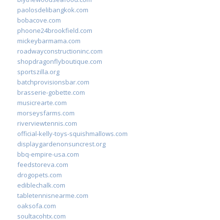
paolosdelibangkok.com
bobacove.com
phoone24brookfield.com
mickeybarmama.com
roadwayconstructioninc.com
shopdragonflyboutique.com
sportszilla.org
batchprovisionsbar.com
brasserie-gobette.com
musicrearte.com
morseysfarms.com
riverviewtennis.com
official-kelly-toys-squishmallows.com
displaygardenonsuncrest.org
bbq-empire-usa.com
feedstoreva.com
drogopets.com
ediblechalk.com
tabletennisnearme.com
oaksofa.com
soultacohtx.com