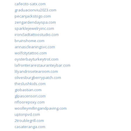
cafecito-satx.com
graduacionviu2023.com
pecanjackstogo.com
zengardendayspa.com
sparklejewelryinc.com
ironcladtattoostudio.com
bruinshome.com
annascleaningsvc.com
wolfcitytattoo.com
oysterbayturkeytrot.com
lafronterarestauranteybar.com
lilyandrosetearoom.com
olivesburgberrypatch.com
theslushkids.com
giobastian.com
glpascensori.com
rifloorepoxy.com
woolleymillingandpaving.com
uptonpvd.com
2troublegrill.com
casateranga.com