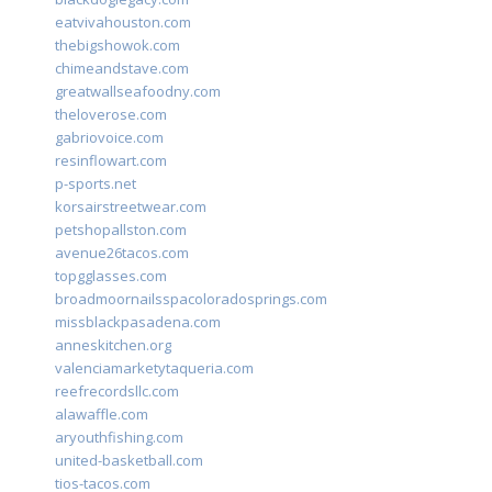
eatvivahouston.com
thebigshowok.com
chimeandstave.com
greatwallseafoodny.com
theloverose.com
gabriovoice.com
resinflowart.com
p-sports.net
korsairstreetwear.com
petshopallston.com
avenue26tacos.com
topgglasses.com
broadmoornailsspacoloradosprings.com
missblackpasadena.com
anneskitchen.org
valenciamarketytaqueria.com
reefrecordsllc.com
alawaffle.com
aryouthfishing.com
united-basketball.com
tios-tacos.com