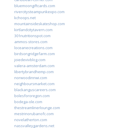
bluemoongiftcards.com
rivercitysteampunkexpo.com
kchoops.net
mountainsideskateshop.com
kirtlandcitytavern.com
301nutritionspot.com
ammos-stores.com
loceanecreations.com
birdsongridgefarm.com
joiedevivblog.com
valera-amsterdam.com
libertybrandhemp.com
norwoodinnwi.com
neighboursmarket.com
blackanguscareers.com
bolesfororegon.com
bodega-ole.com
thestreamlinerlounge.com
mestrinorubanofc.com
novelatherton.com
nassvalleygardens.net