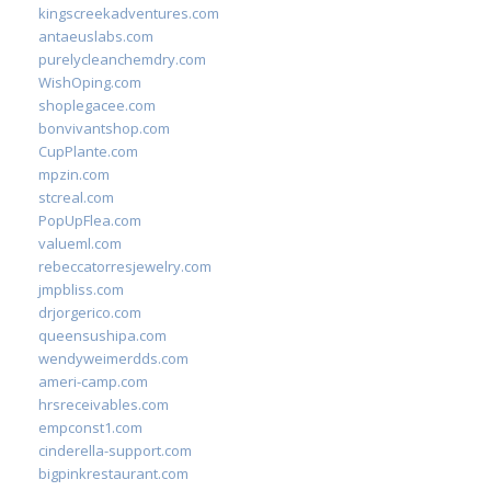
kingscreekadventures.com
antaeuslabs.com
purelycleanchemdry.com
WishOping.com
shoplegacee.com
bonvivantshop.com
CupPlante.com
mpzin.com
stcreal.com
PopUpFlea.com
valueml.com
rebeccatorresjewelry.com
jmpbliss.com
drjorgerico.com
queensushipa.com
wendyweimerdds.com
ameri-camp.com
hrsreceivables.com
empconst1.com
cinderella-support.com
bigpinkrestaurant.com