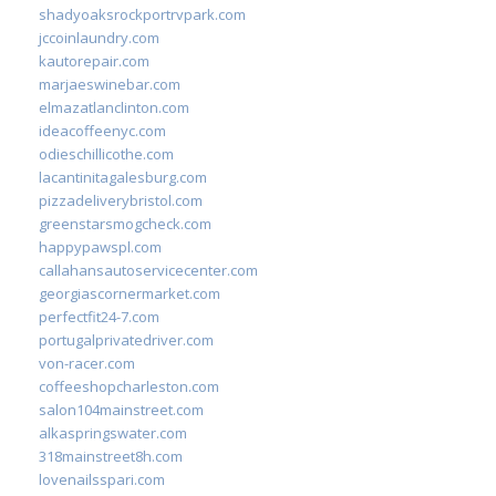
shadyoaksrockportrvpark.com
jccoinlaundry.com
kautorepair.com
marjaeswinebar.com
elmazatlanclinton.com
ideacoffeenyc.com
odieschillicothe.com
lacantinitagalesburg.com
pizzadeliverybristol.com
greenstarsmogcheck.com
happypawspl.com
callahansautoservicecenter.com
georgiascornermarket.com
perfectfit24-7.com
portugalprivatedriver.com
von-racer.com
coffeeshopcharleston.com
salon104mainstreet.com
alkaspringswater.com
318mainstreet8h.com
lovenailsspari.com