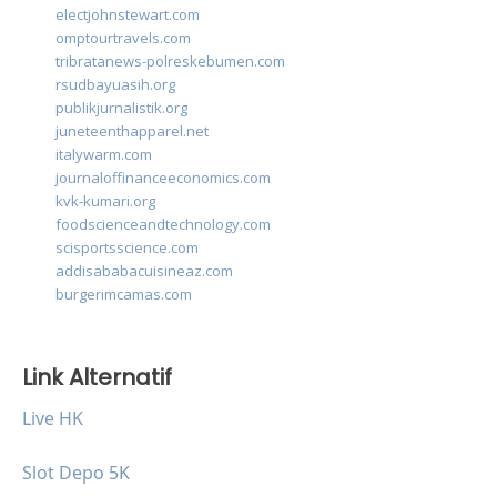
electjohnstewart.com
omptourtravels.com
tribratanews-polreskebumen.com
rsudbayuasih.org
publikjurnalistik.org
juneteenthapparel.net
italywarm.com
journaloffinanceeconomics.com
kvk-kumari.org
foodscienceandtechnology.com
scisportsscience.com
addisababacuisineaz.com
burgerimcamas.com
Link Alternatif
Live HK
Slot Depo 5K