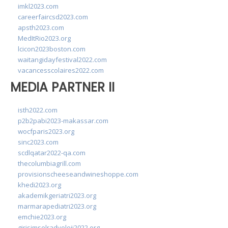
imkl2023.com
careerfaircsd2023.com
apsth2023.com
MedItRio2023.org
lcicon2023boston.com
waitangidayfestival2022.com
vacancesscolaires2022.com
MEDIA PARTNER II
isth2022.com
p2b2pabi2023-makassar.com
wocfparis2023.org
sinc2023.com
scdlqatar2022-qa.com
thecolumbiagrill.com
provisionscheeseandwineshoppe.com
khedi2023.org
akademikgeriatri2023.org
marmarapediatri2023.org
emchie2023.org
girisimselradyoloji2022.org