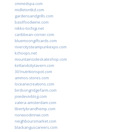
cmmedspa.com
midletontkd.com
gardensandgrills.com
basilfoodwine.com
nikko-tochigi.net
caribbean-corner.com
bluemoongiftcards.com
rivercitysteampunkexpo.com
kchoops.net
mountainsideskateshop.com
kirtlandcitytavern.com
301nutritionspot.com
ammos-stores.com
loceanecreations.com
birdsongridgefarm.com
joiedevivblog.com
valera-amsterdam.com
libertybrandhemp.com
norwoodinnwi.com
neighboursmarket.com
blackanguscareers.com