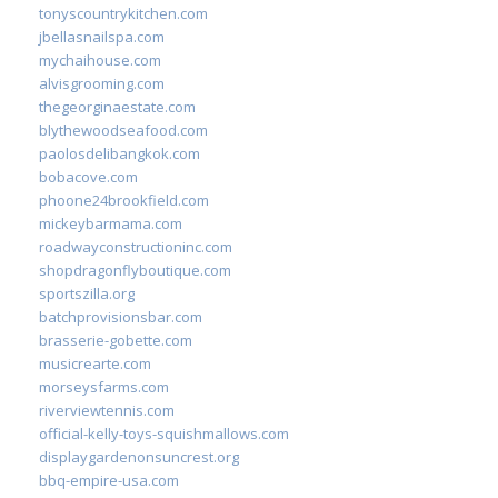
tonyscountrykitchen.com
jbellasnailspa.com
mychaihouse.com
alvisgrooming.com
thegeorginaestate.com
blythewoodseafood.com
paolosdelibangkok.com
bobacove.com
phoone24brookfield.com
mickeybarmama.com
roadwayconstructioninc.com
shopdragonflyboutique.com
sportszilla.org
batchprovisionsbar.com
brasserie-gobette.com
musicrearte.com
morseysfarms.com
riverviewtennis.com
official-kelly-toys-squishmallows.com
displaygardenonsuncrest.org
bbq-empire-usa.com