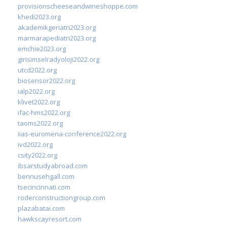
provisionscheeseandwineshoppe.com
khedi2023.org
akademikgeriatri2023.org
marmarapediatri2023.org
emchie2023.org
girisimselradyoloji2022.org
utcd2022.org
biosensor2022.org
ialp2022.org
klivet2022.org
ifac-hms2022.org
taoms2022.org
iias-euromena-conference2022.org
ivd2022.org
csity2022.org
ibsarstudyabroad.com
bennusehgall.com
tsecincinnati.com
roderconstructiongroup.com
plazabatai.com
hawkscayresort.com