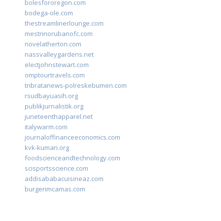
bolesfororegon.com
bodega-ole.com
thestreamlinerlounge.com
mestrinorubanofc.com
novelatherton.com
nassvalleygardens.net
electjohnstewart.com
omptourtravels.com
tribratanews-polreskebumen.com
rsudbayuasih.org
publikjurnalistik.org
juneteenthapparel.net
italywarm.com
journaloffinanceeconomics.com
kvk-kumari.org
foodscienceandtechnology.com
scisportsscience.com
addisababacuisineaz.com
burgerimcamas.com