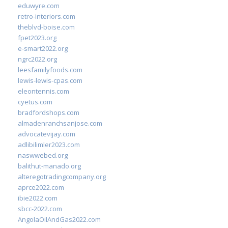
eduwyre.com
retro-interiors.com
theblvd-boise.com
fpet2023.org
e-smart2022.org
ngrc2022.org
leesfamilyfoods.com
lewis-lewis-cpas.com
eleontennis.com
cyetus.com
bradfordshops.com
almadenranchsanjose.com
advocatevijay.com
adlibilimler2023.com
naswwebed.org
balithut-manado.org
alteregotradingcompany.org
aprce2022.com
ibie2022.com
sbcc-2022.com
AngolaOilAndGas2022.com