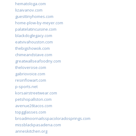
hematologa.com
lizaivanov.com
guesttinyhomes.com
home-plow-by-meyer.com
palatelatincuisine.com
blackdoglegacy.com
eatvivahouston.com
thebigshowok.com
chimeandstave.com
greatwallseafoodny.com
theloverose.com
gabriovoice.com
resinflowart.com
p-sports.net
korsairstreetwear.com
petshopallston.com
avenue26tacos.com
topgglasses.com
broadmoornailsspacoloradosprings.com
missblackpasadena.com
anneskitchen.org