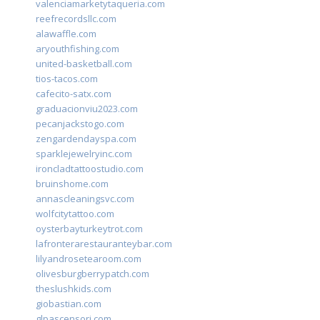
valenciamarketytaqueria.com
reefrecordsllc.com
alawaffle.com
aryouthfishing.com
united-basketball.com
tios-tacos.com
cafecito-satx.com
graduacionviu2023.com
pecanjackstogo.com
zengardendayspa.com
sparklejewelryinc.com
ironcladtattoostudio.com
bruinshome.com
annascleaningsvc.com
wolfcitytattoo.com
oysterbayturkeytrot.com
lafronterarestauranteybar.com
lilyandrosetearoom.com
olivesburgberrypatch.com
theslushkids.com
giobastian.com
glpascensori.com