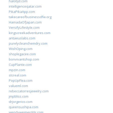
halobjd.com
intelligenceqatar.com
PikaPikaApp.com
takecareofbusinessdfw.org
HamadaOfJapan.com
VersifyLifestyle.com
kingscreekadventures.com
antaeuslabs.com
purelycleanchemdry.com
WishOping.com
shoplegacee.com
bonvivantshop.com
CupPlante.com
mpzin.com
stcreal.com
PopUpFlea.com
valueml.com
rebeccatorresjewelry.com
jmpbliss.com
drjorgerico.com
queensushipa.com
wendyweimerdds.com