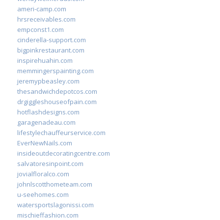
ameri-camp.com
hrsreceivables.com
empconst1.com
cinderella-support.com
bigpinkrestaurant.com
inspirehuahin.com
memmingerspainting.com
jeremypbeasley.com
thesandwichdepotcos.com
drgiggleshouseofpain.com
hotflashdesigns.com
garagenadeau.com
lifestylechauffeurservice.com
EverNewNails.com
insideoutdecoratingcentre.com
salvatoresinpoint.com
jovialfloralco.com
johnlscotthometeam.com
u-seehomes.com
watersportslagonissi.com
mischieffashion.com