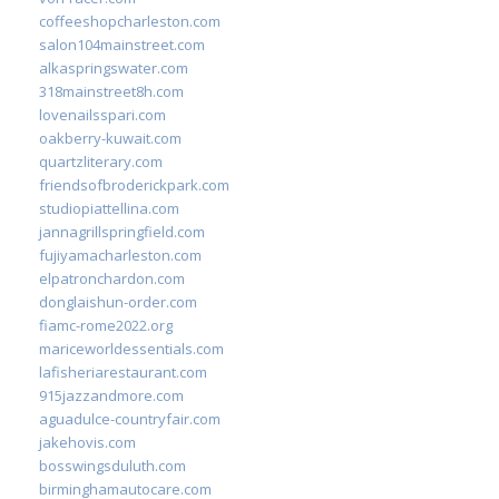
coffeeshopcharleston.com
salon104mainstreet.com
alkaspringswater.com
318mainstreet8h.com
lovenailsspari.com
oakberry-kuwait.com
quartzliterary.com
friendsofbroderickpark.com
studiopiattellina.com
jannagrillspringfield.com
fujiyamacharleston.com
elpatronchardon.com
donglaishun-order.com
fiamc-rome2022.org
mariceworldessentials.com
lafisheriarestaurant.com
915jazzandmore.com
aguadulce-countryfair.com
jakehovis.com
bosswingsduluth.com
birminghamautocare.com