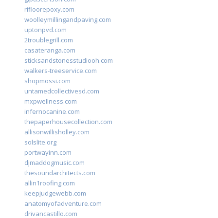
rifloorepoxy.com
woolleymillingandpaving.com
uptonpvd.com
2troublegrill.com
casateranga.com
sticksandstonesstudiooh.com
walkers-treeservice.com
shopmossi.com
untamedcollectivesd.com
mxpwellness.com
infernocanine.com
thepaperhousecollection.com
allisonwillisholley.com
solslite.org
portwayinn.com
djmaddogmusic.com
thesoundarchitects.com
allin1roofing.com
keepjudgewebb.com
anatomyofadventure.com
drivancastillo.com