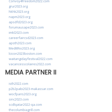
Convoy4Freedom2022.com
grur2023.org
hkhk2023.org
napm2023.org
apsdfd2023.org
forumausape2023.com
imkl2023.com
careerfaircsd2023.com
apsth2023.com
MedItRio2023.org
lcicon2023boston.com
waitangidayfestival2022.com
vacancesscolaires2022.com
MEDIA PARTNER II
isth2022.com
p2b2pabi2023-makassar.com
wocfparis2023.org
sinc2023.com
scdlqatar2022-qa.com
thecolumbiagrill.com