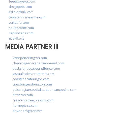
feedstoreva.com
drogopets.com
ediblechalk.com
tabletennisnearme.com
oaksofa.com
soultacohtx.com
capishcaps.com
gpsyfl.org
MEDIA PARTNER III
vwrepairarlington.com
cleaningservicebaltimore-md.com
beckslandscapeandfence.com
vistaaltadelveramendi.com
coastlinecateringnc.com
cuesburgershouston.com
psicologiaespecializadaencampeche.com
dmtacos.com
crescentstreetprinting.com
hornopizza.com
driveadragster.com