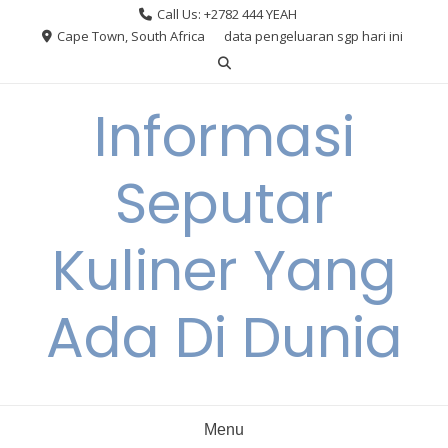
Skip
Call Us: +2782 444 YEAH
to
Cape Town, South Africa
data pengeluaran sgp hari ini
content
Informasi
Seputar
Kuliner Yang
Ada Di Dunia
Menu