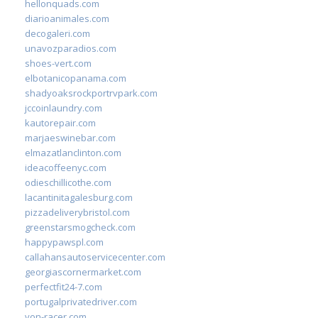
hellonquads.com
diarioanimales.com
decogaleri.com
unavozparadios.com
shoes-vert.com
elbotanicopanama.com
shadyoaksrockportrvpark.com
jccoinlaundry.com
kautorepair.com
marjaeswinebar.com
elmazatlanclinton.com
ideacoffeenyc.com
odieschillicothe.com
lacantinitagalesburg.com
pizzadeliverybristol.com
greenstarsmogcheck.com
happypawspl.com
callahansautoservicecenter.com
georgiascornermarket.com
perfectfit24-7.com
portugalprivatedriver.com
von-racer.com