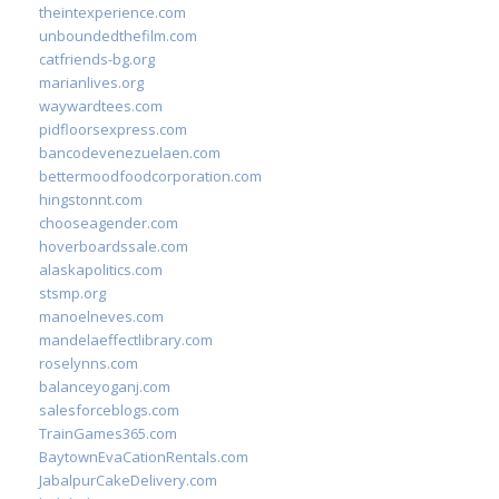
theintexperience.com
unboundedthefilm.com
catfriends-bg.org
marianlives.org
waywardtees.com
pidfloorsexpress.com
bancodevenezuelaen.com
bettermoodfoodcorporation.com
hingstonnt.com
chooseagender.com
hoverboardssale.com
alaskapolitics.com
stsmp.org
manoelneves.com
mandelaeffectlibrary.com
roselynns.com
balanceyoganj.com
salesforceblogs.com
TrainGames365.com
BaytownEvaCationRentals.com
JabalpurCakeDelivery.com