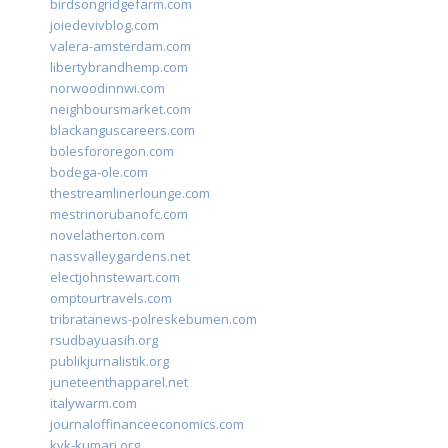
birdsongridgefarm.com
joiedevivblog.com
valera-amsterdam.com
libertybrandhemp.com
norwoodinnwi.com
neighboursmarket.com
blackanguscareers.com
bolesfororegon.com
bodega-ole.com
thestreamlinerlounge.com
mestrinorubanofc.com
novelatherton.com
nassvalleygardens.net
electjohnstewart.com
omptourtravels.com
tribratanews-polreskebumen.com
rsudbayuasih.org
publikjurnalistik.org
juneteenthapparel.net
italywarm.com
journaloffinanceeconomics.com
kvk-kumari.org