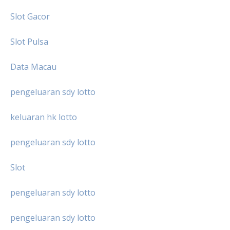
Slot Gacor
Slot Pulsa
Data Macau
pengeluaran sdy lotto
keluaran hk lotto
pengeluaran sdy lotto
Slot
pengeluaran sdy lotto
pengeluaran sdy lotto