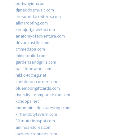
portwayinn.com
djmaddogmusic.com
thesoundarchitects.com
allin1roofing.com
keepjudgewebb.com
anatomyofadventure.com
drivancastillo.com
cmmedspa.com
midletontkd.com
gardensandgrills.com
basilfoodwine.com
nikko-tochigi.net
caribbean-corner.com
bluemoongiftcards.com
rivercitysteampunkexpo.com
kchoops.net
mountainsideskateshop.com
kirtlandcitytavern.com
301nutritionspot.com
ammos-stores.com
loceanecreations.com