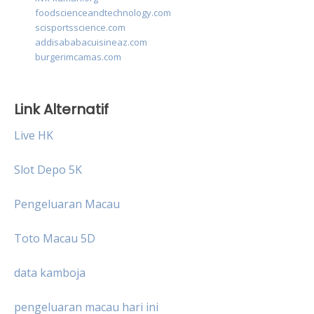
foodscienceandtechnology.com
scisportsscience.com
addisababacuisineaz.com
burgerimcamas.com
Link Alternatif
Live HK
Slot Depo 5K
Pengeluaran Macau
Toto Macau 5D
data kamboja
pengeluaran macau hari ini