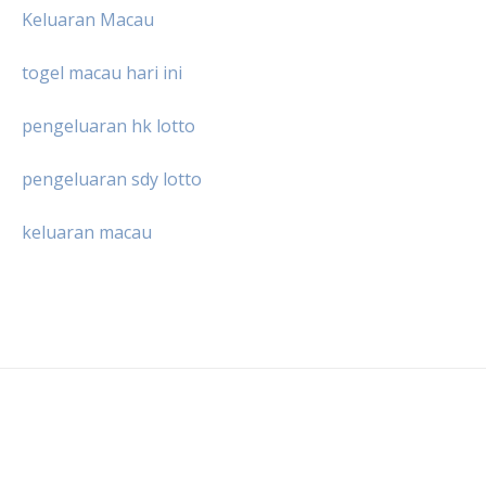
Keluaran Macau
togel macau hari ini
pengeluaran hk lotto
pengeluaran sdy lotto
keluaran macau