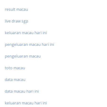
result macau
live draw sgp
keluaran macau hari ini
pengeluaran macau hari ini
pengeluaran macau
toto macau
data macau
data macau hari ini
keluaran macau hari ini