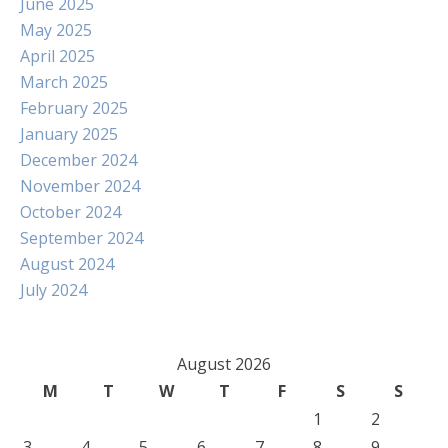
June 2025
May 2025
April 2025
March 2025
February 2025
January 2025
December 2024
November 2024
October 2024
September 2024
August 2024
July 2024
August 2026
M
T
W
T
F
S
S
1
2
3
4
5
6
7
8
9