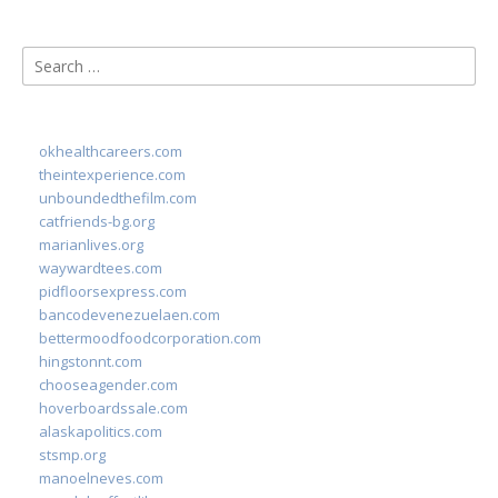
Search
for:
okhealthcareers.com
theintexperience.com
unboundedthefilm.com
catfriends-bg.org
marianlives.org
waywardtees.com
pidfloorsexpress.com
bancodevenezuelaen.com
bettermoodfoodcorporation.com
hingstonnt.com
chooseagender.com
hoverboardssale.com
alaskapolitics.com
stsmp.org
manoelneves.com