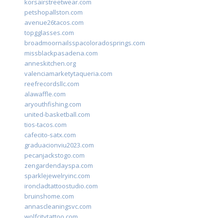
korsairstreetwear.com
petshopallston.com
avenue26tacos.com
topgglasses.com
broadmoornailsspacoloradosprings.com
missblackpasadena.com
anneskitchen.org
valenciamarketytaqueria.com
reefrecordsllc.com
alawaffle.com
aryouthfishing.com
united-basketball.com
tios-tacos.com
cafecito-satx.com
graduacionviu2023.com
pecanjackstogo.com
zengardendayspa.com
sparklejewelryinc.com
ironcladtattoostudio.com
bruinshome.com
annascleaningsvc.com
wolfcitytattoo.com