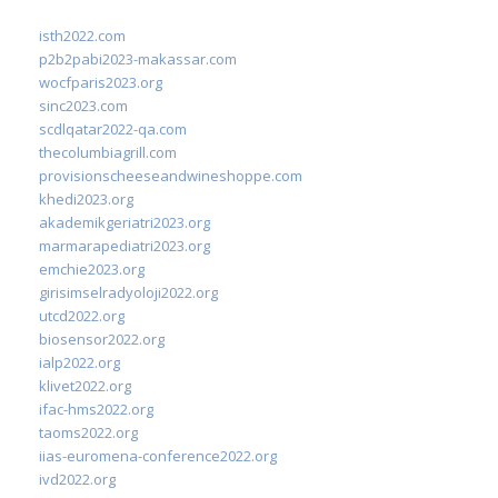
isth2022.com
p2b2pabi2023-makassar.com
wocfparis2023.org
sinc2023.com
scdlqatar2022-qa.com
thecolumbiagrill.com
provisionscheeseandwineshoppe.com
khedi2023.org
akademikgeriatri2023.org
marmarapediatri2023.org
emchie2023.org
girisimselradyoloji2022.org
utcd2022.org
biosensor2022.org
ialp2022.org
klivet2022.org
ifac-hms2022.org
taoms2022.org
iias-euromena-conference2022.org
ivd2022.org