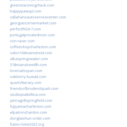
greenstarsmogcheck.com
happypawspl.com
callahansautoservicecenter.com
georgiascornermarket.com
perfectfit24-7.com
portugalprivatedriver.com
von-racer.com
coffeeshopcharleston.com
salon104mainstreet.com
alkaspringswater.com
318mainstreet8h.com
lovenailsspari.com
oakberry-kuwait.com
quartzliterary.com
friendsofbroderickpark.com
studiopiattellina.com
jannagrillspringfield.com
fujiyamacharleston.com
elpatronchardon.com
donglaishun-order.com
fiamc-rome2022.org