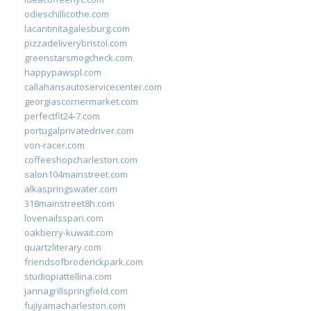
odieschillicothe.com
lacantinitagalesburg.com
pizzadeliverybristol.com
greenstarsmogcheck.com
happypawspl.com
callahansautoservicecenter.com
georgiascornermarket.com
perfectfit24-7.com
portugalprivatedriver.com
von-racer.com
coffeeshopcharleston.com
salon104mainstreet.com
alkaspringswater.com
318mainstreet8h.com
lovenailsspari.com
oakberry-kuwait.com
quartzliterary.com
friendsofbroderickpark.com
studiopiattellina.com
jannagrillspringfield.com
fujiyamacharleston.com