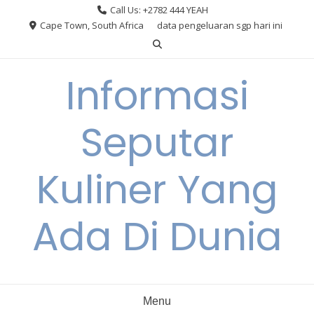
Skip
Call Us: +2782 444 YEAH
to
Cape Town, South Africa
data pengeluaran sgp hari ini
content
Informasi
Seputar
Kuliner Yang
Ada Di Dunia
Menu