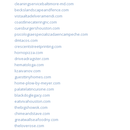
cleaningservicebaltimore-md.com
beckslandscapeandfence.com
vistaaltadelveramendi.com
coastlinecateringnc.com
cuesburgershouston.com
psicologiaespecializadaencampeche.com
dmtacos.com
crescentstreetprinting.com
hornopizza.com
driveadragster.com
hematologa.com
lizaivanov.com
guesttinyhomes.com
home-plow-by-meyer.com
palatelatincuisine.com
blackdoglegacy.com
eatvivahouston.com
thebigshowok.com
chimeandstave.com
greatwallseafoodny.com
theloverose.com