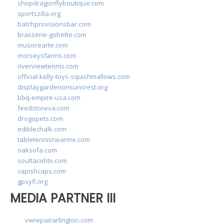
shopdragonflyboutique.com
sportszilla.org
batchprovisionsbar.com
brasserie-gobette.com
musicrearte.com
morseysfarms.com
riverviewtennis.com
official-kelly-toys-squishmallows.com
displaygardenonsuncrest.org
bbq-empire-usa.com
feedstoreva.com
drogopets.com
ediblechalk.com
tabletennisnearme.com
oaksofa.com
soultacohtx.com
capishcaps.com
gpsyfl.org
MEDIA PARTNER III
vwrepairarlington.com