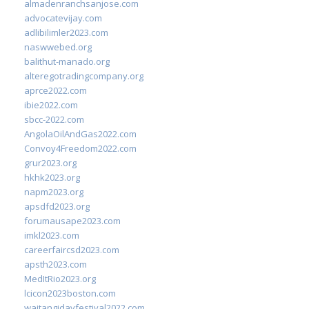
almadenranchsanjose.com
advocatevijay.com
adlibilimler2023.com
naswwebed.org
balithut-manado.org
alteregotradingcompany.org
aprce2022.com
ibie2022.com
sbcc-2022.com
AngolaOilAndGas2022.com
Convoy4Freedom2022.com
grur2023.org
hkhk2023.org
napm2023.org
apsdfd2023.org
forumausape2023.com
imkl2023.com
careerfaircsd2023.com
apsth2023.com
MedItRio2023.org
lcicon2023boston.com
waitangidayfestival2022.com