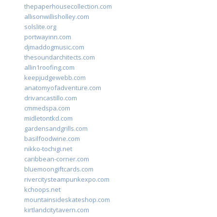
thepaperhousecollection.com
allisonwillisholley.com
solslite.org
portwayinn.com
djmaddogmusic.com
thesoundarchitects.com
allin1roofing.com
keepjudgewebb.com
anatomyofadventure.com
drivancastillo.com
cmmedspa.com
midletontkd.com
gardensandgrills.com
basilfoodwine.com
nikko-tochigi.net
caribbean-corner.com
bluemoongiftcards.com
rivercitysteampunkexpo.com
kchoops.net
mountainsideskateshop.com
kirtlandcitytavern.com