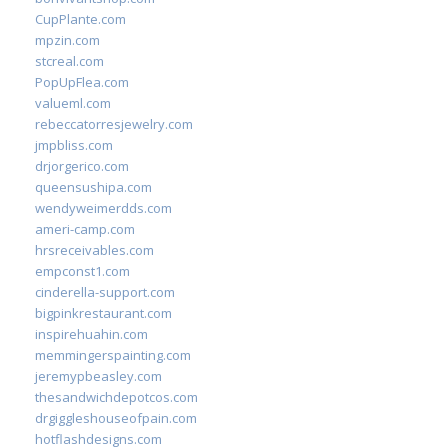
CupPlante.com
mpzin.com
stcreal.com
PopUpFlea.com
valueml.com
rebeccatorresjewelry.com
jmpbliss.com
drjorgerico.com
queensushipa.com
wendyweimerdds.com
ameri-camp.com
hrsreceivables.com
empconst1.com
cinderella-support.com
bigpinkrestaurant.com
inspirehuahin.com
memmingerspainting.com
jeremypbeasley.com
thesandwichdepotcos.com
drgiggleshouseofpain.com
hotflashdesigns.com