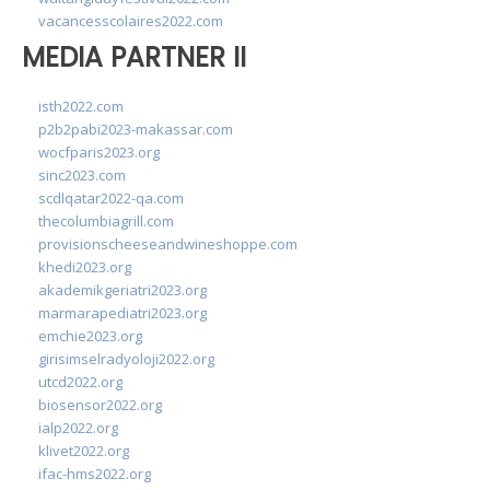
vacancesscolaires2022.com
MEDIA PARTNER II
isth2022.com
p2b2pabi2023-makassar.com
wocfparis2023.org
sinc2023.com
scdlqatar2022-qa.com
thecolumbiagrill.com
provisionscheeseandwineshoppe.com
khedi2023.org
akademikgeriatri2023.org
marmarapediatri2023.org
emchie2023.org
girisimselradyoloji2022.org
utcd2022.org
biosensor2022.org
ialp2022.org
klivet2022.org
ifac-hms2022.org