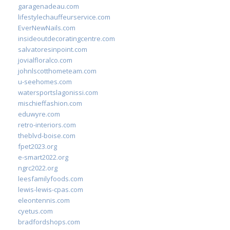
garagenadeau.com
lifestylechauffeurservice.com
EverNewNails.com
insideoutdecoratingcentre.com
salvatoresinpoint.com
jovialfloralco.com
johnlscotthometeam.com
u-seehomes.com
watersportslagonissi.com
mischieffashion.com
eduwyre.com
retro-interiors.com
theblvd-boise.com
fpet2023.org
e-smart2022.org
ngrc2022.org
leesfamilyfoods.com
lewis-lewis-cpas.com
eleontennis.com
cyetus.com
bradfordshops.com