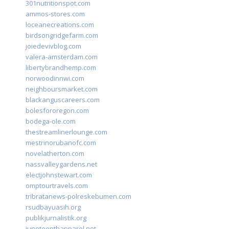
301nutritionspot.com
ammos-stores.com
loceanecreations.com
birdsongridgefarm.com
joiedevivblog.com
valera-amsterdam.com
libertybrandhemp.com
norwoodinnwi.com
neighboursmarket.com
blackanguscareers.com
bolesfororegon.com
bodega-ole.com
thestreamlinerlounge.com
mestrinorubanofc.com
novelatherton.com
nassvalleygardens.net
electjohnstewart.com
omptourtravels.com
tribratanews-polreskebumen.com
rsudbayuasih.org
publikjurnalistik.org
juneteenthapparel.net