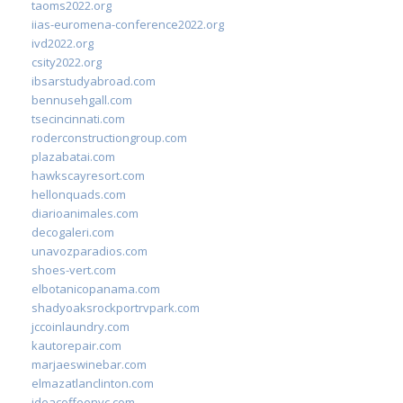
taoms2022.org
iias-euromena-conference2022.org
ivd2022.org
csity2022.org
ibsarstudyabroad.com
bennusehgall.com
tsecincinnati.com
roderconstructiongroup.com
plazabatai.com
hawkscayresort.com
hellonquads.com
diarioanimales.com
decogaleri.com
unavozparadios.com
shoes-vert.com
elbotanicopanama.com
shadyoaksrockportrvpark.com
jccoinlaundry.com
kautorepair.com
marjaeswinebar.com
elmazatlanclinton.com
ideacoffeenyc.com