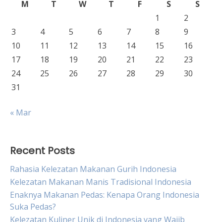
M
T
W
T
F
S
S
1
2
3
4
5
6
7
8
9
10
11
12
13
14
15
16
17
18
19
20
21
22
23
24
25
26
27
28
29
30
31
« Mar
Recent Posts
Rahasia Kelezatan Makanan Gurih Indonesia
Kelezatan Makanan Manis Tradisional Indonesia
Enaknya Makanan Pedas: Kenapa Orang Indonesia
Suka Pedas?
Kelezatan Kuliner Unik di Indonesia yang Wajib