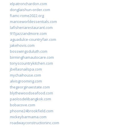
elpatronchardon.com
donglaishun-order.com
fiamc-rome2022.org
mariceworldessentials.com
lafisheriarestaurant.com
915jazzandmore.com
aguadulce-countryfair.com
jakehovis.com
bosswingsduluth.com
birminghamautocare.com
tonyscountrykitchen.com
jbellasnailspa.com
mychaihouse.com
alvisgrooming.com
thegeorginaestate.com
blythewoodseafood.com
paolosdelibangkok.com
bobacove.com
phoone24brookfield.com
mickeybarmama.com
roadwayconstructioninc.com