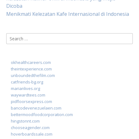
Dicoba
Menikmati Kelezatan Kafe Internasional di Indonesia
Search
for:
okhealthcareers.com
theintexperience.com
unboundedthefilm.com
catfriends-bg.org
marianlives.org
waywardtees.com
pidfloorsexpress.com
bancodevenezuelaen.com
bettermoodfoodcorporation.com
hingstonnt.com
chooseagender.com
hoverboardssale.com