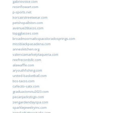
gabriovoice.com
resinflowart.com
p-sports.net
korsairstreetwear.com
petshopallston.com
avenue26tacos.com
topgglasses.com
broadmoornailsspacoloradosprings.com
missblackpasadena.com
anneskitchen.org
valenciamarketytaqueria.com
reefrecordsllc.com
alawaffle.com
aryouthfishing.com
united-basketball.com
tios-tacos.com
cafecito-satx.com
graduacionviu2023.com
pecanjackstogo.com
zengardendayspa.com
sparklejewelryinc.com
ironcladtattoostudio.com