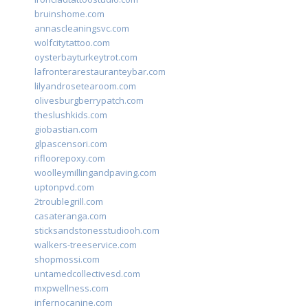
bruinshome.com
annascleaningsvc.com
wolfcitytattoo.com
oysterbayturkeytrot.com
lafronterarestauranteybar.com
lilyandrosetearoom.com
olivesburgberrypatch.com
theslushkids.com
giobastian.com
glpascensori.com
rifloorepoxy.com
woolleymillingandpaving.com
uptonpvd.com
2troublegrill.com
casateranga.com
sticksandstonesstudiooh.com
walkers-treeservice.com
shopmossi.com
untamedcollectivesd.com
mxpwellness.com
infernocanine.com