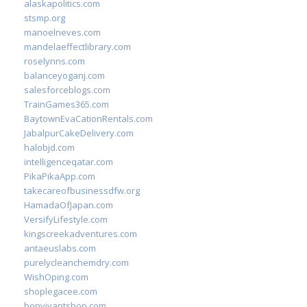
alaskapolitics.com
stsmp.org
manoelneves.com
mandelaeffectlibrary.com
roselynns.com
balanceyoganj.com
salesforceblogs.com
TrainGames365.com
BaytownEvaCationRentals.com
JabalpurCakeDelivery.com
halobjd.com
intelligenceqatar.com
PikaPikaApp.com
takecareofbusinessdfw.org
HamadaOfJapan.com
VersifyLifestyle.com
kingscreekadventures.com
antaeuslabs.com
purelycleanchemdry.com
WishOping.com
shoplegacee.com
bonvivantshop.com