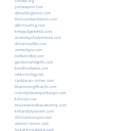
solslite.org
portwayinn.com
djmaddogmusic.com
thesoundarchitects.com
allin1roofing.com
keepjudgewebb.com
anatomyofadventure.com
drivancastillo.com
cmmedspa.com
midletontkd.com
gardensandgrills.com
basilfoodwine.com
nikko-tochigi.net
caribbean-corner.com
bluemoongiftcards.com
rivercitysteampunkexpo.com
kchoops.net
mountainsideskateshop.com
kirtlandcitytavern.com
301nutritionspot.com
ammos-stores.com
loceanecreations.com