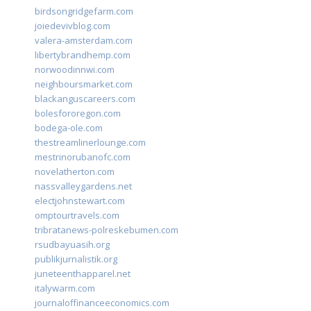
birdsongridgefarm.com
joiedevivblog.com
valera-amsterdam.com
libertybrandhemp.com
norwoodinnwi.com
neighboursmarket.com
blackanguscareers.com
bolesfororegon.com
bodega-ole.com
thestreamlinerlounge.com
mestrinorubanofc.com
novelatherton.com
nassvalleygardens.net
electjohnstewart.com
omptourtravels.com
tribratanews-polreskebumen.com
rsudbayuasih.org
publikjurnalistik.org
juneteenthapparel.net
italywarm.com
journaloffinanceeconomics.com