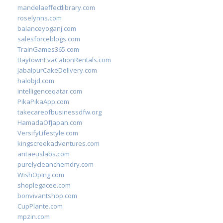
mandelaeffectlibrary.com
roselynns.com
balanceyoganj.com
salesforceblogs.com
TrainGames365.com
BaytownEvaCationRentals.com
JabalpurCakeDelivery.com
halobjd.com
intelligenceqatar.com
PikaPikaApp.com
takecareofbusinessdfw.org
HamadaOfJapan.com
VersifyLifestyle.com
kingscreekadventures.com
antaeuslabs.com
purelycleanchemdry.com
WishOping.com
shoplegacee.com
bonvivantshop.com
CupPlante.com
mpzin.com