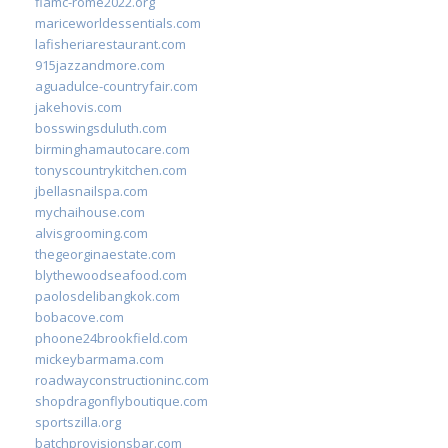
fiamc-rome2022.org
mariceworldessentials.com
lafisheriarestaurant.com
915jazzandmore.com
aguadulce-countryfair.com
jakehovis.com
bosswingsduluth.com
birminghamautocare.com
tonyscountrykitchen.com
jbellasnailspa.com
mychaihouse.com
alvisgrooming.com
thegeorginaestate.com
blythewoodseafood.com
paolosdelibangkok.com
bobacove.com
phoone24brookfield.com
mickeybarmama.com
roadwayconstructioninc.com
shopdragonflyboutique.com
sportszilla.org
batchprovisionsbar.com