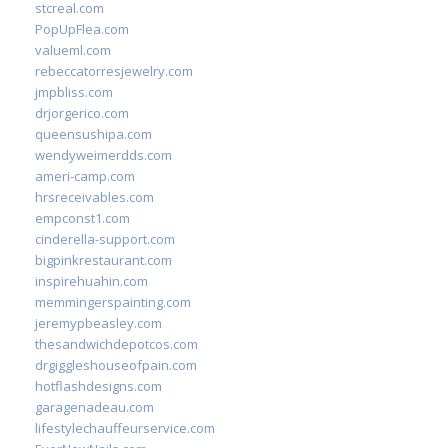
stcreal.com
PopUpFlea.com
valueml.com
rebeccatorresjewelry.com
jmpbliss.com
drjorgerico.com
queensushipa.com
wendyweimerdds.com
ameri-camp.com
hrsreceivables.com
empconst1.com
cinderella-support.com
bigpinkrestaurant.com
inspirehuahin.com
memmingerspainting.com
jeremypbeasley.com
thesandwichdepotcos.com
drgiggleshouseofpain.com
hotflashdesigns.com
garagenadeau.com
lifestylechauffeurservice.com