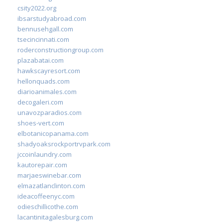
csity2022.org
ibsarstudyabroad.com
bennusehgall.com
tsecincinnati.com
roderconstructiongroup.com
plazabatai.com
hawkscayresort.com
hellonquads.com
diarioanimales.com
decogaleri.com
unavozparadios.com
shoes-vert.com
elbotanicopanama.com
shadyoaksrockportrvpark.com
jccoinlaundry.com
kautorepair.com
marjaeswinebar.com
elmazatlanclinton.com
ideacoffeenyc.com
odieschillicothe.com
lacantinitagalesburg.com