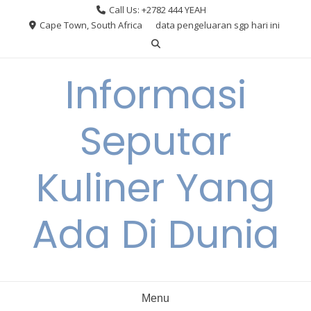
Skip
Call Us: +2782 444 YEAH
to
Cape Town, South Africa
data pengeluaran sgp hari ini
content
Informasi
Seputar
Kuliner Yang
Ada Di Dunia
Menu