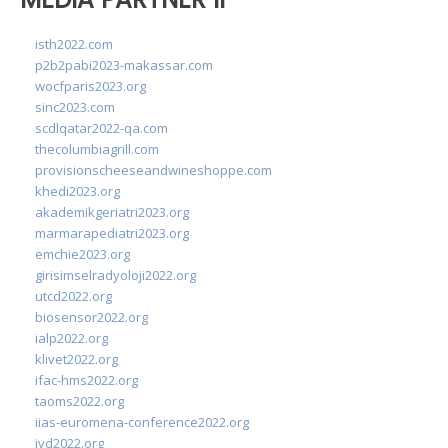
isth2022.com
p2b2pabi2023-makassar.com
wocfparis2023.org
sinc2023.com
scdlqatar2022-qa.com
thecolumbiagrill.com
provisionscheeseandwineshoppe.com
khedi2023.org
akademikgeriatri2023.org
marmarapediatri2023.org
emchie2023.org
girisimselradyoloji2022.org
utcd2022.org
biosensor2022.org
ialp2022.org
klivet2022.org
ifac-hms2022.org
taoms2022.org
iias-euromena-conference2022.org
ivd2022.org