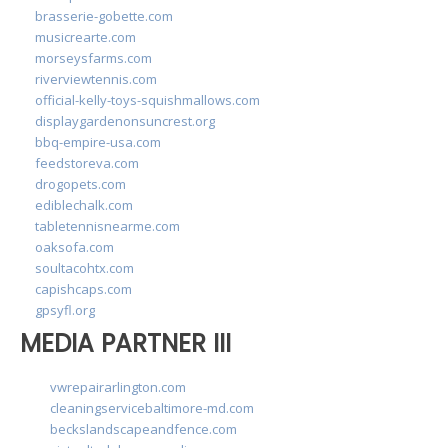
brasserie-gobette.com
musicrearte.com
morseysfarms.com
riverviewtennis.com
official-kelly-toys-squishmallows.com
displaygardenonsuncrest.org
bbq-empire-usa.com
feedstoreva.com
drogopets.com
ediblechalk.com
tabletennisnearme.com
oaksofa.com
soultacohtx.com
capishcaps.com
gpsyfl.org
MEDIA PARTNER III
vwrepairarlington.com
cleaningservicebaltimore-md.com
beckslandscapeandfence.com