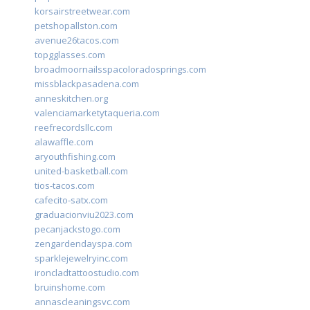
korsairstreetwear.com
petshopallston.com
avenue26tacos.com
topgglasses.com
broadmoornailsspacoloradosprings.com
missblackpasadena.com
anneskitchen.org
valenciamarketytaqueria.com
reefrecordsllc.com
alawaffle.com
aryouthfishing.com
united-basketball.com
tios-tacos.com
cafecito-satx.com
graduacionviu2023.com
pecanjackstogo.com
zengardendayspa.com
sparklejewelryinc.com
ironcladtattoostudio.com
bruinshome.com
annascleaningsvc.com