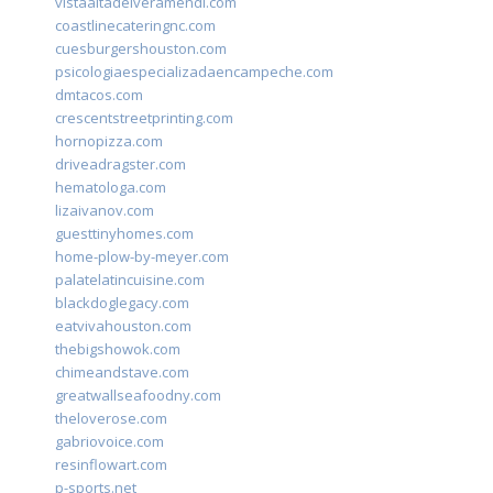
vistaaltadelveramendi.com
coastlinecateringnc.com
cuesburgershouston.com
psicologiaespecializadaencampeche.com
dmtacos.com
crescentstreetprinting.com
hornopizza.com
driveadragster.com
hematologa.com
lizaivanov.com
guesttinyhomes.com
home-plow-by-meyer.com
palatelatincuisine.com
blackdoglegacy.com
eatvivahouston.com
thebigshowok.com
chimeandstave.com
greatwallseafoodny.com
theloverose.com
gabriovoice.com
resinflowart.com
p-sports.net