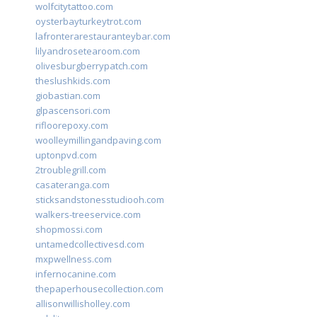
wolfcitytattoo.com
oysterbayturkeytrot.com
lafronterarestauranteybar.com
lilyandrosetearoom.com
olivesburgberrypatch.com
theslushkids.com
giobastian.com
glpascensori.com
rifloorepoxy.com
woolleymillingandpaving.com
uptonpvd.com
2troublegrill.com
casateranga.com
sticksandstonesstudiooh.com
walkers-treeservice.com
shopmossi.com
untamedcollectivesd.com
mxpwellness.com
infernocanine.com
thepaperhousecollection.com
allisonwillisholley.com