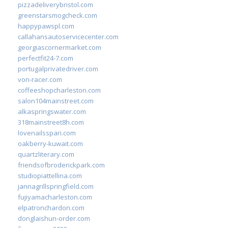
pizzadeliverybristol.com
greenstarsmogcheck.com
happypawspl.com
callahansautoservicecenter.com
georgiascornermarket.com
perfectfit24-7.com
portugalprivatedriver.com
von-racer.com
coffeeshopcharleston.com
salon104mainstreet.com
alkaspringswater.com
318mainstreet8h.com
lovenailsspari.com
oakberry-kuwait.com
quartzliterary.com
friendsofbroderickpark.com
studiopiattellina.com
jannagrillspringfield.com
fujiyamacharleston.com
elpatronchardon.com
donglaishun-order.com