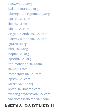
naswwebed.org
balithut-manado.org
alteregotradingcompany.org
aprce2022.com
ibie2022.com
sbcc-2022.com
AngolaOilAndGas2022.com
Convoy4Freedom2022.com
grur2023.org
hkhk2023.org
napm2023.org
apsdfd2023.org
forumausape2023.com
imkl2023.com
careerfaircsd2023.com
apsth2023.com
MedItRio2023.org
lcicon2023boston.com
waitangidayfestival2022.com
vacancesscolaires2022.com
MEDIA PARTNER II