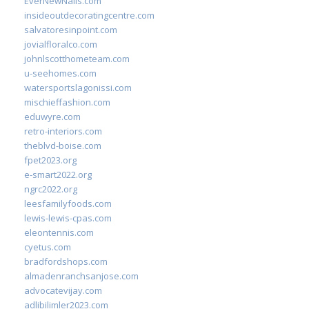
EverNewNails.com
insideoutdecoratingcentre.com
salvatoresinpoint.com
jovialfloralco.com
johnlscotthometeam.com
u-seehomes.com
watersportslagonissi.com
mischieffashion.com
eduwyre.com
retro-interiors.com
theblvd-boise.com
fpet2023.org
e-smart2022.org
ngrc2022.org
leesfamilyfoods.com
lewis-lewis-cpas.com
eleontennis.com
cyetus.com
bradfordshops.com
almadenranchsanjose.com
advocatevijay.com
adlibilimler2023.com