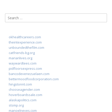
Search
for:
okhealthcareers.com
theintexperience.com
unboundedthefilm.com
catfriends-bg.org
marianlives.org
waywardtees.com
pidfloorsexpress.com
bancodevenezuelaen.com
bettermoodfoodcorporation.com
hingstonnt.com
chooseagender.com
hoverboardssale.com
alaskapolitics.com
stsmp.org
manoelneves.com