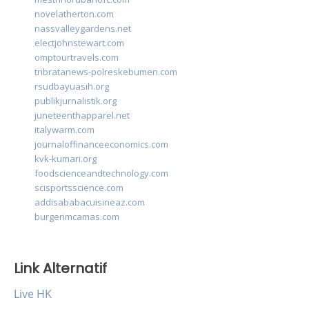
novelatherton.com
nassvalleygardens.net
electjohnstewart.com
omptourtravels.com
tribratanews-polreskebumen.com
rsudbayuasih.org
publikjurnalistik.org
juneteenthapparel.net
italywarm.com
journaloffinanceeconomics.com
kvk-kumari.org
foodscienceandtechnology.com
scisportsscience.com
addisababacuisineaz.com
burgerimcamas.com
Link Alternatif
Live HK