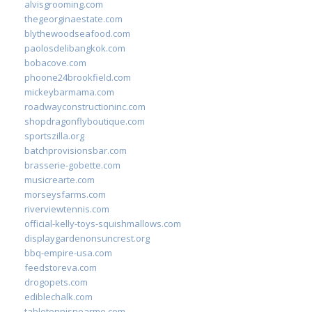
alvisgrooming.com
thegeorginaestate.com
blythewoodseafood.com
paolosdelibangkok.com
bobacove.com
phoone24brookfield.com
mickeybarmama.com
roadwayconstructioninc.com
shopdragonflyboutique.com
sportszilla.org
batchprovisionsbar.com
brasserie-gobette.com
musicrearte.com
morseysfarms.com
riverviewtennis.com
official-kelly-toys-squishmallows.com
displaygardenonsuncrest.org
bbq-empire-usa.com
feedstoreva.com
drogopets.com
ediblechalk.com
tabletennisnearme.com