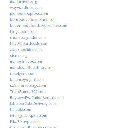
marianlives.org
waywardtees.com
pidfloorsexpress.com
bancodevenezuelaen.com
bettermoodfoodcorporation.com
hingstonnt.com
chooseagender.com
hoverboardssale.com
alaskapolitics.com
stsmp.org
manoelneves.com
mandelaeffectlibrary.com
roselynns.com
balanceyoganj.com
salesforceblogs.com
TrainGames365.com
BaytownEvaCationRentals.com
JabalpurCakeDelivery.com
halobjd.com
intelligenceqatar.com
PikaPikaApp.com
takecareofbusinessdfw.org