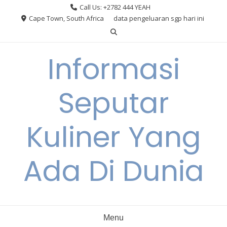
Skip
Call Us: +2782 444 YEAH
to
Cape Town, South Africa
data pengeluaran sgp hari ini
content
Informasi
Seputar
Kuliner Yang
Ada Di Dunia
Menu