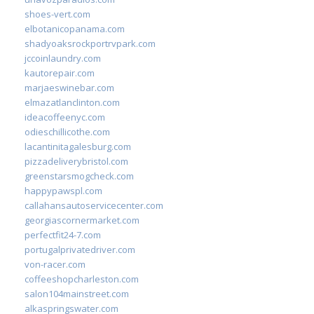
shoes-vert.com
elbotanicopanama.com
shadyoaksrockportrvpark.com
jccoinlaundry.com
kautorepair.com
marjaeswinebar.com
elmazatlanclinton.com
ideacoffeenyc.com
odieschillicothe.com
lacantinitagalesburg.com
pizzadeliverybristol.com
greenstarsmogcheck.com
happypawspl.com
callahansautoservicecenter.com
georgiascornermarket.com
perfectfit24-7.com
portugalprivatedriver.com
von-racer.com
coffeeshopcharleston.com
salon104mainstreet.com
alkaspringswater.com