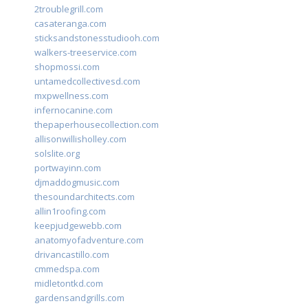
2troublegrill.com
casateranga.com
sticksandstonesstudiooh.com
walkers-treeservice.com
shopmossi.com
untamedcollectivesd.com
mxpwellness.com
infernocanine.com
thepaperhousecollection.com
allisonwillisholley.com
solslite.org
portwayinn.com
djmaddogmusic.com
thesoundarchitects.com
allin1roofing.com
keepjudgewebb.com
anatomyofadventure.com
drivancastillo.com
cmmedspa.com
midletontkd.com
gardensandgrills.com