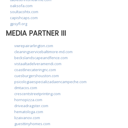
oaksofa.com
soultacohtx.com
capishcaps.com
gpsyfl.org
MEDIA PARTNER III
vwrepairarlington.com
cleaningservicebaltimore-md.com
beckslandscapeandfence.com
vistaaltadelveramendi.com
coastlinecateringnc.com
cuesburgershouston.com
psicologiaespecializadaencampeche.com
dmtacos.com
crescentstreetprinting.com
hornopizza.com
driveadragster.com
hematologa.com
lizaivanov.com
guesttinyhomes.com