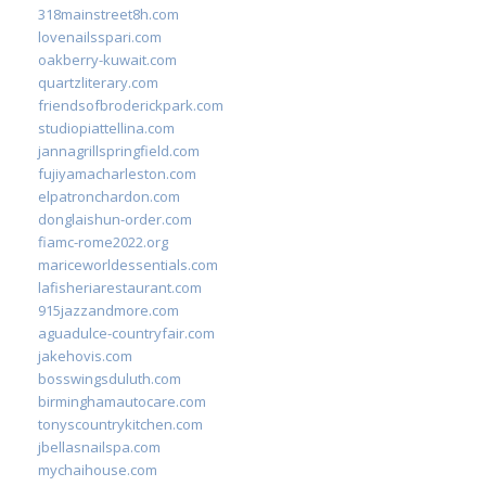
318mainstreet8h.com
lovenailsspari.com
oakberry-kuwait.com
quartzliterary.com
friendsofbroderickpark.com
studiopiattellina.com
jannagrillspringfield.com
fujiyamacharleston.com
elpatronchardon.com
donglaishun-order.com
fiamc-rome2022.org
mariceworldessentials.com
lafisheriarestaurant.com
915jazzandmore.com
aguadulce-countryfair.com
jakehovis.com
bosswingsduluth.com
birminghamautocare.com
tonyscountrykitchen.com
jbellasnailspa.com
mychaihouse.com