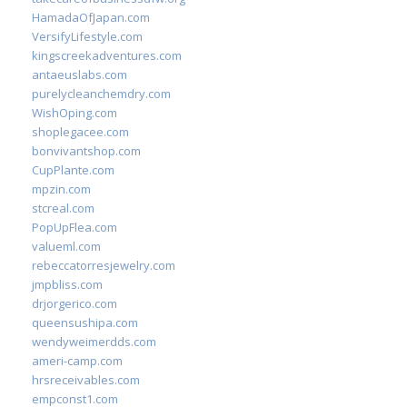
HamadaOfJapan.com
VersifyLifestyle.com
kingscreekadventures.com
antaeuslabs.com
purelycleanchemdry.com
WishOping.com
shoplegacee.com
bonvivantshop.com
CupPlante.com
mpzin.com
stcreal.com
PopUpFlea.com
valueml.com
rebeccatorresjewelry.com
jmpbliss.com
drjorgerico.com
queensushipa.com
wendyweimerdds.com
ameri-camp.com
hrsreceivables.com
empconst1.com