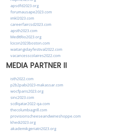
apsdfd2023.org
forumausape2023.com
imkl2023.com
careerfaircsd2023.com
apsth2023.com
MedItRio2023.org
lcicon2023boston.com
waitangidayfestival2022.com
vacancesscolaires2022.com
MEDIA PARTNER II
isth2022.com
p2b2pabi2023-makassar.com
wocfparis2023.org
sinc2023.com
scdlqatar2022-qa.com
thecolumbiagrill.com
provisionscheeseandwineshoppe.com
khedi2023.org
akademikgeriatri2023.org