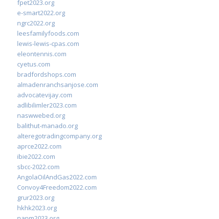
fpet2023.org
e-smart2022.org
ngrc2022.org
leesfamilyfoods.com
lewis-lewis-cpas.com
eleontennis.com
cyetus.com
bradfordshops.com
almadenranchsanjose.com
advocatevijay.com
adlibilimler2023.com
naswwebed.org
balithut-manado.org
alteregotradingcompany.org
aprce2022.com
ibie2022.com
sbcc-2022.com
AngolaOilAndGas2022.com
Convoy4Freedom2022.com
grur2023.org
hkhk2023.org
napm2023.org