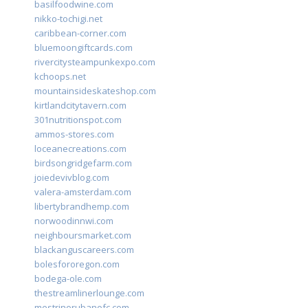
basilfoodwine.com
nikko-tochigi.net
caribbean-corner.com
bluemoongiftcards.com
rivercitysteampunkexpo.com
kchoops.net
mountainsideskateshop.com
kirtlandcitytavern.com
301nutritionspot.com
ammos-stores.com
loceanecreations.com
birdsongridgefarm.com
joiedevivblog.com
valera-amsterdam.com
libertybrandhemp.com
norwoodinnwi.com
neighboursmarket.com
blackanguscareers.com
bolesfororegon.com
bodega-ole.com
thestreamlinerlounge.com
mestrinorubanofc.com