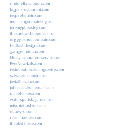
cinderella-support.com
bigpinkrestaurant.com
inspirehuahin.com
memmingerspainting.com
jeremypbeasley.com
thesandwichdepotcos.com
drgiggleshouseofpain.com
hotflashdesigns.com
garagenadeau.com
lifestylechauffeurservice.com
EverNewNails.com
insideoutdecoratingcentre.com
salvatoresinpoint.com
jovialfloralco.com
johnlscotthometeam.com
u-seehomes.com
watersportslagonissi.com
mischieffashion.com
eduwyre.com
retro-interiors.com
theblvd-boise.com