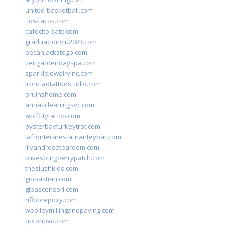
united-basketball.com
tios-tacos.com
cafecito-satx.com
graduacionviu2023.com
pecanjackstogo.com
zengardendayspa.com
sparklejewelryinc.com
ironcladtattoostudio.com
bruinshome.com
annascleaningsvc.com
wolfcitytattoo.com
oysterbayturkeytrot.com
lafronterarestauranteybar.com
lilyandrosetearoom.com
olivesburgberrypatch.com
theslushkids.com
giobastian.com
glpascensori.com
rifloorepoxy.com
woolleymillingandpaving.com
uptonpvd.com