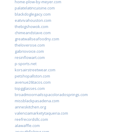
home-plow-by-meyer.com
palatelatincuisine.com
blackdoglegacy.com
eatvivahouston.com
thebigshowok.com
chimeandstave.com
greatwallseafoodny.com
theloverose.com
gabriovoice.com
resinflowart.com
p-sports.net
korsairstreetwear.com
petshopallston.com
avenue26tacos.com
topgglasses.com
broadmoornailsspacoloradosprings.com
missblackpasadena.com
anneskitchen.org
valenciamarketytaqueria.com
reefrecordsllc.com
alawaffle.com
aryouthfishing.com