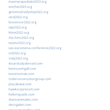
marmarapediatri2023.org
emchie2023.org
girisimselradyoloji2022.org
utcd2022.org
biosensor2022.org
ialp2022.org
klivet2022.org
ifac-hms2022.org
taoms2022.org
iias-euromena-conference2022.org
ivd2022.org
csity2022.org
ibsarstudyabroad.com
bennusehgall.com
tsecincinnati.com
roderconstructiongroup.com
plazabatai.com
hawkscayresort.com
hellonquads.com
diarioanimales.com
decogaleri.com
unavozparadios.com