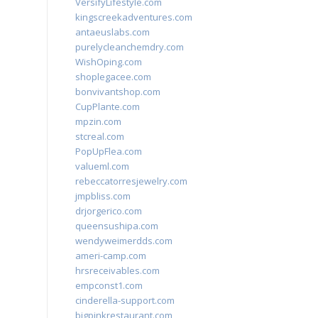
VersifyLifestyle.com
kingscreekadventures.com
antaeuslabs.com
purelycleanchemdry.com
WishOping.com
shoplegacee.com
bonvivantshop.com
CupPlante.com
mpzin.com
stcreal.com
PopUpFlea.com
valueml.com
rebeccatorresjewelry.com
jmpbliss.com
drjorgerico.com
queensushipa.com
wendyweimerdds.com
ameri-camp.com
hrsreceivables.com
empconst1.com
cinderella-support.com
bigpinkrestaurant.com