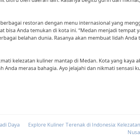
 ditiru oleh daerah lain. Rasanya begitu gurih dan nikmat,
iki berbagai restoran dengan menu internasional yang meng
rat bisa Anda temukan di kota ini. “Medan menjadi tempat 
berbagai belahan dunia. Rasanya akan membuat lidah Anda 
mati kelezatan kuliner mantap di Medan. Kota yang kaya a
h Anda merasa bahagia. Ayo jelajahi dan nikmati sensasi ku
adi Daya
Explore Kuliner Terenak di Indonesia: Kelezata
Nusa