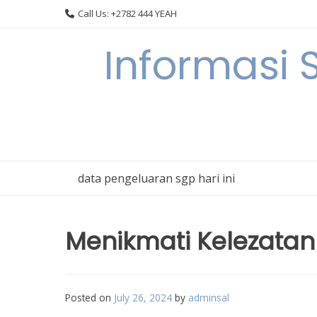
Skip
Call Us: +2782 444 YEAH
to
content
Informasi 
data pengeluaran sgp hari ini
Menikmati Kelezatan
Posted on
July 26, 2024
by
adminsal