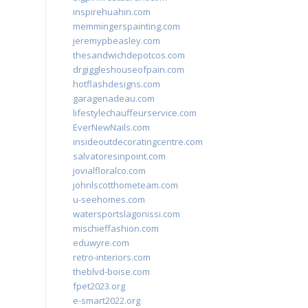
inspirehuahin.com
memmingerspainting.com
jeremypbeasley.com
thesandwichdepotcos.com
drgiggleshouseofpain.com
hotflashdesigns.com
garagenadeau.com
lifestylechauffeurservice.com
EverNewNails.com
insideoutdecoratingcentre.com
salvatoresinpoint.com
jovialfloralco.com
johnlscotthometeam.com
u-seehomes.com
watersportslagonissi.com
mischieffashion.com
eduwyre.com
retro-interiors.com
theblvd-boise.com
fpet2023.org
e-smart2022.org