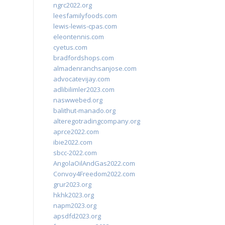
ngrc2022.org
leesfamilyfoods.com
lewis-lewis-cpas.com
eleontennis.com
cyetus.com
bradfordshops.com
almadenranchsanjose.com
advocatevijay.com
adlibilimler2023.com
naswwebed.org
balithut-manado.org
alteregotradingcompany.org
aprce2022.com
ibie2022.com
sbcc-2022.com
AngolaOilAndGas2022.com
Convoy4Freedom2022.com
grur2023.org
hkhk2023.org
napm2023.org
apsdfd2023.org