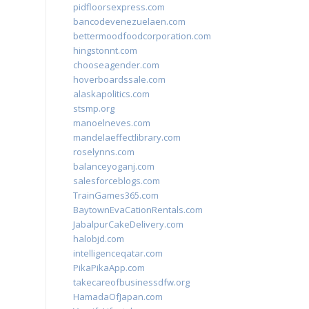
pidfloorsexpress.com
bancodevenezuelaen.com
bettermoodfoodcorporation.com
hingstonnt.com
chooseagender.com
hoverboardssale.com
alaskapolitics.com
stsmp.org
manoelneves.com
mandelaeffectlibrary.com
roselynns.com
balanceyoganj.com
salesforceblogs.com
TrainGames365.com
BaytownEvaCationRentals.com
JabalpurCakeDelivery.com
halobjd.com
intelligenceqatar.com
PikaPikaApp.com
takecareofbusinessdfw.org
HamadaOfJapan.com