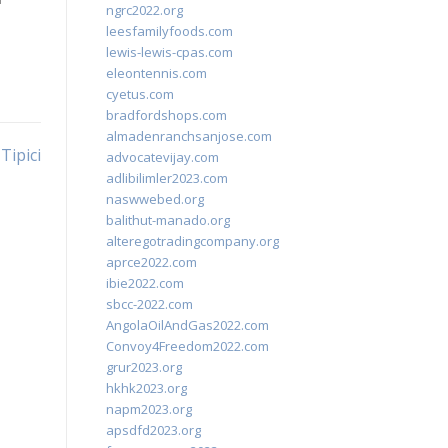
ngrc2022.org
leesfamilyfoods.com
lewis-lewis-cpas.com
eleontennis.com
cyetus.com
bradfordshops.com
almadenranchsanjose.com
Tipici
advocatevijay.com
adlibilimler2023.com
naswwebed.org
balithut-manado.org
alteregotradingcompany.org
aprce2022.com
ibie2022.com
sbcc-2022.com
AngolaOilAndGas2022.com
Convoy4Freedom2022.com
grur2023.org
hkhk2023.org
napm2023.org
apsdfd2023.org