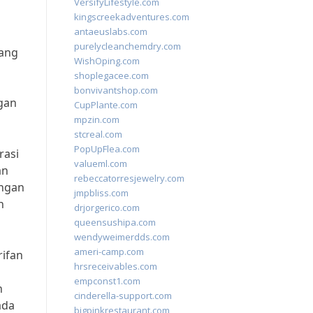
VersifyLifestyle.com
kingscreekadventures.com
antaeuslabs.com
purelycleanchemdry.com
yang
WishOping.com
shoplegacee.com
bonvivantshop.com
gan
CupPlante.com
mpzin.com
stcreal.com
PopUpFlea.com
rasi
valueml.com
an
rebeccatorresjewelry.com
engan
jmpbliss.com
n
drjorgerico.com
queensushipa.com
wendyweimerdds.com
ameri-camp.com
rifan
hrsreceivables.com
empconst1.com
n
cinderella-support.com
ada
bigpinkrestaurant.com