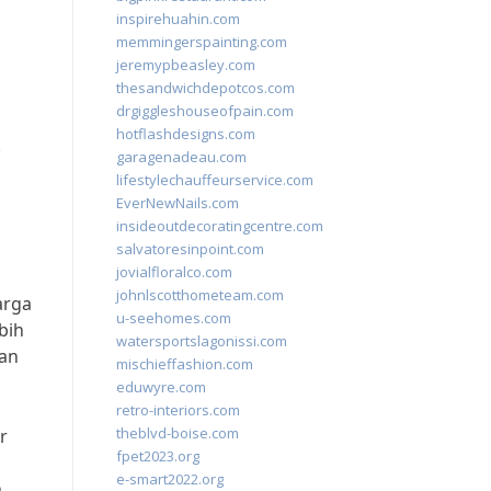
inspirehuahin.com
memmingerspainting.com
jeremypbeasley.com
thesandwichdepotcos.com
drgiggleshouseofpain.com
hotflashdesigns.com
.
garagenadeau.com
lifestylechauffeurservice.com
EverNewNails.com
insideoutdecoratingcentre.com
salvatoresinpoint.com
jovialfloralco.com
johnlscotthometeam.com
arga
u-seehomes.com
bih
watersportslagonissi.com
kan
mischieffashion.com
eduwyre.com
retro-interiors.com
theblvd-boise.com
r
fpet2023.org
e-smart2022.org
n