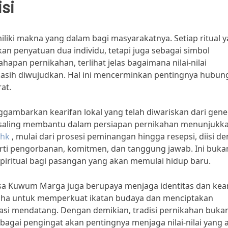
si
iki makna yang dalam bagi masyarakatnya. Setiap ritual 
n penyatuan dua individu, tetapi juga sebagai simbol
hapan pernikahan, terlihat jelas bagaimana nilai-nilai
kasih diwujudkan. Hal ini mencerminkan pentingnya hubun
at.
nggambarkan kearifan lokal yang telah diwariskan dari gene
g saling membantu dalam persiapan pernikahan menunjukk
 hk
, mulai dari prosesi peminangan hingga resepsi, diisi d
perti pengorbanan, komitmen, dan tanggung jawab. Ini buka
piritual bagi pasangan yang akan memulai hidup baru.
Desa Kuwum Marga juga berupaya menjaga identitas dan kea
saha untuk memperkuat ikatan budaya dan menciptakan
si mendatang. Dengan demikian, tradisi pernikahan buka
ebagai pengingat akan pentingnya menjaga nilai-nilai yang 