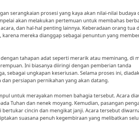
n serangkaian prosesi yang kaya akan nilai-nilai budaya 
a mempelai akan melakukan pertemuan untuk membahas berb
 acara, dan hal-hal penting lainnya. Keberadaan orang tua 
ni, karena mereka dianggap sebagai penuntun yang membe
an dengan tahapan adat seperti merarik atau meminang, di 
erempuan. Ini biasanya diiringi dengan pemberian tanda
ga, sebagai ungkapan keseriusan. Selama proses ini, diada
a dan persiapan pernikahan yang akan datang.
mpul untuk merayakan momen bahagia tersebut. Acara dia
epada Tuhan dan nenek moyang. Kemudian, pasangan penga
 bertukar cincin dan mengikat janji. Acara tersebut diwarn
nciptakan suasana penuh kegembiraan yang melibatkan sel