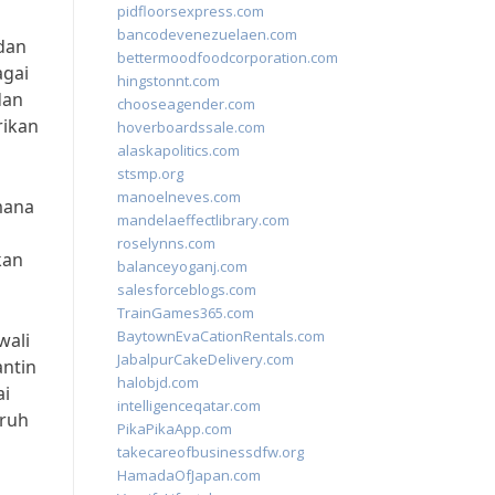
pidfloorsexpress.com
bancodevenezuelaen.com
dan
bettermoodfoodcorporation.com
agai
hingstonnt.com
dan
chooseagender.com
rikan
hoverboardssale.com
alaskapolitics.com
stsmp.org
manoelneves.com
mana
mandelaeffectlibrary.com
roselynns.com
kan
balanceyoganj.com
salesforceblogs.com
TrainGames365.com
BaytownEvaCationRentals.com
wali
JabalpurCakeDelivery.com
ntin
halobjd.com
ai
intelligenceqatar.com
uruh
PikaPikaApp.com
takecareofbusinessdfw.org
HamadaOfJapan.com