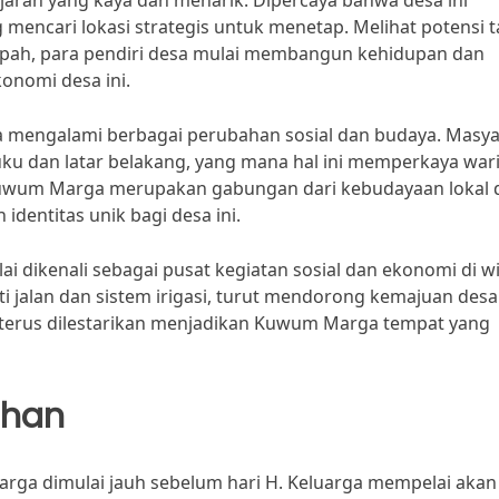
arah yang kaya dan menarik. Dipercaya bahwa desa ini
 mencari lokasi strategis untuk menetap. Melihat potensi 
pah, para pendiri desa mulai membangun kehidupan dan
onomi desa ini.
a mengalami berbagai perubahan sosial dan budaya. Masya
suku dan latar belakang, yang mana hal ini memperkaya war
i Kuwum Marga merupakan gabungan dari kebudayaan lokal 
identitas unik bagi desa ini.
 dikenali sebagai pusat kegiatan sosial dan ekonomi di w
ti jalan dan sistem irigasi, turut mendorong kemajuan desa
ng terus dilestarikan menjadikan Kuwum Marga tempat yang
ahan
arga dimulai jauh sebelum hari H. Keluarga mempelai akan