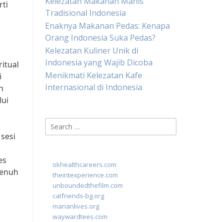
Kelezatan Makanan Manis
ti
Tradisional Indonesia
g
Enaknya Makanan Pedas: Kenapa
Orang Indonesia Suka Pedas?
Kelezatan Kuliner Unik di
Indonesia yang Wajib Dicoba
ritual
Menikmati Kelezatan Kafe
i
Internasional di Indonesia
n
lui
Search
for:
sesi
es
okhealthcareers.com
penuh
theintexperience.com
unboundedthefilm.com
catfriends-bg.org
marianlives.org
waywardtees.com