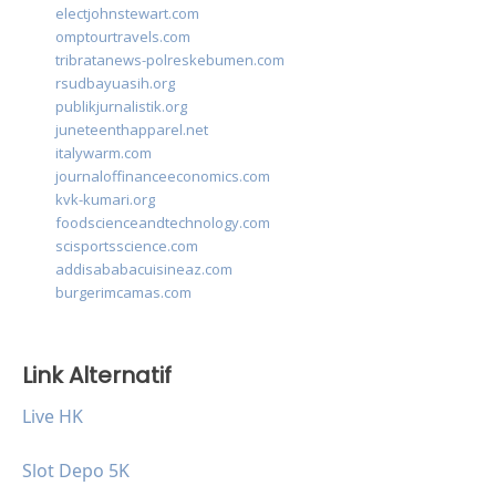
electjohnstewart.com
omptourtravels.com
tribratanews-polreskebumen.com
rsudbayuasih.org
publikjurnalistik.org
juneteenthapparel.net
italywarm.com
journaloffinanceeconomics.com
kvk-kumari.org
foodscienceandtechnology.com
scisportsscience.com
addisababacuisineaz.com
burgerimcamas.com
Link Alternatif
Live HK
Slot Depo 5K