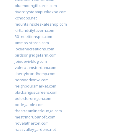
bluemoongiftcards.com
rivercitysteampunkexpo.com
kchoops.net
mountainsideskateshop.com
kirtlandcitytavern.com
301nutritionspot.com
ammos-stores.com
loceanecreations.com
birdsongridgefarm.com
joiedevivblog.com
valera-amsterdam.com
libertybrandhemp.com
norwoodinnwi.com
neighboursmarket.com
blackanguscareers.com
bolesfororegon.com
bodega-ole.com
thestreamlinerlounge.com
mestrinorubanofc.com
novelatherton.com
nassvalleygardens.net