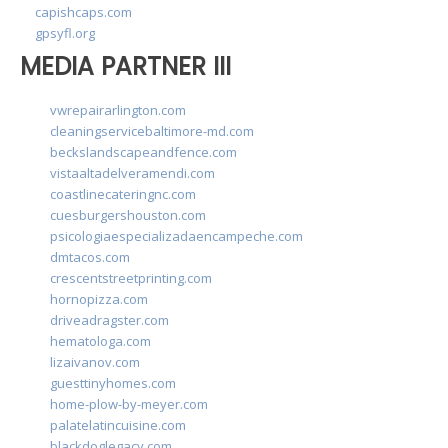
capishcaps.com
gpsyfl.org
MEDIA PARTNER III
vwrepairarlington.com
cleaningservicebaltimore-md.com
beckslandscapeandfence.com
vistaaltadelveramendi.com
coastlinecateringnc.com
cuesburgershouston.com
psicologiaespecializadaencampeche.com
dmtacos.com
crescentstreetprinting.com
hornopizza.com
driveadragster.com
hematologa.com
lizaivanov.com
guesttinyhomes.com
home-plow-by-meyer.com
palatelatincuisine.com
blackdoglegacy.com