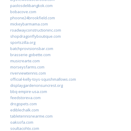
paolosdelibangkok.com
bobacove.com
phoone24brookfield.com
mickeybarmama.com
roadwayconstructioninc.com
shopdragonflyboutique.com
sportszilla.org
batchprovisionsbar.com
brasserie-gobette.com
musicrearte.com
morseysfarms.com
riverviewtennis.com
official-kelly-toys-squishmallows.com
displaygardenonsuncrest.org
bbq-empire-usa.com
feedstoreva.com
drogopets.com
ediblechalk.com
tabletennisnearme.com
oaksofa.com
soultacohtx.com