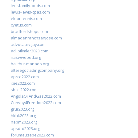
leesfamilyfoods.com
lewis-lewis-cpas.com
eleontennis.com
cyetus.com
bradfordshops.com
almadenranchsanjose.com
advocatevijay.com
adlibilimler2023.com
naswwebed.org
balithut-manado.org
alteregotradingcompany.org
aprce2022.com
ibie2022.com
sbcc-2022.com
AngolaOilAndGas2022.com
Convoy4Freedom2022.com
grur2023.org
hkhk2023.org
napm2023.org
apsdfd2023.org
forumausape2023.com