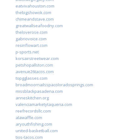
eatvivahouston.com
thebigshowok.com
chimeandstave.com
greatwallseafoodny.com
theloverose.com
gabriovoice.com
resinflowart.com
p-sports.net
korsairstreetwear.com
petshopallston.com
avenue26tacos.com
topgglasses.com
broadmoornailsspacoloradosprings.com
missblackpasadena.com
anneskitchen.org
valenciamarketytaqueria.com
reefrecordsllc.com
alawaffle.com
aryouthfishing.com
united-basketball.com
tios-tacos.com