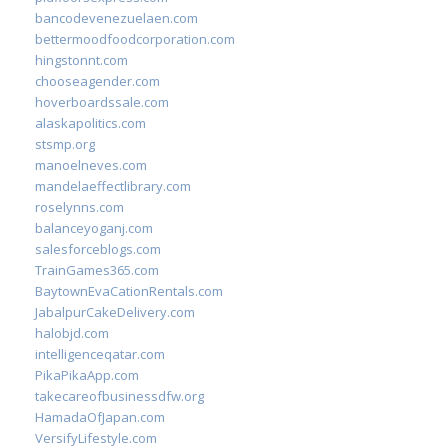
bancodevenezuelaen.com
bettermoodfoodcorporation.com
hingstonnt.com
chooseagender.com
hoverboardssale.com
alaskapolitics.com
stsmp.org
manoelneves.com
mandelaeffectlibrary.com
roselynns.com
balanceyoganj.com
salesforceblogs.com
TrainGames365.com
BaytownEvaCationRentals.com
JabalpurCakeDelivery.com
halobjd.com
intelligenceqatar.com
PikaPikaApp.com
takecareofbusinessdfw.org
HamadaOfJapan.com
VersifyLifestyle.com