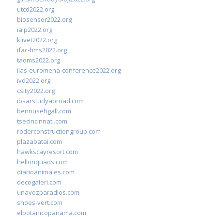
utcd2022.org
biosensor2022.org
ialp2022.org
klivet2022.org
ifac-hms2022.org
taoms2022.org
iias-euromena-conference2022.org
ivd2022.org
csity2022.org
ibsarstudyabroad.com
bennusehgall.com
tsecincinnati.com
roderconstructiongroup.com
plazabatai.com
hawkscayresort.com
hellonquads.com
diarioanimales.com
decogaleri.com
unavozparadios.com
shoes-vert.com
elbotanicopanama.com