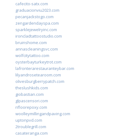
cafecito-satx.com
graduacionviu2023.com
pecanjackstogo.com
zengardendayspa.com
sparklejewelryinc.com
ironcladtattoostudio.com
bruinshome.com
annascleaningsvc.com
wolfcitytattoo.com
oysterbayturkeytrot.com
lafronterarestauranteybar.com
lilyandrosetearoom.com
olivesburgberrypatch.com
theslushkids.com
giobastian.com
glpascensori.com
rifloorepoxy.com
woolleymillingandpaving.com
uptonpvd.com
2troublegrill.com
casateranga.com