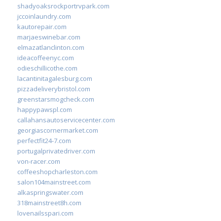
shadyoaksrockportrvpark.com
jccoinlaundry.com
kautorepair.com
marjaeswinebar.com
elmazatlanclinton.com
ideacoffeenyc.com
odieschillicothe.com
lacantinitagalesburg.com
pizzadeliverybristol.com
greenstarsmogcheck.com
happypawspl.com
callahansautoservicecenter.com
georgiascornermarket.com
perfectfit24-7.com
portugalprivatedriver.com
von-racer.com
coffeeshopcharleston.com
salon104mainstreet.com
alkaspringswater.com
318mainstreet8h.com
lovenailsspari.com