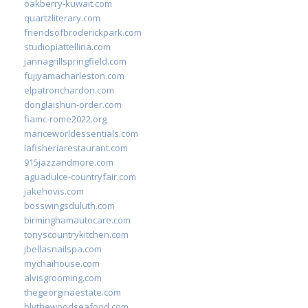
oakberry-kuwait.com
quartzliterary.com
friendsofbroderickpark.com
studiopiattellina.com
jannagrillspringfield.com
fujiyamacharleston.com
elpatronchardon.com
donglaishun-order.com
fiamc-rome2022.org
mariceworldessentials.com
lafisheriarestaurant.com
915jazzandmore.com
aguadulce-countryfair.com
jakehovis.com
bosswingsduluth.com
birminghamautocare.com
tonyscountrykitchen.com
jbellasnailspa.com
mychaihouse.com
alvisgrooming.com
thegeorginaestate.com
blythewoodseafood.com