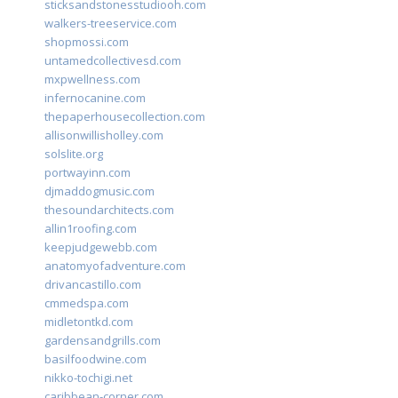
sticksandstonesstudiooh.com
walkers-treeservice.com
shopmossi.com
untamedcollectivesd.com
mxpwellness.com
infernocanine.com
thepaperhousecollection.com
allisonwillisholley.com
solslite.org
portwayinn.com
djmaddogmusic.com
thesoundarchitects.com
allin1roofing.com
keepjudgewebb.com
anatomyofadventure.com
drivancastillo.com
cmmedspa.com
midletontkd.com
gardensandgrills.com
basilfoodwine.com
nikko-tochigi.net
caribbean-corner.com