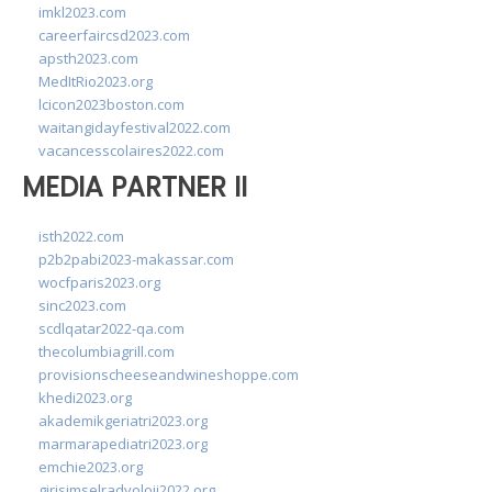
imkl2023.com
careerfaircsd2023.com
apsth2023.com
MedItRio2023.org
lcicon2023boston.com
waitangidayfestival2022.com
vacancesscolaires2022.com
MEDIA PARTNER II
isth2022.com
p2b2pabi2023-makassar.com
wocfparis2023.org
sinc2023.com
scdlqatar2022-qa.com
thecolumbiagrill.com
provisionscheeseandwineshoppe.com
khedi2023.org
akademikgeriatri2023.org
marmarapediatri2023.org
emchie2023.org
girisimselradyoloji2022.org