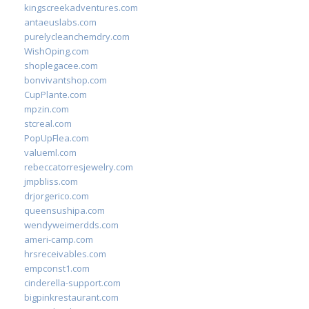
kingscreekadventures.com
antaeuslabs.com
purelycleanchemdry.com
WishOping.com
shoplegacee.com
bonvivantshop.com
CupPlante.com
mpzin.com
stcreal.com
PopUpFlea.com
valueml.com
rebeccatorresjewelry.com
jmpbliss.com
drjorgerico.com
queensushipa.com
wendyweimerdds.com
ameri-camp.com
hrsreceivables.com
empconst1.com
cinderella-support.com
bigpinkrestaurant.com