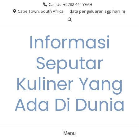
Skip
Call Us: +2782 444 YEAH
to
Cape Town, South Africa
data pengeluaran sgp hari ini
content
Informasi
Seputar
Kuliner Yang
Ada Di Dunia
Menu