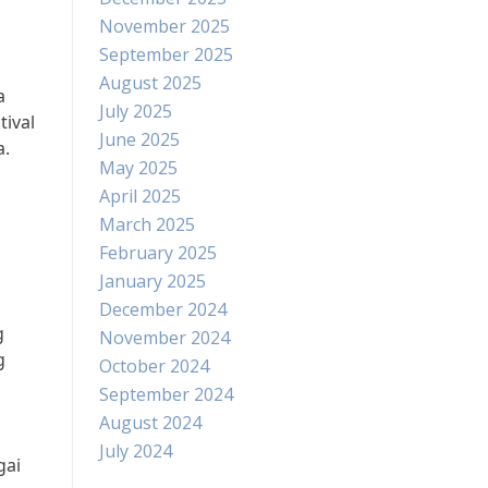
November 2025
September 2025
August 2025
a
July 2025
tival
June 2025
a.
May 2025
April 2025
March 2025
February 2025
January 2025
December 2024
g
November 2024
g
October 2024
September 2024
August 2024
July 2024
gai