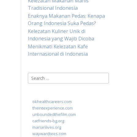
Kelezatan Makanan Manis
Tradisional Indonesia
Enaknya Makanan Pedas: Kenapa
Orang Indonesia Suka Pedas?
Kelezatan Kuliner Unik di
Indonesia yang Wajib Dicoba
Menikmati Kelezatan Kafe
Internasional di Indonesia
Search
for:
okhealthcareers.com
theintexperience.com
unboundedthefilm.com
catfriends-bg.org
marianlives.org
waywardtees.com