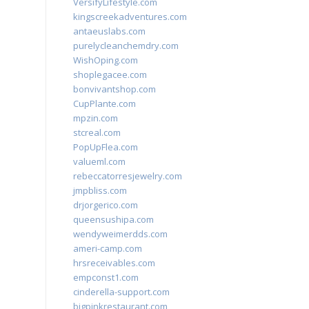
VersifyLifestyle.com
kingscreekadventures.com
antaeuslabs.com
purelycleanchemdry.com
WishOping.com
shoplegacee.com
bonvivantshop.com
CupPlante.com
mpzin.com
stcreal.com
PopUpFlea.com
valueml.com
rebeccatorresjewelry.com
jmpbliss.com
drjorgerico.com
queensushipa.com
wendyweimerdds.com
ameri-camp.com
hrsreceivables.com
empconst1.com
cinderella-support.com
bigpinkrestaurant.com