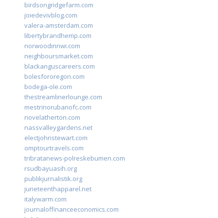
birdsongridgefarm.com
joiedevivblog.com
valera-amsterdam.com
libertybrandhemp.com
norwoodinnwi.com
neighboursmarket.com
blackanguscareers.com
bolesfororegon.com
bodega-ole.com
thestreamlinerlounge.com
mestrinorubanofc.com
novelatherton.com
nassvalleygardens.net
electjohnstewart.com
omptourtravels.com
tribratanews-polreskebumen.com
rsudbayuasih.org
publikjurnalistik.org
juneteenthapparel.net
italywarm.com
journaloffinanceeconomics.com