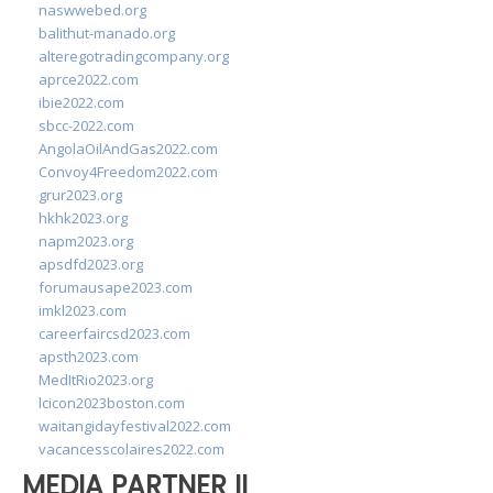
naswwebed.org
balithut-manado.org
alteregotradingcompany.org
aprce2022.com
ibie2022.com
sbcc-2022.com
AngolaOilAndGas2022.com
Convoy4Freedom2022.com
grur2023.org
hkhk2023.org
napm2023.org
apsdfd2023.org
forumausape2023.com
imkl2023.com
careerfaircsd2023.com
apsth2023.com
MedItRio2023.org
lcicon2023boston.com
waitangidayfestival2022.com
vacancesscolaires2022.com
MEDIA PARTNER II