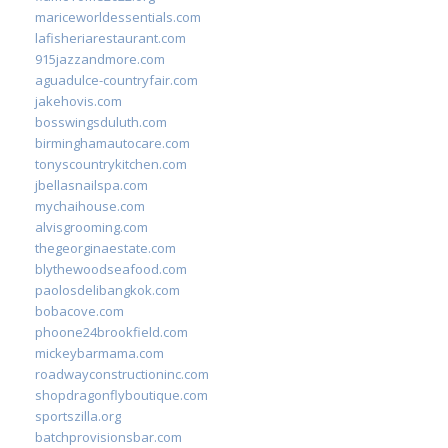
mariceworldessentials.com
lafisheriarestaurant.com
915jazzandmore.com
aguadulce-countryfair.com
jakehovis.com
bosswingsduluth.com
birminghamautocare.com
tonyscountrykitchen.com
jbellasnailspa.com
mychaihouse.com
alvisgrooming.com
thegeorginaestate.com
blythewoodseafood.com
paolosdelibangkok.com
bobacove.com
phoone24brookfield.com
mickeybarmama.com
roadwayconstructioninc.com
shopdragonflyboutique.com
sportszilla.org
batchprovisionsbar.com