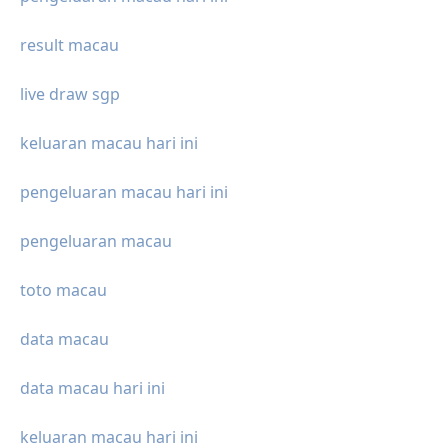
result macau
live draw sgp
keluaran macau hari ini
pengeluaran macau hari ini
pengeluaran macau
toto macau
data macau
data macau hari ini
keluaran macau hari ini