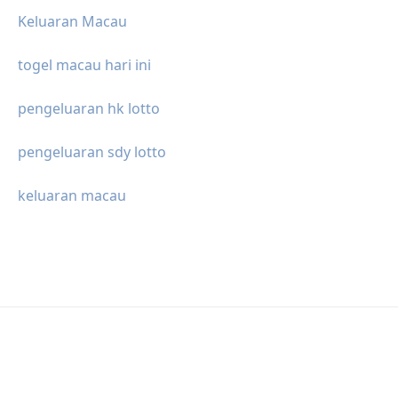
Keluaran Macau
togel macau hari ini
pengeluaran hk lotto
pengeluaran sdy lotto
keluaran macau