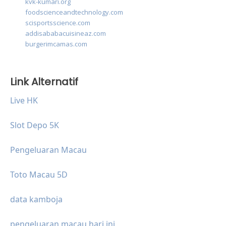
kvk-kumari.org
foodscienceandtechnology.com
scisportsscience.com
addisababacuisineaz.com
burgerimcamas.com
Link Alternatif
Live HK
Slot Depo 5K
Pengeluaran Macau
Toto Macau 5D
data kamboja
pengeluaran macau hari ini