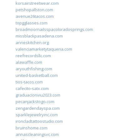
korsairstreetwear.com
petshopallston.com
avenue26tacos.com
topgglasses.com
broadmoornailsspacoloradosprings.com
missblackpasadena.com
anneskitchen.org
valenciamarketytaqueria.com
reefrecordsllc.com
alawaffle.com
aryouthfishing.com
united-basketball.com
tios-tacos.com
cafecito-satx.com
graduacionviu2023.com
pecanjackstogo.com
zengardendayspa.com
sparklejewelryinc.com
ironcladtattoostudio.com
bruinshome.com
annascleaningsvc.com