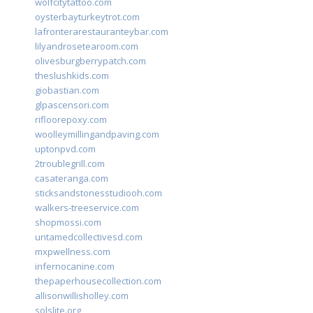
wolfcitytattoo.com
oysterbayturkeytrot.com
lafronterarestauranteybar.com
lilyandrosetearoom.com
olivesburgberrypatch.com
theslushkids.com
giobastian.com
glpascensori.com
rifloorepoxy.com
woolleymillingandpaving.com
uptonpvd.com
2troublegrill.com
casateranga.com
sticksandstonesstudiooh.com
walkers-treeservice.com
shopmossi.com
untamedcollectivesd.com
mxpwellness.com
infernocanine.com
thepaperhousecollection.com
allisonwillisholley.com
solslite.org