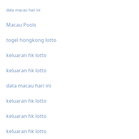
data macau hari ini
Macau Pools
togel hongkong lotto
keluaran hk lotto
keluaran hk lotto
data macau hari ini
keluaran hk lotto
keluaran hk lotto
keluaran hk lotto