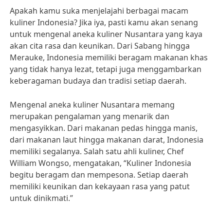
Apakah kamu suka menjelajahi berbagai macam
kuliner Indonesia? Jika iya, pasti kamu akan senang
untuk mengenal aneka kuliner Nusantara yang kaya
akan cita rasa dan keunikan. Dari Sabang hingga
Merauke, Indonesia memiliki beragam makanan khas
yang tidak hanya lezat, tetapi juga menggambarkan
keberagaman budaya dan tradisi setiap daerah.
Mengenal aneka kuliner Nusantara memang
merupakan pengalaman yang menarik dan
mengasyikkan. Dari makanan pedas hingga manis,
dari makanan laut hingga makanan darat, Indonesia
memiliki segalanya. Salah satu ahli kuliner, Chef
William Wongso, mengatakan, “Kuliner Indonesia
begitu beragam dan mempesona. Setiap daerah
memiliki keunikan dan kekayaan rasa yang patut
untuk dinikmati.”