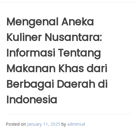
Mengenal Aneka
Kuliner Nusantara:
Informasi Tentang
Makanan Khas dari
Berbagai Daerah di
Indonesia
Posted on
January 11, 2025
by
adminsal