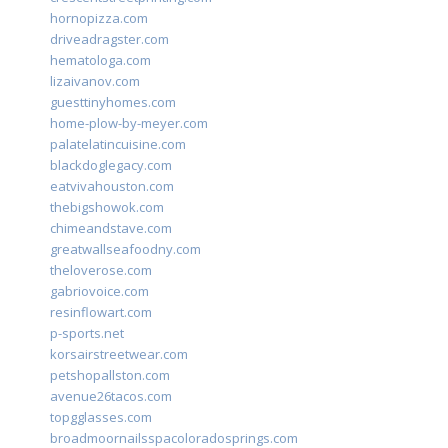
hornopizza.com
driveadragster.com
hematologa.com
lizaivanov.com
guesttinyhomes.com
home-plow-by-meyer.com
palatelatincuisine.com
blackdoglegacy.com
eatvivahouston.com
thebigshowok.com
chimeandstave.com
greatwallseafoodny.com
theloverose.com
gabriovoice.com
resinflowart.com
p-sports.net
korsairstreetwear.com
petshopallston.com
avenue26tacos.com
topgglasses.com
broadmoornailsspacoloradosprings.com