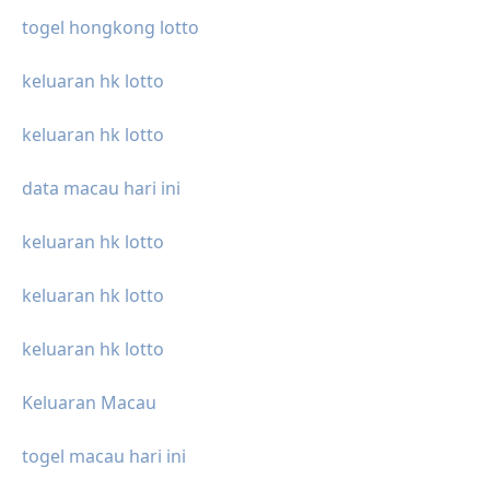
togel hongkong lotto
keluaran hk lotto
keluaran hk lotto
data macau hari ini
keluaran hk lotto
keluaran hk lotto
keluaran hk lotto
Keluaran Macau
togel macau hari ini