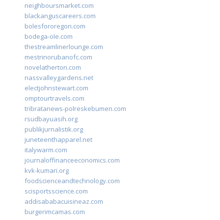
neighboursmarket.com
blackanguscareers.com
bolesfororegon.com
bodega-ole.com
thestreamlinerlounge.com
mestrinorubanofc.com
novelatherton.com
nassvalleygardens.net
electjohnstewart.com
omptourtravels.com
tribratanews-polreskebumen.com
rsudbayuasih.org
publikjurnalistik.org
juneteenthapparel.net
italywarm.com
journaloffinanceeconomics.com
kvk-kumari.org
foodscienceandtechnology.com
scisportsscience.com
addisababacuisineaz.com
burgerimcamas.com