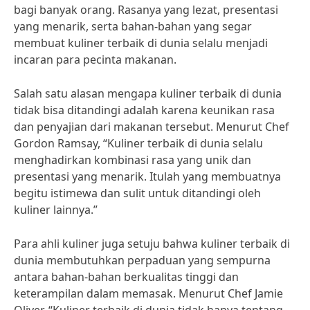
bagi banyak orang. Rasanya yang lezat, presentasi
yang menarik, serta bahan-bahan yang segar
membuat kuliner terbaik di dunia selalu menjadi
incaran para pecinta makanan.
Salah satu alasan mengapa kuliner terbaik di dunia
tidak bisa ditandingi adalah karena keunikan rasa
dan penyajian dari makanan tersebut. Menurut Chef
Gordon Ramsay, “Kuliner terbaik di dunia selalu
menghadirkan kombinasi rasa yang unik dan
presentasi yang menarik. Itulah yang membuatnya
begitu istimewa dan sulit untuk ditandingi oleh
kuliner lainnya.”
Para ahli kuliner juga setuju bahwa kuliner terbaik di
dunia membutuhkan perpaduan yang sempurna
antara bahan-bahan berkualitas tinggi dan
keterampilan dalam memasak. Menurut Chef Jamie