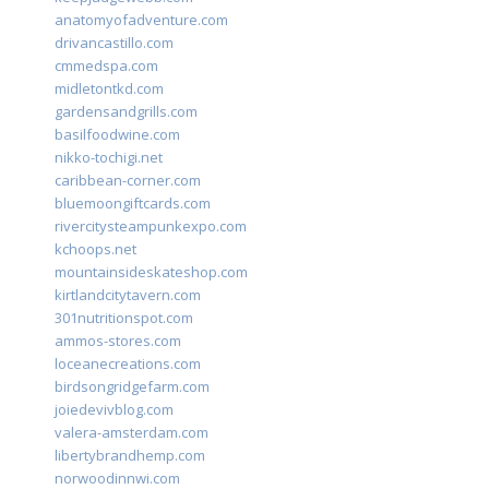
anatomyofadventure.com
drivancastillo.com
cmmedspa.com
midletontkd.com
gardensandgrills.com
basilfoodwine.com
nikko-tochigi.net
caribbean-corner.com
bluemoongiftcards.com
rivercitysteampunkexpo.com
kchoops.net
mountainsideskateshop.com
kirtlandcitytavern.com
301nutritionspot.com
ammos-stores.com
loceanecreations.com
birdsongridgefarm.com
joiedevivblog.com
valera-amsterdam.com
libertybrandhemp.com
norwoodinnwi.com