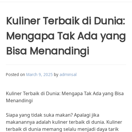
Kuliner Terbaik di Dunia:
Mengapa Tak Ada yang
Bisa Menandingi
Posted on
March 9, 2025
by
adminsal
Kuliner Terbaik di Dunia: Mengapa Tak Ada yang Bisa
Menandingi
Siapa yang tidak suka makan? Apalagi jika
makanannya adalah kuliner terbaik di dunia. Kuliner
terbaik di dunia memang selalu menjadi daya tarik