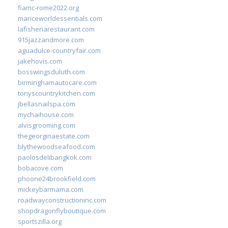
fiamc-rome2022.org
mariceworldessentials.com
lafisheriarestaurant.com
915jazzandmore.com
aguadulce-countryfair.com
jakehovis.com
bosswingsduluth.com
birminghamautocare.com
tonyscountrykitchen.com
jbellasnailspa.com
mychaihouse.com
alvisgrooming.com
thegeorginaestate.com
blythewoodseafood.com
paolosdelibangkok.com
bobacove.com
phoone24brookfield.com
mickeybarmama.com
roadwayconstructioninc.com
shopdragonflyboutique.com
sportszilla.org