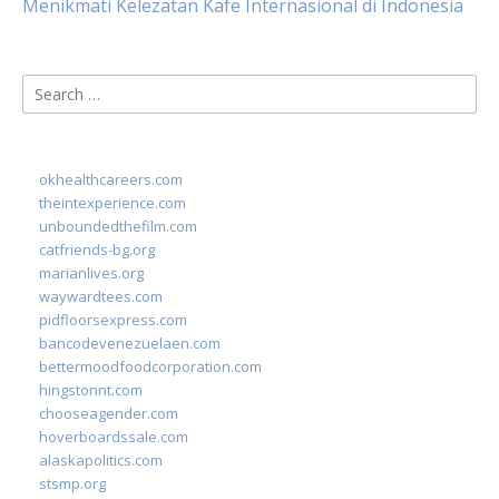
Menikmati Kelezatan Kafe Internasional di Indonesia
Search
for:
okhealthcareers.com
theintexperience.com
unboundedthefilm.com
catfriends-bg.org
marianlives.org
waywardtees.com
pidfloorsexpress.com
bancodevenezuelaen.com
bettermoodfoodcorporation.com
hingstonnt.com
chooseagender.com
hoverboardssale.com
alaskapolitics.com
stsmp.org