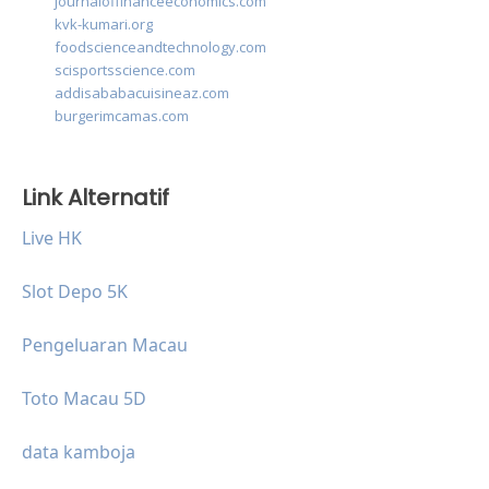
journaloffinanceeconomics.com
kvk-kumari.org
foodscienceandtechnology.com
scisportsscience.com
addisababacuisineaz.com
burgerimcamas.com
Link Alternatif
Live HK
Slot Depo 5K
Pengeluaran Macau
Toto Macau 5D
data kamboja