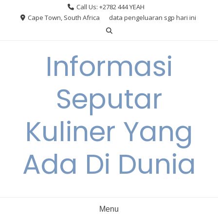
Skip
Call Us: +2782 444 YEAH
to
Cape Town, South Africa
data pengeluaran sgp hari ini
content
Informasi
Seputar
Kuliner Yang
Ada Di Dunia
Menu