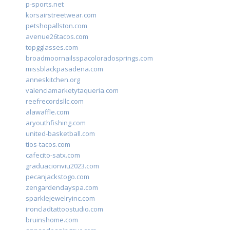
p-sports.net
korsairstreetwear.com
petshopallston.com
avenue26tacos.com
topgglasses.com
broadmoornailsspacoloradosprings.com
missblackpasadena.com
anneskitchen.org
valenciamarketytaqueria.com
reefrecordsllc.com
alawaffle.com
aryouthfishing.com
united-basketball.com
tios-tacos.com
cafecito-satx.com
graduacionviu2023.com
pecanjackstogo.com
zengardendayspa.com
sparklejewelryinc.com
ironcladtattoostudio.com
bruinshome.com