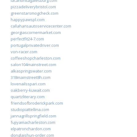
lacantinitagalesburg.com
pizzadeliverybristol.com
greenstarsmogcheck.com
happypawspl.com
callahansautoservicecenter.com
georgiascornermarket.com
perfectfit24-7.com
portugalprivatedriver.com
von-racer.com
coffeeshopcharleston.com
salon104mainstreet.com
alkaspringswater.com
318mainstreet8h.com
lovenailsspari.com
oakberry-kuwait.com
quartzliterary.com
friendsofbroderickpark.com
studiopiattellina.com
jannagrillspringfield.com
fujiyamacharleston.com
elpatronchardon.com
donglaishun-order.com