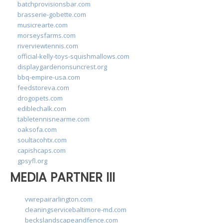
batchprovisionsbar.com
brasserie-gobette.com
musicrearte.com
morseysfarms.com
riverviewtennis.com
official-kelly-toys-squishmallows.com
displaygardenonsuncrest.org
bbq-empire-usa.com
feedstoreva.com
drogopets.com
ediblechalk.com
tabletennisnearme.com
oaksofa.com
soultacohtx.com
capishcaps.com
gpsyfl.org
MEDIA PARTNER III
vwrepairarlington.com
cleaningservicebaltimore-md.com
beckslandscapeandfence.com