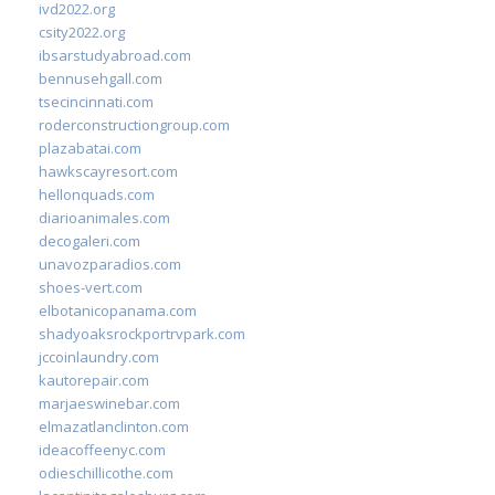
ivd2022.org
csity2022.org
ibsarstudyabroad.com
bennusehgall.com
tsecincinnati.com
roderconstructiongroup.com
plazabatai.com
hawkscayresort.com
hellonquads.com
diarioanimales.com
decogaleri.com
unavozparadios.com
shoes-vert.com
elbotanicopanama.com
shadyoaksrockportrvpark.com
jccoinlaundry.com
kautorepair.com
marjaeswinebar.com
elmazatlanclinton.com
ideacoffeenyc.com
odieschillicothe.com