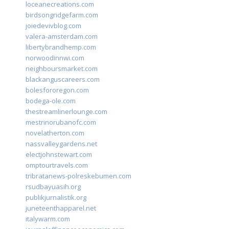
loceanecreations.com
birdsongridgefarm.com
joiedevivblog.com
valera-amsterdam.com
libertybrandhemp.com
norwoodinnwi.com
neighboursmarket.com
blackanguscareers.com
bolesfororegon.com
bodega-ole.com
thestreamlinerlounge.com
mestrinorubanofc.com
novelatherton.com
nassvalleygardens.net
electjohnstewart.com
omptourtravels.com
tribratanews-polreskebumen.com
rsudbayuasih.org
publikjurnalistik.org
juneteenthapparel.net
italywarm.com