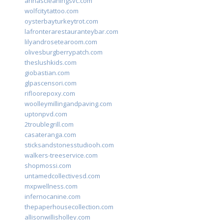
annascleaningsvc.com
wolfcitytattoo.com
oysterbayturkeytrot.com
lafronterarestauranteybar.com
lilyandrosetearoom.com
olivesburgberrypatch.com
theslushkids.com
giobastian.com
glpascensori.com
rifloorepoxy.com
woolleymillingandpaving.com
uptonpvd.com
2troublegrill.com
casateranga.com
sticksandstonesstudiooh.com
walkers-treeservice.com
shopmossi.com
untamedcollectivesd.com
mxpwellness.com
infernocanine.com
thepaperhousecollection.com
allisonwillisholley.com