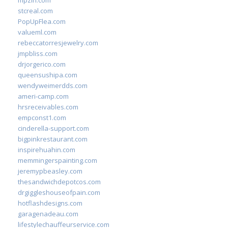
mpzin.com
stcreal.com
PopUpFlea.com
valueml.com
rebeccatorresjewelry.com
jmpbliss.com
drjorgerico.com
queensushipa.com
wendyweimerdds.com
ameri-camp.com
hrsreceivables.com
empconst1.com
cinderella-support.com
bigpinkrestaurant.com
inspirehuahin.com
memmingerspainting.com
jeremypbeasley.com
thesandwichdepotcos.com
drgiggleshouseofpain.com
hotflashdesigns.com
garagenadeau.com
lifestylechauffeurservice.com