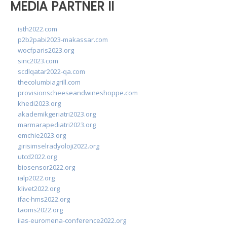
MEDIA PARTNER II
isth2022.com
p2b2pabi2023-makassar.com
wocfparis2023.org
sinc2023.com
scdlqatar2022-qa.com
thecolumbiagrill.com
provisionscheeseandwineshoppe.com
khedi2023.org
akademikgeriatri2023.org
marmarapediatri2023.org
emchie2023.org
girisimselradyoloji2022.org
utcd2022.org
biosensor2022.org
ialp2022.org
klivet2022.org
ifac-hms2022.org
taoms2022.org
iias-euromena-conference2022.org