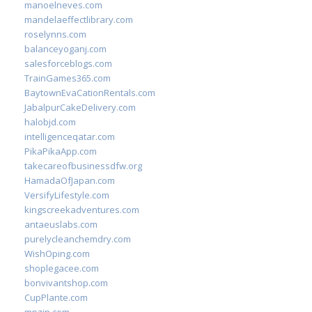
manoelneves.com
mandelaeffectlibrary.com
roselynns.com
balanceyoganj.com
salesforceblogs.com
TrainGames365.com
BaytownEvaCationRentals.com
JabalpurCakeDelivery.com
halobjd.com
intelligenceqatar.com
PikaPikaApp.com
takecareofbusinessdfw.org
HamadaOfJapan.com
VersifyLifestyle.com
kingscreekadventures.com
antaeuslabs.com
purelycleanchemdry.com
WishOping.com
shoplegacee.com
bonvivantshop.com
CupPlante.com