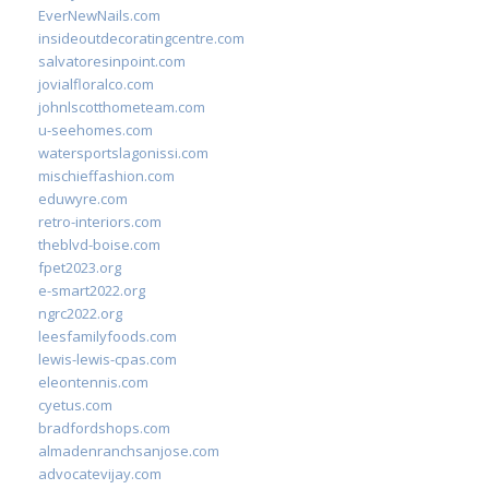
EverNewNails.com
insideoutdecoratingcentre.com
salvatoresinpoint.com
jovialfloralco.com
johnlscotthometeam.com
u-seehomes.com
watersportslagonissi.com
mischieffashion.com
eduwyre.com
retro-interiors.com
theblvd-boise.com
fpet2023.org
e-smart2022.org
ngrc2022.org
leesfamilyfoods.com
lewis-lewis-cpas.com
eleontennis.com
cyetus.com
bradfordshops.com
almadenranchsanjose.com
advocatevijay.com