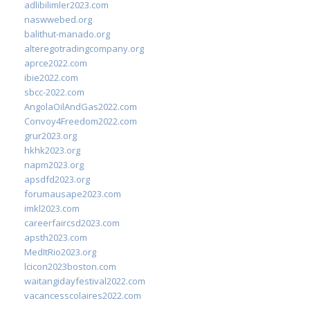
adlibilimler2023.com
naswwebed.org
balithut-manado.org
alteregotradingcompany.org
aprce2022.com
ibie2022.com
sbcc-2022.com
AngolaOilAndGas2022.com
Convoy4Freedom2022.com
grur2023.org
hkhk2023.org
napm2023.org
apsdfd2023.org
forumausape2023.com
imkl2023.com
careerfaircsd2023.com
apsth2023.com
MedItRio2023.org
lcicon2023boston.com
waitangidayfestival2022.com
vacancesscolaires2022.com