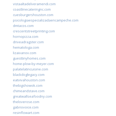
vistaaltadelveramendi.com
coastlinecateringnc.com
cuesburgershouston.com
psicologiaespecializadaencampeche.com
dmtacos.com
crescentstreetprinting.com
hornopizza.com
driveadragster.com
hematologa.com
lizaivanov.com
guesttinyhomes.com
home-plow-by-meyer.com
palatelatincuisine.com
blackdoglegacy.com
eatvivahouston.com
thebigshowok.com
chimeandstave.com
greatwallseafoodny.com
theloverose.com
gabriovoice.com
resinflowart.com