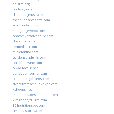
solslite.org
portwayinn.com
djmaddogmusic.com
thesoundarchitects.com
allin1roofing.com
keepjudgewebb.com
anatomyofadventure.com
drivancastillo.com
cmmedspa.com
midletontkd.com
gardensandgrills.com
basilfoodwine.com
nikko-tochigi.net
caribbean-corner.com
bluemoongiftcards.com
rivercitysteampunkexpo.com
kchoops.net
mountainsideskateshop.com
kirtlandcitytavern.com
301nutritionspot.com
ammos-stores.com