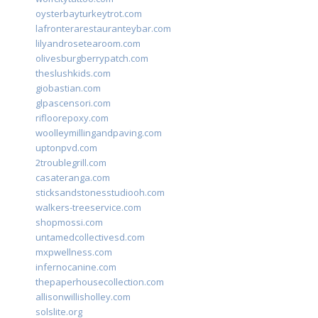
oysterbayturkeytrot.com
lafronterarestauranteybar.com
lilyandrosetearoom.com
olivesburgberrypatch.com
theslushkids.com
giobastian.com
glpascensori.com
rifloorepoxy.com
woolleymillingandpaving.com
uptonpvd.com
2troublegrill.com
casateranga.com
sticksandstonesstudiooh.com
walkers-treeservice.com
shopmossi.com
untamedcollectivesd.com
mxpwellness.com
infernocanine.com
thepaperhousecollection.com
allisonwillisholley.com
solslite.org