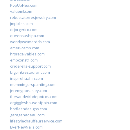
PopUpFlea.com
valueml.com
rebeccatorresjewelry.com
jmpbliss.com
drjorgerico.com
queensushipa.com
wendyweimerdds.com
ameri-camp.com
hrsreceivables.com
empconst1.com
cinderella-support.com
bigpinkrestaurant.com
inspirehuahin.com
memmingerspainting.com
jeremypbeasley.com
thesandwichdepotcos.com
drgiggleshouseofpain.com
hotflashdesigns.com
garagenadeau.com
lifestylechauffeurservice.com
EverNewNails.com