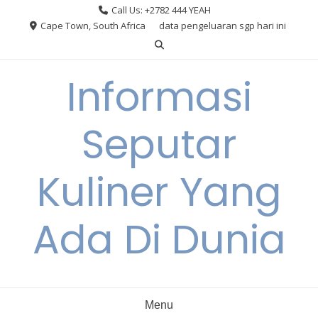
Skip
Call Us: +2782 444 YEAH
to
Cape Town, South Africa
data pengeluaran sgp hari ini
content
Informasi
Seputar
Kuliner Yang
Ada Di Dunia
Menu