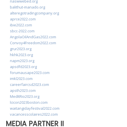
naswwebed.org
balithut-manado.org
alteregotradingcompany.org
aprce2022.com
ibie2022.com
sbcc-2022.com
AngolaOilAndGas2022.com
Convoy4Freedom2022.com
grur2023.org
hkhk2023.org
napm2023.org
apsdfd2023.org
forumausape2023.com
imkl2023.com
careerfaircsd2023.com
apsth2023.com
MedItRio2023.org
lcicon2023boston.com
waitangidayfestival2022.com
vacancesscolaires2022.com
MEDIA PARTNER II