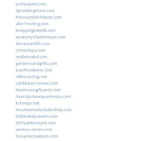
portwayinn.com
djmaddogmusic.com
thesoundarchitects.com
allin1roofing.com
keepjudgewebb.com
anatomyofadventure.com
drivancastillo.com
cmmedspa.com
midletontkd.com
gardensandgrills.com
basilfoodwine.com
nikko-tochigi.net
caribbean-corner.com
bluemoongiftcards.com
rivercitysteampunkexpo.com
kchoops.net
mountainsideskateshop.com
kirtlandcitytavern.com
301nutritionspot.com
ammos-stores.com
loceanecreations.com