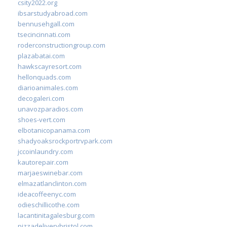
csity2022.org
ibsarstudyabroad.com
bennusehgall.com
tsecincinnati.com
roderconstructiongroup.com
plazabatai.com
hawkscayresort.com
hellonquads.com
diarioanimales.com
decogaleri.com
unavozparadios.com
shoes-vert.com
elbotanicopanama.com
shadyoaksrockportrvpark.com
jccoinlaundry.com
kautorepair.com
marjaeswinebar.com
elmazatlanclinton.com
ideacoffeenyc.com
odieschillicothe.com
lacantinitagalesburg.com
pizzadeliverybristol.com