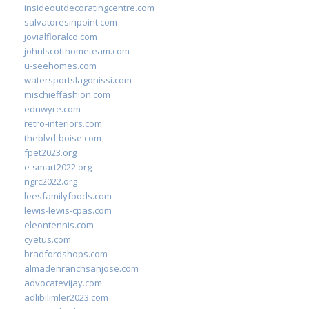
insideoutdecoratingcentre.com
salvatoresinpoint.com
jovialfloralco.com
johnlscotthometeam.com
u-seehomes.com
watersportslagonissi.com
mischieffashion.com
eduwyre.com
retro-interiors.com
theblvd-boise.com
fpet2023.org
e-smart2022.org
ngrc2022.org
leesfamilyfoods.com
lewis-lewis-cpas.com
eleontennis.com
cyetus.com
bradfordshops.com
almadenranchsanjose.com
advocatevijay.com
adlibilimler2023.com