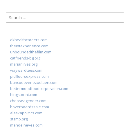
Search
for:
okhealthcareers.com
theintexperience.com
unboundedthefilm.com
catfriends-bg.org
marianlives.org
waywardtees.com
pidfloorsexpress.com
bancodevenezuelaen.com
bettermoodfoodcorporation.com
hingstonnt.com
chooseagender.com
hoverboardssale.com
alaskapolitics.com
stsmp.org
manoelneves.com