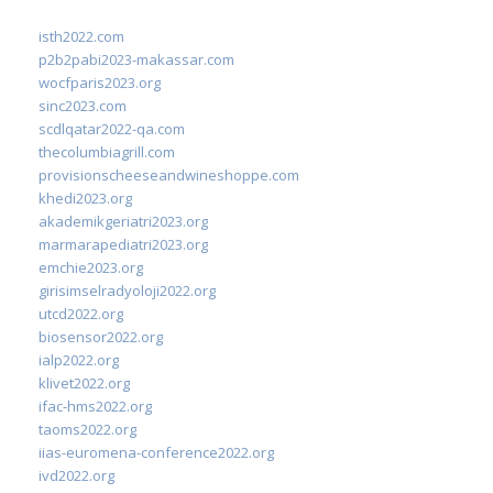
isth2022.com
p2b2pabi2023-makassar.com
wocfparis2023.org
sinc2023.com
scdlqatar2022-qa.com
thecolumbiagrill.com
provisionscheeseandwineshoppe.com
khedi2023.org
akademikgeriatri2023.org
marmarapediatri2023.org
emchie2023.org
girisimselradyoloji2022.org
utcd2022.org
biosensor2022.org
ialp2022.org
klivet2022.org
ifac-hms2022.org
taoms2022.org
iias-euromena-conference2022.org
ivd2022.org