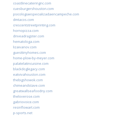
coastlinecateringnc.com
cuesburgershouston.com
psicologiaespecializadaencampeche.com
dmtacos.com
crescentstreetprinting.com
hornopizza.com
driveadragster.com
hematologa.com
lizaivanov.com
guesttinyhomes.com
home-plow-by-meyer.com
palatelatincuisine.com
blackdoglegacy.com
eatvivahouston.com
thebigshowok.com
chimeandstave.com
greatwallseafoodny.com
theloverose.com
gabriovoice.com
resinflowart.com
p-sports.net