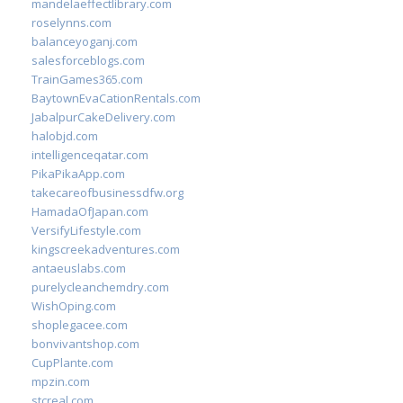
mandelaeffectlibrary.com
roselynns.com
balanceyoganj.com
salesforceblogs.com
TrainGames365.com
BaytownEvaCationRentals.com
JabalpurCakeDelivery.com
halobjd.com
intelligenceqatar.com
PikaPikaApp.com
takecareofbusinessdfw.org
HamadaOfJapan.com
VersifyLifestyle.com
kingscreekadventures.com
antaeuslabs.com
purelycleanchemdry.com
WishOping.com
shoplegacee.com
bonvivantshop.com
CupPlante.com
mpzin.com
stcreal.com