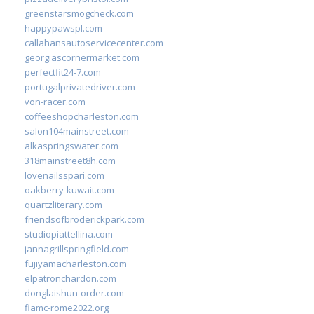
greenstarsmogcheck.com
happypawspl.com
callahansautoservicecenter.com
georgiascornermarket.com
perfectfit24-7.com
portugalprivatedriver.com
von-racer.com
coffeeshopcharleston.com
salon104mainstreet.com
alkaspringswater.com
318mainstreet8h.com
lovenailsspari.com
oakberry-kuwait.com
quartzliterary.com
friendsofbroderickpark.com
studiopiattellina.com
jannagrillspringfield.com
fujiyamacharleston.com
elpatronchardon.com
donglaishun-order.com
fiamc-rome2022.org