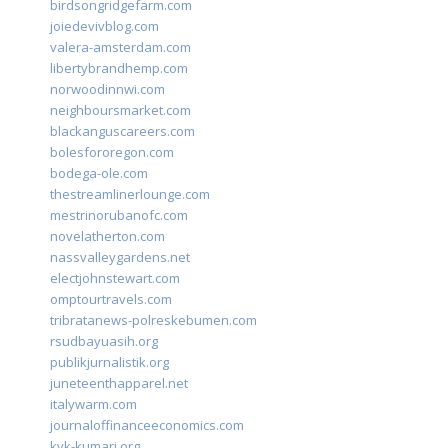
birdsongridgefarm.com
joiedevivblog.com
valera-amsterdam.com
libertybrandhemp.com
norwoodinnwi.com
neighboursmarket.com
blackanguscareers.com
bolesfororegon.com
bodega-ole.com
thestreamlinerlounge.com
mestrinorubanofc.com
novelatherton.com
nassvalleygardens.net
electjohnstewart.com
omptourtravels.com
tribratanews-polreskebumen.com
rsudbayuasih.org
publikjurnalistik.org
juneteenthapparel.net
italywarm.com
journaloffinanceeconomics.com
kvk-kumari.org