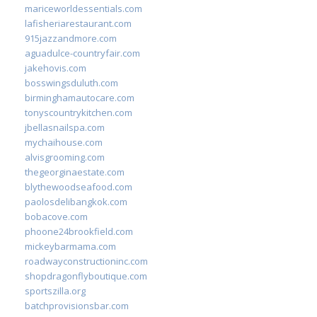
mariceworldessentials.com
lafisheriarestaurant.com
915jazzandmore.com
aguadulce-countryfair.com
jakehovis.com
bosswingsduluth.com
birminghamautocare.com
tonyscountrykitchen.com
jbellasnailspa.com
mychaihouse.com
alvisgrooming.com
thegeorginaestate.com
blythewoodseafood.com
paolosdelibangkok.com
bobacove.com
phoone24brookfield.com
mickeybarmama.com
roadwayconstructioninc.com
shopdragonflyboutique.com
sportszilla.org
batchprovisionsbar.com