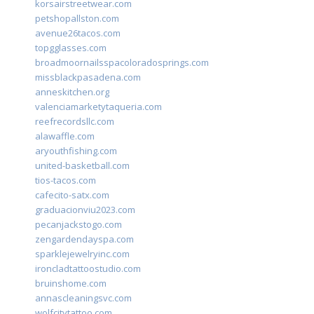
korsairstreetwear.com
petshopallston.com
avenue26tacos.com
topgglasses.com
broadmoornailsspacoloradosprings.com
missblackpasadena.com
anneskitchen.org
valenciamarketytaqueria.com
reefrecordsllc.com
alawaffle.com
aryouthfishing.com
united-basketball.com
tios-tacos.com
cafecito-satx.com
graduacionviu2023.com
pecanjackstogo.com
zengardendayspa.com
sparklejewelryinc.com
ironcladtattoostudio.com
bruinshome.com
annascleaningsvc.com
wolfcitytattoo.com