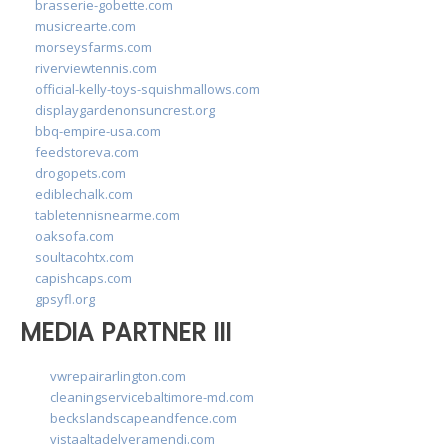
brasserie-gobette.com
musicrearte.com
morseysfarms.com
riverviewtennis.com
official-kelly-toys-squishmallows.com
displaygardenonsuncrest.org
bbq-empire-usa.com
feedstoreva.com
drogopets.com
ediblechalk.com
tabletennisnearme.com
oaksofa.com
soultacohtx.com
capishcaps.com
gpsyfl.org
MEDIA PARTNER III
vwrepairarlington.com
cleaningservicebaltimore-md.com
beckslandscapeandfence.com
vistaaltadelveramendi.com