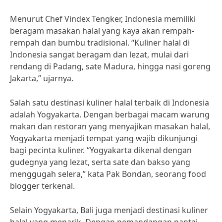
Menurut Chef Vindex Tengker, Indonesia memiliki
beragam masakan halal yang kaya akan rempah-
rempah dan bumbu tradisional. “Kuliner halal di
Indonesia sangat beragam dan lezat, mulai dari
rendang di Padang, sate Madura, hingga nasi goreng
Jakarta,” ujarnya.
Salah satu destinasi kuliner halal terbaik di Indonesia
adalah Yogyakarta. Dengan berbagai macam warung
makan dan restoran yang menyajikan masakan halal,
Yogyakarta menjadi tempat yang wajib dikunjungi
bagi pecinta kuliner. “Yogyakarta dikenal dengan
gudegnya yang lezat, serta sate dan bakso yang
menggugah selera,” kata Pak Bondan, seorang food
blogger terkenal.
Selain Yogyakarta, Bali juga menjadi destinasi kuliner