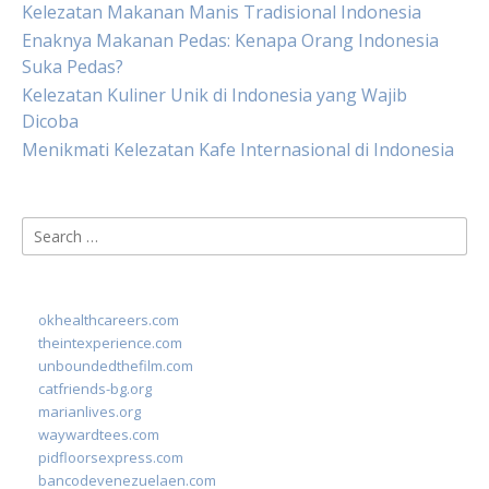
Kelezatan Makanan Manis Tradisional Indonesia
Enaknya Makanan Pedas: Kenapa Orang Indonesia
Suka Pedas?
Kelezatan Kuliner Unik di Indonesia yang Wajib
Dicoba
Menikmati Kelezatan Kafe Internasional di Indonesia
Search
for:
okhealthcareers.com
theintexperience.com
unboundedthefilm.com
catfriends-bg.org
marianlives.org
waywardtees.com
pidfloorsexpress.com
bancodevenezuelaen.com