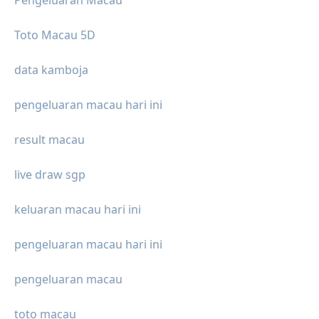
Pengeluaran Macau
Toto Macau 5D
data kamboja
pengeluaran macau hari ini
result macau
live draw sgp
keluaran macau hari ini
pengeluaran macau hari ini
pengeluaran macau
toto macau