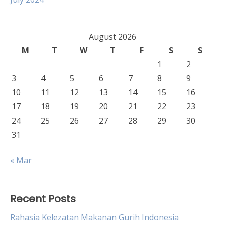
August 2026
M
T
W
T
F
S
S
1
2
3
4
5
6
7
8
9
10
11
12
13
14
15
16
17
18
19
20
21
22
23
24
25
26
27
28
29
30
31
« Mar
Recent Posts
Rahasia Kelezatan Makanan Gurih Indonesia