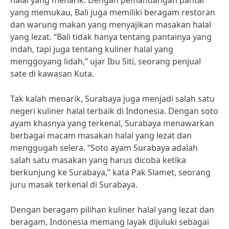
halal yang menarik. Dengan pemandangan pantai
yang memukau, Bali juga memiliki beragam restoran
dan warung makan yang menyajikan masakan halal
yang lezat. “Bali tidak hanya tentang pantainya yang
indah, tapi juga tentang kuliner halal yang
menggoyang lidah,” ujar Ibu Siti, seorang penjual
sate di kawasan Kuta.
Tak kalah menarik, Surabaya juga menjadi salah satu
negeri kuliner halal terbaik di Indonesia. Dengan soto
ayam khasnya yang terkenal, Surabaya menawarkan
berbagai macam masakan halal yang lezat dan
menggugah selera. “Soto ayam Surabaya adalah
salah satu masakan yang harus dicoba ketika
berkunjung ke Surabaya,” kata Pak Slamet, seorang
juru masak terkenal di Surabaya.
Dengan beragam pilihan kuliner halal yang lezat dan
beragam, Indonesia memang layak dijuluki sebagai