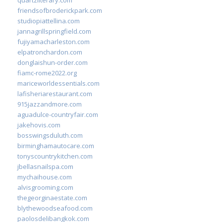
friendsofbroderickpark.com
studiopiattellina.com
jannagrillspringfield.com
fujiyamacharleston.com
elpatronchardon.com
donglaishun-order.com
fiamc-rome2022.org
mariceworldessentials.com
lafisheriarestaurant.com
915jazzandmore.com
aguadulce-countryfair.com
jakehovis.com
bosswingsduluth.com
birminghamautocare.com
tonyscountrykitchen.com
jbellasnailspa.com
mychaihouse.com
alvisgrooming.com
thegeorginaestate.com
blythewoodseafood.com
paolosdelibangkok.com