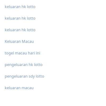
keluaran hk lotto
keluaran hk lotto
keluaran hk lotto
Keluaran Macau
togel macau hari ini
pengeluaran hk lotto
pengeluaran sdy lotto
keluaran macau