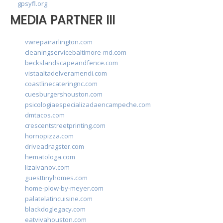
gpsyfl.org
MEDIA PARTNER III
vwrepairarlington.com
cleaningservicebaltimore-md.com
beckslandscapeandfence.com
vistaaltadelveramendi.com
coastlinecateringnc.com
cuesburgershouston.com
psicologiaespecializadaencampeche.com
dmtacos.com
crescentstreetprinting.com
hornopizza.com
driveadragster.com
hematologa.com
lizaivanov.com
guesttinyhomes.com
home-plow-by-meyer.com
palatelatincuisine.com
blackdoglegacy.com
eatvivahouston.com