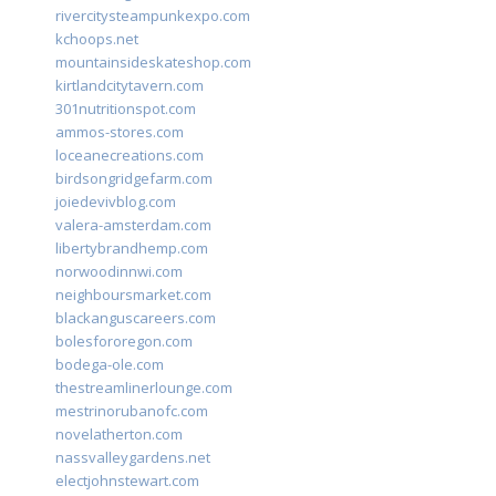
rivercitysteampunkexpo.com
kchoops.net
mountainsideskateshop.com
kirtlandcitytavern.com
301nutritionspot.com
ammos-stores.com
loceanecreations.com
birdsongridgefarm.com
joiedevivblog.com
valera-amsterdam.com
libertybrandhemp.com
norwoodinnwi.com
neighboursmarket.com
blackanguscareers.com
bolesfororegon.com
bodega-ole.com
thestreamlinerlounge.com
mestrinorubanofc.com
novelatherton.com
nassvalleygardens.net
electjohnstewart.com