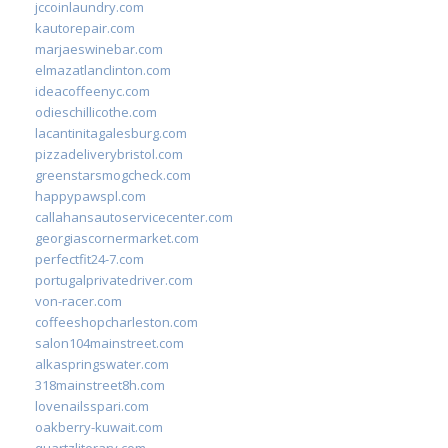
jccoinlaundry.com
kautorepair.com
marjaeswinebar.com
elmazatlanclinton.com
ideacoffeenyc.com
odieschillicothe.com
lacantinitagalesburg.com
pizzadeliverybristol.com
greenstarsmogcheck.com
happypawspl.com
callahansautoservicecenter.com
georgiascornermarket.com
perfectfit24-7.com
portugalprivatedriver.com
von-racer.com
coffeeshopcharleston.com
salon104mainstreet.com
alkaspringswater.com
318mainstreet8h.com
lovenailsspari.com
oakberry-kuwait.com
quartzliterary.com