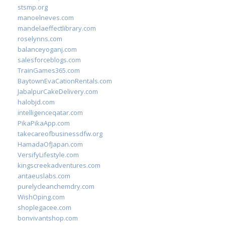
stsmp.org
manoelneves.com
mandelaeffectlibrary.com
roselynns.com
balanceyoganj.com
salesforceblogs.com
TrainGames365.com
BaytownEvaCationRentals.com
JabalpurCakeDelivery.com
halobjd.com
intelligenceqatar.com
PikaPikaApp.com
takecareofbusinessdfw.org
HamadaOfJapan.com
VersifyLifestyle.com
kingscreekadventures.com
antaeuslabs.com
purelycleanchemdry.com
WishOping.com
shoplegacee.com
bonvivantshop.com