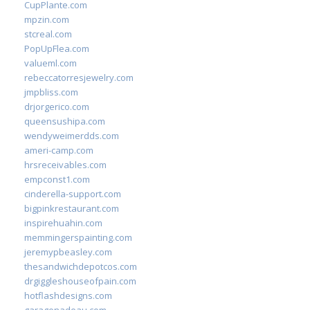
CupPlante.com
mpzin.com
stcreal.com
PopUpFlea.com
valueml.com
rebeccatorresjewelry.com
jmpbliss.com
drjorgerico.com
queensushipa.com
wendyweimerdds.com
ameri-camp.com
hrsreceivables.com
empconst1.com
cinderella-support.com
bigpinkrestaurant.com
inspirehuahin.com
memmingerspainting.com
jeremypbeasley.com
thesandwichdepotcos.com
drgiggleshouseofpain.com
hotflashdesigns.com