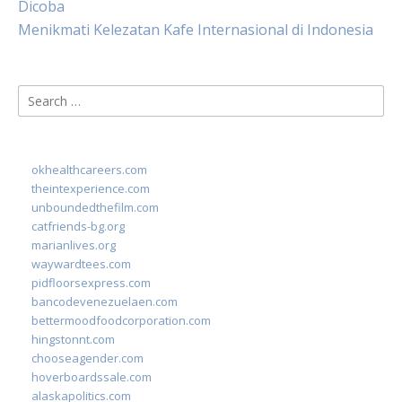
Dicoba
Menikmati Kelezatan Kafe Internasional di Indonesia
Search
for:
okhealthcareers.com
theintexperience.com
unboundedthefilm.com
catfriends-bg.org
marianlives.org
waywardtees.com
pidfloorsexpress.com
bancodevenezuelaen.com
bettermoodfoodcorporation.com
hingstonnt.com
chooseagender.com
hoverboardssale.com
alaskapolitics.com