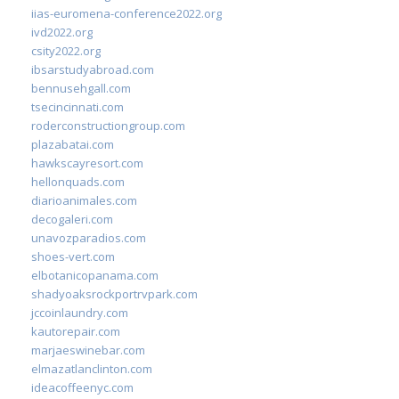
iias-euromena-conference2022.org
ivd2022.org
csity2022.org
ibsarstudyabroad.com
bennusehgall.com
tsecincinnati.com
roderconstructiongroup.com
plazabatai.com
hawkscayresort.com
hellonquads.com
diarioanimales.com
decogaleri.com
unavozparadios.com
shoes-vert.com
elbotanicopanama.com
shadyoaksrockportrvpark.com
jccoinlaundry.com
kautorepair.com
marjaeswinebar.com
elmazatlanclinton.com
ideacoffeenyc.com