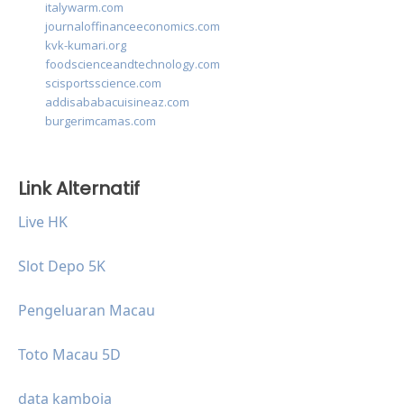
italywarm.com
journaloffinanceeconomics.com
kvk-kumari.org
foodscienceandtechnology.com
scisportsscience.com
addisababacuisineaz.com
burgerimcamas.com
Link Alternatif
Live HK
Slot Depo 5K
Pengeluaran Macau
Toto Macau 5D
data kamboja