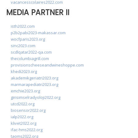
vacancesscolaires2022.com
MEDIA PARTNER II
isth2022.com
p2b2pabi2023-makassar.com
wocfparis2023.org
sinc2023.com
scdlqatar2022-qa.com
thecolumbiagrill.com
provisionscheeseandwineshoppe.com
khedi2023.org
akademikgeriatri2023.org
marmarapediatri2023.org
emchie2023.org
girisimselradyoloji2022.org
utcd2022.org
biosensor2022.org
ialp2022.org
klivet2022.org
ifac-hms2022.org
taoms2022.org