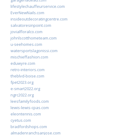
garagenadeau.com
lifestylechauffeurservice.com
EverNewNails.com
insideoutdecoratingcentre.com
salvatoresinpoint.com
jovialfloralco.com
johnlscotthometeam.com
u-seehomes.com
watersportslagonissi.com
mischieffashion.com
eduwyre.com
retro-interiors.com
theblvd-boise.com
fpet2023.org
e-smart2022.org
ngrc2022.org
leesfamilyfoods.com
lewis-lewis-cpas.com
eleontennis.com
cyetus.com
bradfordshops.com
almadenranchsanjose.com