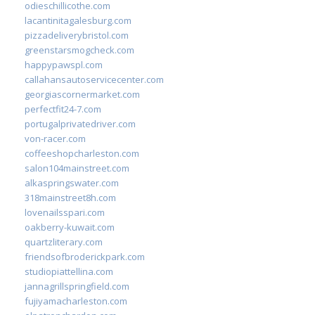
odieschillicothe.com
lacantinitagalesburg.com
pizzadeliverybristol.com
greenstarsmogcheck.com
happypawspl.com
callahansautoservicecenter.com
georgiascornermarket.com
perfectfit24-7.com
portugalprivatedriver.com
von-racer.com
coffeeshopcharleston.com
salon104mainstreet.com
alkaspringswater.com
318mainstreet8h.com
lovenailsspari.com
oakberry-kuwait.com
quartzliterary.com
friendsofbroderickpark.com
studiopiattellina.com
jannagrillspringfield.com
fujiyamacharleston.com