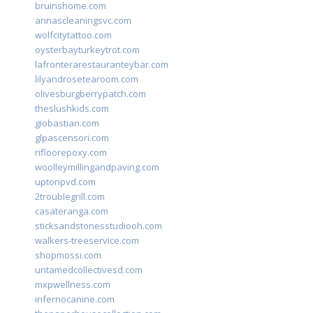
bruinshome.com
annascleaningsvc.com
wolfcitytattoo.com
oysterbayturkeytrot.com
lafronterarestauranteybar.com
lilyandrosetearoom.com
olivesburgberrypatch.com
theslushkids.com
giobastian.com
glpascensori.com
rifloorepoxy.com
woolleymillingandpaving.com
uptonpvd.com
2troublegrill.com
casateranga.com
sticksandstonesstudiooh.com
walkers-treeservice.com
shopmossi.com
untamedcollectivesd.com
mxpwellness.com
infernocanine.com