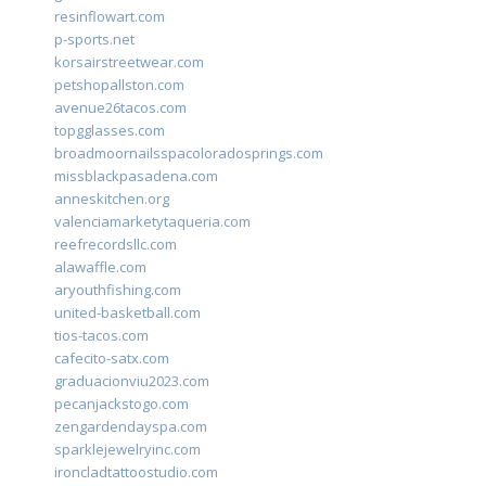
resinflowart.com
p-sports.net
korsairstreetwear.com
petshopallston.com
avenue26tacos.com
topgglasses.com
broadmoornailsspacoloradosprings.com
missblackpasadena.com
anneskitchen.org
valenciamarketytaqueria.com
reefrecordsllc.com
alawaffle.com
aryouthfishing.com
united-basketball.com
tios-tacos.com
cafecito-satx.com
graduacionviu2023.com
pecanjackstogo.com
zengardendayspa.com
sparklejewelryinc.com
ironcladtattoostudio.com