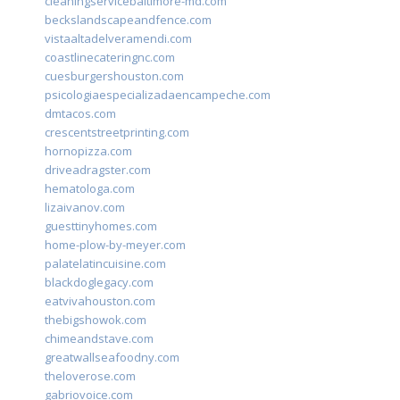
cleaningservicebaltimore-md.com
beckslandscapeandfence.com
vistaaltadelveramendi.com
coastlinecateringnc.com
cuesburgershouston.com
psicologiaespecializadaencampeche.com
dmtacos.com
crescentstreetprinting.com
hornopizza.com
driveadragster.com
hematologa.com
lizaivanov.com
guesttinyhomes.com
home-plow-by-meyer.com
palatelatincuisine.com
blackdoglegacy.com
eatvivahouston.com
thebigshowok.com
chimeandstave.com
greatwallseafoodny.com
theloverose.com
gabriovoice.com