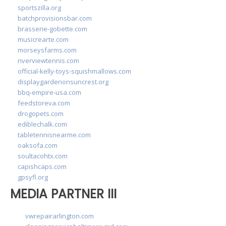
sportszilla.org
batchprovisionsbar.com
brasserie-gobette.com
musicrearte.com
morseysfarms.com
riverviewtennis.com
official-kelly-toys-squishmallows.com
displaygardenonsuncrest.org
bbq-empire-usa.com
feedstoreva.com
drogopets.com
ediblechalk.com
tabletennisnearme.com
oaksofa.com
soultacohtx.com
capishcaps.com
gpsyfl.org
MEDIA PARTNER III
vwrepairarlington.com