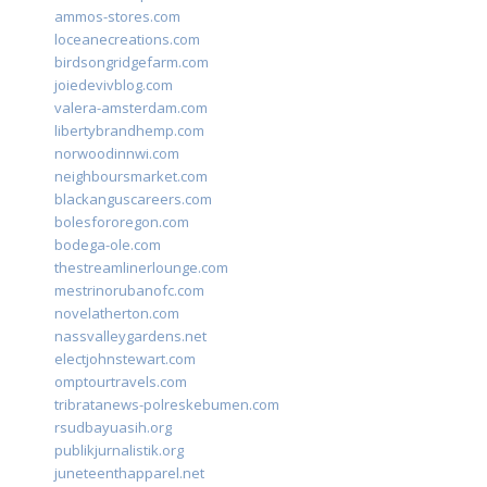
ammos-stores.com
loceanecreations.com
birdsongridgefarm.com
joiedevivblog.com
valera-amsterdam.com
libertybrandhemp.com
norwoodinnwi.com
neighboursmarket.com
blackanguscareers.com
bolesfororegon.com
bodega-ole.com
thestreamlinerlounge.com
mestrinorubanofc.com
novelatherton.com
nassvalleygardens.net
electjohnstewart.com
omptourtravels.com
tribratanews-polreskebumen.com
rsudbayuasih.org
publikjurnalistik.org
juneteenthapparel.net