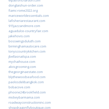
elpatronchardon.com
donglaishun-order.com
fiamc-rome2022.org
mariceworldessentials.com
lafisheriarestaurant.com
915jazzandmore.com
aguadulce-countryfair.com
jakehovis.com
bosswingsduluth.com
birminghamautocare.com
tonyscountrykitchen.com
jbellasnailspa.com
mychaihouse.com
alvisgrooming.com
thegeorginaestate.com
blythewoodseafood.com
paolosdelibangkok.com
bobacove.com
phoone24brookfield.com
mickeybarmama.com
roadwayconstructioninc.com
shopdragonflyboutique.com