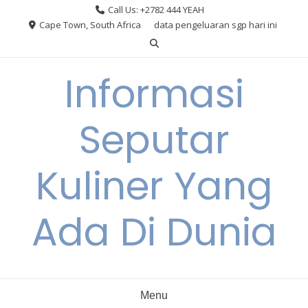
Skip
Call Us: +2782 444 YEAH
to
Cape Town, South Africa
data pengeluaran sgp hari ini
content
Informasi
Seputar
Kuliner Yang
Ada Di Dunia
Menu