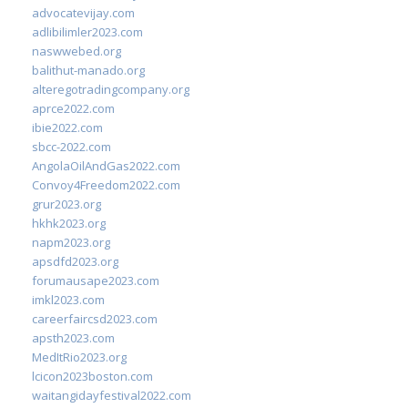
advocatevijay.com
adlibilimler2023.com
naswwebed.org
balithut-manado.org
alteregotradingcompany.org
aprce2022.com
ibie2022.com
sbcc-2022.com
AngolaOilAndGas2022.com
Convoy4Freedom2022.com
grur2023.org
hkhk2023.org
napm2023.org
apsdfd2023.org
forumausape2023.com
imkl2023.com
careerfaircsd2023.com
apsth2023.com
MedItRio2023.org
lcicon2023boston.com
waitangidayfestival2022.com