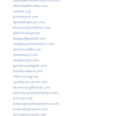
thepaperhousecollection.com
allisonwillisholley.com
solslite.org
portwayinn.com
djmaddogmusic.com
thesoundarchitects.com
allin1roofing.com
keepjudgewebb.com
anatomyofadventure.com
drivancastillo.com
cmmedspa.com
midletontkd.com
gardensandgrills.com
basilfoodwine.com
nikko-tochigi.net
caribbean-corner.com
bluemoongiftcards.com
rivercitysteampunkexpo.com
kchoops.net
mountainsideskateshop.com
kirtlandcitytavern.com
301nutritionspot.com