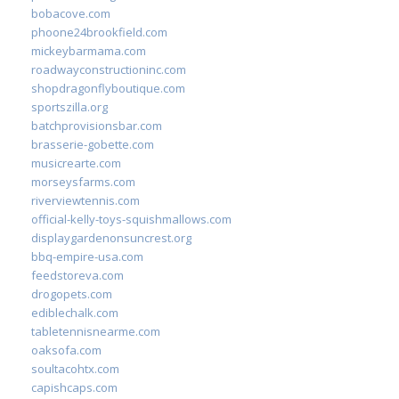
bobacove.com
phoone24brookfield.com
mickeybarmama.com
roadwayconstructioninc.com
shopdragonflyboutique.com
sportszilla.org
batchprovisionsbar.com
brasserie-gobette.com
musicrearte.com
morseysfarms.com
riverviewtennis.com
official-kelly-toys-squishmallows.com
displaygardenonsuncrest.org
bbq-empire-usa.com
feedstoreva.com
drogopets.com
ediblechalk.com
tabletennisnearme.com
oaksofa.com
soultacohtx.com
capishcaps.com