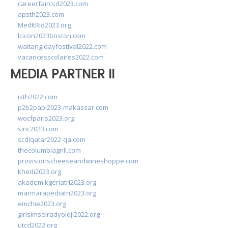
careerfaircsd2023.com
apsth2023.com
MedItRio2023.org
lcicon2023boston.com
waitangidayfestival2022.com
vacancesscolaires2022.com
MEDIA PARTNER II
isth2022.com
p2b2pabi2023-makassar.com
wocfparis2023.org
sinc2023.com
scdlqatar2022-qa.com
thecolumbiagrill.com
provisionscheeseandwineshoppe.com
khedi2023.org
akademikgeriatri2023.org
marmarapediatri2023.org
emchie2023.org
girisimselradyoloji2022.org
utcd2022.org