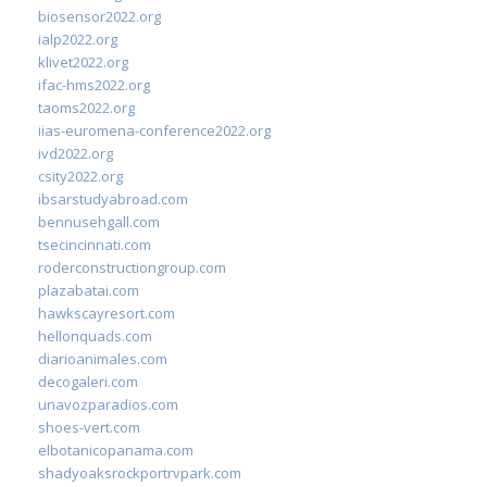
biosensor2022.org
ialp2022.org
klivet2022.org
ifac-hms2022.org
taoms2022.org
iias-euromena-conference2022.org
ivd2022.org
csity2022.org
ibsarstudyabroad.com
bennusehgall.com
tsecincinnati.com
roderconstructiongroup.com
plazabatai.com
hawkscayresort.com
hellonquads.com
diarioanimales.com
decogaleri.com
unavozparadios.com
shoes-vert.com
elbotanicopanama.com
shadyoaksrockportrvpark.com