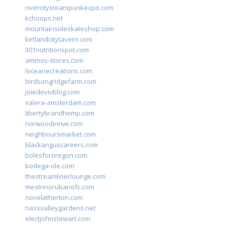
rivercitysteampunkexpo.com
kchoops.net
mountainsideskateshop.com
kirtlandcitytavern.com
301nutritionspot.com
ammos-stores.com
loceanecreations.com
birdsongridgefarm.com
joiedevivblog.com
valera-amsterdam.com
libertybrandhemp.com
norwoodinnwi.com
neighboursmarket.com
blackanguscareers.com
bolesfororegon.com
bodega-ole.com
thestreamlinerlounge.com
mestrinorubanofc.com
novelatherton.com
nassvalleygardens.net
electjohnstewart.com