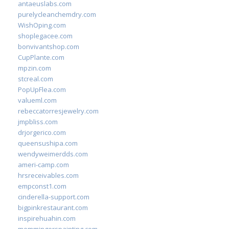
antaeuslabs.com
purelycleanchemdry.com
WishOping.com
shoplegacee.com
bonvivantshop.com
CupPlante.com
mpzin.com
stcreal.com
PopUpFlea.com
valueml.com
rebeccatorresjewelry.com
jmpbliss.com
drjorgerico.com
queensushipa.com
wendyweimerdds.com
ameri-camp.com
hrsreceivables.com
empconst1.com
cinderella-support.com
bigpinkrestaurant.com
inspirehuahin.com