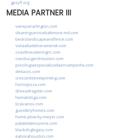
gpsyfl.org
MEDIA PARTNER III
vwrepairarlington.com
cleaningservicebaltimore-md.com
beckslandscapeandfence.com
vistaaltadelveramendi.com
coastlinecateringnc.com
cuesburgershouston.com
psicologiaespecializadaencampeche.com
dmtacos.com
crescentstreetprinting.com
hornopizza.com
driveadragster.com
hematologa.com
lizaivanov.com
guesttinyhomes.com
home-plow-by-meyer.com
palatelatincuisine.com
blackdoglegacy.com
eatvivahouston.com