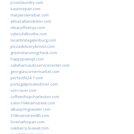
jccoinlaundry.com
kautorepair.com
marjaeswinebar.com
elmazatlanclinton.com
ideacoffeenyc.com
odieschillicothe.com
lacantinitagalesburg.com
pizzadeliverybristol.com
greenstarsmogcheck.com
happypawspl.com
callahansautoservicecenter.com
georgiascornermarket.com
perfectfit24-7.com
portugalprivatedriver.com
von-racer.com
coffeeshopcharleston.com
salon104mainstreet.com
alkaspringswater.com
318mainstreet8h.com
lovenailsspari.com
oakberry-kuwait.com