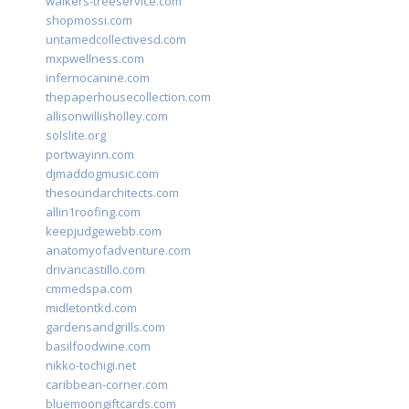
walkers-treeservice.com
shopmossi.com
untamedcollectivesd.com
mxpwellness.com
infernocanine.com
thepaperhousecollection.com
allisonwillisholley.com
solslite.org
portwayinn.com
djmaddogmusic.com
thesoundarchitects.com
allin1roofing.com
keepjudgewebb.com
anatomyofadventure.com
drivancastillo.com
cmmedspa.com
midletontkd.com
gardensandgrills.com
basilfoodwine.com
nikko-tochigi.net
caribbean-corner.com
bluemoongiftcards.com