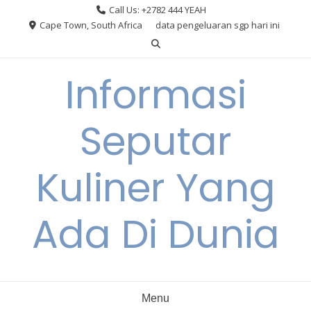
Skip
Call Us: +2782 444 YEAH
to
Cape Town, South Africa
data pengeluaran sgp hari ini
content
Informasi
Seputar
Kuliner Yang
Ada Di Dunia
Menu