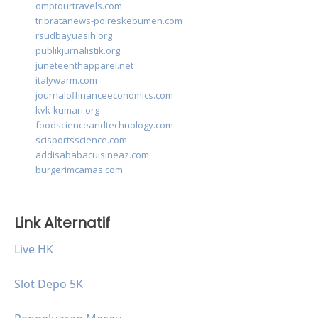
omptourtravels.com
tribratanews-polreskebumen.com
rsudbayuasih.org
publikjurnalistik.org
juneteenthapparel.net
italywarm.com
journaloffinanceeconomics.com
kvk-kumari.org
foodscienceandtechnology.com
scisportsscience.com
addisababacuisineaz.com
burgerimcamas.com
Link Alternatif
Live HK
Slot Depo 5K