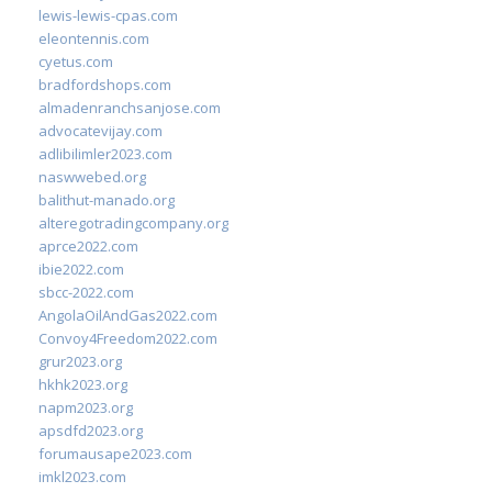
lewis-lewis-cpas.com
eleontennis.com
cyetus.com
bradfordshops.com
almadenranchsanjose.com
advocatevijay.com
adlibilimler2023.com
naswwebed.org
balithut-manado.org
alteregotradingcompany.org
aprce2022.com
ibie2022.com
sbcc-2022.com
AngolaOilAndGas2022.com
Convoy4Freedom2022.com
grur2023.org
hkhk2023.org
napm2023.org
apsdfd2023.org
forumausape2023.com
imkl2023.com