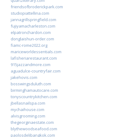
quartzliterary.com
friendsofbroderickpark.com
studiopiattellina.com
jannagrillspringfield.com
fujiyamacharleston.com
elpatronchardon.com
donglaishun-order.com
fiamc-rome2022.org
mariceworldessentials.com
lafisheriarestaurant.com
915jazzandmore.com
aguadulce-countryfair.com
jakehovis.com
bosswingsduluth.com
birminghamautocare.com
tonyscountrykitchen.com
jbellasnailspa.com
mychaihouse.com
alvisgrooming.com
thegeorginaestate.com
blythewoodseafood.com
paolosdelibangkok.com