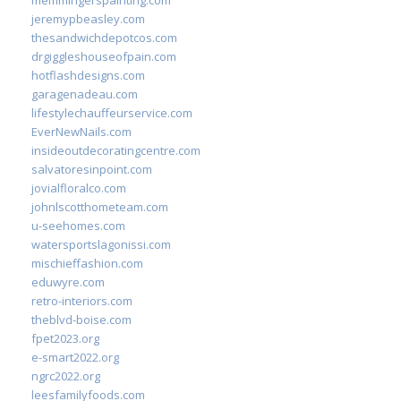
memmingerspainting.com
jeremypbeasley.com
thesandwichdepotcos.com
drgiggleshouseofpain.com
hotflashdesigns.com
garagenadeau.com
lifestylechauffeurservice.com
EverNewNails.com
insideoutdecoratingcentre.com
salvatoresinpoint.com
jovialfloralco.com
johnlscotthometeam.com
u-seehomes.com
watersportslagonissi.com
mischieffashion.com
eduwyre.com
retro-interiors.com
theblvd-boise.com
fpet2023.org
e-smart2022.org
ngrc2022.org
leesfamilyfoods.com