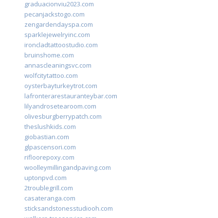
graduacionviu2023.com
pecanjackstogo.com
zengardendayspa.com
sparklejewelryinc.com
ironcladtattoostudio.com
bruinshome.com
annascleaningsvc.com
wolfcitytattoo.com
oysterbayturkeytrot.com
lafronterarestauranteybar.com
lilyandrosetearoom.com
olivesburgberrypatch.com
theslushkids.com
giobastian.com
glpascensori.com
rifloorepoxy.com
woolleymillingandpaving.com
uptonpvd.com
2troublegrill.com
casateranga.com
sticksandstonesstudiooh.com