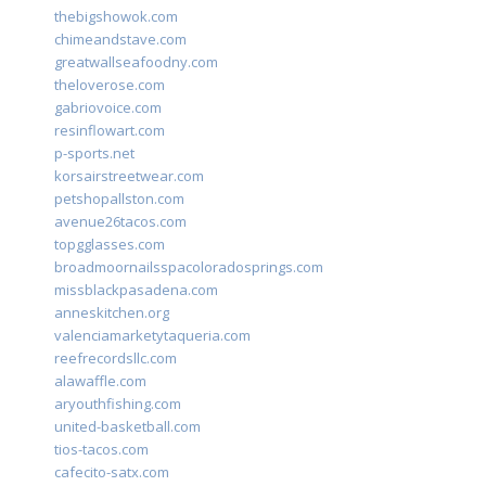
thebigshowok.com
chimeandstave.com
greatwallseafoodny.com
theloverose.com
gabriovoice.com
resinflowart.com
p-sports.net
korsairstreetwear.com
petshopallston.com
avenue26tacos.com
topgglasses.com
broadmoornailsspacoloradosprings.com
missblackpasadena.com
anneskitchen.org
valenciamarketytaqueria.com
reefrecordsllc.com
alawaffle.com
aryouthfishing.com
united-basketball.com
tios-tacos.com
cafecito-satx.com