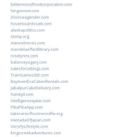
bettermoodfoodcorporation.com
hingstonnt.com
chooseagender.com
hoverboardssale.com
alaskapolitics.com
stsmp.org
manoelneves.com
mandelaeffectlibrary.com
roselynns.com
balanceyoganj.com
salesforceblogs.com
TrainGames365.com
BaytownEvaCationRentals.com
JabalpurCakeDelivery.com
halobjd.com
intelligenceqatar.com
PikaPikaApp.com
takecareofbusinessdfw.org
HamadaOfJapan.com
VersifyLifestyle.com
kingscreekadventures.com