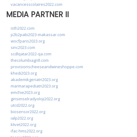
vacancesscolaires2022.com
MEDIA PARTNER II
isth2022.com
p2b2pabi2023-makassar.com
wocfparis2023.org
sinc2023.com
scdlqatar2022-qa.com
thecolumbiagrill.com
provisionscheeseandwineshoppe.com
khedi2023.org
akademikgeriatri2023.org
marmarapediatri2023.org
emchie2023.org
girisimselradyoloji2022.org
utcd2022.org
biosensor2022.org
ialp2022.org
klivet2022.org
ifac-hms2022.org