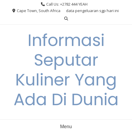
Skip
Call Us: +2782 444 YEAH
to
Cape Town, South Africa
data pengeluaran sgp hari ini
content
Informasi
Seputar
Kuliner Yang
Ada Di Dunia
Menu