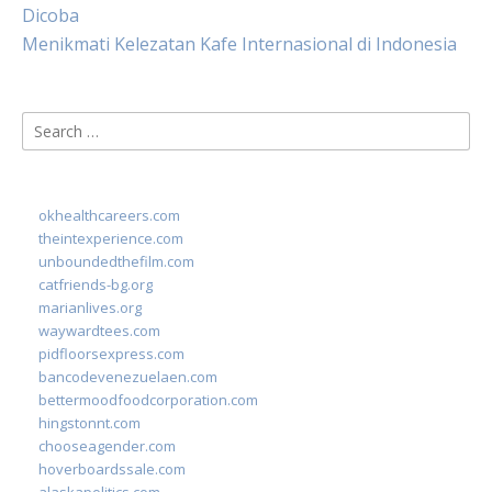
Dicoba
Menikmati Kelezatan Kafe Internasional di Indonesia
Search
for:
okhealthcareers.com
theintexperience.com
unboundedthefilm.com
catfriends-bg.org
marianlives.org
waywardtees.com
pidfloorsexpress.com
bancodevenezuelaen.com
bettermoodfoodcorporation.com
hingstonnt.com
chooseagender.com
hoverboardssale.com