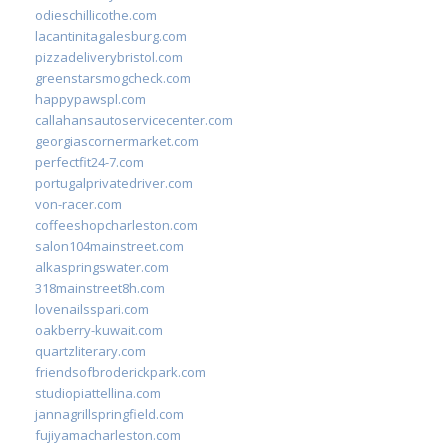
odieschillicothe.com
lacantinitagalesburg.com
pizzadeliverybristol.com
greenstarsmogcheck.com
happypawspl.com
callahansautoservicecenter.com
georgiascornermarket.com
perfectfit24-7.com
portugalprivatedriver.com
von-racer.com
coffeeshopcharleston.com
salon104mainstreet.com
alkaspringswater.com
318mainstreet8h.com
lovenailsspari.com
oakberry-kuwait.com
quartzliterary.com
friendsofbroderickpark.com
studiopiattellina.com
jannagrillspringfield.com
fujiyamacharleston.com