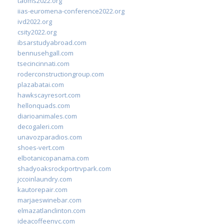
taoms2022.org
iias-euromena-conference2022.org
ivd2022.org
csity2022.org
ibsarstudyabroad.com
bennusehgall.com
tsecincinnati.com
roderconstructiongroup.com
plazabatai.com
hawkscayresort.com
hellonquads.com
diarioanimales.com
decogaleri.com
unavozparadios.com
shoes-vert.com
elbotanicopanama.com
shadyoaksrockportrvpark.com
jccoinlaundry.com
kautorepair.com
marjaeswinebar.com
elmazatlanclinton.com
ideacoffeenyc.com