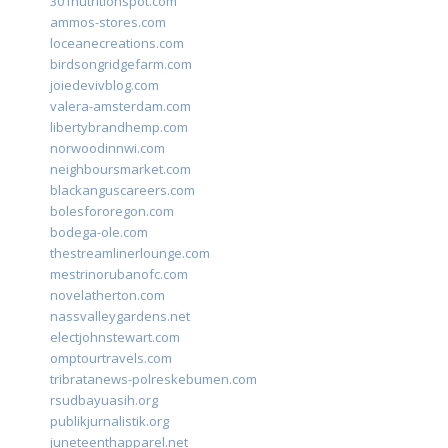
301nutritionspot.com
ammos-stores.com
loceanecreations.com
birdsongridgefarm.com
joiedevivblog.com
valera-amsterdam.com
libertybrandhemp.com
norwoodinnwi.com
neighboursmarket.com
blackanguscareers.com
bolesfororegon.com
bodega-ole.com
thestreamlinerlounge.com
mestrinorubanofc.com
novelatherton.com
nassvalleygardens.net
electjohnstewart.com
omptourtravels.com
tribratanews-polreskebumen.com
rsudbayuasih.org
publikjurnalistik.org
juneteenthapparel.net