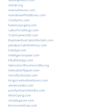
alaskapolitics.com
stsmp.org
manoelneves.com
mandelaeffectlibrary.com
roselynns.com
balanceyoganj.com
salesforceblogs.com
TrainGames365.com
BaytownEvaCationRentals.com
JabalpurCakeDelivery.com
halobjd.com
intelligenceqatar.com
PikaPikaApp.com
takecareofbusinessdfw.org
HamadaOfJapan.com
VersifyLifestyle.com
kingscreekadventures.com
antaeuslabs.com
purelycleanchemdry.com
WishOping.com
shoplegacee.com
bonvivantshop.com