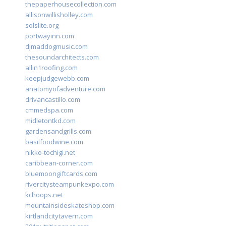
thepaperhousecollection.com
allisonwillisholley.com
solslite.org
portwayinn.com
djmaddogmusic.com
thesoundarchitects.com
allin1roofing.com
keepjudgewebb.com
anatomyofadventure.com
drivancastillo.com
cmmedspa.com
midletontkd.com
gardensandgrills.com
basilfoodwine.com
nikko-tochigi.net
caribbean-corner.com
bluemoongiftcards.com
rivercitysteampunkexpo.com
kchoops.net
mountainsideskateshop.com
kirtlandcitytavern.com