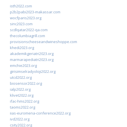
isth2022.com
p2b2pabi2023-makassar.com
wocfparis2023.org
sinc2023.com
scdlqatar2022-qa.com
thecolumbiagrill.com
provisionscheeseandwineshoppe.com
khedi2023.org
akademikgeriatri2023.org
marmarapediatri2023.org
emchie2023.org
girisimselradyoloji2022.org
utcd2022.org
biosensor2022.org
ialp2022.org
klivet2022.org
ifac-hms2022.org
taoms2022.org
iias-euromena-conference2022.org
ivd2022.org
csity2022.org