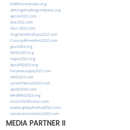
balithut-manado.org
alteregotradingcompany.org
aprce2022.com
ibie2022.com
sbcc-2022.com
AngolaOilAndGas2022.com
Convoy4Freedom2022.com
grur2023.org
hkhk2023.org
napm2023.org
apsdfd2023.org
forumausape2023.com
imkl2023.com
careerfaircsd2023.com
apsth2023.com
MedItRio2023.org
lcicon2023boston.com
waitangidayfestival2022.com
vacancesscolaires2022.com
MEDIA PARTNER II