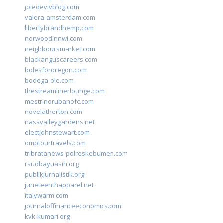
joiedevivblog.com
valera-amsterdam.com
libertybrandhemp.com
norwoodinnwi.com
neighboursmarket.com
blackanguscareers.com
bolesfororegon.com
bodega-ole.com
thestreamlinerlounge.com
mestrinorubanofc.com
novelatherton.com
nassvalleygardens.net
electjohnstewart.com
omptourtravels.com
tribratanews-polreskebumen.com
rsudbayuasih.org
publikjurnalistik.org
juneteenthapparel.net
italywarm.com
journaloffinanceeconomics.com
kvk-kumari.org