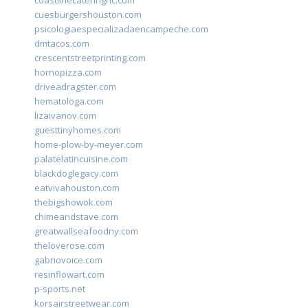
coastlinecateringnc.com
cuesburgershouston.com
psicologiaespecializadaencampeche.com
dmtacos.com
crescentstreetprinting.com
hornopizza.com
driveadragster.com
hematologa.com
lizaivanov.com
guesttinyhomes.com
home-plow-by-meyer.com
palatelatincuisine.com
blackdoglegacy.com
eatvivahouston.com
thebigshowok.com
chimeandstave.com
greatwallseafoodny.com
theloverose.com
gabriovoice.com
resinflowart.com
p-sports.net
korsairstreetwear.com