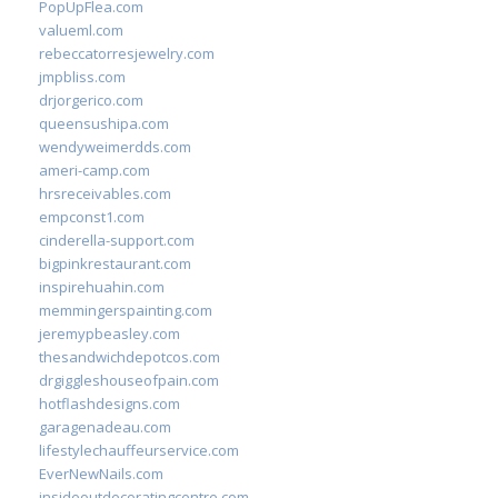
PopUpFlea.com
valueml.com
rebeccatorresjewelry.com
jmpbliss.com
drjorgerico.com
queensushipa.com
wendyweimerdds.com
ameri-camp.com
hrsreceivables.com
empconst1.com
cinderella-support.com
bigpinkrestaurant.com
inspirehuahin.com
memmingerspainting.com
jeremypbeasley.com
thesandwichdepotcos.com
drgiggleshouseofpain.com
hotflashdesigns.com
garagenadeau.com
lifestylechauffeurservice.com
EverNewNails.com
insideoutdecoratingcentre.com