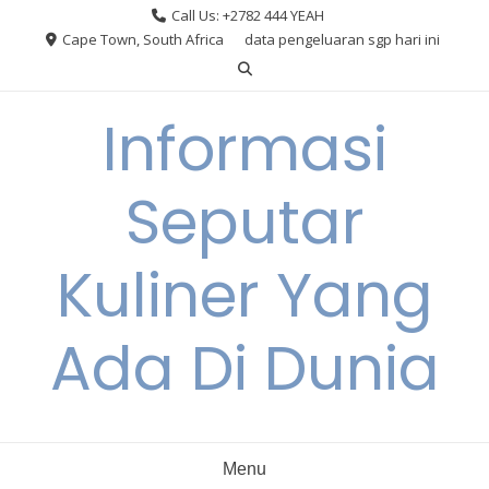
Skip
Call Us: +2782 444 YEAH
to
Cape Town, South Africa
data pengeluaran sgp hari ini
content
Informasi
Seputar
Kuliner Yang
Ada Di Dunia
Menu