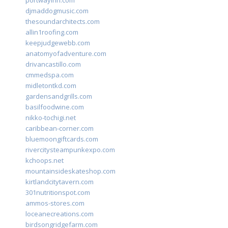
portwayinn.com
djmaddogmusic.com
thesoundarchitects.com
allin1roofing.com
keepjudgewebb.com
anatomyofadventure.com
drivancastillo.com
cmmedspa.com
midletontkd.com
gardensandgrills.com
basilfoodwine.com
nikko-tochigi.net
caribbean-corner.com
bluemoongiftcards.com
rivercitysteampunkexpo.com
kchoops.net
mountainsideskateshop.com
kirtlandcitytavern.com
301nutritionspot.com
ammos-stores.com
loceanecreations.com
birdsongridgefarm.com