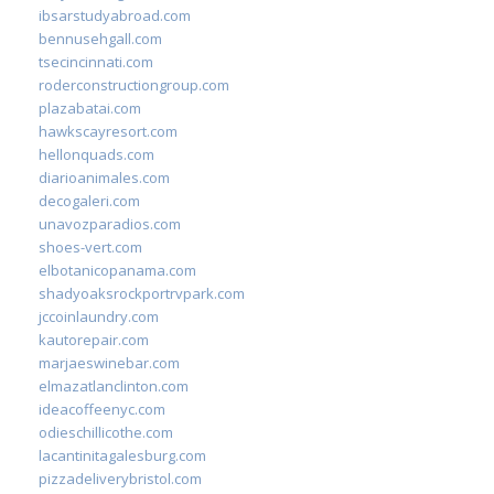
ibsarstudyabroad.com
bennusehgall.com
tsecincinnati.com
roderconstructiongroup.com
plazabatai.com
hawkscayresort.com
hellonquads.com
diarioanimales.com
decogaleri.com
unavozparadios.com
shoes-vert.com
elbotanicopanama.com
shadyoaksrockportrvpark.com
jccoinlaundry.com
kautorepair.com
marjaeswinebar.com
elmazatlanclinton.com
ideacoffeenyc.com
odieschillicothe.com
lacantinitagalesburg.com
pizzadeliverybristol.com