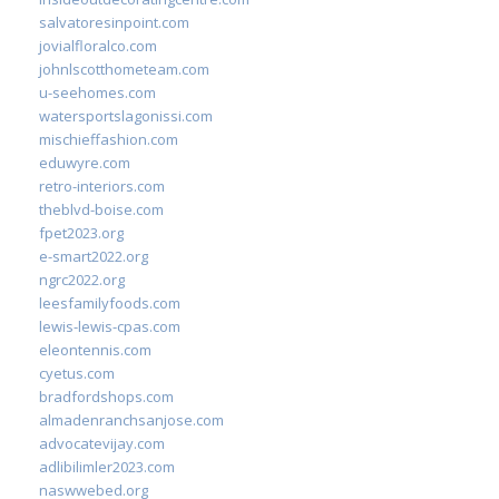
salvatoresinpoint.com
jovialfloralco.com
johnlscotthometeam.com
u-seehomes.com
watersportslagonissi.com
mischieffashion.com
eduwyre.com
retro-interiors.com
theblvd-boise.com
fpet2023.org
e-smart2022.org
ngrc2022.org
leesfamilyfoods.com
lewis-lewis-cpas.com
eleontennis.com
cyetus.com
bradfordshops.com
almadenranchsanjose.com
advocatevijay.com
adlibilimler2023.com
naswwebed.org