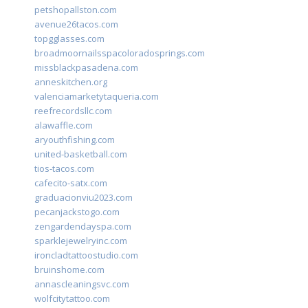
petshopallston.com
avenue26tacos.com
topgglasses.com
broadmoornailsspacoloradosprings.com
missblackpasadena.com
anneskitchen.org
valenciamarketytaqueria.com
reefrecordsllc.com
alawaffle.com
aryouthfishing.com
united-basketball.com
tios-tacos.com
cafecito-satx.com
graduacionviu2023.com
pecanjackstogo.com
zengardendayspa.com
sparklejewelryinc.com
ironcladtattoostudio.com
bruinshome.com
annascleaningsvc.com
wolfcitytattoo.com