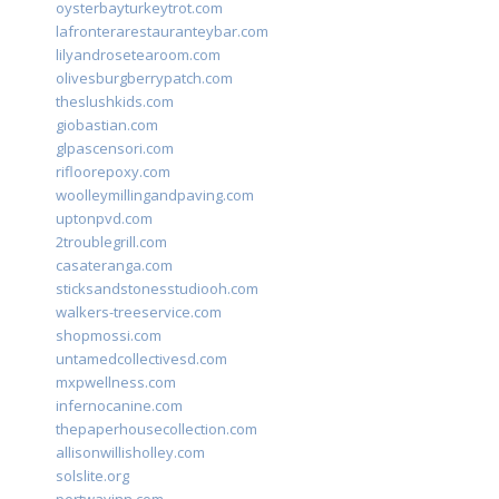
oysterbayturkeytrot.com
lafronterarestauranteybar.com
lilyandrosetearoom.com
olivesburgberrypatch.com
theslushkids.com
giobastian.com
glpascensori.com
rifloorepoxy.com
woolleymillingandpaving.com
uptonpvd.com
2troublegrill.com
casateranga.com
sticksandstonesstudiooh.com
walkers-treeservice.com
shopmossi.com
untamedcollectivesd.com
mxpwellness.com
infernocanine.com
thepaperhousecollection.com
allisonwillisholley.com
solslite.org