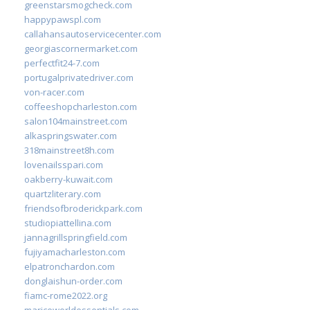
greenstarsmogcheck.com
happypawspl.com
callahansautoservicecenter.com
georgiascornermarket.com
perfectfit24-7.com
portugalprivatedriver.com
von-racer.com
coffeeshopcharleston.com
salon104mainstreet.com
alkaspringswater.com
318mainstreet8h.com
lovenailsspari.com
oakberry-kuwait.com
quartzliterary.com
friendsofbroderickpark.com
studiopiattellina.com
jannagrillspringfield.com
fujiyamacharleston.com
elpatronchardon.com
donglaishun-order.com
fiamc-rome2022.org
mariceworldessentials.com