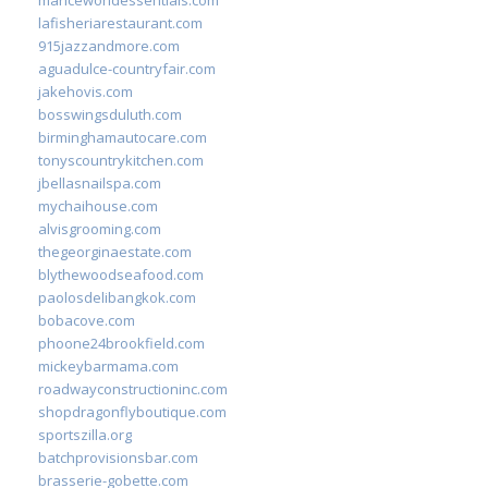
lafisheriarestaurant.com
915jazzandmore.com
aguadulce-countryfair.com
jakehovis.com
bosswingsduluth.com
birminghamautocare.com
tonyscountrykitchen.com
jbellasnailspa.com
mychaihouse.com
alvisgrooming.com
thegeorginaestate.com
blythewoodseafood.com
paolosdelibangkok.com
bobacove.com
phoone24brookfield.com
mickeybarmama.com
roadwayconstructioninc.com
shopdragonflyboutique.com
sportszilla.org
batchprovisionsbar.com
brasserie-gobette.com