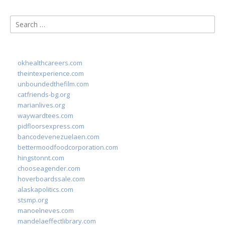
Search
for:
okhealthcareers.com
theintexperience.com
unboundedthefilm.com
catfriends-bg.org
marianlives.org
waywardtees.com
pidfloorsexpress.com
bancodevenezuelaen.com
bettermoodfoodcorporation.com
hingstonnt.com
chooseagender.com
hoverboardssale.com
alaskapolitics.com
stsmp.org
manoelneves.com
mandelaeffectlibrary.com