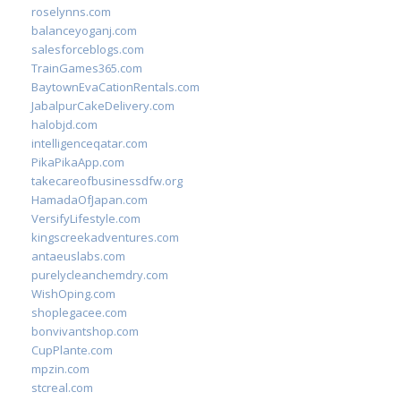
roselynns.com
balanceyoganj.com
salesforceblogs.com
TrainGames365.com
BaytownEvaCationRentals.com
JabalpurCakeDelivery.com
halobjd.com
intelligenceqatar.com
PikaPikaApp.com
takecareofbusinessdfw.org
HamadaOfJapan.com
VersifyLifestyle.com
kingscreekadventures.com
antaeuslabs.com
purelycleanchemdry.com
WishOping.com
shoplegacee.com
bonvivantshop.com
CupPlante.com
mpzin.com
stcreal.com