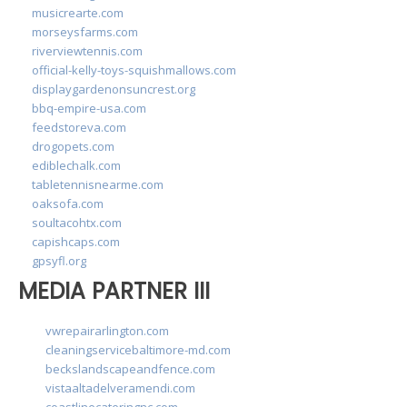
musicrearte.com
morseysfarms.com
riverviewtennis.com
official-kelly-toys-squishmallows.com
displaygardenonsuncrest.org
bbq-empire-usa.com
feedstoreva.com
drogopets.com
ediblechalk.com
tabletennisnearme.com
oaksofa.com
soultacohtx.com
capishcaps.com
gpsyfl.org
MEDIA PARTNER III
vwrepairarlington.com
cleaningservicebaltimore-md.com
beckslandscapeandfence.com
vistaaltadelveramendi.com