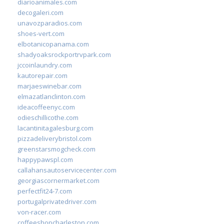
diarioanimales.com
decogaleri.com
unavozparadios.com
shoes-vert.com
elbotanicopanama.com
shadyoaksrockportrvpark.com
jccoinlaundry.com
kautorepair.com
marjaeswinebar.com
elmazatlanclinton.com
ideacoffeenyc.com
odieschillicothe.com
lacantinitagalesburg.com
pizzadeliverybristol.com
greenstarsmogcheck.com
happypawspl.com
callahansautoservicecenter.com
georgiascornermarket.com
perfectfit24-7.com
portugalprivatedriver.com
von-racer.com
coffeeshopcharleston.com