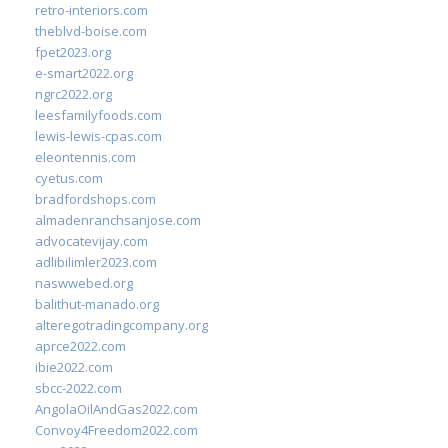
retro-interiors.com
theblvd-boise.com
fpet2023.org
e-smart2022.org
ngrc2022.org
leesfamilyfoods.com
lewis-lewis-cpas.com
eleontennis.com
cyetus.com
bradfordshops.com
almadenranchsanjose.com
advocatevijay.com
adlibilimler2023.com
naswwebed.org
balithut-manado.org
alteregotradingcompany.org
aprce2022.com
ibie2022.com
sbcc-2022.com
AngolaOilAndGas2022.com
Convoy4Freedom2022.com