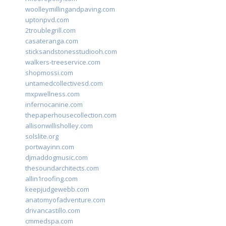
woolleymillingandpaving.com
uptonpvd.com
2troublegrill.com
casateranga.com
sticksandstonesstudiooh.com
walkers-treeservice.com
shopmossi.com
untamedcollectivesd.com
mxpwellness.com
infernocanine.com
thepaperhousecollection.com
allisonwillisholley.com
solslite.org
portwayinn.com
djmaddogmusic.com
thesoundarchitects.com
allin1roofing.com
keepjudgewebb.com
anatomyofadventure.com
drivancastillo.com
cmmedspa.com