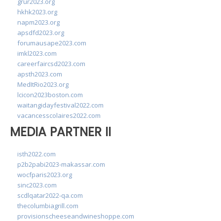
grur2023.org
hkhk2023.org
napm2023.org
apsdfd2023.org
forumausape2023.com
imkl2023.com
careerfaircsd2023.com
apsth2023.com
MedItRio2023.org
lcicon2023boston.com
waitangidayfestival2022.com
vacancesscolaires2022.com
MEDIA PARTNER II
isth2022.com
p2b2pabi2023-makassar.com
wocfparis2023.org
sinc2023.com
scdlqatar2022-qa.com
thecolumbiagrill.com
provisionscheeseandwineshoppe.com