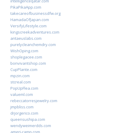
intelligenceqatar.com
PikaPikaApp.com
takecareofbusinessdfw.org
HamadaOfJapan.com
VersifyLifestyle.com
kingscreekadventures.com
antaeuslabs.com
purelycleanchemdry.com
WishOping.com
shoplegacee.com
bonvivantshop.com
CupPlante.com
mpzin.com
stcreal.com
PopUpFlea.com
valueml.com
rebeccatorresjewelry.com
jmpbliss.com
drjorgerico.com
queensushipa.com
wendyweimerdds.com
ameri-camp.com