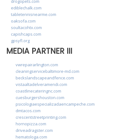
drogopets.com
ediblechalk.com
tabletennisnearme.com
oaksofa.com
soultacohtx.com
capishcaps.com
gpsyfl.org
MEDIA PARTNER III
vwrepairarlington.com
cleaningservicebaltimore-md.com
beckslandscapeandfence.com
vistaaltadelveramendi.com
coastlinecateringnc.com
cuesburgershouston.com
psicologiaespecializadaencampeche.com
dmtacos.com
crescentstreetprinting.com
hornopizza.com
driveadragster.com
hematologa.com