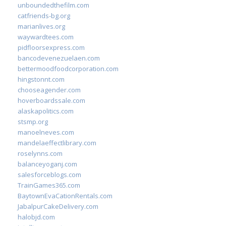
unboundedthefilm.com
catfriends-bg.org
marianlives.org
waywardtees.com
pidfloorsexpress.com
bancodevenezuelaen.com
bettermoodfoodcorporation.com
hingstonnt.com
chooseagender.com
hoverboardssale.com
alaskapolitics.com
stsmp.org
manoelneves.com
mandelaeffectlibrary.com
roselynns.com
balanceyoganj.com
salesforceblogs.com
TrainGames365.com
BaytownEvaCationRentals.com
JabalpurCakeDelivery.com
halobjd.com