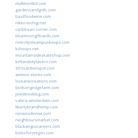
midletontkd.com
gardensandgrills.com
basilfoodwine.com
nikko-tochigi.net
caribbean-corner.com
bluemoongiftcards.com
rivercitysteampunkexpo.com
kchoops.net
mountainsideskateshop.com
kirtlandcitytavern.com
301nutritionspot.com
ammos-stores.com
loceanecreations.com
birdsongridgefarm.com
joiedevivblog.com
valera-amsterdam.com
libertybrandhemp.com
norwoodinnwi.com
neighboursmarket.com
blackanguscareers.com
bolesfororegon.com