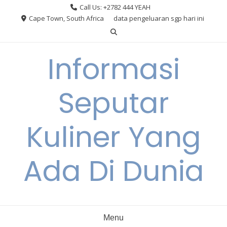
Skip
Call Us: +2782 444 YEAH
to
Cape Town, South Africa
data pengeluaran sgp hari ini
content
Informasi
Seputar
Kuliner Yang
Ada Di Dunia
Menu