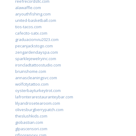
reefrecordsllc.com
alawaffle.com
aryouthfishing.com
united-basketball.com
tios-tacos.com
cafecito-satx.com
graduacionviu2023.com
pecanjackstogo.com
zengardendayspa.com
sparklejewelryinc.com
ironcladtattoostudio.com
bruinshome.com
annascleaningsvc.com
wolfcitytattoo.com
oysterbayturkeytrot.com
lafronterarestauranteybar.com
lilyandrosetearoom.com
olivesburgberrypatch.com
theslushkids.com
giobastian.com
glpascensori.com
rifloorepoxy.com