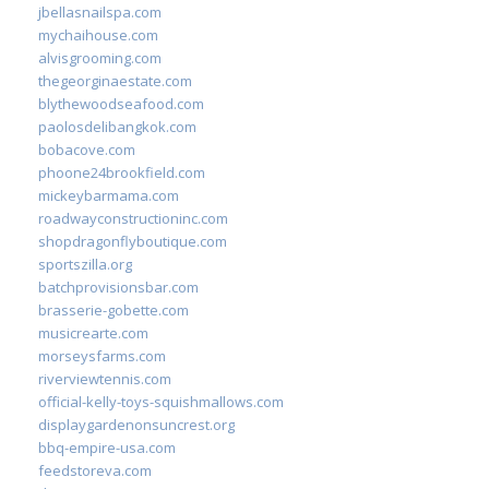
jbellasnailspa.com
mychaihouse.com
alvisgrooming.com
thegeorginaestate.com
blythewoodseafood.com
paolosdelibangkok.com
bobacove.com
phoone24brookfield.com
mickeybarmama.com
roadwayconstructioninc.com
shopdragonflyboutique.com
sportszilla.org
batchprovisionsbar.com
brasserie-gobette.com
musicrearte.com
morseysfarms.com
riverviewtennis.com
official-kelly-toys-squishmallows.com
displaygardenonsuncrest.org
bbq-empire-usa.com
feedstoreva.com