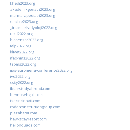
khedi2023.org
akademikgeriatri2023.org
marmarapediatri2023.org
emchie2023.org
girisimselradyoloji2022.org
utcd2022.org
biosensor2022.org
ialp2022.org
klivet2022.org
ifac-hms2022.org
taoms2022.org
iias-euromena-conference2022.org
ivd2022.org
csity2022.org
ibsarstudyabroad.com
bennusehgall.com
tsecincinnati.com
roderconstructiongroup.com
plazabatai.com
hawkscayresort.com
hellonquads.com