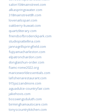
salon104mainstreet.com
alkaspringswater.com
318mainstreet8h.com
lovenailsspari.com
oakberry-kuwait.com
quartzliterary.com
friendsofbroderickpark.com
studiopiattellina.com
jannagrillspringfield.com
fujiyamacharleston.com
elpatronchardon.com
donglaishun-order.com
fiamc-rome2022.org
mariceworldessentials.com
lafisheriarestaurant.com
915jazzandmore.com
aguadulce-countryfair.com
jakehovis.com
bosswingsduluth.com
birminghamautocare.com
tonyscountrykitchen.com