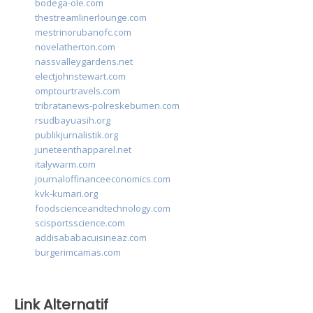
bodega-ole.com
thestreamlinerlounge.com
mestrinorubanofc.com
novelatherton.com
nassvalleygardens.net
electjohnstewart.com
omptourtravels.com
tribratanews-polreskebumen.com
rsudbayuasih.org
publikjurnalistik.org
juneteenthapparel.net
italywarm.com
journaloffinanceeconomics.com
kvk-kumari.org
foodscienceandtechnology.com
scisportsscience.com
addisababacuisineaz.com
burgerimcamas.com
Link Alternatif