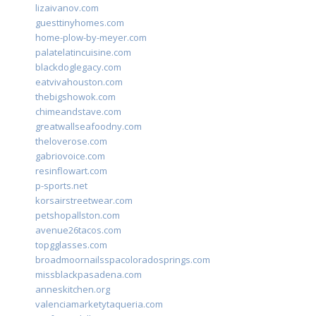
lizaivanov.com
guesttinyhomes.com
home-plow-by-meyer.com
palatelatincuisine.com
blackdoglegacy.com
eatvivahouston.com
thebigshowok.com
chimeandstave.com
greatwallseafoodny.com
theloverose.com
gabriovoice.com
resinflowart.com
p-sports.net
korsairstreetwear.com
petshopallston.com
avenue26tacos.com
topgglasses.com
broadmoornailsspacoloradosprings.com
missblackpasadena.com
anneskitchen.org
valenciamarketytaqueria.com