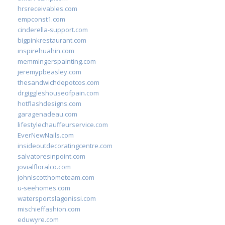
hrsreceivables.com
empconst1.com
cinderella-support.com
bigpinkrestaurant.com
inspirehuahin.com
memmingerspainting.com
jeremypbeasley.com
thesandwichdepotcos.com
drgiggleshouseofpain.com
hotflashdesigns.com
garagenadeau.com
lifestylechauffeurservice.com
EverNewNails.com
insideoutdecoratingcentre.com
salvatoresinpoint.com
jovialfloralco.com
johnlscotthometeam.com
u-seehomes.com
watersportslagonissi.com
mischieffashion.com
eduwyre.com