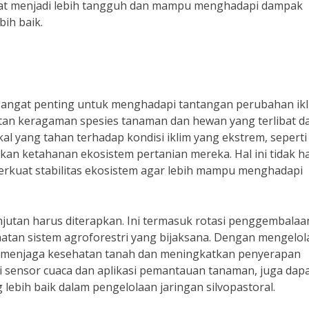
pat menjadi lebih tangguh dan mampu menghadapi dampak
bih baik.
l sangat penting untuk menghadapi tantangan perubahan ikl
tan keragaman spesies tanaman dan hewan yang terlibat d
al yang tahan terhadap kondisi iklim yang ekstrem, seperti
kan ketahanan ekosistem pertanian mereka. Hal ini tidak h
erkuat stabilitas ekosistem agar lebih mampu menghadapi
njutan harus diterapkan. Ini termasuk rotasi penggembalaa
an sistem agroforestri yang bijaksana. Dengan mengelola
t menjaga kesehatan tanah dan meningkatkan penyerapan
 sensor cuaca dan aplikasi pemantauan tanaman, juga dap
bih baik dalam pengelolaan jaringan silvopastoral.