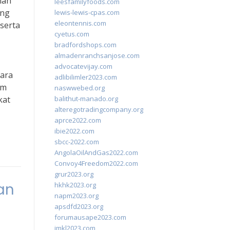
mah
leesfamilyfoods.com
ang
lewis-lewis-cpas.com
eleontennis.com
 serta
cyetus.com
bradfordshops.com
almadenranchsanjose.com
advocatevijay.com
ara
adlibilimler2023.com
am
naswwebed.org
kat
balithut-manado.org
alteregotradingcompany.org
aprce2022.com
ibie2022.com
sbcc-2022.com
AngolaOilAndGas2022.com
Convoy4Freedom2022.com
grur2023.org
an
hkhk2023.org
napm2023.org
apsdfd2023.org
forumausape2023.com
imkl2023.com