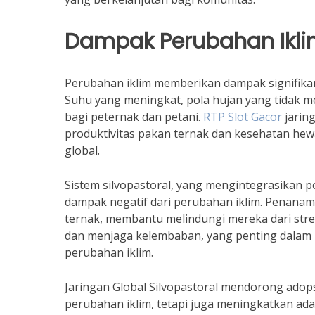
Dampak Perubahan Ikl
Perubahan iklim memberikan dampak signifikan
Suhu yang meningkat, pola hujan yang tidak m
bagi peternak dan petani.
RTP Slot Gacor
jarin
produktivitas pakan ternak dan kesehatan he
global.
Sistem silvopastoral, yang mengintegrasikan
dampak negatif dari perubahan iklim. Penan
ternak, membantu melindungi mereka dari stres
dan menjaga kelembaban, yang penting dalam m
perubahan iklim.
Jaringan Global Silvopastoral mendorong adops
perubahan iklim, tetapi juga meningkatkan ad