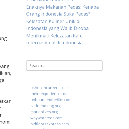
Enaknya Makanan Pedas: Kenapa
Orang Indonesia Suka Pedas?
Kelezatan Kuliner Unik di
Indonesia yang Wajib Dicoba
Menikmati Kelezatan Kafe
yang
Internasional di Indonesia
Search
 yang
for:
kian,
ga
okhealthcareers.com
theintexperience.com
unboundedthefilm.com
aatkan
catfriends-bg.org
ri
marianlives.org
an
waywardtees.com
onomi
pidfloorsexpress.com