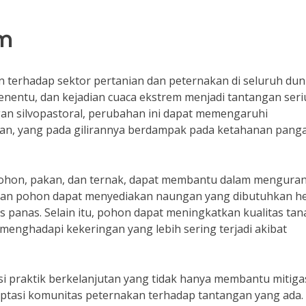
im
 terhadap sektor pertanian dan peternakan di seluruh duni
enentu, dan kejadian cuaca ekstrem menjadi tantangan seri
gan silvopastoral, perubahan ini dapat memengaruhi
wan, yang pada gilirannya berdampak pada ketahanan pang
 pohon, pakan, dan ternak, dapat membantu dalam menguran
aman pohon dapat menyediakan naungan yang dibutuhkan 
 panas. Selain itu, pohon dapat meningkatkan kualitas tan
enghadapi kekeringan yang lebih sering terjadi akibat
i praktik berkelanjutan yang tidak hanya membantu mitiga
aptasi komunitas peternakan terhadap tantangan yang ada.