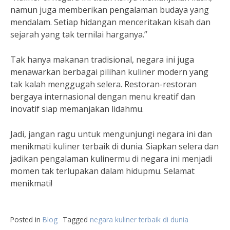
namun juga memberikan pengalaman budaya yang
mendalam. Setiap hidangan menceritakan kisah dan
sejarah yang tak ternilai harganya.”
Tak hanya makanan tradisional, negara ini juga
menawarkan berbagai pilihan kuliner modern yang
tak kalah menggugah selera. Restoran-restoran
bergaya internasional dengan menu kreatif dan
inovatif siap memanjakan lidahmu.
Jadi, jangan ragu untuk mengunjungi negara ini dan
menikmati kuliner terbaik di dunia. Siapkan selera dan
jadikan pengalaman kulinermu di negara ini menjadi
momen tak terlupakan dalam hidupmu. Selamat
menikmati!
Posted in
Blog
Tagged
negara kuliner terbaik di dunia