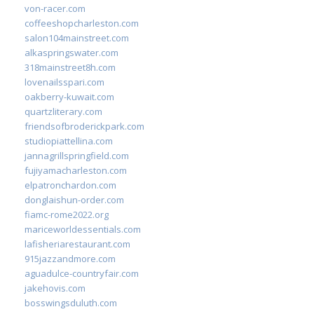
von-racer.com
coffeeshopcharleston.com
salon104mainstreet.com
alkaspringswater.com
318mainstreet8h.com
lovenailsspari.com
oakberry-kuwait.com
quartzliterary.com
friendsofbroderickpark.com
studiopiattellina.com
jannagrillspringfield.com
fujiyamacharleston.com
elpatronchardon.com
donglaishun-order.com
fiamc-rome2022.org
mariceworldessentials.com
lafisheriarestaurant.com
915jazzandmore.com
aguadulce-countryfair.com
jakehovis.com
bosswingsduluth.com