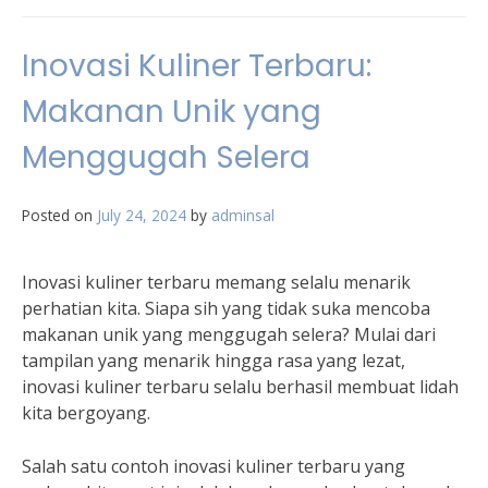
Inovasi Kuliner Terbaru:
Makanan Unik yang
Menggugah Selera
Posted on
July 24, 2024
by
adminsal
Inovasi kuliner terbaru memang selalu menarik
perhatian kita. Siapa sih yang tidak suka mencoba
makanan unik yang menggugah selera? Mulai dari
tampilan yang menarik hingga rasa yang lezat,
inovasi kuliner terbaru selalu berhasil membuat lidah
kita bergoyang.
Salah satu contoh inovasi kuliner terbaru yang