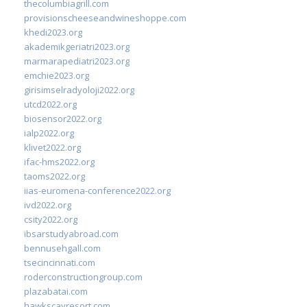
thecolumbiagrill.com
provisionscheeseandwineshoppe.com
khedi2023.org
akademikgeriatri2023.org
marmarapediatri2023.org
emchie2023.org
girisimselradyoloji2022.org
utcd2022.org
biosensor2022.org
ialp2022.org
klivet2022.org
ifac-hms2022.org
taoms2022.org
iias-euromena-conference2022.org
ivd2022.org
csity2022.org
ibsarstudyabroad.com
bennusehgall.com
tsecincinnati.com
roderconstructiongroup.com
plazabatai.com
hawkscayresort.com