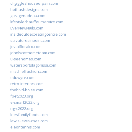
drgiggleshouseofpain.com
hotflashdesigns.com
garagenadeau.com
lifestylechauffeurservice.com
EverNewNails.com
insideoutdecoratingcentre.com
salvatoresinpoint.com
jovialfloralco.com
johnlscotthometeam.com
u-seehomes.com
watersportslagonissi.com
mischieffashion.com
eduwyre.com
retro-interiors.com
theblvd-boise.com
fpet2023.org
e-smart2022.org
ngrc2022.org
leesfamilyfoods.com
lewis-lewis-cpas.com
eleontennis.com