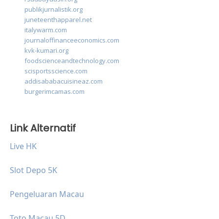
publikjurnalistik.org
juneteenthapparel.net
italywarm.com
journaloffinanceeconomics.com
kvk-kumari.org
foodscienceandtechnology.com
scisportsscience.com
addisababacuisineaz.com
burgerimcamas.com
Link Alternatif
Live HK
Slot Depo 5K
Pengeluaran Macau
Toto Macau 5D