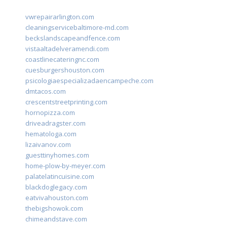
vwrepairarlington.com
cleaningservicebaltimore-md.com
beckslandscapeandfence.com
vistaaltadelveramendi.com
coastlinecateringnc.com
cuesburgershouston.com
psicologiaespecializadaencampeche.com
dmtacos.com
crescentstreetprinting.com
hornopizza.com
driveadragster.com
hematologa.com
lizaivanov.com
guesttinyhomes.com
home-plow-by-meyer.com
palatelatincuisine.com
blackdoglegacy.com
eatvivahouston.com
thebigshowok.com
chimeandstave.com