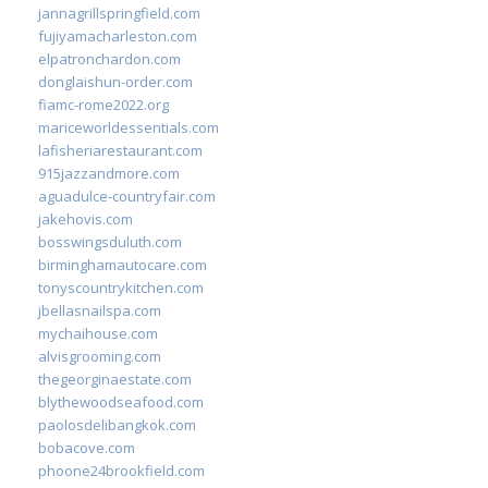
jannagrillspringfield.com
fujiyamacharleston.com
elpatronchardon.com
donglaishun-order.com
fiamc-rome2022.org
mariceworldessentials.com
lafisheriarestaurant.com
915jazzandmore.com
aguadulce-countryfair.com
jakehovis.com
bosswingsduluth.com
birminghamautocare.com
tonyscountrykitchen.com
jbellasnailspa.com
mychaihouse.com
alvisgrooming.com
thegeorginaestate.com
blythewoodseafood.com
paolosdelibangkok.com
bobacove.com
phoone24brookfield.com