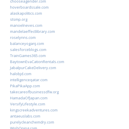
chooseagender.com
hoverboardssale.com
alaskapolitics.com
stsmp.org
manoelneves.com
mandelaeffectlibrary.com
roselynns.com
balanceyoganj.com
salesforceblogs.com
TrainGames365.com
BaytownEvaCationRentals.com
JabalpurCakeDelivery.com
halobjd.com
intelligenceqatar.com
PikaPikaApp.com
takecareofbusinessdfw.org
HamadaOfJapan.com
VersifyLifestyle.com
kingscreekadventures.com
antaeuslabs.com
purelycleanchemdry.com
WishOping.com