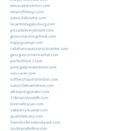
elmazatlanclinton.com
ideacoffeenyc.com
odieschillicothe.com
lacantinitagalesburg.com
pizzadeliverybristol.com
greenstarsmogcheck.com
happypawspl.com
callahansautoservicecenter.com
georgiascornermarket.com
perfectfit24-7.com
portugalprivatedriver.com
von-racer.com
coffeeshopcharleston.com
salon104mainstreet.com
alkaspringswater.com
318mainstreet8h.com
lovenailsspari.com
oakberry-kuwait.com
quartzliterary.com
friendsofbroderickpark.com
studiopiattellina.com