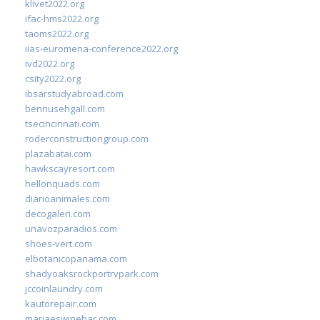
klivet2022.org
ifac-hms2022.org
taoms2022.org
iias-euromena-conference2022.org
ivd2022.org
csity2022.org
ibsarstudyabroad.com
bennusehgall.com
tsecincinnati.com
roderconstructiongroup.com
plazabatai.com
hawkscayresort.com
hellonquads.com
diarioanimales.com
decogaleri.com
unavozparadios.com
shoes-vert.com
elbotanicopanama.com
shadyoaksrockportrvpark.com
jccoinlaundry.com
kautorepair.com
marjaeswinebar.com