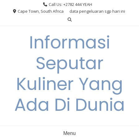
Skip
Call Us: +2782 444 YEAH
to
Cape Town, South Africa
data pengeluaran sgp hari ini
content
Informasi
Seputar
Kuliner Yang
Ada Di Dunia
Menu