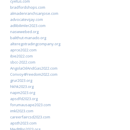
cyetus.com
bradfordshops.com
almadenranchsanjose.com
advocatevijay.com
adlibilimler2023.com
naswwebed.org
balithut-manado.org
alteregotradingcompany.org
aprce2022.com
ibie2022.com
sbcc-2022.com
AngolaOilAndGas2022.com
Convoy4Freedom2022.com
grur2023.org
hkhk2023.org
napm2023.org
apsdfd2023.org
forumausape2023.com
imkl2023.com
careerfaircsd2023.com
apsth2023.com
MedItRio2023.org