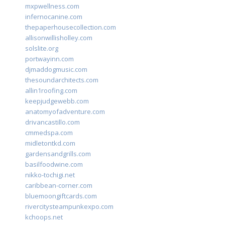
mxpwellness.com
infernocanine.com
thepaperhousecollection.com
allisonwillisholley.com
solslite.org
portwayinn.com
djmaddogmusic.com
thesoundarchitects.com
allin1roofing.com
keepjudgewebb.com
anatomyofadventure.com
drivancastillo.com
cmmedspa.com
midletontkd.com
gardensandgrills.com
basilfoodwine.com
nikko-tochigi.net
caribbean-corner.com
bluemoongiftcards.com
rivercitysteampunkexpo.com
kchoops.net