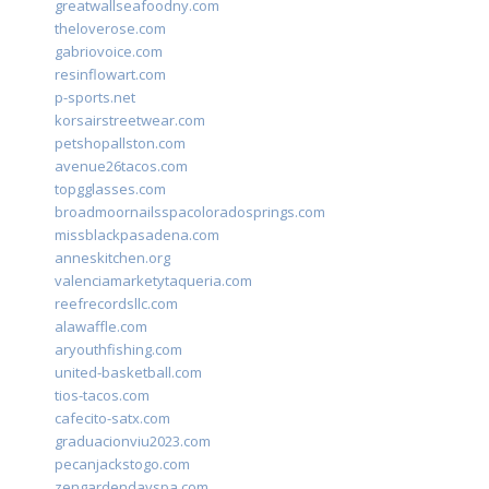
greatwallseafoodny.com
theloverose.com
gabriovoice.com
resinflowart.com
p-sports.net
korsairstreetwear.com
petshopallston.com
avenue26tacos.com
topgglasses.com
broadmoornailsspacoloradosprings.com
missblackpasadena.com
anneskitchen.org
valenciamarketytaqueria.com
reefrecordsllc.com
alawaffle.com
aryouthfishing.com
united-basketball.com
tios-tacos.com
cafecito-satx.com
graduacionviu2023.com
pecanjackstogo.com
zengardendayspa.com