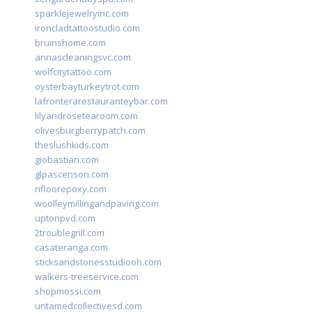
sparklejewelryinc.com
ironcladtattoostudio.com
bruinshome.com
annascleaningsvc.com
wolfcitytattoo.com
oysterbayturkeytrot.com
lafronterarestauranteybar.com
lilyandrosetearoom.com
olivesburgberrypatch.com
theslushkids.com
giobastian.com
glpascensori.com
rifloorepoxy.com
woolleymillingandpaving.com
uptonpvd.com
2troublegrill.com
casateranga.com
sticksandstonesstudiooh.com
walkers-treeservice.com
shopmossi.com
untamedcollectivesd.com