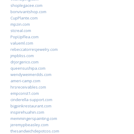
shoplegacee.com
bonvivantshop.com
CupPlante.com
mpzin.com
stcreal.com
PopUpFlea.com
valueml.com
rebeccatorresjewelry.com
jmpbliss.com
drjorgerico.com
queensushipa.com
wendyweimerdds.com
ameri-camp.com
hrsreceivables.com
empconst1.com
cinderella-support.com
bigpinkrestaurant.com
inspirehuahin.com
memmingerspainting.com
jeremypbeasley.com
thesandwichdepotcos.com