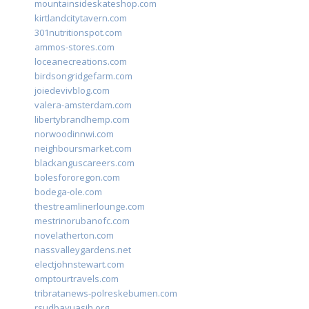
mountainsideskateshop.com
kirtlandcitytavern.com
301nutritionspot.com
ammos-stores.com
loceanecreations.com
birdsongridgefarm.com
joiedevivblog.com
valera-amsterdam.com
libertybrandhemp.com
norwoodinnwi.com
neighboursmarket.com
blackanguscareers.com
bolesfororegon.com
bodega-ole.com
thestreamlinerlounge.com
mestrinorubanofc.com
novelatherton.com
nassvalleygardens.net
electjohnstewart.com
omptourtravels.com
tribratanews-polreskebumen.com
rsudbayuasih.org