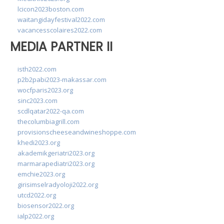
lcicon2023boston.com
waitangidayfestival2022.com
vacancesscolaires2022.com
MEDIA PARTNER II
isth2022.com
p2b2pabi2023-makassar.com
wocfparis2023.org
sinc2023.com
scdlqatar2022-qa.com
thecolumbiagrill.com
provisionscheeseandwineshoppe.com
khedi2023.org
akademikgeriatri2023.org
marmarapediatri2023.org
emchie2023.org
girisimselradyoloji2022.org
utcd2022.org
biosensor2022.org
ialp2022.org