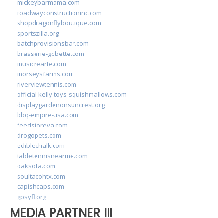
mickeybarmama.com
roadwayconstructioninc.com
shopdragonflyboutique.com
sportszilla.org
batchprovisionsbar.com
brasserie-gobette.com
musicrearte.com
morseysfarms.com
riverviewtennis.com
official-kelly-toys-squishmallows.com
displaygardenonsuncrest.org
bbq-empire-usa.com
feedstoreva.com
drogopets.com
ediblechalk.com
tabletennisnearme.com
oaksofa.com
soultacohtx.com
capishcaps.com
gpsyfl.org
MEDIA PARTNER III