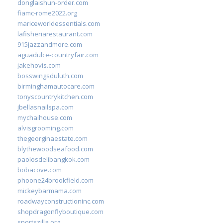
donglaishun-order.com
fiamc-rome2022.org
mariceworldessentials.com
lafisheriarestaurant.com
915jazzandmore.com
aguadulce-countryfair.com
jakehovis.com
bosswingsduluth.com
birminghamautocare.com
tonyscountrykitchen.com
jbellasnailspa.com
mychaihouse.com
alvisgrooming.com
thegeorginaestate.com
blythewoodseafood.com
paolosdelibangkok.com
bobacove.com
phoone24brookfield.com
mickeybarmama.com
roadwayconstructioninc.com
shopdragonflyboutique.com
sportszilla.org