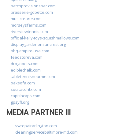
batchprovisionsbar.com
brasserie-gobette.com
musicrearte.com
morseysfarms.com
riverviewtennis.com
official-kelly-toys-squishmallows.com
displaygardenonsuncrest.org
bbq-empire-usa.com
feedstoreva.com
drogopets.com
ediblechalk.com
tabletennisnearme.com
oaksofa.com
soultacohtx.com
capishcaps.com
gpsyfl.org
MEDIA PARTNER III
vwrepairarlington.com
cleaningservicebaltimore-md.com