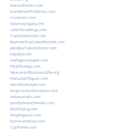
manoelneves.com
mandelaeffectlibrary.com
roselynns.com
balanceyoganj.com
salesforceblogs.com
TrainGames365.com
BaytownEvaCationRentals.com
JabalpurCakeDelivery.com
halobjd.com
intelligenceqatar.com
PikaPikaApp.com
takecareofbusinessdfw.org
HamadaOfJapan.com
VersifyLifestyle.com
kingscreekadventures.com
antaeuslabs.com
purelycleanchemdry.com
WishOping.com
shoplegacee.com
bonvivantshop.com
CupPlante.com