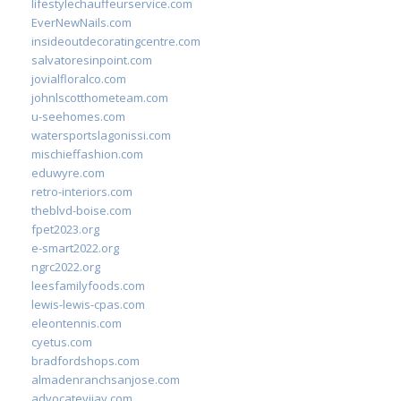
lifestylechauffeurservice.com
EverNewNails.com
insideoutdecoratingcentre.com
salvatoresinpoint.com
jovialfloralco.com
johnlscotthometeam.com
u-seehomes.com
watersportslagonissi.com
mischieffashion.com
eduwyre.com
retro-interiors.com
theblvd-boise.com
fpet2023.org
e-smart2022.org
ngrc2022.org
leesfamilyfoods.com
lewis-lewis-cpas.com
eleontennis.com
cyetus.com
bradfordshops.com
almadenranchsanjose.com
advocatevijay.com