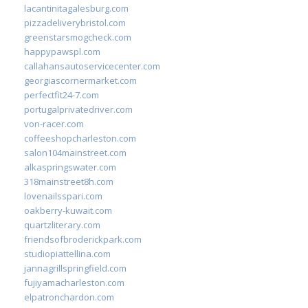
lacantinitagalesburg.com
pizzadeliverybristol.com
greenstarsmogcheck.com
happypawspl.com
callahansautoservicecenter.com
georgiascornermarket.com
perfectfit24-7.com
portugalprivatedriver.com
von-racer.com
coffeeshopcharleston.com
salon104mainstreet.com
alkaspringswater.com
318mainstreet8h.com
lovenailsspari.com
oakberry-kuwait.com
quartzliterary.com
friendsofbroderickpark.com
studiopiattellina.com
jannagrillspringfield.com
fujiyamacharleston.com
elpatronchardon.com