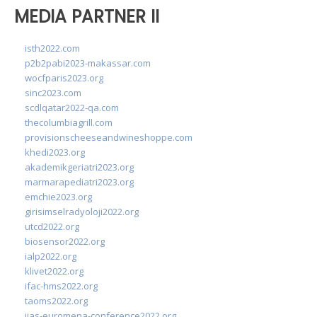
MEDIA PARTNER II
isth2022.com
p2b2pabi2023-makassar.com
wocfparis2023.org
sinc2023.com
scdlqatar2022-qa.com
thecolumbiagrill.com
provisionscheeseandwineshoppe.com
khedi2023.org
akademikgeriatri2023.org
marmarapediatri2023.org
emchie2023.org
girisimselradyoloji2022.org
utcd2022.org
biosensor2022.org
ialp2022.org
klivet2022.org
ifac-hms2022.org
taoms2022.org
iias-euromena-conference2022.org