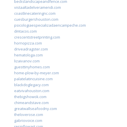
beckslandscapeandfence.com
vistaaltadelveramendi.com
coastlinecateringnc.com
cuesburgershouston.com
psicologiaespecializadaencampeche.com
dmtacos.com
crescentstreetprinting.com
hornopizza.com
driveadragster.com
hematologa.com
lizaivanov.com
guesttinyhomes.com
home-plow-by-meyer.com
palatelatincuisine.com
blackdoglegacy.com
eatvivahouston.com
thebigshowok.com
chimeandstave.com
greatwallseafoodny.com
theloverose.com
gabriovoice.com
resinflowart.com