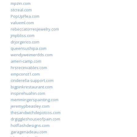
mpzin.com
stcreal.com
PopUpFlea.com
valueml.com
rebeccatorresjewelry.com
jmpbliss.com
drjorgerico.com
queensushipa.com
wendyweimerdds.com
ameri-camp.com
hrsreceivables.com
empconst1.com
cinderella-support.com
bigpinkrestaurant.com
inspirehuahin.com
memmingerspainting.com
jeremypbeasley.com
thesandwichdepotcos.com
drgiggleshouseofpain.com
hotflashdesigns.com
garagenadeau.com