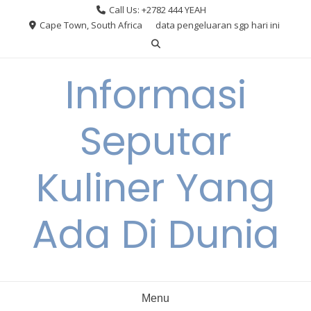
Skip
Call Us: +2782 444 YEAH
to
Cape Town, South Africa
data pengeluaran sgp hari ini
content
Informasi
Seputar
Kuliner Yang
Ada Di Dunia
Menu