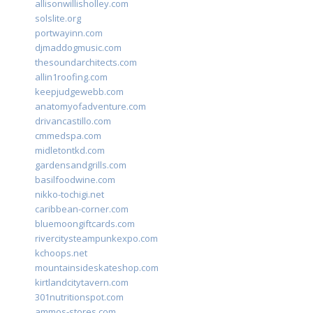
allisonwillisholley.com
solslite.org
portwayinn.com
djmaddogmusic.com
thesoundarchitects.com
allin1roofing.com
keepjudgewebb.com
anatomyofadventure.com
drivancastillo.com
cmmedspa.com
midletontkd.com
gardensandgrills.com
basilfoodwine.com
nikko-tochigi.net
caribbean-corner.com
bluemoongiftcards.com
rivercitysteampunkexpo.com
kchoops.net
mountainsideskateshop.com
kirtlandcitytavern.com
301nutritionspot.com
ammos-stores.com