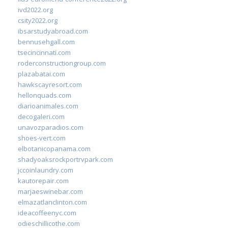
ivd2022.org
csity2022.org
ibsarstudyabroad.com
bennusehgall.com
tsecincinnati.com
roderconstructiongroup.com
plazabatai.com
hawkscayresort.com
hellonquads.com
diarioanimales.com
decogaleri.com
unavozparadios.com
shoes-vert.com
elbotanicopanama.com
shadyoaksrockportrvpark.com
jccoinlaundry.com
kautorepair.com
marjaeswinebar.com
elmazatlanclinton.com
ideacoffeenyc.com
odieschillicothe.com