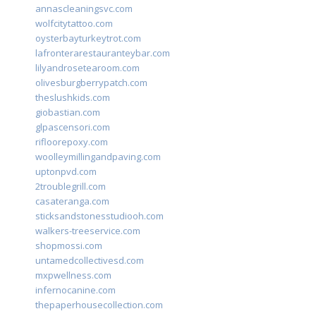
annascleaningsvc.com
wolfcitytattoo.com
oysterbayturkeytrot.com
lafronterarestauranteybar.com
lilyandrosetearoom.com
olivesburgberrypatch.com
theslushkids.com
giobastian.com
glpascensori.com
rifloorepoxy.com
woolleymillingandpaving.com
uptonpvd.com
2troublegrill.com
casateranga.com
sticksandstonesstudiooh.com
walkers-treeservice.com
shopmossi.com
untamedcollectivesd.com
mxpwellness.com
infernocanine.com
thepaperhousecollection.com