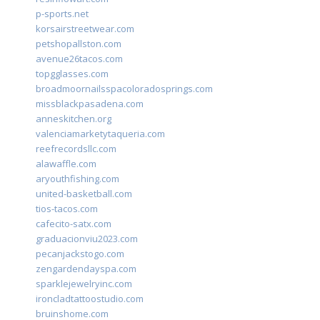
p-sports.net
korsairstreetwear.com
petshopallston.com
avenue26tacos.com
topgglasses.com
broadmoornailsspacoloradosprings.com
missblackpasadena.com
anneskitchen.org
valenciamarketytaqueria.com
reefrecordsllc.com
alawaffle.com
aryouthfishing.com
united-basketball.com
tios-tacos.com
cafecito-satx.com
graduacionviu2023.com
pecanjackstogo.com
zengardendayspa.com
sparklejewelryinc.com
ironcladtattoostudio.com
bruinshome.com