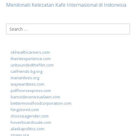
Menikmati Kelezatan Kafe Internasional di Indonesia
Search
for:
okhealthcareers.com
theintexperience.com
unboundedthefilm.com
catfriends-bg.org
marianlives.org
waywardtees.com
pidfloorsexpress.com
bancodevenezuelaen.com
bettermoodfoodcorporation.com
hingstonnt.com
chooseagender.com
hoverboardssale.com
alaskapolitics.com
stsmp.org