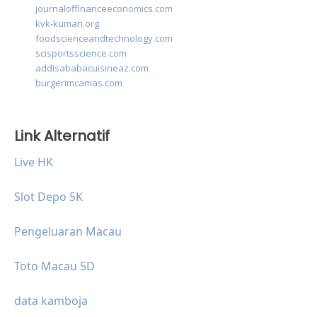
journaloffinanceeconomics.com
kvk-kumari.org
foodscienceandtechnology.com
scisportsscience.com
addisababacuisineaz.com
burgerimcamas.com
Link Alternatif
Live HK
Slot Depo 5K
Pengeluaran Macau
Toto Macau 5D
data kamboja