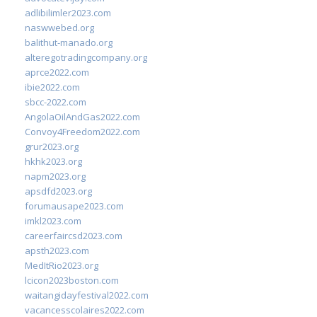
adlibilimler2023.com
naswwebed.org
balithut-manado.org
alteregotradingcompany.org
aprce2022.com
ibie2022.com
sbcc-2022.com
AngolaOilAndGas2022.com
Convoy4Freedom2022.com
grur2023.org
hkhk2023.org
napm2023.org
apsdfd2023.org
forumausape2023.com
imkl2023.com
careerfaircsd2023.com
apsth2023.com
MedItRio2023.org
lcicon2023boston.com
waitangidayfestival2022.com
vacancesscolaires2022.com