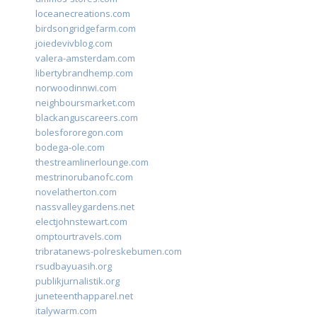
loceanecreations.com
birdsongridgefarm.com
joiedevivblog.com
valera-amsterdam.com
libertybrandhemp.com
norwoodinnwi.com
neighboursmarket.com
blackanguscareers.com
bolesfororegon.com
bodega-ole.com
thestreamlinerlounge.com
mestrinorubanofc.com
novelatherton.com
nassvalleygardens.net
electjohnstewart.com
omptourtravels.com
tribratanews-polreskebumen.com
rsudbayuasih.org
publikjurnalistik.org
juneteenthapparel.net
italywarm.com