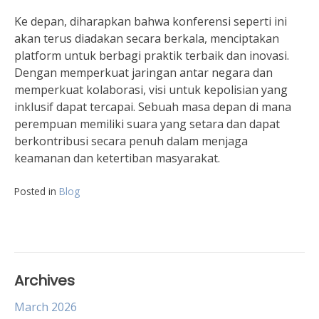
Ke depan, diharapkan bahwa konferensi seperti ini
akan terus diadakan secara berkala, menciptakan
platform untuk berbagi praktik terbaik dan inovasi.
Dengan memperkuat jaringan antar negara dan
memperkuat kolaborasi, visi untuk kepolisian yang
inklusif dapat tercapai. Sebuah masa depan di mana
perempuan memiliki suara yang setara dan dapat
berkontribusi secara penuh dalam menjaga
keamanan dan ketertiban masyarakat.
Posted in
Blog
Archives
March 2026