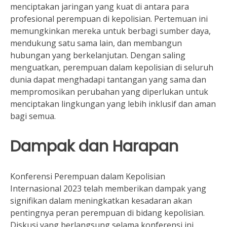
menciptakan jaringan yang kuat di antara para
profesional perempuan di kepolisian. Pertemuan ini
memungkinkan mereka untuk berbagi sumber daya,
mendukung satu sama lain, dan membangun
hubungan yang berkelanjutan. Dengan saling
menguatkan, perempuan dalam kepolisian di seluruh
dunia dapat menghadapi tantangan yang sama dan
mempromosikan perubahan yang diperlukan untuk
menciptakan lingkungan yang lebih inklusif dan aman
bagi semua.
Dampak dan Harapan
Konferensi Perempuan dalam Kepolisian
Internasional 2023 telah memberikan dampak yang
signifikan dalam meningkatkan kesadaran akan
pentingnya peran perempuan di bidang kepolisian.
Diskusi yang berlangsung selama konferensi ini