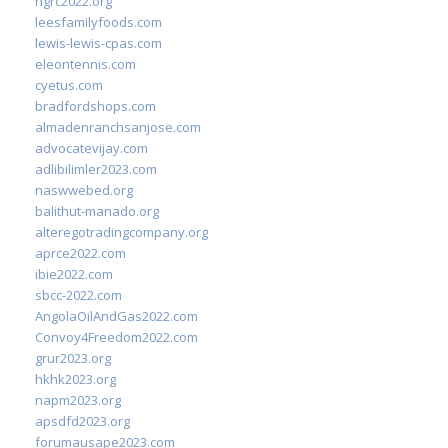
ngrc2022.org
leesfamilyfoods.com
lewis-lewis-cpas.com
eleontennis.com
cyetus.com
bradfordshops.com
almadenranchsanjose.com
advocatevijay.com
adlibilimler2023.com
naswwebed.org
balithut-manado.org
alteregotradingcompany.org
aprce2022.com
ibie2022.com
sbcc-2022.com
AngolaOilAndGas2022.com
Convoy4Freedom2022.com
grur2023.org
hkhk2023.org
napm2023.org
apsdfd2023.org
forumausape2023.com