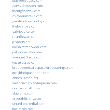
blackdoglegacy.com
eatvivahouston.com
thebigshowok.com
chimeandstave.com
greatwallseafoodny.com
theloverose.com
gabriovoice.com
resinflowart.com
p-sports.net
korsairstreetwear.com
petshopallston.com
avenue26tacos.com
topgglasses.com
broadmoornailsspacoloradosprings.com
missblackpasadena.com
anneskitchen.org
valenciamarketytaqueria.com
reefrecordsllc.com
alawaffle.com
aryouthfishing.com
united-basketball.com
tios-tacos.com