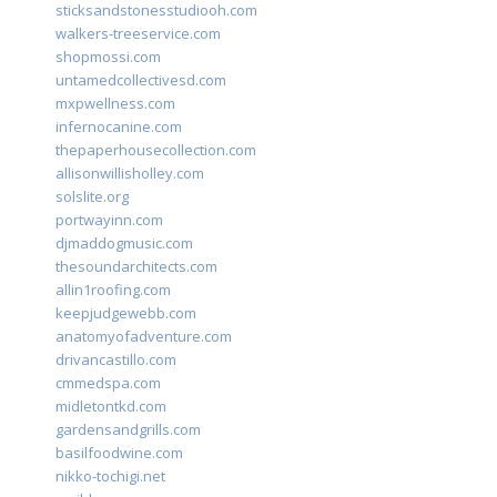
sticksandstonesstudiooh.com
walkers-treeservice.com
shopmossi.com
untamedcollectivesd.com
mxpwellness.com
infernocanine.com
thepaperhousecollection.com
allisonwillisholley.com
solslite.org
portwayinn.com
djmaddogmusic.com
thesoundarchitects.com
allin1roofing.com
keepjudgewebb.com
anatomyofadventure.com
drivancastillo.com
cmmedspa.com
midletontkd.com
gardensandgrills.com
basilfoodwine.com
nikko-tochigi.net