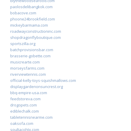
blythewoodseafood.com
paolosdelibangkok.com
bobacove.com
phoone24brookfield.com
mickeybarmama.com
roadwayconstructioninc.com
shopdragonflyboutique.com
sportszilla.org
batchprovisionsbar.com
brasserie-gobette.com
musicrearte.com
morseysfarms.com
riverviewtennis.com
official-kelly-toys-squishmallows.com
displaygardenonsuncrest.org
bbq-empire-usa.com
feedstoreva.com
drogopets.com
ediblechalk.com
tabletennisnearme.com
oaksofa.com
soultacohtx.com