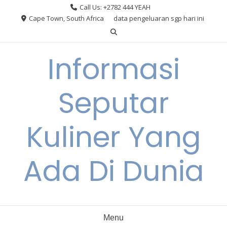
Skip
Call Us: +2782 444 YEAH
to
Cape Town, South Africa
data pengeluaran sgp hari ini
content
Informasi
Seputar
Kuliner Yang
Ada Di Dunia
Menu