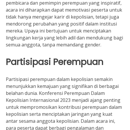
pembicara dan pemimpin perempuan yang inspiratif,
acara ini diharapkan dapat memotivasi peserta untuk
tidak hanya mengejar karir di kepolisian, tetapi juga
mendorong perubahan yang positif dalam institusi
mereka. Upaya ini bertujuan untuk menciptakan
lingkungan kerja yang lebih adil dan mendukung bagi
semua anggota, tanpa memandang gender.
Partisipasi Perempuan
Partisipasi perempuan dalam kepolisian semakin
menunjukkan kemajuan yang signifikan di berbagai
belahan dunia. Konferensi Perempuan Dalam
Kepolisian Internasional 2023 menjadi ajang penting
untuk mempromosikan kontribusi perempuan dalam
kepolisian serta menciptakan jaringan yang kuat
antar sesama anggota kepolisian. Dalam acara ini,
para peserta dapat berbagi pengalaman dan