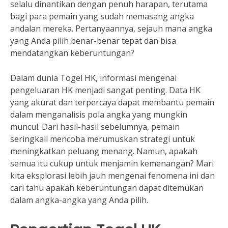
selalu dinantikan dengan penuh harapan, terutama
bagi para pemain yang sudah memasang angka
andalan mereka. Pertanyaannya, sejauh mana angka
yang Anda pilih benar-benar tepat dan bisa
mendatangkan keberuntungan?
Dalam dunia Togel HK, informasi mengenai
pengeluaran HK menjadi sangat penting. Data HK
yang akurat dan terpercaya dapat membantu pemain
dalam menganalisis pola angka yang mungkin
muncul. Dari hasil-hasil sebelumnya, pemain
seringkali mencoba merumuskan strategi untuk
meningkatkan peluang menang. Namun, apakah
semua itu cukup untuk menjamin kemenangan? Mari
kita eksplorasi lebih jauh mengenai fenomena ini dan
cari tahu apakah keberuntungan dapat ditemukan
dalam angka-angka yang Anda pilih.