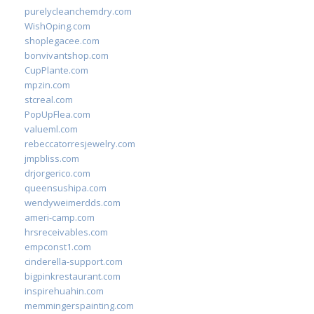
purelycleanchemdry.com
WishOping.com
shoplegacee.com
bonvivantshop.com
CupPlante.com
mpzin.com
stcreal.com
PopUpFlea.com
valueml.com
rebeccatorresjewelry.com
jmpbliss.com
drjorgerico.com
queensushipa.com
wendyweimerdds.com
ameri-camp.com
hrsreceivables.com
empconst1.com
cinderella-support.com
bigpinkrestaurant.com
inspirehuahin.com
memmingerspainting.com