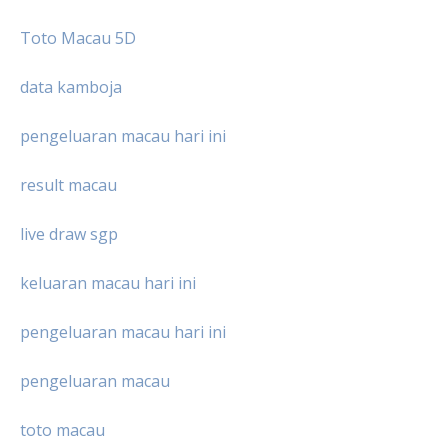
Toto Macau 5D
data kamboja
pengeluaran macau hari ini
result macau
live draw sgp
keluaran macau hari ini
pengeluaran macau hari ini
pengeluaran macau
toto macau