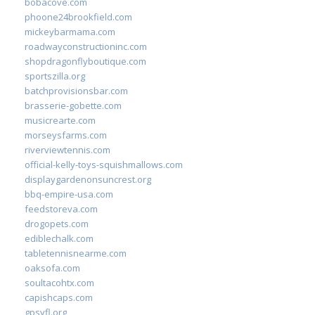
bobacove.com
phoone24brookfield.com
mickeybarmama.com
roadwayconstructioninc.com
shopdragonflyboutique.com
sportszilla.org
batchprovisionsbar.com
brasserie-gobette.com
musicrearte.com
morseysfarms.com
riverviewtennis.com
official-kelly-toys-squishmallows.com
displaygardenonsuncrest.org
bbq-empire-usa.com
feedstoreva.com
drogopets.com
ediblechalk.com
tabletennisnearme.com
oaksofa.com
soultacohtx.com
capishcaps.com
gpsyfl.org