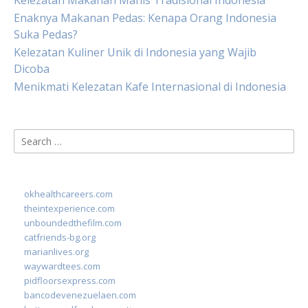
Kelezatan Makanan Manis Tradisional Indonesia
Enaknya Makanan Pedas: Kenapa Orang Indonesia
Suka Pedas?
Kelezatan Kuliner Unik di Indonesia yang Wajib
Dicoba
Menikmati Kelezatan Kafe Internasional di Indonesia
Search
for:
okhealthcareers.com
theintexperience.com
unboundedthefilm.com
catfriends-bg.org
marianlives.org
waywardtees.com
pidfloorsexpress.com
bancodevenezuelaen.com