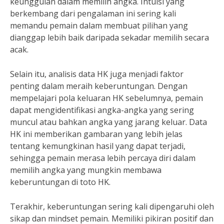
keunggulan dalam memilih angka. Intuisi yang
berkembang dari pengalaman ini sering kali
memandu pemain dalam membuat pilihan yang
dianggap lebih baik daripada sekadar memilih secara
acak.
Selain itu, analisis data HK juga menjadi faktor
penting dalam meraih keberuntungan. Dengan
mempelajari pola keluaran HK sebelumnya, pemain
dapat mengidentifikasi angka-angka yang sering
muncul atau bahkan angka yang jarang keluar. Data
HK ini memberikan gambaran yang lebih jelas
tentang kemungkinan hasil yang dapat terjadi,
sehingga pemain merasa lebih percaya diri dalam
memilih angka yang mungkin membawa
keberuntungan di toto HK.
Terakhir, keberuntungan sering kali dipengaruhi oleh
sikap dan mindset pemain. Memiliki pikiran positif dan