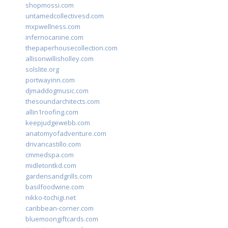
shopmossi.com
untamedcollectivesd.com
mxpwellness.com
infernocanine.com
thepaperhousecollection.com
allisonwillisholley.com
solslite.org
portwayinn.com
djmaddogmusic.com
thesoundarchitects.com
allin1roofing.com
keepjudgewebb.com
anatomyofadventure.com
drivancastillo.com
cmmedspa.com
midletontkd.com
gardensandgrills.com
basilfoodwine.com
nikko-tochigi.net
caribbean-corner.com
bluemoongiftcards.com