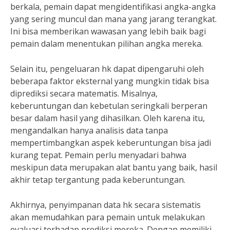
berkala, pemain dapat mengidentifikasi angka-angka
yang sering muncul dan mana yang jarang terangkat.
Ini bisa memberikan wawasan yang lebih baik bagi
pemain dalam menentukan pilihan angka mereka.
Selain itu, pengeluaran hk dapat dipengaruhi oleh
beberapa faktor eksternal yang mungkin tidak bisa
diprediksi secara matematis. Misalnya,
keberuntungan dan kebetulan seringkali berperan
besar dalam hasil yang dihasilkan. Oleh karena itu,
mengandalkan hanya analisis data tanpa
mempertimbangkan aspek keberuntungan bisa jadi
kurang tepat. Pemain perlu menyadari bahwa
meskipun data merupakan alat bantu yang baik, hasil
akhir tetap tergantung pada keberuntungan.
Akhirnya, penyimpanan data hk secara sistematis
akan memudahkan para pemain untuk melakukan
evaluasi terhadap prediksi mereka. Dengan memiliki