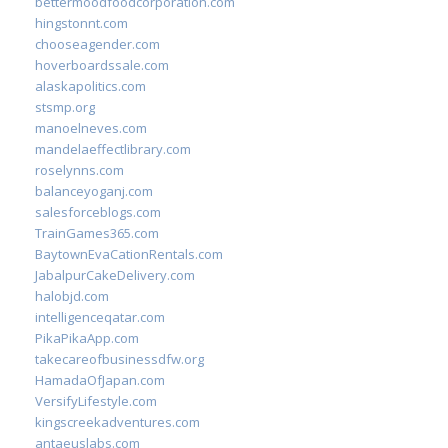
bettermoodfoodcorporation.com
hingstonnt.com
chooseagender.com
hoverboardssale.com
alaskapolitics.com
stsmp.org
manoelneves.com
mandelaeffectlibrary.com
roselynns.com
balanceyoganj.com
salesforceblogs.com
TrainGames365.com
BaytownEvaCationRentals.com
JabalpurCakeDelivery.com
halobjd.com
intelligenceqatar.com
PikaPikaApp.com
takecareofbusinessdfw.org
HamadaOfJapan.com
VersifyLifestyle.com
kingscreekadventures.com
antaeuslabs.com