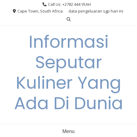
Skip
Call Us: +2782 444 YEAH
to
Cape Town, South Africa
data pengeluaran sgp hari ini
content
Informasi
Seputar
Kuliner Yang
Ada Di Dunia
Menu