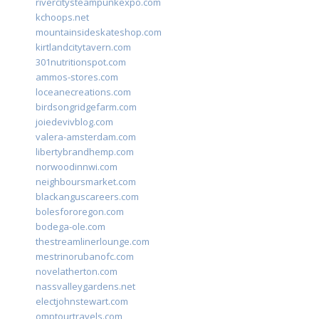
rivercitysteampunkexpo.com
kchoops.net
mountainsideskateshop.com
kirtlandcitytavern.com
301nutritionspot.com
ammos-stores.com
loceanecreations.com
birdsongridgefarm.com
joiedevivblog.com
valera-amsterdam.com
libertybrandhemp.com
norwoodinnwi.com
neighboursmarket.com
blackanguscareers.com
bolesfororegon.com
bodega-ole.com
thestreamlinerlounge.com
mestrinorubanofc.com
novelatherton.com
nassvalleygardens.net
electjohnstewart.com
omptourtravels.com