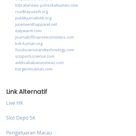
tribratanews-polreskebumen.com
rsudbayuasih.org
publikjurnalistik.org
juneteenthapparel.net
italywarm.com
journaloffinanceeconomics.com
kvk-kumari.org
foodscienceandtechnology.com
scisportsscience.com
addisababacuisineaz.com
burgerimcamas.com
Link Alternatif
Live HK
Slot Depo 5K
Pengeluaran Macau