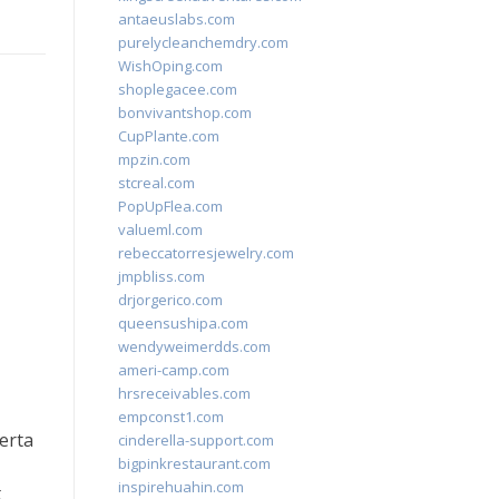
antaeuslabs.com
purelycleanchemdry.com
WishOping.com
shoplegacee.com
bonvivantshop.com
CupPlante.com
mpzin.com
stcreal.com
PopUpFlea.com
valueml.com
rebeccatorresjewelry.com
jmpbliss.com
drjorgerico.com
queensushipa.com
wendyweimerdds.com
ameri-camp.com
hrsreceivables.com
empconst1.com
erta
cinderella-support.com
bigpinkrestaurant.com
inspirehuahin.com
t