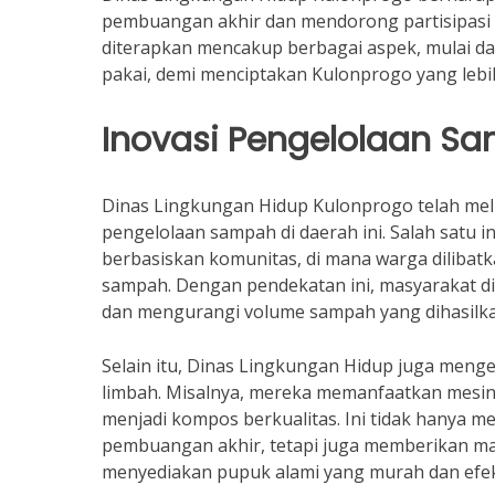
pembuangan akhir dan mendorong partisipasi 
diterapkan mencakup berbagai aspek, mulai d
pakai, demi menciptakan Kulonprogo yang lebih
Inovasi Pengelolaan S
Dinas Lingkungan Hidup Kulonprogo telah mel
pengelolaan sampah di daerah ini. Salah satu 
berbasiskan komunitas, di mana warga diliba
sampah. Dengan pendekatan ini, masyarakat d
dan mengurangi volume sampah yang dihasilka
Selain itu, Dinas Lingkungan Hidup juga men
limbah. Misalnya, mereka memanfaatkan mesi
menjadi kompos berkualitas. Ini tidak hanya
pembuangan akhir, tetapi juga memberikan ma
menyediakan pupuk alami yang murah dan efekt