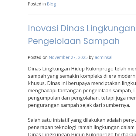
Posted in
Blog
Inovasi Dinas Lingkunga
Pengelolaan Sampah
Posted on
November 27, 2025
by
adminsal
Dinas Lingkungan Hidup Kulonprogo telah me
sampah yang semakin kompleks di era modern i
khusus, Dinas ini berupaya menciptakan lingk
menghadapi tantangan pengelolaan sampah, D
pengumpulan dan pengolahan, tetapi juga me
pengurangan sampah sejak dari sumbernya.
Salah satu inisiatif yang dilakukan adalah pe
penerapan teknologi ramah lingkungan dalam 
Dinas Lingkungan Hidup Kulonprogo berharap