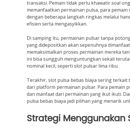
transaksi. Pemain tidak perlu khawatir soal on
memanfaatkan permainan pulsa, para pemain 
dengan beberapa langkah ringkas melalui hand
efisien serta mengasyikkan.
Di samping itu, permainan pulsar tanpa poton
yang didepositkan akan sepenuhnya dimanfaatk
memaksimalkan proses permainan mereka tanpa
ini bisa sungguh menguntungkan sekali terut
nominal kecil, seperti slot pulsar lima ribu.
Terakhir, slot pulsa bebas biaya sering terka
dari platform permainan pulsar. Para pemain 
dan manfaat dari permainan yang ikut ikuti. Da
pulsa bebas biaya jadi pilihan yang menarik un
Strategi Menggunakan S