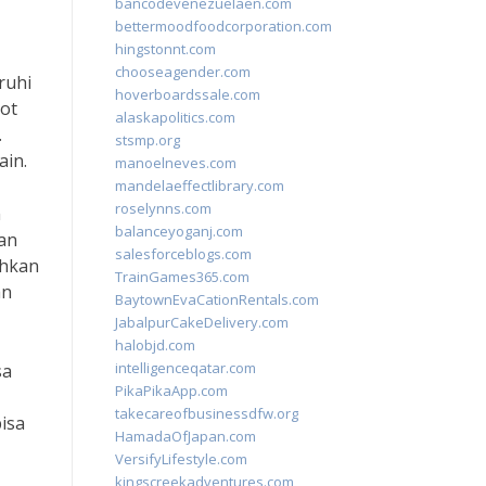
bancodevenezuelaen.com
bettermoodfoodcorporation.com
hingstonnt.com
chooseagender.com
ruhi
hoverboardssale.com
ot
alaskapolitics.com
.
stsmp.org
ain.
manoelneves.com
mandelaeffectlibrary.com
roselynns.com
n
balanceyoganj.com
an
salesforceblogs.com
ahkan
TrainGames365.com
an
BaytownEvaCationRentals.com
JabalpurCakeDelivery.com
halobjd.com
intelligenceqatar.com
sa
PikaPikaApp.com
takecareofbusinessdfw.org
isa
HamadaOfJapan.com
VersifyLifestyle.com
kingscreekadventures.com