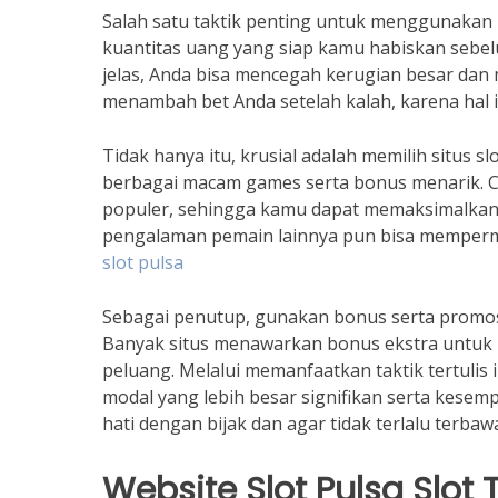
Salah satu taktik penting untuk menggunakan 
kuantitas uang yang siap kamu habiskan sebel
jelas, Anda bisa mencegah kerugian besar dan 
menambah bet Anda setelah kalah, karena hal i
Tidak hanya itu, krusial adalah memilih situs
berbagai macam games serta bonus menarik. Car
populer, sehingga kamu dapat memaksimalkan
pengalaman pemain lainnya pun bisa memper
slot pulsa
Sebagai penutup, gunakan bonus serta promosi
Banyak situs menawarkan bonus ekstra untuk 
peluang. Melalui memanfaatkan taktik tertulis 
modal yang lebih besar signifikan serta kesemp
hati dengan bijak dan agar tidak terlalu terbaw
Website Slot Pulsa Slot 