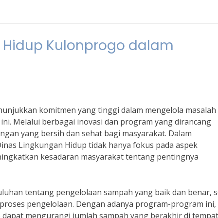
n Hidup Kulonprogo dalam
nunjukkan komitmen yang tinggi dalam mengelola masalah
ni. Melalui berbagai inovasi dan program yang dirancang
ungan yang bersih dan sehat bagi masyarakat. Dalam
inas Lingkungan Hidup tidak hanya fokus pada aspek
ningkatkan kesadaran masyarakat tentang pentingnya
nyuluhan tentang pengelolaan sampah yang baik dan benar, s
proses pengelolaan. Dengan adanya program-program ini,
 dapat mengurangi jumlah sampah yang berakhir di tempa