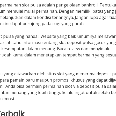
permainan slot pulsa adalah pengelolaan bankroll. Tentuk
um memulai mulai permainan. Dengan memiliki batas yang j
melanjutkan dalam kondisi tenangnya. Jangan lupa agar tid
ni ini dapat berujung pada rugi yang parah.
 slot pulsa yang handal. Website yang baik umumnya menawa
ilah tahu informasi tentang slot deposit pulsa gacor yang 
 kesempatan dalam menang. Baca review dan menyimak
mudah kamu dalam menetapkan tempat bermain yang sesua
 yang ditawarkan oleh situs slot yang menerima deposit pu
para pemain baru maupun promosi khusus yang dapat dija
ini, Anda bisa bermain permainan slot via deposit pulsa dal
atan menang yang lebih tinggi. Selalu ingat untuk selalu be
a emosi.
Terbaik