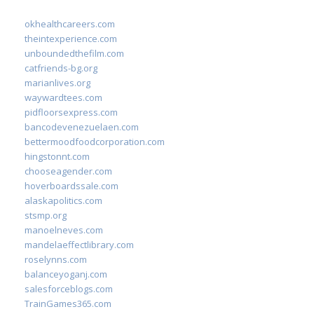
okhealthcareers.com
theintexperience.com
unboundedthefilm.com
catfriends-bg.org
marianlives.org
waywardtees.com
pidfloorsexpress.com
bancodevenezuelaen.com
bettermoodfoodcorporation.com
hingstonnt.com
chooseagender.com
hoverboardssale.com
alaskapolitics.com
stsmp.org
manoelneves.com
mandelaeffectlibrary.com
roselynns.com
balanceyoganj.com
salesforceblogs.com
TrainGames365.com