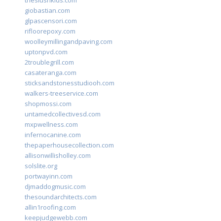
theslushkids.com
giobastian.com
glpascensori.com
rifloorepoxy.com
woolleymillingandpaving.com
uptonpvd.com
2troublegrill.com
casateranga.com
sticksandstonesstudiooh.com
walkers-treeservice.com
shopmossi.com
untamedcollectivesd.com
mxpwellness.com
infernocanine.com
thepaperhousecollection.com
allisonwillisholley.com
solslite.org
portwayinn.com
djmaddogmusic.com
thesoundarchitects.com
allin1roofing.com
keepjudgewebb.com