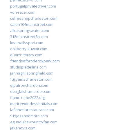
portugalprivatedriver.com
von-racer.com
coffeeshopcharleston.com
salon104mainstreet.com
alkaspringswater.com
318mainstreet8h.com
lovenailsspari.com
oakberry-kuwait.com
quartzliterary.com
friendsofbroderickpark.com
studiopiattellina.com
jannagrillspringfield.com
fujiyamacharleston.com
elpatronchardon.com
donglaishun-order.com
fiamc-rome2022.org
mariceworldessentials.com
lafisheriarestaurant.com
915jazzandmore.com
aguadulce-countryfair.com
jakehovis.com