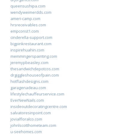
queensushipa.com
wendyweimerdds.com
ameri-camp.com
hrsreceivables.com
empconst1.com
cinderella-support.com
bigpinkrestaurant.com
inspirehuahin.com
memmingerspainting.com
jeremypbeasley.com
thesandwichdepotcos.com
drgiggleshouseofpain.com
hotflashdesigns.com
garagenadeau.com
lifestylechauffeurservice.com
EverNewNails.com
insideoutdecoratingcentre.com
salvatoresinpoint.com
jovialfloralco.com
johnlscotthometeam.com
u-seehomes.com