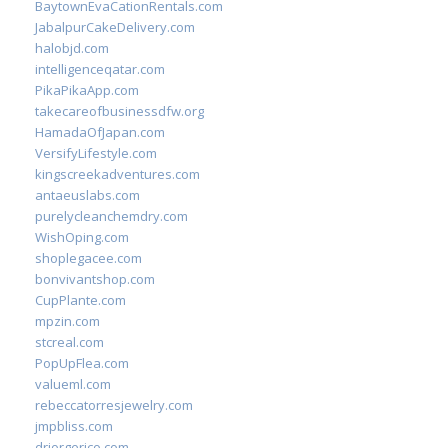
BaytownEvaCationRentals.com
JabalpurCakeDelivery.com
halobjd.com
intelligenceqatar.com
PikaPikaApp.com
takecareofbusinessdfw.org
HamadaOfJapan.com
VersifyLifestyle.com
kingscreekadventures.com
antaeuslabs.com
purelycleanchemdry.com
WishOping.com
shoplegacee.com
bonvivantshop.com
CupPlante.com
mpzin.com
stcreal.com
PopUpFlea.com
valueml.com
rebeccatorresjewelry.com
jmpbliss.com
drjorgerico.com