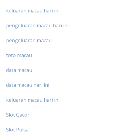
keluaran macau hari ini
pengeluaran macau hari ini
pengeluaran macau
toto macau
data macau
data macau hari ini
keluaran macau hari ini
Slot Gacor
Slot Pulsa