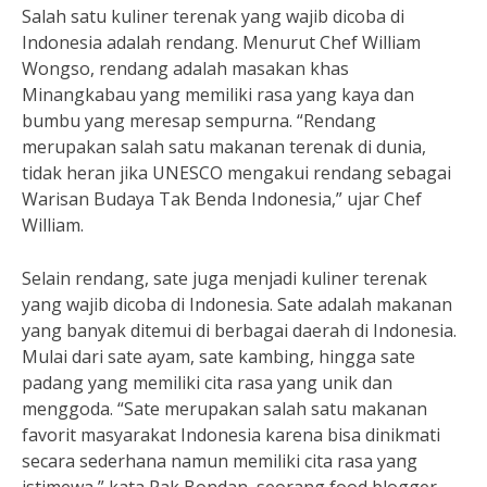
Salah satu kuliner terenak yang wajib dicoba di
Indonesia adalah rendang. Menurut Chef William
Wongso, rendang adalah masakan khas
Minangkabau yang memiliki rasa yang kaya dan
bumbu yang meresap sempurna. “Rendang
merupakan salah satu makanan terenak di dunia,
tidak heran jika UNESCO mengakui rendang sebagai
Warisan Budaya Tak Benda Indonesia,” ujar Chef
William.
Selain rendang, sate juga menjadi kuliner terenak
yang wajib dicoba di Indonesia. Sate adalah makanan
yang banyak ditemui di berbagai daerah di Indonesia.
Mulai dari sate ayam, sate kambing, hingga sate
padang yang memiliki cita rasa yang unik dan
menggoda. “Sate merupakan salah satu makanan
favorit masyarakat Indonesia karena bisa dinikmati
secara sederhana namun memiliki cita rasa yang