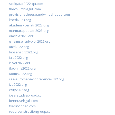
scdlqatar2022-qa.com
thecolumbiagrill.com
provisionscheeseandwineshoppe.com
khedi2023.org
akademikgeriatri2023.org
marmarapediatri2023.org
emchie2023.org
girisimselradyoloji2022.org
utcd2022.org
biosensor2022.org
ialp2022.org
klivet2022.org
ifac-hms2022.org
taoms2022.org
iias-euromena-conference2022.org
ivd2022.org
csity2022.org
ibsarstudyabroad.com
bennusehgall.com
tsecincinnati.com
roderconstructiongroup.com