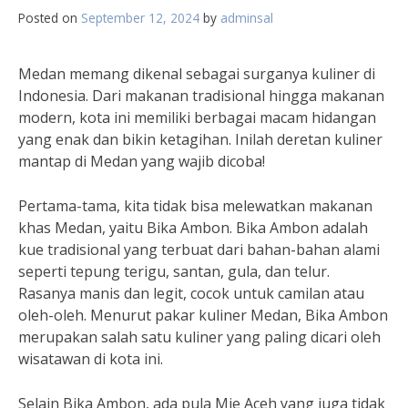
Posted on
September 12, 2024
by
adminsal
Medan memang dikenal sebagai surganya kuliner di
Indonesia. Dari makanan tradisional hingga makanan
modern, kota ini memiliki berbagai macam hidangan
yang enak dan bikin ketagihan. Inilah deretan kuliner
mantap di Medan yang wajib dicoba!
Pertama-tama, kita tidak bisa melewatkan makanan
khas Medan, yaitu Bika Ambon. Bika Ambon adalah
kue tradisional yang terbuat dari bahan-bahan alami
seperti tepung terigu, santan, gula, dan telur.
Rasanya manis dan legit, cocok untuk camilan atau
oleh-oleh. Menurut pakar kuliner Medan, Bika Ambon
merupakan salah satu kuliner yang paling dicari oleh
wisatawan di kota ini.
Selain Bika Ambon, ada pula Mie Aceh yang juga tidak