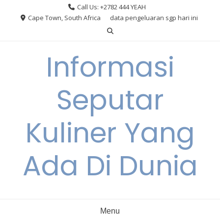
Skip
Call Us: +2782 444 YEAH
to
Cape Town, South Africa
data pengeluaran sgp hari ini
content
Informasi
Seputar
Kuliner Yang
Ada Di Dunia
Menu