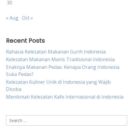
30
« Aug
Oct »
Recent Posts
Rahasia Kelezatan Makanan Gurih Indonesia
Kelezatan Makanan Manis Tradisional Indonesia
Enaknya Makanan Pedas: Kenapa Orang Indonesia
Suka Pedas?
Kelezatan Kuliner Unik di Indonesia yang Wajib
Dicoba
Menikmati Kelezatan Kafe Internasional di Indonesia
Search
for: