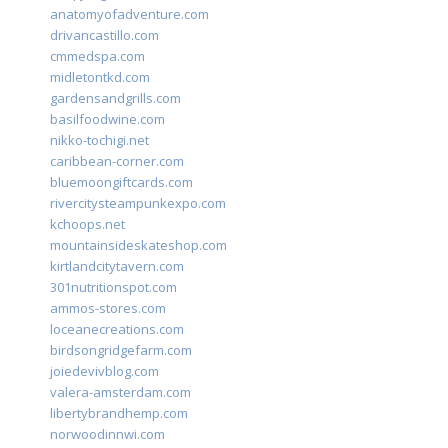
anatomyofadventure.com
drivancastillo.com
cmmedspa.com
midletontkd.com
gardensandgrills.com
basilfoodwine.com
nikko-tochigi.net
caribbean-corner.com
bluemoongiftcards.com
rivercitysteampunkexpo.com
kchoops.net
mountainsideskateshop.com
kirtlandcitytavern.com
301nutritionspot.com
ammos-stores.com
loceanecreations.com
birdsongridgefarm.com
joiedevivblog.com
valera-amsterdam.com
libertybrandhemp.com
norwoodinnwi.com