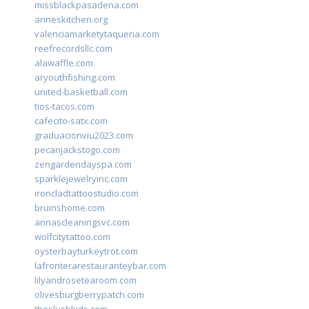
missblackpasadena.com
anneskitchen.org
valenciamarketytaqueria.com
reefrecordsllc.com
alawaffle.com
aryouthfishing.com
united-basketball.com
tios-tacos.com
cafecito-satx.com
graduacionviu2023.com
pecanjackstogo.com
zengardendayspa.com
sparklejewelryinc.com
ironcladtattoostudio.com
bruinshome.com
annascleaningsvc.com
wolfcitytattoo.com
oysterbayturkeytrot.com
lafronterarestauranteybar.com
lilyandrosetearoom.com
olivesburgberrypatch.com