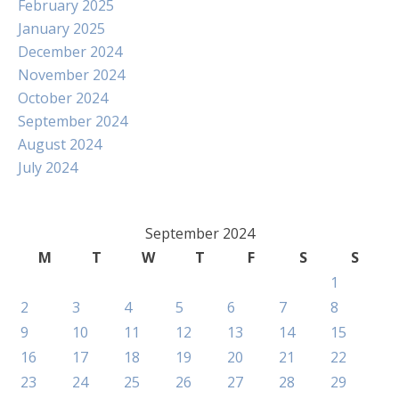
February 2025
January 2025
December 2024
November 2024
October 2024
September 2024
August 2024
July 2024
September 2024
M
T
W
T
F
S
S
1
2
3
4
5
6
7
8
9
10
11
12
13
14
15
16
17
18
19
20
21
22
23
24
25
26
27
28
29