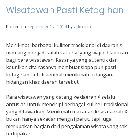
Wisatawan Pasti Ketagihan
Posted on
September 12, 2024
by
adminsal
Menikmati berbagai kuliner tradisional di daerah X
memang menjadi salah satu hal yang wajib dilakukan
bagi para wisatawan. Rasanya yang autentik dan
keunikan cita rasanya membuat siapa pun pasti
ketagihan untuk kembali menikmati hidangan-
hidangan khas daerah tersebut.
Para wisatawan yang datang ke daerah X selalu
antusias untuk mencicipi berbagai kuliner tradisional
yang ditawarkan. Menikmati makanan khas daerah X
bukan hanya sekadar mengisi perut, tapi juga
merupakan bagian dari pengalaman wisata yang tak
terlupakan.