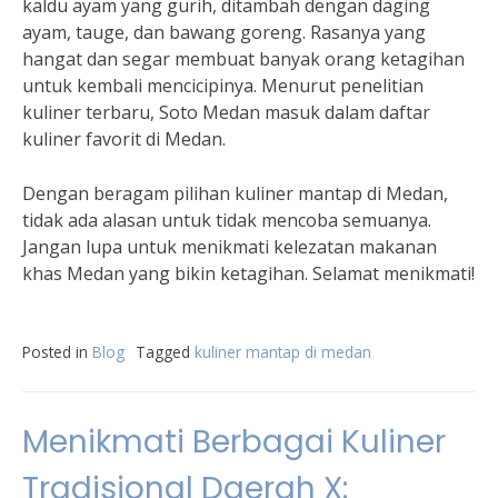
kaldu ayam yang gurih, ditambah dengan daging
ayam, tauge, dan bawang goreng. Rasanya yang
hangat dan segar membuat banyak orang ketagihan
untuk kembali mencicipinya. Menurut penelitian
kuliner terbaru, Soto Medan masuk dalam daftar
kuliner favorit di Medan.
Dengan beragam pilihan kuliner mantap di Medan,
tidak ada alasan untuk tidak mencoba semuanya.
Jangan lupa untuk menikmati kelezatan makanan
khas Medan yang bikin ketagihan. Selamat menikmati!
Posted in
Blog
Tagged
kuliner mantap di medan
Menikmati Berbagai Kuliner
Tradisional Daerah X: