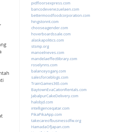
pidfloorsexpress.com
bancodevenezuelaen.com
bettermoodfoodcorporation.com
hingstonnt.com
,
chooseagender.com
hoverboardssale.com
alaskapolitics.com
ang
stsmp.org
a
manoelneves.com
mandelaeffectlibrary.com
roselynns.com
balanceyoganj.com
ntah
salesforceblogs.com
ti
TrainGames365.com
BaytownEvaCationRentals.com
JabalpurCakeDelivery.com
halobjd.com
intelligenceqatar.com
PikaPikaApp.com
at
takecareofbusinessdfw.org
HamadaOfJapan.com