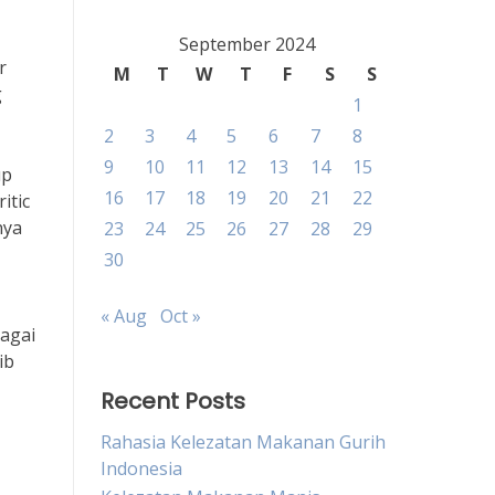
September 2024
r
M
T
W
T
F
S
S
g
1
2
3
4
5
6
7
8
9
10
11
12
13
14
15
up
16
17
18
19
20
21
22
itic
nya
23
24
25
26
27
28
29
30
« Aug
Oct »
bagai
ib
Recent Posts
Rahasia Kelezatan Makanan Gurih
Indonesia