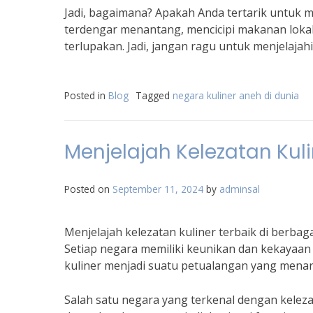
Jadi, bagaimana? Apakah Anda tertarik untuk m
terdengar menantang, mencicipi makanan lokal
terlupakan. Jadi, jangan ragu untuk menjelajah
Posted in
Blog
Tagged
negara kuliner aneh di dunia
Menjelajah Kelezatan Kul
Posted on
September 11, 2024
by
adminsal
Menjelajah kelezatan kuliner terbaik di berb
Setiap negara memiliki keunikan dan kekayaan
kuliner menjadi suatu petualangan yang menar
Salah satu negara yang terkenal dengan keleza