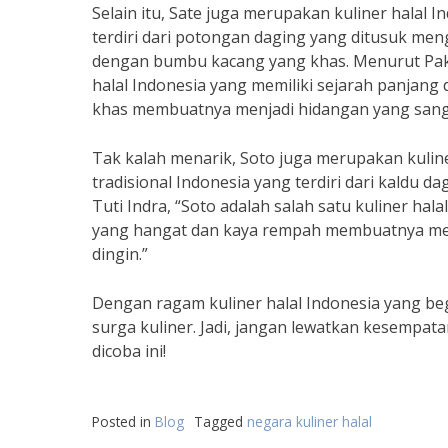
Selain itu, Sate juga merupakan kuliner halal
terdiri dari potongan daging yang ditusuk m
dengan bumbu kacang yang khas. Menurut Pakar
halal Indonesia yang memiliki sejarah panjan
khas membuatnya menjadi hidangan yang sangat
Tak kalah menarik, Soto juga merupakan kuline
tradisional Indonesia yang terdiri dari kaldu
Tuti Indra, “Soto adalah salah satu kuliner hal
yang hangat dan kaya rempah membuatnya menj
dingin.”
Dengan ragam kuliner halal Indonesia yang begi
surga kuliner. Jadi, jangan lewatkan kesempat
dicoba ini!
Posted in
Blog
Tagged
negara kuliner halal