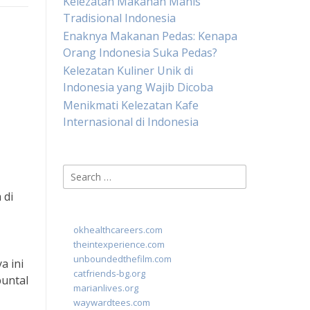
Kelezatan Makanan Manis
Tradisional Indonesia
Enaknya Makanan Pedas: Kenapa
Orang Indonesia Suka Pedas?
Kelezatan Kuliner Unik di
Indonesia yang Wajib Dicoba
Menikmati Kelezatan Kafe
Internasional di Indonesia
Search
for:
 di
okhealthcareers.com
theintexperience.com
unboundedthefilm.com
a ini
catfriends-bg.org
buntal
marianlives.org
waywardtees.com