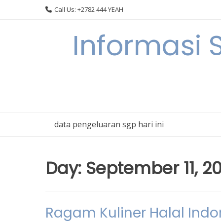
Skip
Call Us: +2782 444 YEAH
to
content
Informasi 
data pengeluaran sgp hari ini
Day:
September 11, 2
Ragam Kuliner Halal Ind