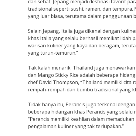
dan sehat, Jepang menjadi destinasi favorit p
tradisional seperti sushi, ramen, dan tempura
yang luar biasa, terutama dalam penggunaan b
Selain Jepang, Italia juga dikenal dengan kulin
khas Italia yang selalu berhasil memikat lidah 
warisan kuliner yang kaya dan beragam, teru
yang turun-temurun.”
Tak kalah menarik, Thailand juga menawarkan 
dan Mango Sticky Rice adalah beberapa hidang
chef David Thompson, “Thailand memiliki cita
rempah-rempah dan bumbu tradisional yang kh
Tidak hanya itu, Perancis juga terkenal dengan 
beberapa hidangan khas Perancis yang selalu men
“Perancis memiliki keahlian dalam memadukan 
pengalaman kuliner yang tak terlupakan.”