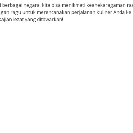
di berbagai negara, kita bisa menikmati keanekaragaman ra
, jangan ragu untuk merencanakan perjalanan kuliner Anda ke
sajian lezat yang ditawarkan!