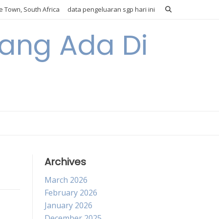
 Town, South Africa
data pengeluaran sgp hari ini
Yang Ada Di
Archives
March 2026
February 2026
January 2026
December 2025