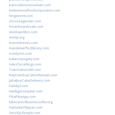
bancodevenezuelaen.com
bettermoodfoodcorporation.com
hingstonnt.com
chooseagender.com
hoverboardssale.com
alaskapolitics.com
stsmp.org
manoelneves.com
mandelaeffectlibrary.com
roselynns.com
balanceyoganj.com
salesforceblogs.com
TrainGames365.com
BaytownEvaCationRentals.com
JabalpurCakeDelivery.com
halobjd.com
intelligenceqatar.com
PikaPikaApp.com
takecareofbusinessdfw.org
HamadaOfJapan.com
VersifyLifestyle.com