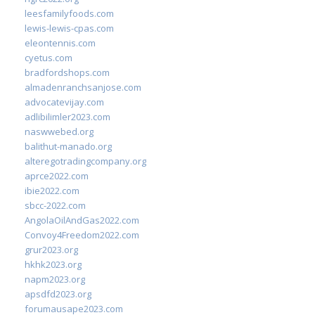
leesfamilyfoods.com
lewis-lewis-cpas.com
eleontennis.com
cyetus.com
bradfordshops.com
almadenranchsanjose.com
advocatevijay.com
adlibilimler2023.com
naswwebed.org
balithut-manado.org
alteregotradingcompany.org
aprce2022.com
ibie2022.com
sbcc-2022.com
AngolaOilAndGas2022.com
Convoy4Freedom2022.com
grur2023.org
hkhk2023.org
napm2023.org
apsdfd2023.org
forumausape2023.com