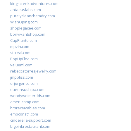
kingscreekadventures.com
antaeuslabs.com
purelycleanchemdry.com
WishOping.com
shoplegacee.com
bonvivantshop.com
CupPlante.com
mpzin.com
stcreal.com
PopUpFlea.com
valueml.com
rebeccatorresjewelry.com
jmpbliss.com
drjorgerico.com
queensushipa.com
wendyweimerdds.com
ameri-camp.com
hrsreceivables.com
empconst1.com
cinderella-support.com
bigpinkrestaurant.com