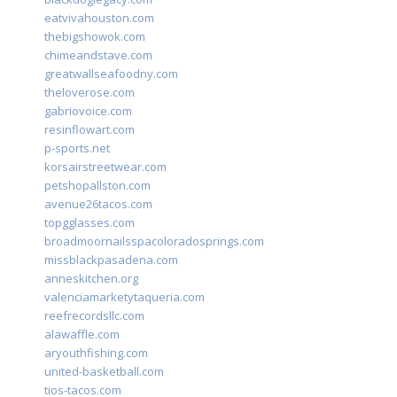
eatvivahouston.com
thebigshowok.com
chimeandstave.com
greatwallseafoodny.com
theloverose.com
gabriovoice.com
resinflowart.com
p-sports.net
korsairstreetwear.com
petshopallston.com
avenue26tacos.com
topgglasses.com
broadmoornailsspacoloradosprings.com
missblackpasadena.com
anneskitchen.org
valenciamarketytaqueria.com
reefrecordsllc.com
alawaffle.com
aryouthfishing.com
united-basketball.com
tios-tacos.com