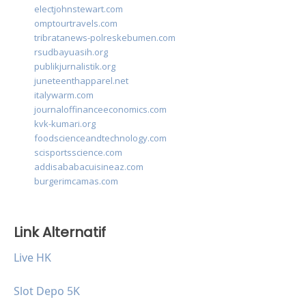
electjohnstewart.com
omptourtravels.com
tribratanews-polreskebumen.com
rsudbayuasih.org
publikjurnalistik.org
juneteenthapparel.net
italywarm.com
journaloffinanceeconomics.com
kvk-kumari.org
foodscienceandtechnology.com
scisportsscience.com
addisababacuisineaz.com
burgerimcamas.com
Link Alternatif
Live HK
Slot Depo 5K