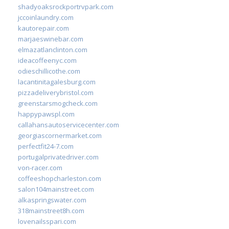
shadyoaksrockportrvpark.com
jccoinlaundry.com
kautorepair.com
marjaeswinebar.com
elmazatlanclinton.com
ideacoffeenyc.com
odieschillicothe.com
lacantinitagalesburg.com
pizzadeliverybristol.com
greenstarsmogcheck.com
happypawspl.com
callahansautoservicecenter.com
georgiascornermarket.com
perfectfit24-7.com
portugalprivatedriver.com
von-racer.com
coffeeshopcharleston.com
salon104mainstreet.com
alkaspringswater.com
318mainstreet8h.com
lovenailsspari.com