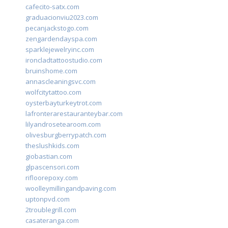
cafecito-satx.com
graduacionviu2023.com
pecanjackstogo.com
zengardendayspa.com
sparklejewelryinc.com
ironcladtattoostudio.com
bruinshome.com
annascleaningsvc.com
wolfcitytattoo.com
oysterbayturkeytrot.com
lafronterarestauranteybar.com
lilyandrosetearoom.com
olivesburgberrypatch.com
theslushkids.com
giobastian.com
glpascensori.com
rifloorepoxy.com
woolleymillingandpaving.com
uptonpvd.com
2troublegrill.com
casateranga.com