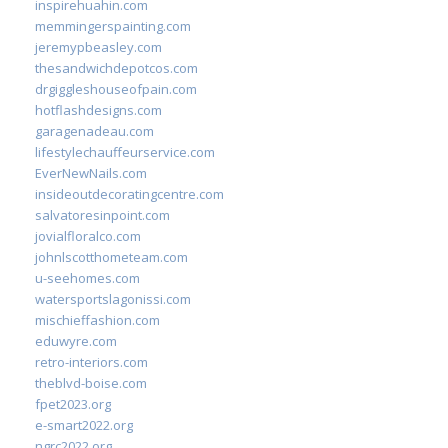
inspirehuahin.com
memmingerspainting.com
jeremypbeasley.com
thesandwichdepotcos.com
drgiggleshouseofpain.com
hotflashdesigns.com
garagenadeau.com
lifestylechauffeurservice.com
EverNewNails.com
insideoutdecoratingcentre.com
salvatoresinpoint.com
jovialfloralco.com
johnlscotthometeam.com
u-seehomes.com
watersportslagonissi.com
mischieffashion.com
eduwyre.com
retro-interiors.com
theblvd-boise.com
fpet2023.org
e-smart2022.org
ngrc2022.org