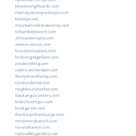
bluemoongiftcards.com
rivercitysteampunkexpo.com
kchoops.net
mountainsideskateshop.com
kirtlandcitytavern.com
301nutritionspot.com
ammos-stores.com
loceanecreations.com
birdsongridgefarm.com
joiedevivblog.com
valera-amsterdam.com
libertybrandhemp.com
norwoodinnwi.com
neighboursmarket.com
blackanguscareers.com
bolesfororegon.com
bodega-ole.com
thestreamlinerlounge.com
mestrinorubanofc.com
novelatherton.com
nassvalleygardens.net