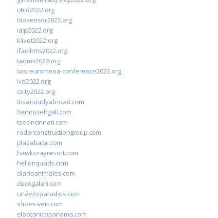
utcd2022.org
biosensor2022.org
ialp2022.org
klivet2022.org
ifac-hms2022.org
taoms2022.org
iias-euromena-conference2022.org
ivd2022.org
csity2022.org
ibsarstudyabroad.com
bennusehgall.com
tsecincinnati.com
roderconstructiongroup.com
plazabatai.com
hawkscayresort.com
hellonquads.com
diarioanimales.com
decogaleri.com
unavozparadios.com
shoes-vert.com
elbotanicopanama.com