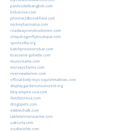
paolosdelibangkok.com
bobacove.com
phoone24brookfield.com
mickeybarmama.com
roadwayconstructioninc.com
shopdragonflyboutique.com
sportszilla.org
batchprovisionsbar.com
brasserie-gobette.com
musicrearte.com
morseysfarms.com
riverviewtennis.com
official-kelly-toys-squishmallows.com
displaygardenonsuncrest.org
bbq-empire-usa.com
feedstoreva.com
drogopets.com
ediblechalk.com
tabletennisnearme.com
oaksofa.com
soultacohtx.com