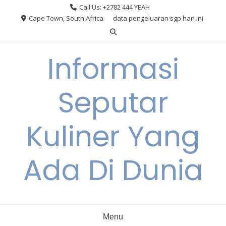
Skip
Call Us: +2782 444 YEAH
to
Cape Town, South Africa
data pengeluaran sgp hari ini
content
Informasi
Seputar
Kuliner Yang
Ada Di Dunia
Menu