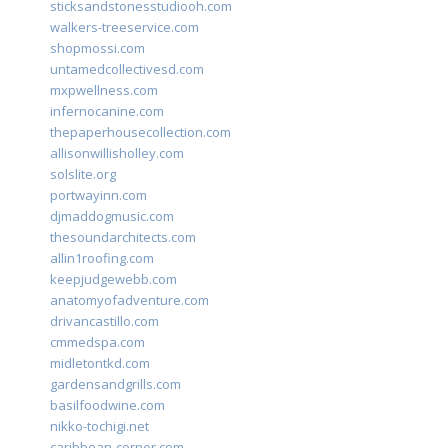
sticksandstonesstudiooh.com
walkers-treeservice.com
shopmossi.com
untamedcollectivesd.com
mxpwellness.com
infernocanine.com
thepaperhousecollection.com
allisonwillisholley.com
solslite.org
portwayinn.com
djmaddogmusic.com
thesoundarchitects.com
allin1roofing.com
keepjudgewebb.com
anatomyofadventure.com
drivancastillo.com
cmmedspa.com
midletontkd.com
gardensandgrills.com
basilfoodwine.com
nikko-tochigi.net
caribbean-corner.com