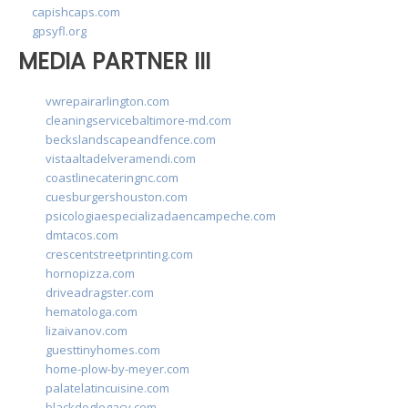
capishcaps.com
gpsyfl.org
MEDIA PARTNER III
vwrepairarlington.com
cleaningservicebaltimore-md.com
beckslandscapeandfence.com
vistaaltadelveramendi.com
coastlinecateringnc.com
cuesburgershouston.com
psicologiaespecializadaencampeche.com
dmtacos.com
crescentstreetprinting.com
hornopizza.com
driveadragster.com
hematologa.com
lizaivanov.com
guesttinyhomes.com
home-plow-by-meyer.com
palatelatincuisine.com
blackdoglegacy.com