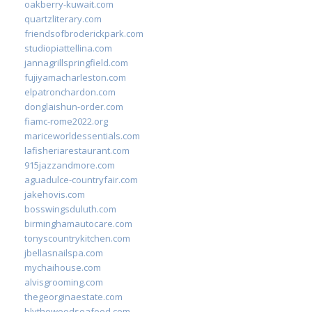
oakberry-kuwait.com
quartzliterary.com
friendsofbroderickpark.com
studiopiattellina.com
jannagrillspringfield.com
fujiyamacharleston.com
elpatronchardon.com
donglaishun-order.com
fiamc-rome2022.org
mariceworldessentials.com
lafisheriarestaurant.com
915jazzandmore.com
aguadulce-countryfair.com
jakehovis.com
bosswingsduluth.com
birminghamautocare.com
tonyscountrykitchen.com
jbellasnailspa.com
mychaihouse.com
alvisgrooming.com
thegeorginaestate.com
blythewoodseafood.com