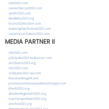
imkl2023.com
careerfaircsd2023.com
apsth2023.com
MedItRio2023.org
lcicon2023boston.com
waitangidayfestival2022.com
vacancesscolaires2022.com
MEDIA PARTNER II
isth2022.com
p2b2pabi2023-makassar.com
wocfparis2023.org
sinc2023.com
scdlqatar2022-qa.com
thecolumbiagrill.com
provisionscheeseandwineshoppe.com
khedi2023.org
akademikgeriatri2023.org
marmarapediatri2023.org
emchie2023.org
girisimselradyoloji2022.org