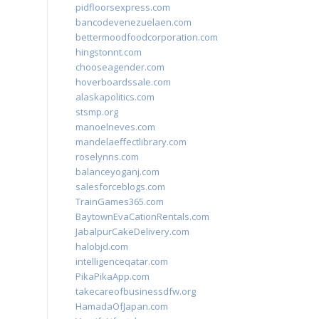
pidfloorsexpress.com
bancodevenezuelaen.com
bettermoodfoodcorporation.com
hingstonnt.com
chooseagender.com
hoverboardssale.com
alaskapolitics.com
stsmp.org
manoelneves.com
mandelaeffectlibrary.com
roselynns.com
balanceyoganj.com
salesforceblogs.com
TrainGames365.com
BaytownEvaCationRentals.com
JabalpurCakeDelivery.com
halobjd.com
intelligenceqatar.com
PikaPikaApp.com
takecareofbusinessdfw.org
HamadaOfJapan.com