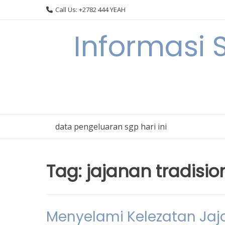
Skip
Call Us: +2782 444 YEAH
to
content
Informasi 
data pengeluaran sgp hari ini
Tag:
jajanan tradisio
Menyelami Kelezatan Jaja