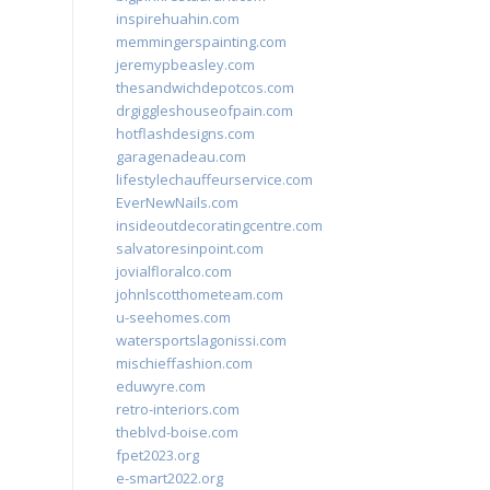
inspirehuahin.com
memmingerspainting.com
jeremypbeasley.com
thesandwichdepotcos.com
drgiggleshouseofpain.com
hotflashdesigns.com
garagenadeau.com
lifestylechauffeurservice.com
EverNewNails.com
insideoutdecoratingcentre.com
salvatoresinpoint.com
jovialfloralco.com
johnlscotthometeam.com
u-seehomes.com
watersportslagonissi.com
mischieffashion.com
eduwyre.com
retro-interiors.com
theblvd-boise.com
fpet2023.org
e-smart2022.org