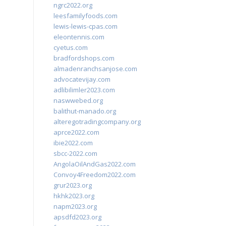
ngrc2022.org
leesfamilyfoods.com
lewis-lewis-cpas.com
eleontennis.com
cyetus.com
bradfordshops.com
almadenranchsanjose.com
advocatevijay.com
adlibilimler2023.com
naswwebed.org
balithut-manado.org
alteregotradingcompany.org
aprce2022.com
ibie2022.com
sbcc-2022.com
AngolaOilAndGas2022.com
Convoy4Freedom2022.com
grur2023.org
hkhk2023.org
napm2023.org
apsdfd2023.org