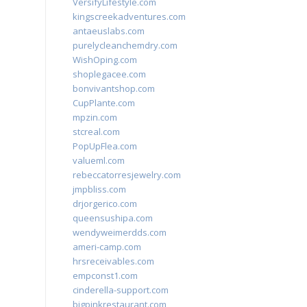
VersifyLifestyle.com
kingscreekadventures.com
antaeuslabs.com
purelycleanchemdry.com
WishOping.com
shoplegacee.com
bonvivantshop.com
CupPlante.com
mpzin.com
stcreal.com
PopUpFlea.com
valueml.com
rebeccatorresjewelry.com
jmpbliss.com
drjorgerico.com
queensushipa.com
wendyweimerdds.com
ameri-camp.com
hrsreceivables.com
empconst1.com
cinderella-support.com
bigpinkrestaurant.com