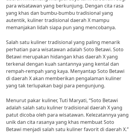
para wisatawan yang berkunjung. Dengan cita rasa
yang khas dan bumbu-bumbu tradisional yang
autentik, kuliner tradisional daerah X mampu
memanjakan lidah siapa pun yang mencobanya.
Salah satu kuliner tradisional yang paling menarik
perhatian para wisatawan adalah Soto Betawi. Soto
Betawi merupakan hidangan khas daerah X yang
terkenal dengan kuah santannya yang kental dan
rempah-rempah yang kaya. Menyantap Soto Betawi
di daerah X akan memberikan pengalaman kuliner
yang tak terlupakan bagi para pengunjung.
Menurut pakar kuliner, Tuti Maryati, “Soto Betawi
adalah salah satu kuliner tradisional daerah X yang
patut dicoba oleh para wisatawan. Kelezatannya yang
unik dan cita rasanya yang khas membuat Soto
Betawi menjadi salah satu kuliner favorit di daerah X.”