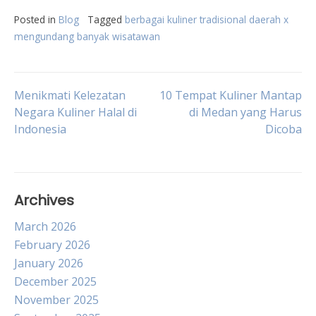
Posted in
Blog
Tagged
berbagai kuliner tradisional daerah x
mengundang banyak wisatawan
Post
Menikmati Kelezatan
10 Tempat Kuliner Mantap
Negara Kuliner Halal di
di Medan yang Harus
Indonesia
Dicoba
navigation
Archives
March 2026
February 2026
January 2026
December 2025
November 2025