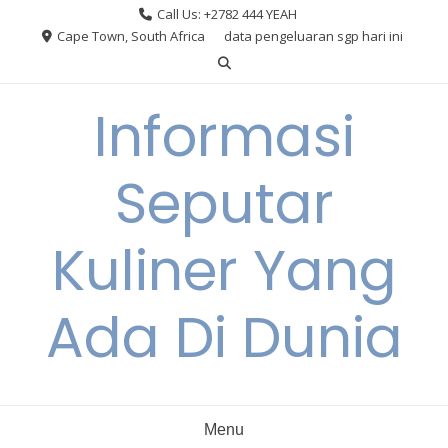
Skip
Call Us: +2782 444 YEAH
to
Cape Town, South Africa
data pengeluaran sgp hari ini
content
Informasi
Seputar
Kuliner Yang
Ada Di Dunia
Menu