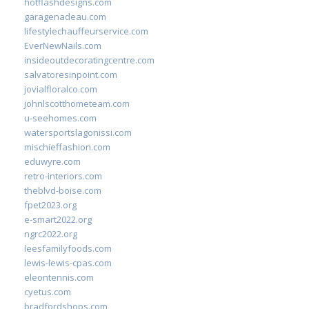
hotflashdesigns.com
garagenadeau.com
lifestylechauffeurservice.com
EverNewNails.com
insideoutdecoratingcentre.com
salvatoresinpoint.com
jovialfloralco.com
johnlscotthometeam.com
u-seehomes.com
watersportslagonissi.com
mischieffashion.com
eduwyre.com
retro-interiors.com
theblvd-boise.com
fpet2023.org
e-smart2022.org
ngrc2022.org
leesfamilyfoods.com
lewis-lewis-cpas.com
eleontennis.com
cyetus.com
bradfordshops.com