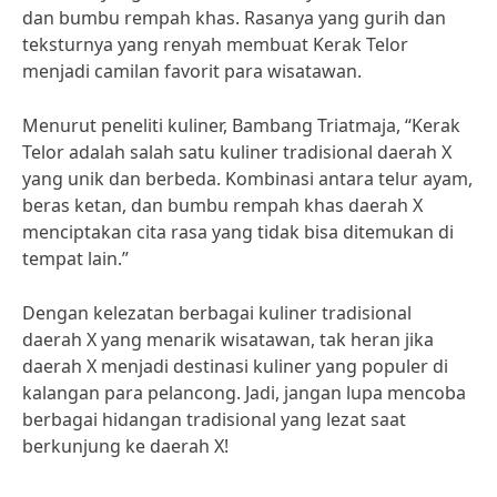
dan bumbu rempah khas. Rasanya yang gurih dan
teksturnya yang renyah membuat Kerak Telor
menjadi camilan favorit para wisatawan.
Menurut peneliti kuliner, Bambang Triatmaja, “Kerak
Telor adalah salah satu kuliner tradisional daerah X
yang unik dan berbeda. Kombinasi antara telur ayam,
beras ketan, dan bumbu rempah khas daerah X
menciptakan cita rasa yang tidak bisa ditemukan di
tempat lain.”
Dengan kelezatan berbagai kuliner tradisional
daerah X yang menarik wisatawan, tak heran jika
daerah X menjadi destinasi kuliner yang populer di
kalangan para pelancong. Jadi, jangan lupa mencoba
berbagai hidangan tradisional yang lezat saat
berkunjung ke daerah X!