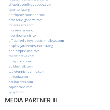
shopdragonflyboutique.com
sportszilla.org
batchprovisionsbar.com
brasserie-gobette.com
musicrearte.com
morseysfarms.com
riverviewtennis.com
official-kelly-toys-squishmallows.com
displaygardenonsuncrest.org
bbq-empire-usa.com
feedstoreva.com
drogopets.com
ediblechalk.com
tabletennisnearme.com
oaksofa.com
soultacohtx.com
capishcaps.com
gpsyfl.org
MEDIA PARTNER III