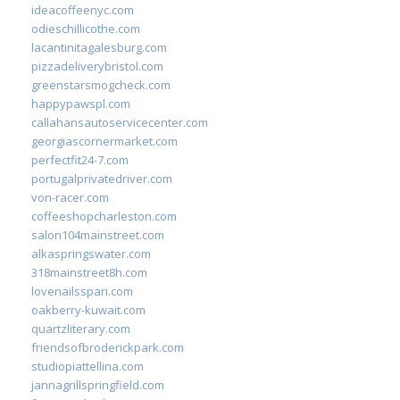
ideacoffeenyc.com
odieschillicothe.com
lacantinitagalesburg.com
pizzadeliverybristol.com
greenstarsmogcheck.com
happypawspl.com
callahansautoservicecenter.com
georgiascornermarket.com
perfectfit24-7.com
portugalprivatedriver.com
von-racer.com
coffeeshopcharleston.com
salon104mainstreet.com
alkaspringswater.com
318mainstreet8h.com
lovenailsspari.com
oakberry-kuwait.com
quartzliterary.com
friendsofbroderickpark.com
studiopiattellina.com
jannagrillspringfield.com