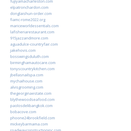
fujiyamacharleston.com
elpatronchardon.com
donglaishun-order.com
fiamc-rome2022.org
mariceworldessentials.com
lafisheriarestaurant.com
915jazzandmore.com
aguadulce-countryfair.com
jakehovis.com
bosswingsduluth.com
birminghamautocare.com
tonyscountrykitchen.com
jbellasnailspa.com
mychaihouse.com
alvisgrooming.com
thegeorginaestate.com
blythewoodseafood.com
paolosdelibangkok.com
bobacove.com
phoone24brookfield.com
mickeybarmama.com
roadwayconstructioninc.com