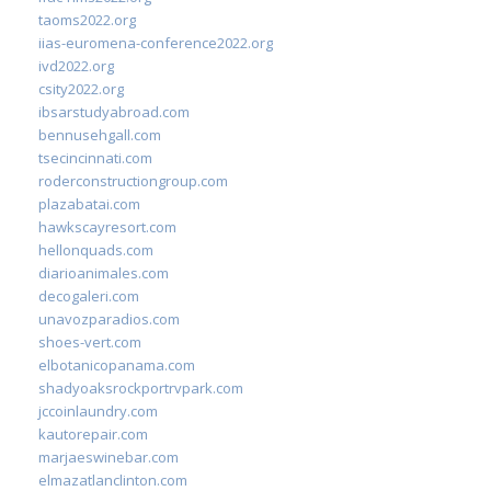
taoms2022.org
iias-euromena-conference2022.org
ivd2022.org
csity2022.org
ibsarstudyabroad.com
bennusehgall.com
tsecincinnati.com
roderconstructiongroup.com
plazabatai.com
hawkscayresort.com
hellonquads.com
diarioanimales.com
decogaleri.com
unavozparadios.com
shoes-vert.com
elbotanicopanama.com
shadyoaksrockportrvpark.com
jccoinlaundry.com
kautorepair.com
marjaeswinebar.com
elmazatlanclinton.com