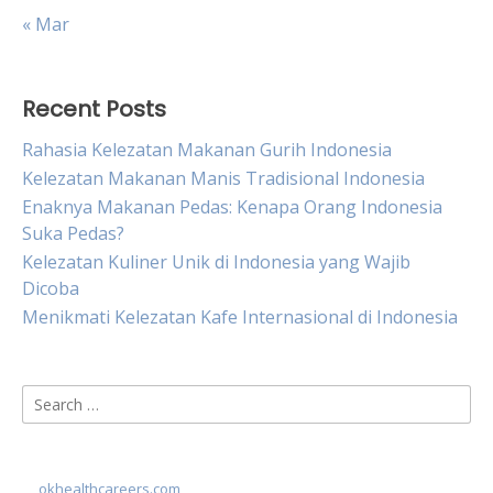
« Mar
Recent Posts
Rahasia Kelezatan Makanan Gurih Indonesia
Kelezatan Makanan Manis Tradisional Indonesia
Enaknya Makanan Pedas: Kenapa Orang Indonesia
Suka Pedas?
Kelezatan Kuliner Unik di Indonesia yang Wajib
Dicoba
Menikmati Kelezatan Kafe Internasional di Indonesia
Search
for:
okhealthcareers.com