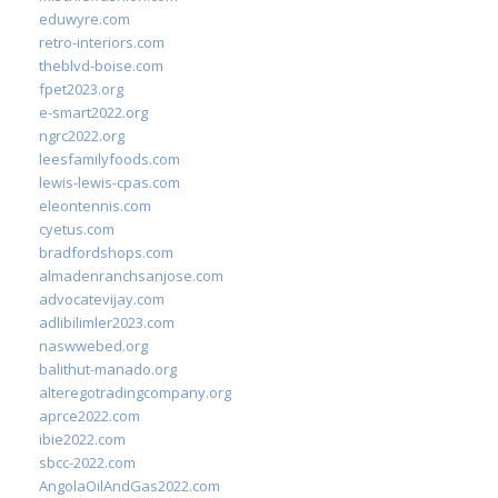
eduwyre.com
retro-interiors.com
theblvd-boise.com
fpet2023.org
e-smart2022.org
ngrc2022.org
leesfamilyfoods.com
lewis-lewis-cpas.com
eleontennis.com
cyetus.com
bradfordshops.com
almadenranchsanjose.com
advocatevijay.com
adlibilimler2023.com
naswwebed.org
balithut-manado.org
alteregotradingcompany.org
aprce2022.com
ibie2022.com
sbcc-2022.com
AngolaOilAndGas2022.com