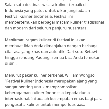
Salah satu destinasi wisata kuliner terbaik di
Indonesia yang patut untuk dikunjungi adalah
Festival Kuliner Indonesia. Festival ini
mempertemukan berbagai macam kuliner tradisional
dan modern dari seluruh penjuru nusantara.
Menikmati ragam kuliner di festival ini akan
membuat lidah Anda dimanjakan dengan berbagai
cita rasa yang khas dan autentik. Dari soto Betawi
hingga rendang Padang, semua bisa Anda temukan
di sini.
Menurut pakar kuliner terkenal, William Wongso,
“Festival Kuliner Indonesia merupakan ajang yang
sangat penting untuk mempromosikan
keberagaman kuliner Indonesia kepada dunia
internasional. Ini adalah kesempatan emas bagi para
pengusaha kuliner untuk memperluas pasar