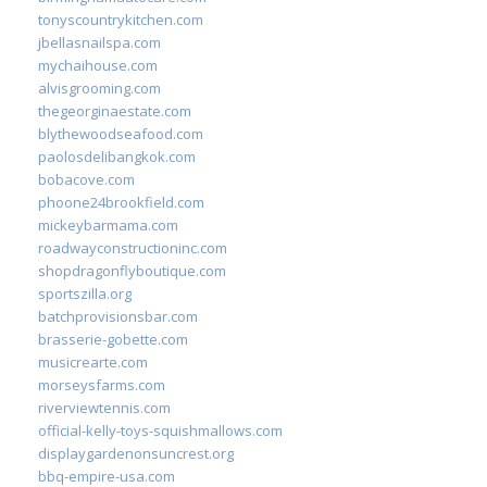
tonyscountrykitchen.com
jbellasnailspa.com
mychaihouse.com
alvisgrooming.com
thegeorginaestate.com
blythewoodseafood.com
paolosdelibangkok.com
bobacove.com
phoone24brookfield.com
mickeybarmama.com
roadwayconstructioninc.com
shopdragonflyboutique.com
sportszilla.org
batchprovisionsbar.com
brasserie-gobette.com
musicrearte.com
morseysfarms.com
riverviewtennis.com
official-kelly-toys-squishmallows.com
displaygardenonsuncrest.org
bbq-empire-usa.com