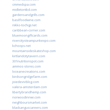
cmmedspa.com
midletontkd.com
gardensandgrills.com
basilfoodwine.com
nikko-tochigi.net
caribbean-corner.com
bluemoongiftcards.com
rivercitysteampunkexpo.com
kchoops.net
mountainsideskateshop.com
kirtlandcitytavern.com
301nutritionspot.com
ammos-stores.com
loceanecreations.com
birdsongridgefarm.com
joiedevivblog.com
valera-amsterdam.com
libertybrandhemp.com
norwoodinnwi.com
neighboursmarket.com
blackanguscareers.com