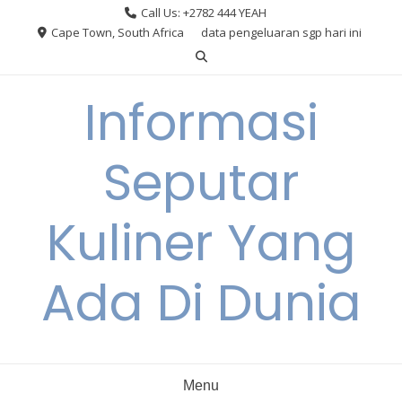
Skip
Call Us: +2782 444 YEAH
to
Cape Town, South Africa
data pengeluaran sgp hari ini
content
Informasi
Seputar
Kuliner Yang
Ada Di Dunia
Menu