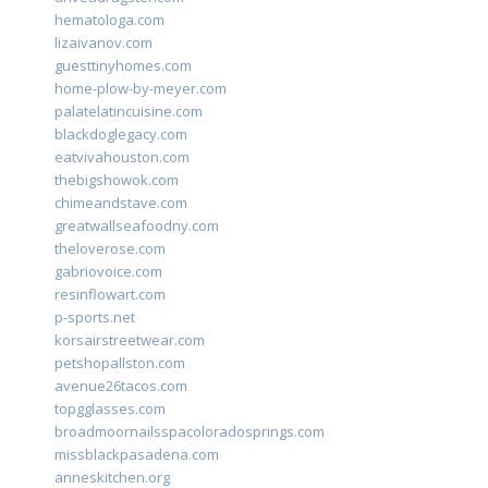
hematologa.com
lizaivanov.com
guesttinyhomes.com
home-plow-by-meyer.com
palatelatincuisine.com
blackdoglegacy.com
eatvivahouston.com
thebigshowok.com
chimeandstave.com
greatwallseafoodny.com
theloverose.com
gabriovoice.com
resinflowart.com
p-sports.net
korsairstreetwear.com
petshopallston.com
avenue26tacos.com
topgglasses.com
broadmoornailsspacoloradosprings.com
missblackpasadena.com
anneskitchen.org