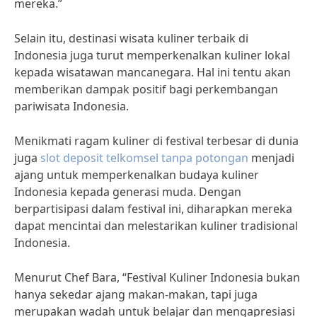
mereka.”
Selain itu, destinasi wisata kuliner terbaik di
Indonesia juga turut memperkenalkan kuliner lokal
kepada wisatawan mancanegara. Hal ini tentu akan
memberikan dampak positif bagi perkembangan
pariwisata Indonesia.
Menikmati ragam kuliner di festival terbesar di dunia
juga
slot deposit telkomsel tanpa potongan
menjadi
ajang untuk memperkenalkan budaya kuliner
Indonesia kepada generasi muda. Dengan
berpartisipasi dalam festival ini, diharapkan mereka
dapat mencintai dan melestarikan kuliner tradisional
Indonesia.
Menurut Chef Bara, “Festival Kuliner Indonesia bukan
hanya sekedar ajang makan-makan, tapi juga
merupakan wadah untuk belajar dan mengapresiasi