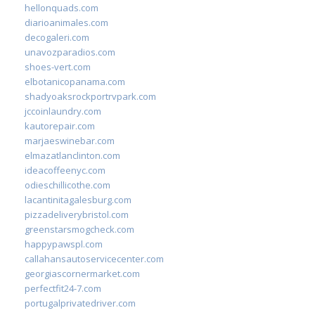
hellonquads.com
diarioanimales.com
decogaleri.com
unavozparadios.com
shoes-vert.com
elbotanicopanama.com
shadyoaksrockportrvpark.com
jccoinlaundry.com
kautorepair.com
marjaeswinebar.com
elmazatlanclinton.com
ideacoffeenyc.com
odieschillicothe.com
lacantinitagalesburg.com
pizzadeliverybristol.com
greenstarsmogcheck.com
happypawspl.com
callahansautoservicecenter.com
georgiascornermarket.com
perfectfit24-7.com
portugalprivatedriver.com