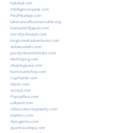
halobjd.com
intelligenceqatar.com
PikaPikaApp.com
takecareofbusinessdfw.org
HamadaOfJapan.com
VersifyLifestyle.com
kingscreekadventures.com
antaeuslabs.com
purelycleanchemdry.com
WishOping.com
shoplegacee.com
bonvivantshop.com
CupPlante.com
mpzin.com
stcreal.com
PopUpFlea.com
valueml.com
rebeccatorresjewelry.com
jmpbliss.com
drjorgerico.com
queensushipa.com