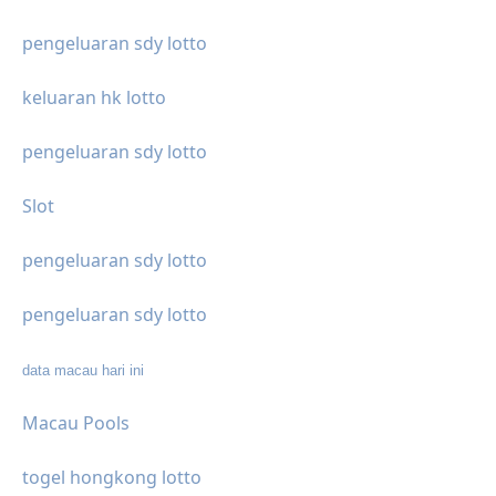
pengeluaran sdy lotto
keluaran hk lotto
pengeluaran sdy lotto
Slot
pengeluaran sdy lotto
pengeluaran sdy lotto
data macau hari ini
Macau Pools
togel hongkong lotto