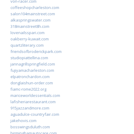
von-racer.com
coffeeshopcharleston.com
salon104mainstreet.com
alkaspringswater.com
318mainstreet8h.com
lovenailsspari.com
oakberry-kuwait.com
quartzliterary.com
friendsofbroderickpark.com
studiopiattellina.com
jannagrillspringfield.com
fujiyamacharleston.com
elpatronchardon.com
donglaishun-order.com
fiamc-rome2022.org
mariceworldessentials.com
lafisheriarestaurant.com
915jazzandmore.com
aguadulce-countryfair.com
jakehovis.com
bosswingsduluth.com
birminghamautocare.com