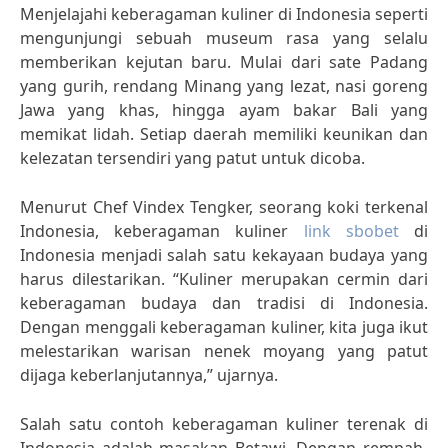
Menjelajahi keberagaman kuliner di Indonesia seperti
mengunjungi sebuah museum rasa yang selalu
memberikan kejutan baru. Mulai dari sate Padang
yang gurih, rendang Minang yang lezat, nasi goreng
Jawa yang khas, hingga ayam bakar Bali yang
memikat lidah. Setiap daerah memiliki keunikan dan
kelezatan tersendiri yang patut untuk dicoba.
Menurut Chef Vindex Tengker, seorang koki terkenal
Indonesia, keberagaman kuliner
link sbobet
di
Indonesia menjadi salah satu kekayaan budaya yang
harus dilestarikan. “Kuliner merupakan cermin dari
keberagaman budaya dan tradisi di Indonesia.
Dengan menggali keberagaman kuliner, kita juga ikut
melestarikan warisan nenek moyang yang patut
dijaga keberlanjutannya,” ujarnya.
Salah satu contoh keberagaman kuliner terenak di