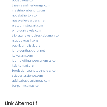
bodega-ole.com
thestreamlinerlounge.com
mestrinorubanofc.com
novelatherton.com
nassvalleygardens.net
electjohnstewart.com
omptourtravels.com
tribratanews-polreskebumen.com
rsudbayuasih.org
publikjurnalistik.org
juneteenthapparel.net
italywarm.com
journaloffinanceeconomics.com
kvk-kumari.org
foodscienceandtechnology.com
scisportsscience.com
addisababacuisineaz.com
burgerimcamas.com
Link Alternatif