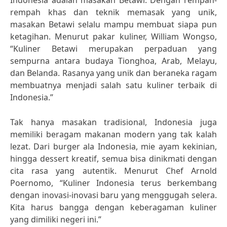
Indonesia adalah masakan Betawi. Dengan rempah-
rempah khas dan teknik memasak yang unik,
masakan Betawi selalu mampu membuat siapa pun
ketagihan. Menurut pakar kuliner, William Wongso,
“Kuliner Betawi merupakan perpaduan yang
sempurna antara budaya Tionghoa, Arab, Melayu,
dan Belanda. Rasanya yang unik dan beraneka ragam
membuatnya menjadi salah satu kuliner terbaik di
Indonesia.”
Tak hanya masakan tradisional, Indonesia juga
memiliki beragam makanan modern yang tak kalah
lezat. Dari burger ala Indonesia, mie ayam kekinian,
hingga dessert kreatif, semua bisa dinikmati dengan
cita rasa yang autentik. Menurut Chef Arnold
Poernomo, “Kuliner Indonesia terus berkembang
dengan inovasi-inovasi baru yang menggugah selera.
Kita harus bangga dengan keberagaman kuliner
yang dimiliki negeri ini.”