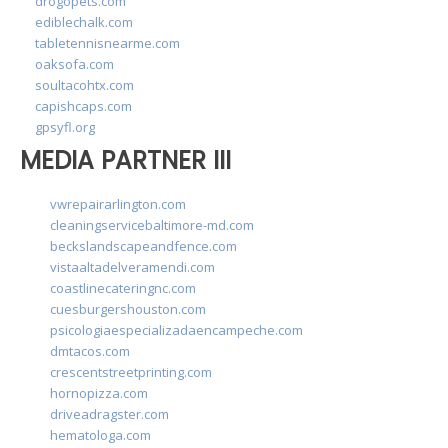
drogopets.com
ediblechalk.com
tabletennisnearme.com
oaksofa.com
soultacohtx.com
capishcaps.com
gpsyfl.org
MEDIA PARTNER III
vwrepairarlington.com
cleaningservicebaltimore-md.com
beckslandscapeandfence.com
vistaaltadelveramendi.com
coastlinecateringnc.com
cuesburgershouston.com
psicologiaespecializadaencampeche.com
dmtacos.com
crescentstreetprinting.com
hornopizza.com
driveadragster.com
hematologa.com