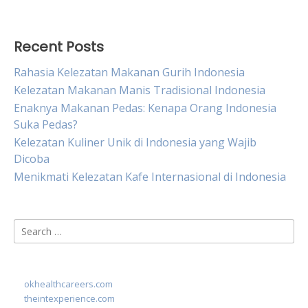
Recent Posts
Rahasia Kelezatan Makanan Gurih Indonesia
Kelezatan Makanan Manis Tradisional Indonesia
Enaknya Makanan Pedas: Kenapa Orang Indonesia
Suka Pedas?
Kelezatan Kuliner Unik di Indonesia yang Wajib
Dicoba
Menikmati Kelezatan Kafe Internasional di Indonesia
Search
for:
okhealthcareers.com
theintexperience.com