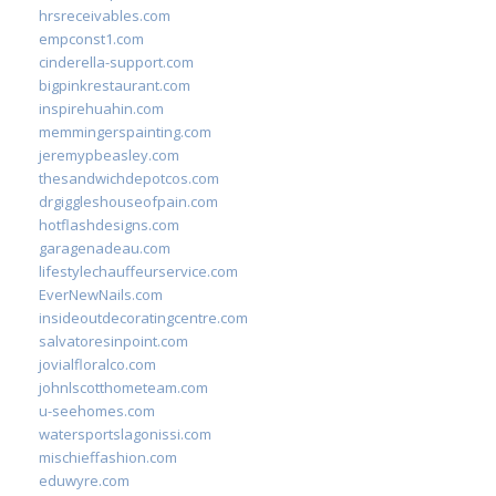
hrsreceivables.com
empconst1.com
cinderella-support.com
bigpinkrestaurant.com
inspirehuahin.com
memmingerspainting.com
jeremypbeasley.com
thesandwichdepotcos.com
drgiggleshouseofpain.com
hotflashdesigns.com
garagenadeau.com
lifestylechauffeurservice.com
EverNewNails.com
insideoutdecoratingcentre.com
salvatoresinpoint.com
jovialfloralco.com
johnlscotthometeam.com
u-seehomes.com
watersportslagonissi.com
mischieffashion.com
eduwyre.com