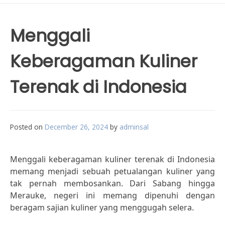
Menggali
Keberagaman Kuliner
Terenak di Indonesia
Posted on
December 26, 2024
by
adminsal
Menggali keberagaman kuliner terenak di Indonesia
memang menjadi sebuah petualangan kuliner yang
tak pernah membosankan. Dari Sabang hingga
Merauke, negeri ini memang dipenuhi dengan
beragam sajian kuliner yang menggugah selera.