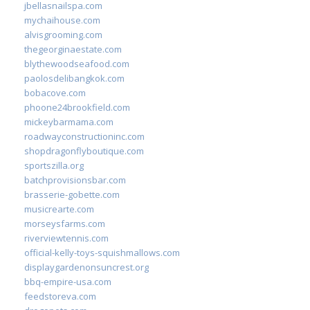
jbellasnailspa.com
mychaihouse.com
alvisgrooming.com
thegeorginaestate.com
blythewoodseafood.com
paolosdelibangkok.com
bobacove.com
phoone24brookfield.com
mickeybarmama.com
roadwayconstructioninc.com
shopdragonflyboutique.com
sportszilla.org
batchprovisionsbar.com
brasserie-gobette.com
musicrearte.com
morseysfarms.com
riverviewtennis.com
official-kelly-toys-squishmallows.com
displaygardenonsuncrest.org
bbq-empire-usa.com
feedstoreva.com