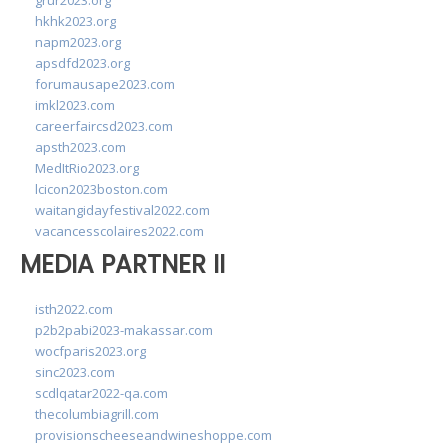
grur2023.org
hkhk2023.org
napm2023.org
apsdfd2023.org
forumausape2023.com
imkl2023.com
careerfaircsd2023.com
apsth2023.com
MedItRio2023.org
lcicon2023boston.com
waitangidayfestival2022.com
vacancesscolaires2022.com
MEDIA PARTNER II
isth2022.com
p2b2pabi2023-makassar.com
wocfparis2023.org
sinc2023.com
scdlqatar2022-qa.com
thecolumbiagrill.com
provisionscheeseandwineshoppe.com