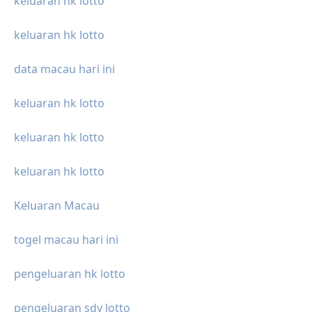
keluaran hk lotto
keluaran hk lotto
data macau hari ini
keluaran hk lotto
keluaran hk lotto
keluaran hk lotto
Keluaran Macau
togel macau hari ini
pengeluaran hk lotto
pengeluaran sdy lotto