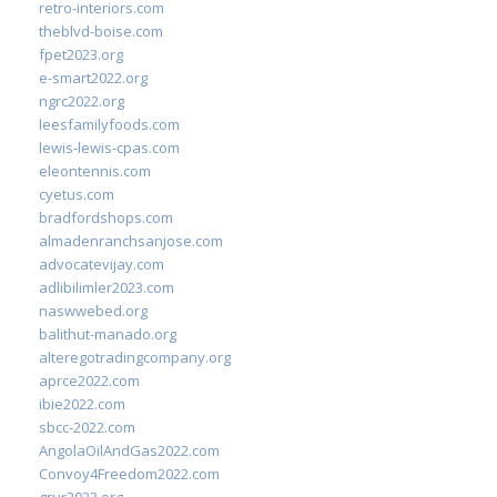
retro-interiors.com
theblvd-boise.com
fpet2023.org
e-smart2022.org
ngrc2022.org
leesfamilyfoods.com
lewis-lewis-cpas.com
eleontennis.com
cyetus.com
bradfordshops.com
almadenranchsanjose.com
advocatevijay.com
adlibilimler2023.com
naswwebed.org
balithut-manado.org
alteregotradingcompany.org
aprce2022.com
ibie2022.com
sbcc-2022.com
AngolaOilAndGas2022.com
Convoy4Freedom2022.com