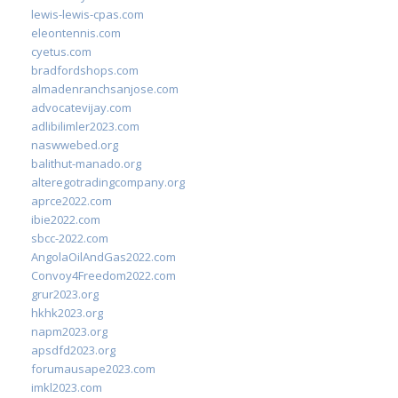
lewis-lewis-cpas.com
eleontennis.com
cyetus.com
bradfordshops.com
almadenranchsanjose.com
advocatevijay.com
adlibilimler2023.com
naswwebed.org
balithut-manado.org
alteregotradingcompany.org
aprce2022.com
ibie2022.com
sbcc-2022.com
AngolaOilAndGas2022.com
Convoy4Freedom2022.com
grur2023.org
hkhk2023.org
napm2023.org
apsdfd2023.org
forumausape2023.com
imkl2023.com