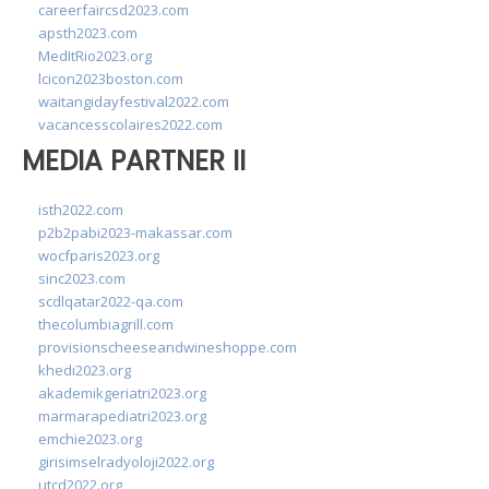
careerfaircsd2023.com
apsth2023.com
MedItRio2023.org
lcicon2023boston.com
waitangidayfestival2022.com
vacancesscolaires2022.com
MEDIA PARTNER II
isth2022.com
p2b2pabi2023-makassar.com
wocfparis2023.org
sinc2023.com
scdlqatar2022-qa.com
thecolumbiagrill.com
provisionscheeseandwineshoppe.com
khedi2023.org
akademikgeriatri2023.org
marmarapediatri2023.org
emchie2023.org
girisimselradyoloji2022.org
utcd2022.org