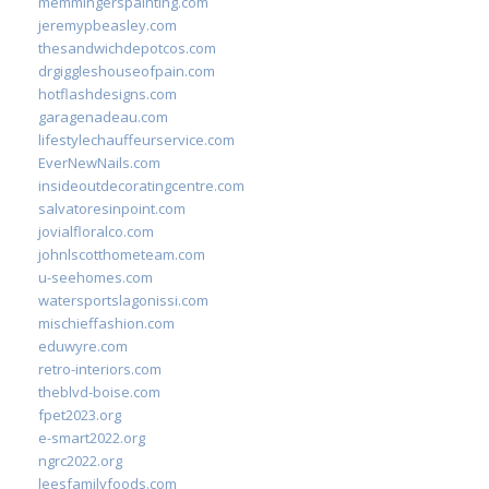
memmingerspainting.com
jeremypbeasley.com
thesandwichdepotcos.com
drgiggleshouseofpain.com
hotflashdesigns.com
garagenadeau.com
lifestylechauffeurservice.com
EverNewNails.com
insideoutdecoratingcentre.com
salvatoresinpoint.com
jovialfloralco.com
johnlscotthometeam.com
u-seehomes.com
watersportslagonissi.com
mischieffashion.com
eduwyre.com
retro-interiors.com
theblvd-boise.com
fpet2023.org
e-smart2022.org
ngrc2022.org
leesfamilyfoods.com