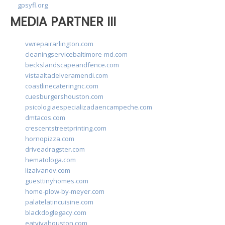
gpsyfl.org
MEDIA PARTNER III
vwrepairarlington.com
cleaningservicebaltimore-md.com
beckslandscapeandfence.com
vistaaltadelveramendi.com
coastlinecateringnc.com
cuesburgershouston.com
psicologiaespecializadaencampeche.com
dmtacos.com
crescentstreetprinting.com
hornopizza.com
driveadragster.com
hematologa.com
lizaivanov.com
guesttinyhomes.com
home-plow-by-meyer.com
palatelatincuisine.com
blackdoglegacy.com
eatvivahouston.com