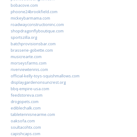
bobacove.com
phoone24brookfield.com
mickeybarmama.com
roadwayconstructioninc.com
shopdragonflyboutique.com
sportszilla.org
batchprovisionsbar.com
brasserie-gobette.com
musicrearte.com
morseysfarms.com
riverviewtennis.com
official-kelly-toys-squishmallows.com
displaygardenonsuncrest.org
bbq-empire-usa.com
feedstoreva.com
drogopets.com
ediblechalk.com
tabletennisnearme.com
oaksofa.com
soultacohtx.com
capishcaps.com