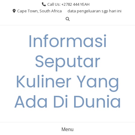
Skip
Call Us: +2782 444 YEAH
to
Cape Town, South Africa
data pengeluaran sgp hari ini
content
Informasi
Seputar
Kuliner Yang
Ada Di Dunia
Menu