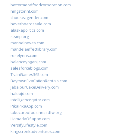
bettermoodfoodcorporation.com
hingstonnt.com
chooseagender.com
hoverboardssale.com
alaskapolitics.com
stsmp.org
manoelneves.com
mandelaeffectlibrary.com
roselynns.com
balanceyoganj.com
salesforceblogs.com
TrainGames365.com
BaytownEvaCationRentals.com
JabalpurCakeDelivery.com
halobjd.com
intelligenceqatar.com
PikaPikaApp.com
takecareofbusinessdfw.org
HamadaOfJapan.com
VersifyLifestyle.com
kingscreekadventures.com