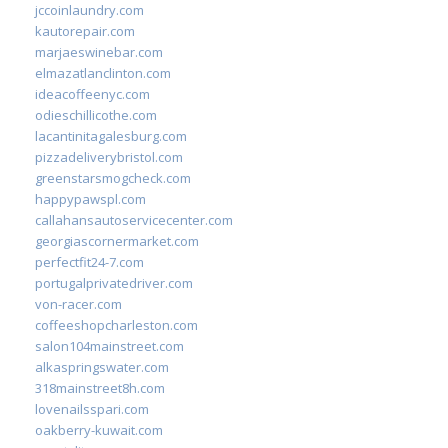
jccoinlaundry.com
kautorepair.com
marjaeswinebar.com
elmazatlanclinton.com
ideacoffeenyc.com
odieschillicothe.com
lacantinitagalesburg.com
pizzadeliverybristol.com
greenstarsmogcheck.com
happypawspl.com
callahansautoservicecenter.com
georgiascornermarket.com
perfectfit24-7.com
portugalprivatedriver.com
von-racer.com
coffeeshopcharleston.com
salon104mainstreet.com
alkaspringswater.com
318mainstreet8h.com
lovenailsspari.com
oakberry-kuwait.com