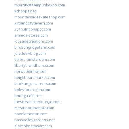
rivercitysteampunkexpo.com
kchoops.net
mountainsideskateshop.com
kirtlandcitytavern.com
301nutritionspot.com
ammos-stores.com
loceanecreations.com
birdsongridgefarm.com
joiedevivblog.com
valera-amsterdam.com
libertybrandhemp.com
norwoodinnwi.com
neighboursmarket.com
blackanguscareers.com
bolesfororegon.com
bodega-ole.com
thestreamlinerlounge.com
mestrinorubanofc.com
novelatherton.com
nassvalleygardens.net
electjohnstewart.com