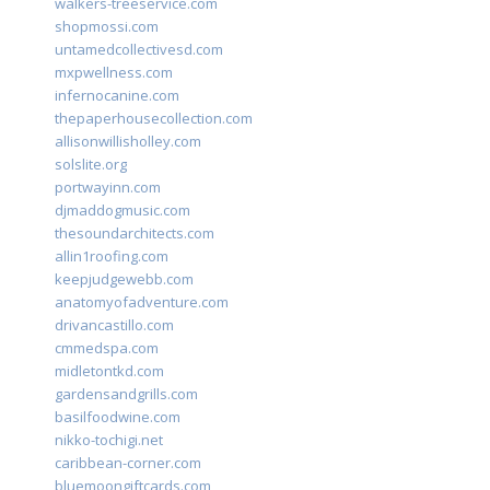
walkers-treeservice.com
shopmossi.com
untamedcollectivesd.com
mxpwellness.com
infernocanine.com
thepaperhousecollection.com
allisonwillisholley.com
solslite.org
portwayinn.com
djmaddogmusic.com
thesoundarchitects.com
allin1roofing.com
keepjudgewebb.com
anatomyofadventure.com
drivancastillo.com
cmmedspa.com
midletontkd.com
gardensandgrills.com
basilfoodwine.com
nikko-tochigi.net
caribbean-corner.com
bluemoongiftcards.com