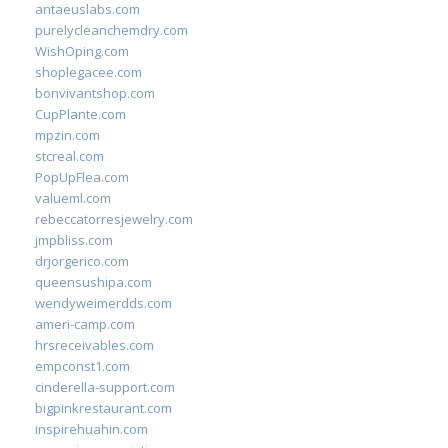
antaeuslabs.com
purelycleanchemdry.com
WishOping.com
shoplegacee.com
bonvivantshop.com
CupPlante.com
mpzin.com
stcreal.com
PopUpFlea.com
valueml.com
rebeccatorresjewelry.com
jmpbliss.com
drjorgerico.com
queensushipa.com
wendyweimerdds.com
ameri-camp.com
hrsreceivables.com
empconst1.com
cinderella-support.com
bigpinkrestaurant.com
inspirehuahin.com