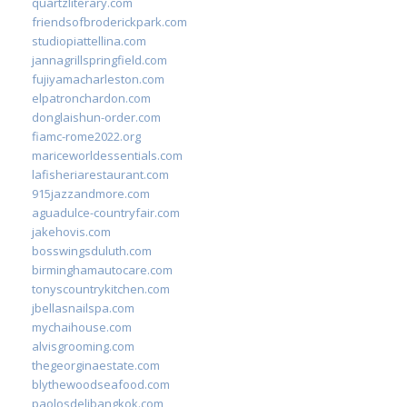
quartzliterary.com
friendsofbroderickpark.com
studiopiattellina.com
jannagrillspringfield.com
fujiyamacharleston.com
elpatronchardon.com
donglaishun-order.com
fiamc-rome2022.org
mariceworldessentials.com
lafisheriarestaurant.com
915jazzandmore.com
aguadulce-countryfair.com
jakehovis.com
bosswingsduluth.com
birminghamautocare.com
tonyscountrykitchen.com
jbellasnailspa.com
mychaihouse.com
alvisgrooming.com
thegeorginaestate.com
blythewoodseafood.com
paolosdelibangkok.com