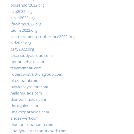
biosensor2022.org
ialp2022.org
klivet2022.org
ifac-hms2022.org
taoms2022.org
iias-euromena-conference2022.org
ivd2022.org
csity2022.org
ibsarstudyabroad.com
bennusehgall.com
tsecincinnati.com
roderconstructiongroup.com
plazabatai.com
hawkscayresort.com
hellonquads.com
diarioanimales.com
decogaleri.com
unavozparadios.com
shoes-vert.com
elbotanicopanama.com
shadyoaksrockportrvpark.com