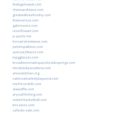
thebigshowok.com
chimeandstave.com
greatwallseafoodny.com
theloverose.com
gabriovoice.com
resinflowart.com
p-sports.net
korsairstreetwear.com
petshopallston.com
avenue26tacos.com
topgglasses.com
broadmoornailsspacoloradosprings.com
missblackpasadena.com
anneskitchen.org
valenciamarketytaqueria.com
reefrecordsllc.com
alawaffle.com
aryouthfishing.com
united-basketball.com
tios-tacos.com
cafecito-satx.com