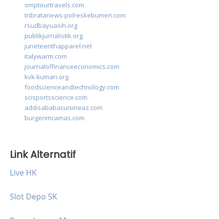
omptourtravels.com
tribratanews-polreskebumen.com
rsudbayuasih.org
publikjurnalistik.org
juneteenthapparel.net
italywarm.com
journaloffinanceeconomics.com
kvk-kumari.org
foodscienceandtechnology.com
scisportsscience.com
addisababacuisineaz.com
burgerimcamas.com
Link Alternatif
Live HK
Slot Depo 5K