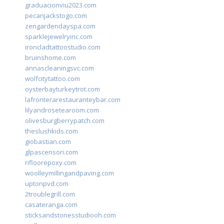
graduacionviu2023.com
pecanjackstogo.com
zengardendayspa.com
sparklejewelryinc.com
ironcladtattoostudio.com
bruinshome.com
annascleaningsvc.com
wolfcitytattoo.com
oysterbayturkeytrot.com
lafronterarestauranteybar.com
lilyandrosetearoom.com
olivesburgberrypatch.com
theslushkids.com
giobastian.com
glpascensori.com
rifloorepoxy.com
woolleymillingandpaving.com
uptonpvd.com
2troublegrill.com
casateranga.com
sticksandstonesstudiooh.com