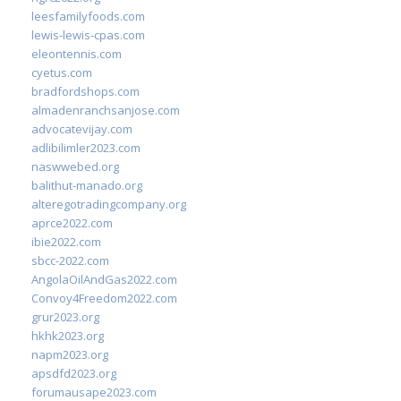
leesfamilyfoods.com
lewis-lewis-cpas.com
eleontennis.com
cyetus.com
bradfordshops.com
almadenranchsanjose.com
advocatevijay.com
adlibilimler2023.com
naswwebed.org
balithut-manado.org
alteregotradingcompany.org
aprce2022.com
ibie2022.com
sbcc-2022.com
AngolaOilAndGas2022.com
Convoy4Freedom2022.com
grur2023.org
hkhk2023.org
napm2023.org
apsdfd2023.org
forumausape2023.com