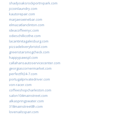
shadyoaksrockportrvpark.com
jccoinlaundry.com
kautorepair.com
marjaeswinebar.com
elmazatlanclinton.com
ideacoffeenyc.com
odieschillicothe.com
lacantinitagalesburg.com
pizzadeliverybristol.com
greenstarsmogcheck.com
happypawspl.com
callahansautoservicecenter.com
georgiascornermarket.com
perfectfit24-7.com
portugalprivatedriver.com
von-racer.com
coffeeshopcharleston.com
salon104mainstreet.com
alkaspringswater.com
318mainstreet8h.com
lovenailsspari.com