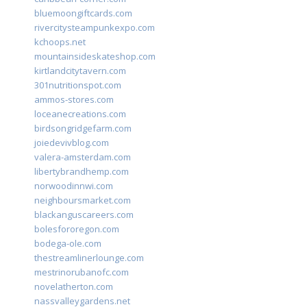
bluemoongiftcards.com
rivercitysteampunkexpo.com
kchoops.net
mountainsideskateshop.com
kirtlandcitytavern.com
301nutritionspot.com
ammos-stores.com
loceanecreations.com
birdsongridgefarm.com
joiedevivblog.com
valera-amsterdam.com
libertybrandhemp.com
norwoodinnwi.com
neighboursmarket.com
blackanguscareers.com
bolesfororegon.com
bodega-ole.com
thestreamlinerlounge.com
mestrinorubanofc.com
novelatherton.com
nassvalleygardens.net