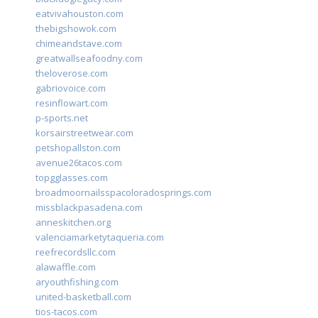
eatvivahouston.com
thebigshowok.com
chimeandstave.com
greatwallseafoodny.com
theloverose.com
gabriovoice.com
resinflowart.com
p-sports.net
korsairstreetwear.com
petshopallston.com
avenue26tacos.com
topgglasses.com
broadmoornailsspacoloradosprings.com
missblackpasadena.com
anneskitchen.org
valenciamarketytaqueria.com
reefrecordsllc.com
alawaffle.com
aryouthfishing.com
united-basketball.com
tios-tacos.com