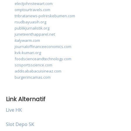
electjohnstewart.com
omptourtravels.com
tribratanews-polreskebumen.com
rsudbayuasih.org
publikjurnalistik.org
juneteenthapparel.net
italywarm.com
journaloffinanceeconomics.com
kvk-kumari.org
foodscienceandtechnology.com
scisportsscience.com
addisababacuisineaz.com
burgerimcamas.com
Link Alternatif
Live HK
Slot Depo 5K