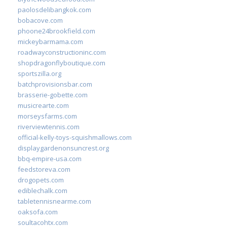
paolosdelibangkok.com
bobacove.com
phoone24brookfield.com
mickeybarmama.com
roadwayconstructioninc.com
shopdragonflyboutique.com
sportszilla.org
batchprovisionsbar.com
brasserie-gobette.com
musicrearte.com
morseysfarms.com
riverviewtennis.com
official-kelly-toys-squishmallows.com
displaygardenonsuncrest.org
bbq-empire-usa.com
feedstoreva.com
drogopets.com
ediblechalk.com
tabletennisnearme.com
oaksofa.com
soultacohtx.com