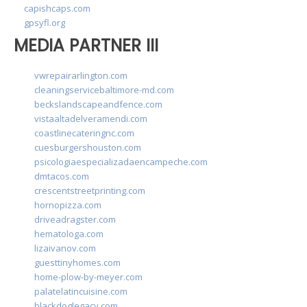
capishcaps.com
gpsyfl.org
MEDIA PARTNER III
vwrepairarlington.com
cleaningservicebaltimore-md.com
beckslandscapeandfence.com
vistaaltadelveramendi.com
coastlinecateringnc.com
cuesburgershouston.com
psicologiaespecializadaencampeche.com
dmtacos.com
crescentstreetprinting.com
hornopizza.com
driveadragster.com
hematologa.com
lizaivanov.com
guesttinyhomes.com
home-plow-by-meyer.com
palatelatincuisine.com
blackdoglegacy.com