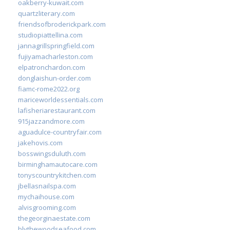
oakberry-kuwait.com
quartzliterary.com
friendsofbroderickpark.com
studiopiattellina.com
jannagrillspringfield.com
fujiyamacharleston.com
elpatronchardon.com
donglaishun-order.com
fiamc-rome2022.org
mariceworldessentials.com
lafisheriarestaurant.com
915jazzandmore.com
aguadulce-countryfair.com
jakehovis.com
bosswingsduluth.com
birminghamautocare.com
tonyscountrykitchen.com
jbellasnailspa.com
mychaihouse.com
alvisgrooming.com
thegeorginaestate.com
blythewoodseafood.com