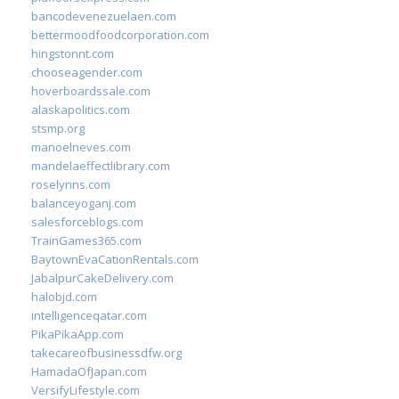
bancodevenezuelaen.com
bettermoodfoodcorporation.com
hingstonnt.com
chooseagender.com
hoverboardssale.com
alaskapolitics.com
stsmp.org
manoelneves.com
mandelaeffectlibrary.com
roselynns.com
balanceyoganj.com
salesforceblogs.com
TrainGames365.com
BaytownEvaCationRentals.com
JabalpurCakeDelivery.com
halobjd.com
intelligenceqatar.com
PikaPikaApp.com
takecareofbusinessdfw.org
HamadaOfJapan.com
VersifyLifestyle.com