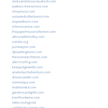
sticksandstonesstudiooh.com
walkers-treeservice.com
shopmossi.com
untamedcollectivesd.com
mxpwellness.com
infernocanine.com
thepaperhousecollection.com
allisonwillisholley.com
solslite.org
portwayinn.com
djmaddogmusic.com
thesoundarchitects.com
allin1roofing.com
keepjudgewebb.com
anatomyofadventure.com
drivancastillo.com
cmmedspa.com
midletontkd.com
gardensandgrills.com
basilfoodwine.com
nikko-tochigi.net
caribbean-corner.com