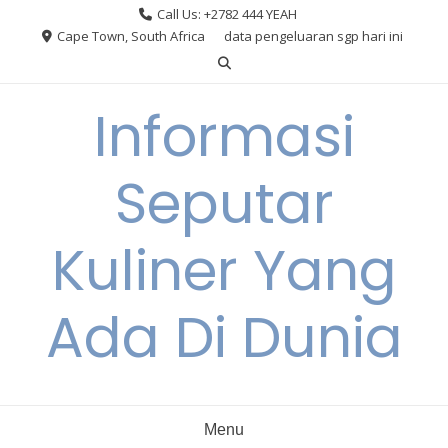
Skip
Call Us: +2782 444 YEAH
to
Cape Town, South Africa
data pengeluaran sgp hari ini
content
Informasi
Seputar
Kuliner Yang
Ada Di Dunia
Menu