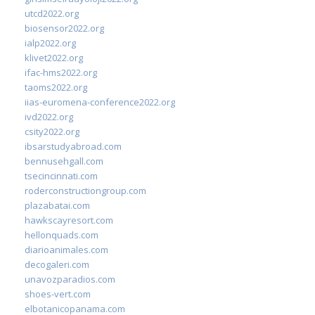
utcd2022.org
biosensor2022.org
ialp2022.org
klivet2022.org
ifac-hms2022.org
taoms2022.org
iias-euromena-conference2022.org
ivd2022.org
csity2022.org
ibsarstudyabroad.com
bennusehgall.com
tsecincinnati.com
roderconstructiongroup.com
plazabatai.com
hawkscayresort.com
hellonquads.com
diarioanimales.com
decogaleri.com
unavozparadios.com
shoes-vert.com
elbotanicopanama.com