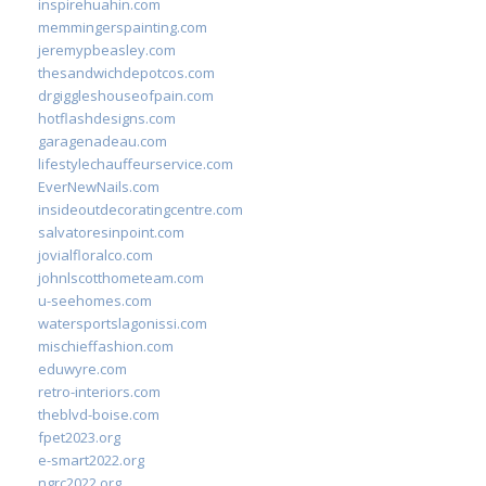
inspirehuahin.com
memmingerspainting.com
jeremypbeasley.com
thesandwichdepotcos.com
drgiggleshouseofpain.com
hotflashdesigns.com
garagenadeau.com
lifestylechauffeurservice.com
EverNewNails.com
insideoutdecoratingcentre.com
salvatoresinpoint.com
jovialfloralco.com
johnlscotthometeam.com
u-seehomes.com
watersportslagonissi.com
mischieffashion.com
eduwyre.com
retro-interiors.com
theblvd-boise.com
fpet2023.org
e-smart2022.org
ngrc2022.org