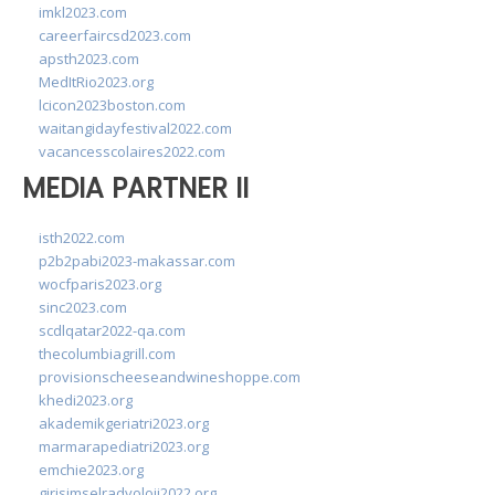
imkl2023.com
careerfaircsd2023.com
apsth2023.com
MedItRio2023.org
lcicon2023boston.com
waitangidayfestival2022.com
vacancesscolaires2022.com
MEDIA PARTNER II
isth2022.com
p2b2pabi2023-makassar.com
wocfparis2023.org
sinc2023.com
scdlqatar2022-qa.com
thecolumbiagrill.com
provisionscheeseandwineshoppe.com
khedi2023.org
akademikgeriatri2023.org
marmarapediatri2023.org
emchie2023.org
girisimselradyoloji2022.org