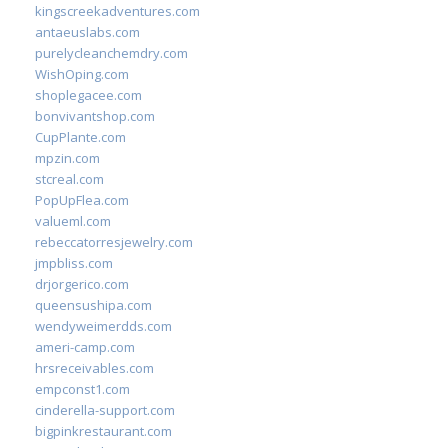
kingscreekadventures.com
antaeuslabs.com
purelycleanchemdry.com
WishOping.com
shoplegacee.com
bonvivantshop.com
CupPlante.com
mpzin.com
stcreal.com
PopUpFlea.com
valueml.com
rebeccatorresjewelry.com
jmpbliss.com
drjorgerico.com
queensushipa.com
wendyweimerdds.com
ameri-camp.com
hrsreceivables.com
empconst1.com
cinderella-support.com
bigpinkrestaurant.com