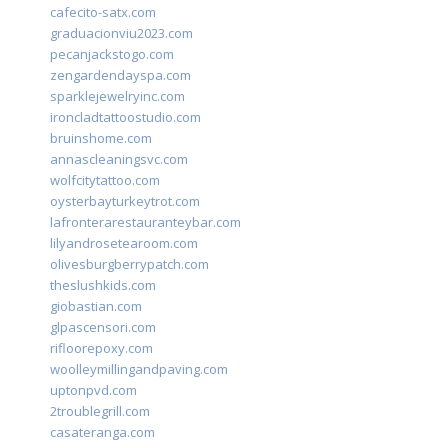
cafecito-satx.com
graduacionviu2023.com
pecanjackstogo.com
zengardendayspa.com
sparklejewelryinc.com
ironcladtattoostudio.com
bruinshome.com
annascleaningsvc.com
wolfcitytattoo.com
oysterbayturkeytrot.com
lafronterarestauranteybar.com
lilyandrosetearoom.com
olivesburgberrypatch.com
theslushkids.com
giobastian.com
glpascensori.com
rifloorepoxy.com
woolleymillingandpaving.com
uptonpvd.com
2troublegrill.com
casateranga.com